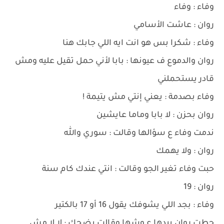
وفاء : وفاء
روان : عاشت الأسامي
وفاء : شكرا بس هو انت ايه اللي جابك هنا
روان والدموع ف عيونها : بابا لأني حمل تقيل عليه ومش
قادر يستحملني
وفاء بصدمة : يعني إنتي مش يتيمة !
روان بحزن : لا بابا وماما عايشين
ندمت وفاء ع سؤالها وقالت : سوري والله
روان : ولا يهمك
حبت وفاء تغير الجو وقالت : انتي عندك كام سنة
روان : 19
وفاء : بجد اللي يشوفك يقول 16 أو 17 بالكتير
حطت روان بيدها ع وشها وقالت بضحك : لا لا مش