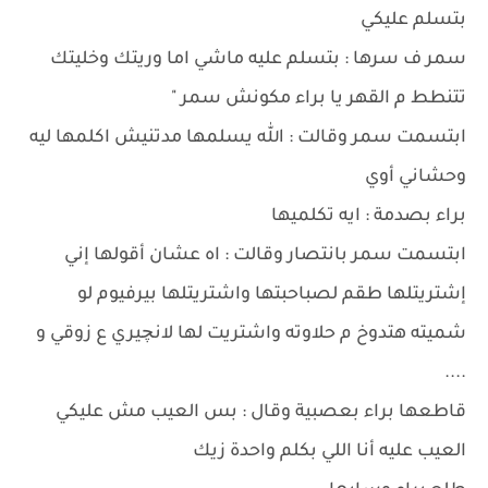
بتسلم عليكي
سمر ف سرها : بتسلم عليه ماشي اما وريتك وخليتك
تتنطط م القهر يا براء مكونش سمر "
ابتسمت سمر وقالت : الله يسلمها مدتنيش اكلمها ليه
وحشاني أوي
براء بصدمة : ايه تكلميها
ابتسمت سمر بانتصار وقالت : اه عشان أقولها إني
إشتريتلها طقم لصباحبتها واشتريتلها بيرفيوم لو
شميته هتدوخ م حلاوته واشتريت لها لانچيري ع زوقي و
....
قاطعها براء بعصبية وقال : بس العيب مش عليكي
العيب عليه أنا اللي بكلم واحدة زيك