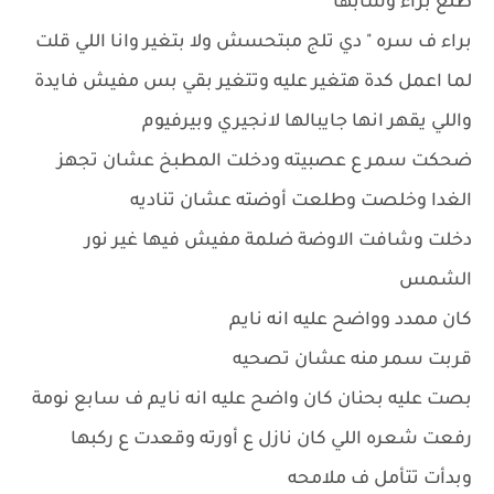
طلع براء وسابها
براء ف سره " دي تلج مبتحسش ولا بتغير وانا اللي قلت
لما اعمل كدة هتغير عليه وتتغير بقي بس مفيش فايدة
واللي يقهر انها جايبالها لانجيري وبيرفيوم
ضحكت سمر ع عصبيته ودخلت المطبخ عشان تجهز
الغدا وخلصت وطلعت أوضته عشان تناديه
دخلت وشافت الاوضة ضلمة مفيش فيها غير نور
الشمس
كان ممدد وواضح عليه انه نايم
قربت سمر منه عشان تصحيه
بصت عليه بحنان كان واضح عليه انه نايم ف سابع نومة
رفعت شعره اللي كان نازل ع أورته وقعدت ع ركبها
وبدأت تتأمل ف ملامحه