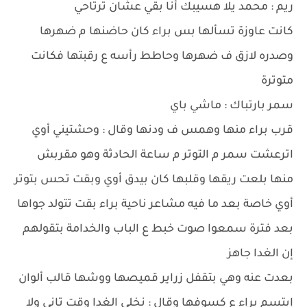
ريم : محمد يلا هسيبك أنا بقي عشان ترتاحي
كانت عاوزة تسألها بس براء كان حاضنها م ضهرها
وصدره لازق ف ضهرها وحاطط رأسه ع رقبتها فكانت
متوترة
سمر بارتباك : ماشي باي
قرب براء منها وهمس ف ودنها وقال : وحشتيني أوي
اترعشت سمر م التوتر م ساعة الحادثة وهو مقربش
منها بلعت ريقها وقلبها كان بيدق أوي وبقت تحس بتوتر
أوي خاصة بعد ما فيه مشاعر ناحية براء بقت تتولد جواها
بعد فترة سمعوا صوت خبط ع الباب والخدامة بتقولهم
إن الغدا جاهز
بعدت عنه وهي بتقفل زراير قميصها ووشها قالب ألوان
إبتسم براء ع كسوفها وقال : نخلي الغدا وقت تاني ولا