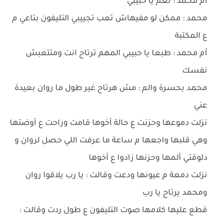
أم محمد : نعم يا حبيبي
محمد : ممكن لو مفيهاش تعب تجييبي التليفون بتاعي م
ع المكتبة
أم محمد : طبعا يا حبيبي المهم ترتاح انت ومتتعبش
نفسك
محمد بحسرة والم : مش هرتاح غير طول ما روان بعيدة
عني
نزلت دموعها وحزنت ع حالة أخوها قامت وراحت ع أوضتها
وهي قلبها واجعها م ساعة ما عرفت اللي حصل لروان و
دلوقتي ألمها وحزنها زادوا ع أخوها
نزلت دمعة م عيونها ودعت وقالت : يا رب يلاقوا روان
ومحمد يرتاح يا رب
قطع عليها كلامها صوت التليفون ع طول ردت وقالت :