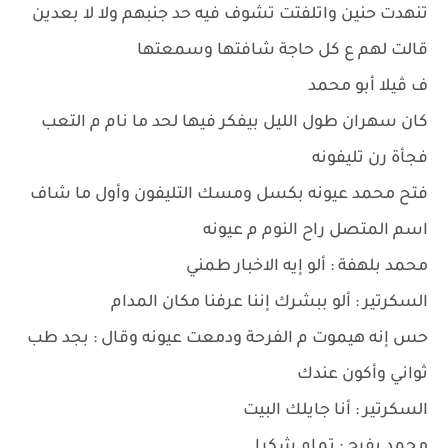
تنهدت حنين واتلفتت تشوف فيه حد جنبهم ولا لا بعدين
قالت لهم ع كل حاجة شافتها وسمعتها
ف ڤيلا أبو محمد
كان سهران طول الليل بيفكر فيها لحد ما نام م التعب
فجأة رن تليفونه
فتح محمد عيونه بكسل ومسك التليفون وأول ما شاف
اسم المتصل راح النوم م عيونه
محمد بلهفة : ألو إيه الاخبار طمني
السكرتير : ألو ببشرك إننا عرفنا مكان المدام
حس إنه هيموت م الفرحة ودمعت عيونه وقال : بجد طب
ثواني وأكون عندك
السكرتير : أنا جايلك البيت
محمد بفرح : تمام شكرا