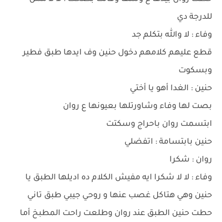
للدرجة دي
وفاء : لا والله بتكلم جد
قطع عليهم كلامهم دخول حنين وف ايدها طبق فطير
وبسكوت
حنين : الغدا أهو يا أختي
بصت لها وفاء وشاورتلها بعيونها ع روان
ابتسمت روان باحراج وسكتت
حنين بابتسامة : اتفضلي
روان : شكرا
وفاء : لا لا شكرا ايه مفيش الكلام ده اديلها الطبق يا
حنين وهي هتاكل غصب عنها و روحي جيبي طبق تاني
حطت حنين الطبق عند روان وطلعت راحت المطبخ أما