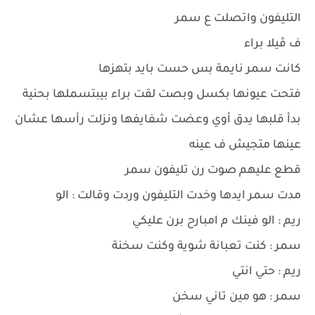
التليفون واتصلت ع سمر
ف ڤيلا براء
كانت سمر نايمة بس حست بايد بتهزها
فتحت عيونها بكسل وبصت لقت براء بيبتسملها بحنية
بدأ قلبها يدق أوي وعضت شفايفها ونزلت رأسها عشان
عينها متجيش ف عينه
قطع عليهم صوت رن تليفون سمر
مدت سمر ايدها وخدت التليفون وردت وقالت : الو
ريم : الو فينك م امبارح برن عليكي
سمر : كنت تعبانة شوية وكنت سخنة
ريم : حتي انتي
سمر : هو مين تاني سخن