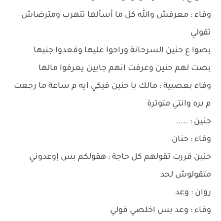
وفاء : معرفش والله كل ما أسألها تتهرب ومترضاش
تقولي
بصوا ع حنين السرحانة وراحوا عليها وقعدوا جنبها
بصت لهم حنين وعرفت انهم جايين يعرفوا مالها
وفاء بعصبية : مالك يا حنين فيكي ايه م ساعة ما رجعت
م بره وانتي متوترة
حنين : .....
وفاء : حنان
حنين قررت تقولهم كل حاجة : هقولكم بس إوعدوني
متقولوش لحد
روان : وعد
وفاء : وعد بس اخلصي قولي