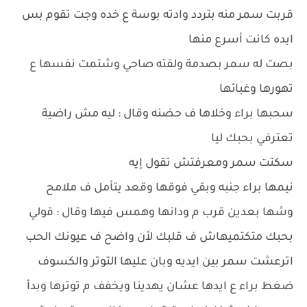
قربت سمر منه بتردد وادته بوسة ع خده وجت تقوم بس
ايده كانت أسرع منها
بصت له سمر بصدمة ولقته صاحي وشتمت نفسها ع
تهورها وغبائها
سحبها براء وخلاها ف حضنه وقال : ليه مش راضية
تعترفي بحبك ليا
سكتت سمر ومعرفتش تقول إيه
نيمها براء جنبه وبقي فوقها وقعد يتأمل ف ملامح
وشها بعدين قرب م ودانها وهمس فيها وقال : قولي
بحبك متكتميهاش ف قلبك لأن واضح ف عيونك الحب
اترعشت سمر بين ايديه وبان عليها التوتر والكسوف
ضغط براء ع ايدها عشان يهدينا ويخفف م توترها وبدأ