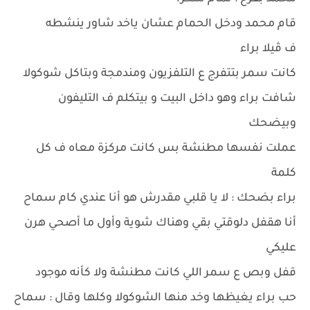
قام محمد ودخل الحمام عشان ياخد شاور ينشطه
ف ڤيلا براء
كانت سمر بتتفرج ع التلفزيون ومندمجة وبتاكل شوكولا
شافت براء وهو داخل البيت و بيتكلم ف التليفون
وبيضحك
عملت نفسها مطنشة بس كانت مركزة معاه ف كل
كلمة
براء بضحك : لا يا قلبي مقدرش هو أنا عندي كام سماح
أنا هقفل دلوقتي بقي وهناك شوية وأول ما أصحي هرن
عليكي
قفل وبص ع سمر اللي كانت مطنشة ولا كأنه موجود
حب براء يغيظها وخد منها الشوكولا وكلها وقال : سماح