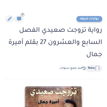
0
روايات شيقه
رواية تزوجت صعيدي الفصل
السابع والعشرون 27 بقلم أميرة
جمال
Roka
منذ بضع سنوات