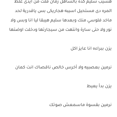
هسيب سليم كده بالساهل زمان فلت من ايدى غلط
المره دى مستحيل اسيبه هجاريكى بس ياقدرية لحد
ماخد فلوسي منك وبعدها سليم هيبقا ليا انا وبس ولا
نور ولا حتى سارة وانتهت من سيجارتها ودخلت اوضتها
يزن ببراءه انا عايز اكل
نرمين بعصبيه ولا أخرس خالص ناقصاك انت كمان
يزن بدأ يعيط
نرمين بقسوة ماسمعش صوتك