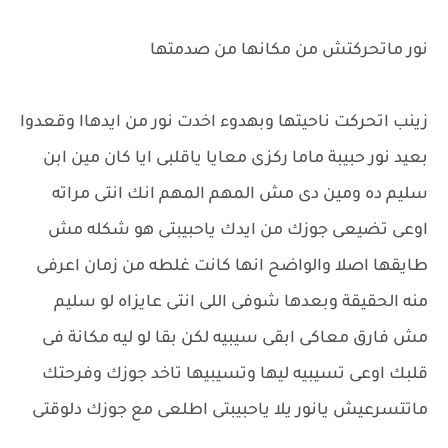
نور ماتحركتش من مكانها من صدمتها
زينب اتحركت ناحيتها وبهدوء اخدت نور من ايدهاا وقعدوا
بعيد نور حبيبة ماما ركزى معايا ياقلبى ايا كان مين ابن
سليم ده ومين دى مش المهم المهم انك انتى مراته
اوعى تضيعى جوزك من ايدك ياحبيبتى هو شكله مش
طايقها اصلا والواضح انها كانت غلطه من زمان اعرفى
منه الحقيقة وبعدها شوفى اللى انتى عايزاه لو سليم
مش فارق معاكى ابقى سيبيه لكن بقا لو ليه مكانة فى
قلبك اوعى تسيبيه ليها وتسيبيها تاخد جوزك وفرحتك
ماتتسرعيش يانور يلا ياحبيبتى اطلعى مع جوزك دلوقتى