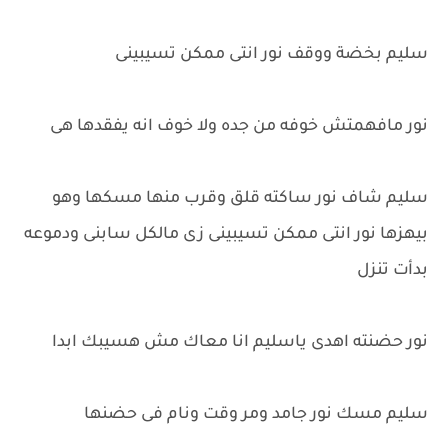
سليم بخضة ووقف نور انتى ممكن تسيبينى
نور مافهمتش خوفه من جده ولا خوف انه يفقدها هى
سليم شاف نور ساكته قلق وقرب منها مسكها وهو
بيهزها نور انتى ممكن تسيبينى زى مالكل سابنى ودموعه
بدأت تنزل
نور حضنته اهدى ياسليم انا معاك مش هسيبك ابدا
سليم مسك نور جامد ومر وقت ونام فى حضنها