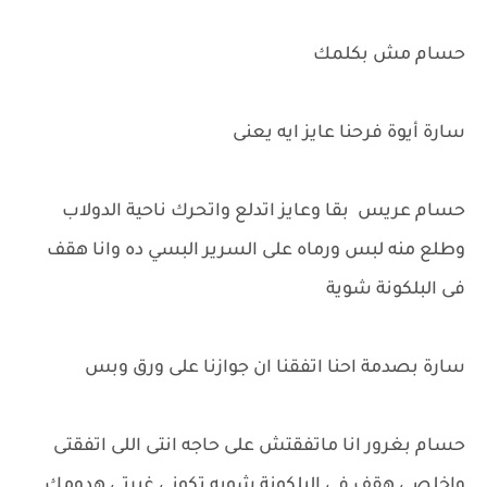
حسام مش بكلمك
سارة أيوة فرحنا عايز ايه يعنى
حسام عريس بقا وعايز اتدلع واتحرك ناحية الدولاب
وطلع منه لبس ورماه على السرير البسي ده وانا هقف
فى البلكونة شوية
سارة بصدمة احنا اتفقنا ان جوازنا على ورق وبس
حسام بغرور انا ماتفقتش على حاجه انتى اللى اتفقتى
واخلصى هقف فى البلكونة شويه تكونى غيرتى هدومك