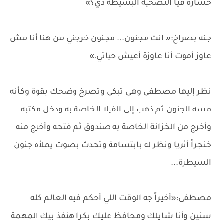
خسارة فيا التضحية البسيطة دي؟»
جنه بصراخ:« انت مجنون... مجنون خرجني من هنا أنا مش
عاوز أموت أنا عاوزة أعيش حياتي.»
نظر إليها مصطفى وهى تبكى وتصرخ وضحك بقوة وكأنه
مسه الجنون ثم ذهب إلى الفيلا الخاصة به ودخل مكتبه
وأخرج من الخزانة الخاصة به صندوق ثم فتحه وأخرج منه
خنجراً أثريا ونظر له بابتسامة وتحدث بصوت يملأه جنون
السيطرة...
مصطفى:«أخيراً جه الوقت اللي أحكم فيه العالم كله
سنين وأنا شايلك ومحافظ عليك بكرا هنفذ بيك المهمة