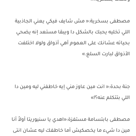
مصطفى بسخرية:« مش شايف فيكي يعني الجاذبية
اللي تخليه يحبك بالشكل دا ويبقا مستعد إنه يضحي
بحياته عشانك على العموم أهي أذواق ولولا اختلفت
الأذواق لبارت السلع.»
جنة بحدة:« انت مين عاوز مني إيه خاطفني ليه ومين دا
اللي بتتكلم عنه؟!»
مصطفى بابتسامة مستفزة:«اهدي يا سنيوريتا أولاً أنا
مين دا شيء ما يخصكيش أما خاطفك ليه عشان انتى