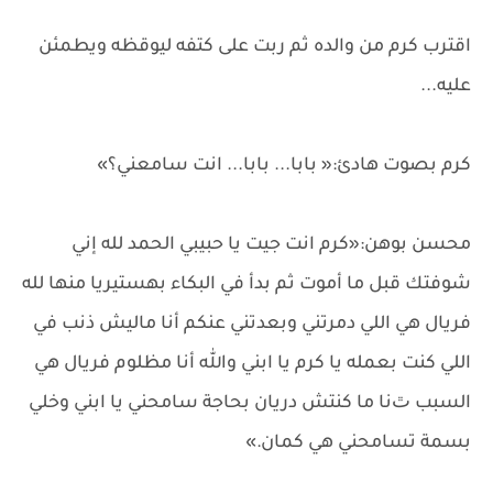
اقترب كرم من والده ثم ربت على كتفه ليوقظه ويطمئن
عليه...
كرم بصوت هادئ:« بابا... بابا... انت سامعني؟»
محسن بوهن:«كرم انت جيت يا حبيبي الحمد لله إني
شوفتك قبل ما أموت ثم بدأ في البكاء بهستيريا منها لله
فريال هي اللي دمرتني وبعدتني عنكم أنا ماليش ذنب في
اللي كنت بعمله يا كرم يا ابني والله أنا مظلوم فريال هي
السبب ﭢنا ما كنتش دريان بحاجة سامحني يا ابني وخلي
بسمة تسامحني هي كمان.»