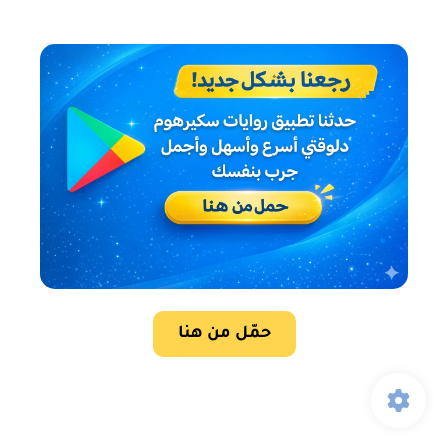
حمّل من هنا