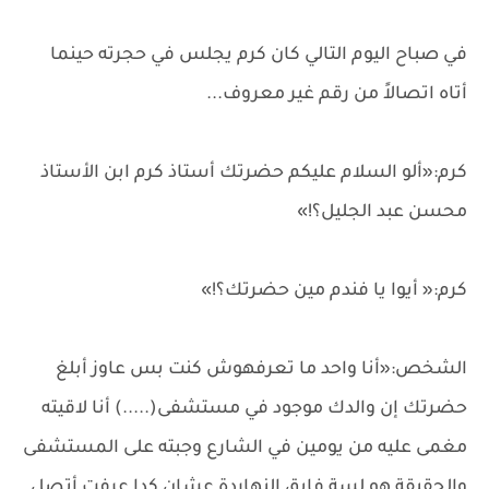
في صباح اليوم التالي كان كرم يجلس في حجرته حينما
أتاه اتصالاً من رقم غير معروف...
كرم:«ألو السلام عليكم حضرتك أستاذ كرم ابن الأستاذ
محسن عبد الجليل؟!»
كرم:« أيوا يا فندم مين حضرتك؟!»
الشخص:«أنا واحد ما تعرفهوش كنت بس عاوز أبلغ
حضرتك إن والدك موجود في مستشفى(.....) أنا لاقيته
مغمى عليه من يومين في الشارع وجبته على المستشفى
والحقيقة هو لسة فايق النهاردة عشان كدا عرفت أتصل