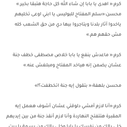
كرم:« اهدى يا بابا إن شاء الله كل حاجة هتبقا بخير.»
محسن:«سلم المفتاح للبوليس يا ابني اوعى تخليهم
ياخدوا آثار بلدنا ويتاجروا بيها دي من حق الشعب كله
مش حقهم هم.»
كرم:« ماعدش ينفع يا بابا خلاص مصطفى خطف جنة
عشان يضمن إنه هياخد المفتاح ومبلغش عنه.»
محسن بلهفة:« بتقول إيه جنة اتخطفت؟!»
كرم:«أنا لازم أمشي دلوقتي عشان أشوف هعمل إيه
المقبرة هتتفتح النهاردة وأنا لازم أنقذ جنة من بين إيديهم
خلي بالك من نفسك يا بابا وخلي بالك من بسمة يا ريت