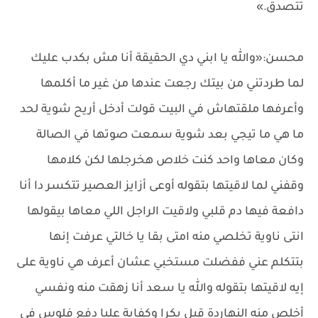
تتصدق.»
محسن:«والله يا ابني دي الحقيقة أنا مش بكدب عليك
لما طردتني من بيتك رجعت عندها من غير ما أكلمها
وأعرفها ملقتهاش في البيت قولت أدخل أريح شوية لحد
ما هي ما تيجي بعد شوية سمعت صوتها في الصالة
وكان معاها واحد كنت خلاص هخرجلها لكن كلامها
وقفني لما لاقيتها بتقوله أوعى أزايز العصير تتكسر دا أنا
دافعة فيها دم قلبي ولاقيت الراجل اللي معاها بيقولها
انتى ناوية تخلصي منه امتى بقا يا خالتي عرفت إنها
بتتكلم عني ففضلت مستخبي عشان أعرف هي ناوية على
إيه لاقيتها بتقوله والله يا سعد أنا زهقت منه ونفسي
أخلص منه النهاردة قبل بكرا وكفاية عليا دفع فلوس فى