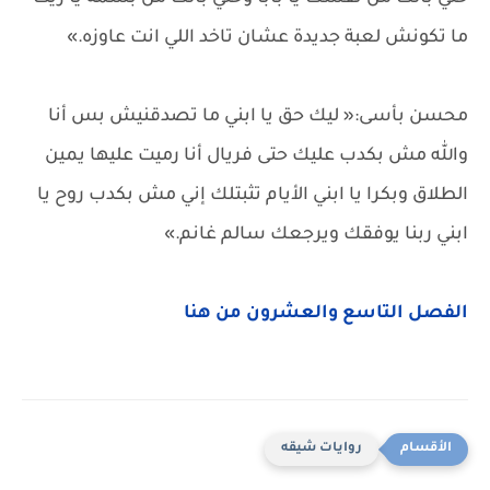
ما تكونش لعبة جديدة عشان تاخد اللي انت عاوزه.»
محسن بأسى:« ليك حق يا ابني ما تصدقنيش بس أنا
والله مش بكدب عليك حتى فريال أنا رميت عليها يمين
الطلاق وبكرا يا ابني الأيام تثبتلك إني مش بكدب روح يا
ابني ربنا يوفقك ويرجعك سالم غانم.»
الفصل التاسع والعشرون من هنا
روايات شيقه