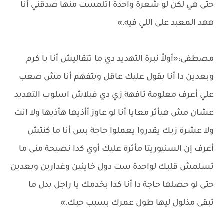
حتى هي لكن لو شعرة واحدة اتلمست منها صدقني أنا
ههد المعبد على اللي فيه.»
مصطفى:«أولاً نبرة التهديد دي ما تتقاليش أنا يا كرم
وبعدين دا أنا بقول عليك عاقل وبتفهم أنا مش صعب
علي أعرف معلومة تافهة زي دي فبلاش اسلوب التهديد
عشان مش هيأثر معايا أنا لو عاوز أأذيها هأذيها ولا انت
ولا عشرة زيك يقدروا يعملوا حاجة بس أنا ما كنتش
أعرف إن السنيوريتا مأثرة عليك أوي كدا نصيحة منى ما
تسلمش قلبك لواحدة ست دول خاينين وغدارين وبعدين
حتى لو حصلها حاجة دا أنا كدا بخدمك يا راجل بدل ما
تبقى مذلول ليها طول عمرك بسبب حبك.»