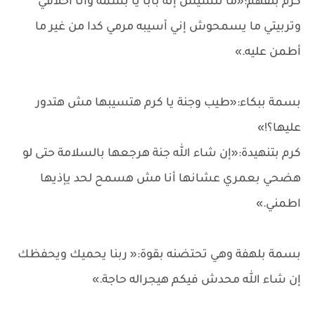
كرم بتفهم:«ما تنسيش إنه بابا يا بسمة وأنا أخلاقي
وتربيتي ما يسمحوش إني أسيبه مرمي كدا من غير ما
أطمن عليه.»
بسمة ببكاء:«طيب وجنة يا كرم هتسيبها مش هتدور
عليها؟!»
كرم بتنهيدة:«إن شاء الله جنة هرجعها بالسلامة حتى لو
هضحي بعمري عشانها أنا مش هسمح لحد يإذيها
اطمني.»
بسمة بلهفة وهي تحتضنه بقوة:« ربنا يحميك ويحفظك
إن شاء الله محدش فيكم هيجراله حاجة.»