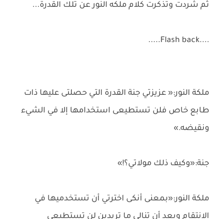
ثم شردت وتذكرت كلام ملكه النور عن تلك القدرة...
....Flash back.....
ملكة النور:« عزيزتي جنة القدرة التي حصلتى عليها ذات
طابع خاص فلن تستطيعى استخدامها إلا في الشيء
ونقيضه.»
جنة:«وكيف ذلك مولاتي؟!»
ملكة النور:«بمعنى أنكى اخترتي أن تستخدميها في
الانتقام وبعد أن تنالي ما تريدين لن تستطيعي