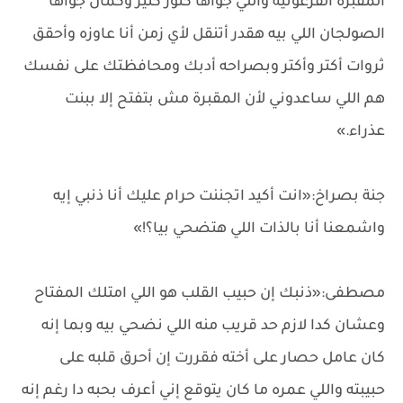
المقبرة الفرعونية واللي جواها كنوز كتير وكمان جواها
الصولجان اللي بيه هقدر أتنقل لأي زمن أنا عاوزه وأحقق
ثروات أكتر وأكتر وبصراحه أدبك ومحافظتك على نفسك
هم اللي ساعدوني لأن المقبرة مش بتفتح إلا ببنت
عذراء.»
جنة بصراخ:«انت أكيد اتجننت حرام عليك أنا ذنبي إيه
واشمعنا أنا بالذات اللي هتضحي بيا؟!»
مصطفى:«ذنبك إن حبيب القلب هو اللي امتلك المفتاح
وعشان كدا لازم حد قريب منه اللي نضحي بيه وبما إنه
كان عامل حصار على أخته فقررت إن أحرق قلبه على
حبيبته واللي عمره ما كان يتوقع إني أعرف بحبه دا رغم إنه