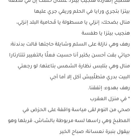
هنطبُخ إنهاردة هنجيب بيتزا، عشان حلمت إن في قطعة
بيتزا بتجري ورايا في الحلم وريقي جري عليها
منال بضحك: إنزلي يا مسطولة يا مُحامية البلد إنزلي،
هنجيب بيتزا يا طفسة
رهف وهي نازلة على السلم وشايلة حاجتها قالت بدندنة:
حياتي بقت أحسن بكتير أنا حسيت فعلًا بالتغيير تتتارتارا
منال وهي بتلبس نظارة الشمس بتاعتها: لو رجعتي
البيت بدري متطلُبيش أكل إلا أما أجي
رهف بهدوء: إتفقنا.
* في منزل العقرب
صحي من النوم لقى مياسة واقفة على الحزض في
المطبخ وهي راسها لسه مربوطة بالشاش، قربلها وهو
بيقول بنبرة نعسانة: صباح الخير