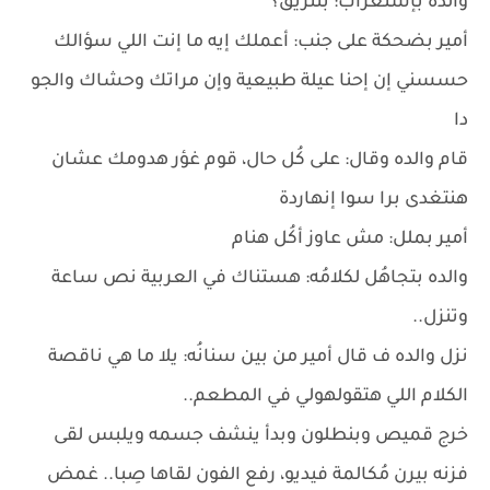
والده بإستغراب: بتتريق؟
أمير بضحكة على جنب: أعملك إيه ما إنت اللي سؤالك
حسسني إن إحنا عيلة طبيعية وإن مراتك وحشاك والجو
دا
قام والده وقال: على كُل حال، قوم غؤر هدومك عشان
هنتغدى برا سوا إنهاردة
أمير بملل: مش عاوز أكُل هنام
والده بتجاهُل لكلامُه: هستناك في العربية نص ساعة
وتنزل..
نزل والده ف قال أمير من بين سنانُه: يلا ما هي ناقصة
الكلام اللي هتقولهولي في المطعم..
خرج قميص وبنطلون وبدأ ينشف جسمه ويلبس لقى
فزنه بيرن مُكالمة فيديو، رفع الفون لقاها صِبا.. غمض