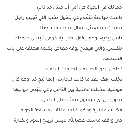
حماتك في الحياة هي أمي أنا مش حد تاني
باست مياسة كتفُه وهي بتقول بحُب: اللي تجيب راجل
بحنيتك مينفعش يتقال عنها حماة أصلًا
باس إيديها وهو بيقول: طب يلا قومي ألبسي هاخدك
بنفسي، واللي هيفتح بوقه معاكي بكلمه هعلقُه على باب
المنطقة.
* داخل نادي الجزيرة / للطبقات الراقية
دخلت رهف بعد ما قالت للحارس إنها تبع كذا وهو كان
موصيه، فضلت ماشية بين الناس وهي بتبُص حواليها
بتدور على أي جرسون تسألُه على الراجل
فضلت ماشية ومكملة لحد ما لقت مساحة الجولف..
كان واقف ماسك عصايتُه، لابس ترينج إسود ونظارة