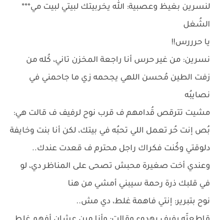
لنسرين بغيظ وعصبية: الله يخربيتك لبيتي لبيت مي***
الشُغل
يا حرررس!!
نسرين: من غير حرس أنا راجعة المخزن تاني، كُله من
زفت الطين مُحسن اللهي يجحمه زي ما جاحمني في
نصايبُه
مشيت تترقص قُدامهم ف قرب نوح لرفيف ف قالت هي:
بُص إنت حُر تعمل اللي تحبُه في بيتك، لكن أنا بنت وخايفة
دلوقتي وكُنت فكراك راجل محترم ف قعدت عندك..
وعندي أخت صغيرة محبش تصحى على المناظر دي، لو
في قلبك ذرة رحمة سيبني أمشي من هنا
نوح بتبرير: إنتي فاهمة غلط، دي مش..
قاطعتّه رفيف بهدوء وقالت: وأنا مين عشان أفهم غلط