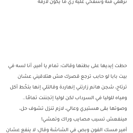
تزهقي منُه وتتنفخي عليه زي ما يكون لازقة
حطت إيديها على بطنها وقالت: تمام يا أمير، أنا لسه في
بيت بابا لو حابب ترجع قصرك مش هتلاقيني عشان
ترتاح، شجن هانم زارتني إنهاردة وقالتلي إنها بتحُط أكل
ومياه للوليا في السرداب لكن لوليا إتجننت تمامًا..
وصوتها بقى هستيري وعالي، لازم تنزل تشوف حل،
مينفعش تسيب مصايب وراك وتمشي!
أمير مسك الفون وبص في الشاشة وقال: لا ينفع عشان