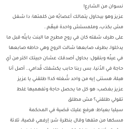
نسوان من الشارع!
عزيز وهو بيحاول يتمالك أعصابُه من كلمتها: دا شغل
مش بكذب، وملمستش واحدة فيهُم..
على طرف شفته كان في روج مطرح ما البنت بايتُه قبل ما
يدخلوا، بطرف صابعها شالت الروج وهي حاطه صابعها
في عينُه وبتقول: بحاول أصدقك عشان حبيتك اكتر من أي
حاجة في الدُنيا، بس ربنا حابب يكشفك قُدامي.. أصل أنا
هبلة، هستنى إيه من واحد شُغله كدا! طلقني يا عزيز
عزيز بغضب: هو كل ما يحصل حاجة وتفهميها غلط
تقولي طلقني؟ مش مطلق
سيليا بعياط: هرفع عليك قضية في المحكمة
مسكها من متفها وقال بنظرة شر: إرفعي قضية، تلاتة