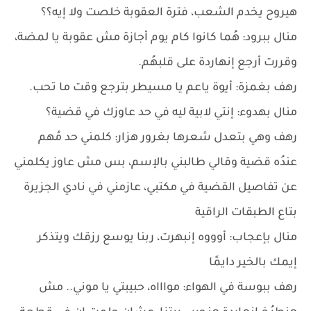
هيروح يخدم الشعب، فترة العقوبة خلصت ولا إيه؟؟
منال ببرود: هُما كانوا كام يوم أجازة مش عقوبة يا لمضة،
وقررت أرجع إنهاردة على قلبهُم.
رهف بغمزة: أيوة ياعم يا مسيطر بترجع وقت ما تحب.
منال بهدوء: إنتي لابية ليه في حد عاوزك في قضية؟
رهف وهي بتعدل شعرها بغرور هزار: كلمني حد مُهم
عندُه قضية وقالي طالبني بالإسم، بس مش عاوز يكلمني
عن تفاصيل القضية في مكتبي، عازمني في نادي الجزيرة
بتاع الطبقات الراقية
منال بإعجاب: أوووه إنبهرت، ربنا يوسع رزقك ويتذكر
إيمك بالخير دايمًا
رهف ببوسة في الهواء: مواااه، حبيبتي يا موني.. مش