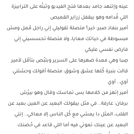
عينه وإتنهد جامد بعدها فتح الفيديو وثبتُه على الترابيزة
اللي قُدامه وهو بيقفل زراير القميص
أمير بنفاذ صبر: خير؟ متصلة تقوليلي إني راجل مُمل ومش
مبسوطة في حياتك معايا، ولا متصلة تحسسيني إني
فارض نفسي عليكي
صِبا وهي ممدة ضهرها على السرير وبتبُص بتأمُل لأمير
قالت بنبرة كُلها عشق وشوق: متصلة أقولك وحشتني
أوي.. أوي
أمير إتهز من كلامها بس تماسك وقال وهو بيرُش
برفان: عارفة.. في مثل بيقولك البعيد عن العين بعيد عن
القلب، المثل دا يمشي مع كُل الناس إلا معاكي.. إنتي
البعيد عن عينك تموتي فيه أما اللي قاعد في حُضنك