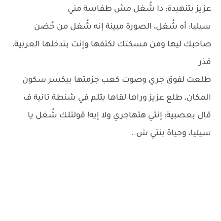
عزيز بتنهيدة: دا شُغل مش طفاسة مني
سيليا: أه شُغل، الصورة مبينة إنه شُغل من حُضن
صاحبك ليها ومن مسكتك لكتفها وإنت بتدخلها العربية،
قذر
طلعت لفوق جري وصوت كعب جزمتها بيكسر سكون
المكان، طلع عزيز وراها لقاها بتلم في شنطة تانية ف
قال بعصبية: إنتي هتهاجري ولا إيه! قولتلك شُغل يا
سيليا، وحياة بنتي ش..