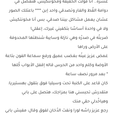
عشرة.. أنا قولت الخقيقة ومخونتكيش، هنفضل في
دوامة القُط والفار وتصدقي واحد إبن **** باعتلك الصور
عشان يعمل مشاكل بيننا صدقي، بس أنا مخونتكيش
ولا في واحدة أساسًا بتكفيني غيرك، إعقلي!
ضربتُه في صدرُه وهي نازلة وسايبة شنطتها المحدوفة
على الأرض وراها
غمض عزيز عينُه بغضب عميق ورفع سماعة الفون بتاعة
الأوضة وكلم واحد من الحرس قاله إقفل الأبواب كُلها
* بعد مرور نصف ساعة
كان قاعد على الكنبة تحت وسيليا فوق بتقول بهستيريا:
متقدرش تحبسني هنا بمزاجك، هتصل على بابي
وهياخُدلي حقي منك
رجع عزيز راسُه لورا ونفث الدُخان لفوق وقال: مفيش بابي