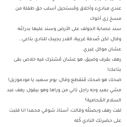
عندي مباديء وأخلاق ومُستحيل أسلب حق طفلة من
مسخ زي أخوك
سند عصاية الجولف على الأرض وسند عليها بدراعُه
وقال: لكن صُدفة غريبة، القدر يجيبك للنادي بتاعي..
عشان موكل غيري
رهف بقرف وضيق: هو عشان مُشترك فيه خلاص بقى
بتاعك!
ضحك هو ضحك مُتقطع وقال: يوم سعيد يا مودموزيل!
مشي بعيد وجه راجل تاني من وراها وهو بيقول: رهف عبد
السلام المُحامية؟
لفت رهف وبصتلُه وقالت: أستاذ شوقي محمد! انا قلبت
على حضرتك النادي كُله