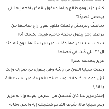
كشر عزيز وهو طالع وراها وبيقول: مُمكن أفهم إيه اللي
بيحصل تحديدًا؟
تجاهلتُه ومردتش وكملت طلوع لفوق راح ساحبها من
دراعها وهو بيقول برفعة حاجب: هيييه، بكلمك أنا!
سحبت سيليا دراعها وقالت من بين سنانها: روح نام عند
ال *** اللي كُنت في حُضنها
عزيز بصدمة: نعم!!
رفعت سيليا الفون في وشه وهي بتقول: دي صورك وإنت
نازل ومعاك صُحابك وساحبينها للعربية، من بيت دعااارة
يا قذر!
إفتكر عزيز لما كان مُحسن من الحرس بتوعه وإداله عزيز
رقم سيليا قاله شوف الهانم هتكتبلك إيه واتس وهاته