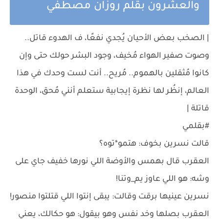
والعشرون بقلم روزان مصطفي
| الصخب بعض الأحيان يُجدي نفعًا، ف الهدوء قاتل..
وصوت صفير الهواء مُخيف، وجود البشر حولك حتى وإن
كانوا مُثقلين بالهموم.. مُريح.. أنت لست وحدك في هذا
العالم، إنظُر لها نظرة إيجابية ستعلم أنني مُحق، الوحدة
قاتلة |
#بقلمي
قالت نسرين بخوف: هتمو*توه؟
العقرب قال بهمس والأوضة اللي نورها خفيف جاي على
وشه: هو اللي عاوز يم_وتنا!
نسرين عينيها برقت وقالت: يبقى إنتوا اللي قتلتوا منصور!
العقرب بصلها وخد نفس وهو بيقول: هو حكالك، يعني