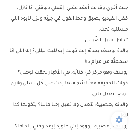
جبت أخري وقربت أفقد عقلي! إقفلي دلوقتي أنا نازل..
قفل الفيديو بضيق وحط الفون في جيبُه ونزل لأبوه اللي
مستنيه تحت.
* داخل منزل الغُريبي
والدة يوسف بحِدة: إنت قولت إيه للبت نيللي؟ إيه اللي أنا
سمعتُه من مرام دا!
يوسف وهو مركز في كتابُه: هي الأخبار لحقت توصل؟
قولت الحقيقة فعلًا سُمعتها بقت على كُل لسان ولازم
ترجع تتعدل تاني
والدته بعصبية: تتعدل ولا تميل إحنا مالنا؟ بتقولها كدا
ليه!
يوسف بعصبية: يوووه إنتي عاوزة إيه دلوقتي يا ماما؟