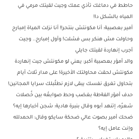
حاطط في دماغك تأذي عمك وجيت لقيتك مرمي في
المياه بالشكل دا!
أمير بعصبية: أنا مكونتش بنتحر!! أنا نزلت المياة إمبارح
وحاولت مش هنكر بس فشلت! وأول إمبارح.. وجيت
أجرب إنهاردة لقيتك جايلي
والد أمؤر بعصبية أكبر: يعني لو مكونتش جيت إنهاردة
مكونتش لحقت محاولتك الأخيرة! على مدار ثلاث أيام
بتحاول تغرق نفسك يبقى لازم نطلُبلك سرايا المجانين!
حدف أمؤر الفةطة بغضب وحط صوابعُه بين خُصلات
شعرُه، إتنهد أبوه وقال بنبرة هادية: شجن أخبارها إيه؟
ضحك أمير بصوت عالي ضحكة سايكو وقال: الحمدلله
وإنت عامل إيه؟