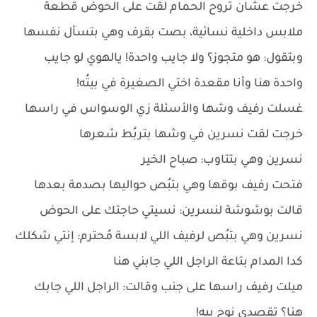
خرجت عشان تروح الحمام لقت على الحوض قطعة
ملابس داخلية نسائية، بصت بقرف وهي بتسأل نفسها
وبتقول: هو متجوز؟ ولا جايب واحدة! يالهوي لو جايب
واحدة هنا وأنا مقعدة اختي الصغيرة في بيتُه!
غسلت رفيف وشها والأسئلة زي الوسواس في راسها
خرجت لقت نسرين في وشها بتربُط شعرها
نسرين وهي بتتاوب: صباح الخير
فتحت رفيف بوقها وهي بتبُص حواليها بصدمة بعدها
قالت بوشوشة لنسرين: نسيتي حاجتك على الحوض
نسرين وهي بتبُص لرفيف اللي لابسة مُحترم: إنتي شكلك
كدا المدام بتاعة الراجل اللي جابني هنا
ميلت رفيف راسها على جنب وقالت: الراجل اللي جابك
هنا؟ تقصدي نوح بيه!