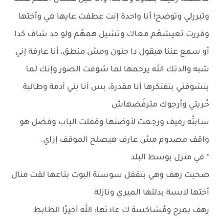
وتبررلي وتوضح! أنا واحدة إنت عطفت عايها هي وأختها
وقررت تعيشهُم معاك وتشيل همهُم ولو حد شاف كدا
أو سمع عننا هيقول دا جنون ومش منطق، أنا عارفة إني
شبه والدتك الله يرحمها لما شوفت الصور وإنك لما
بتشوفني بتفتكرها أنا مقدرة، بس أنا بني أدمة وطالبة
حُريتي وأرجوك مترفُضهاش
سابتُه رفيف ورجعت لأوضتها وقفلت الباب وفضل هو
واقف مصدوم مش عارف هيصلح الموقف إزاي.
* في منزل بوسط البلد
صحيت رهف وهي بتقفل سوستة البوت بتاعها لقت منال
أختها لابسة بدلتها الميري ونازلة
رهف بمرح ومُشاكسة ك عادتها: الله أخيرًا الظابط