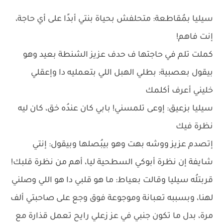
سيليا بمُقاطعة: متحلفش بحياة بنتي أبدًا على أي حاجة،
إنت فاهم!
كملت تلم في حاجتها ف حدف عزيز الشنطة بعيد وهو
بيقول بعصبية: بطلي الهبل اللي بتعمليه دا وإعقلي
خليني أعرف أكلمك
سيليا بزعيق: إوعى تلمسني! بابي كان عندُه خق، كان ليه
نظرة فيك
إتصدم عزيز ووشه بهت وهو بيبُصلها وبيقول: إنتي
شايفة إن نظرة أبوكي السطحية ليا، أهم من نظرة قلبك!
قربتلُه سيليا وقالت بعياط: ما هو قلبي دا هو اللي وصلني
لهنا، وبسببه تعبانة وموجوعة فوق وجع على صاحبتي ألف
مرة، بدل ما تكون جنبي في عز زعلي رايح تعمل قذارة مع