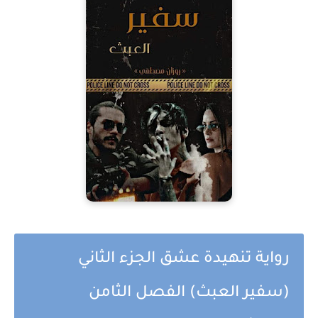
رواية تنهيدة عشق الجزء الثاني
(سفير العبث) الفصل الثامن