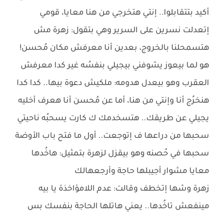
أكيد بتتقابلوا.. إنتي هتخرجي من هنا معايا، قومي
إتعدلت نسرين على السرير وهي بتقول: زهرة مش
هتسمحلنا بالخروج، بعدين أنا معرفش مكان مُحسن!
هو لما بيعوز يشوفني بيجيلي بنفسُه غير كدا معرفش
العقرب وهو بيعدل هدومه: ملكيش دعوة بيها.. كدا كدا
هنخرُج أنا وإنتي من هنا، أما عن مُحسن أنا هعرف أخليه
يجيلي عن طريقك.. هتسخدمك ك كارت يسحبُه ناحيتي
سحبها من دراعها ف إتوجعت.. أول ما فتح باب الأوضة
سحبها في حُصنه وهو بيقزل لزهرة بتمثيل: هاخُدها
معايا مشوار أجيبلها حاجة وأرجعهالك
زهرة وشها إتخطف وقالت: عدم اللامؤاخذة يا بيه
مينفعش تاخُدها.. يعني هاتلها الحاجة بنفسك بس