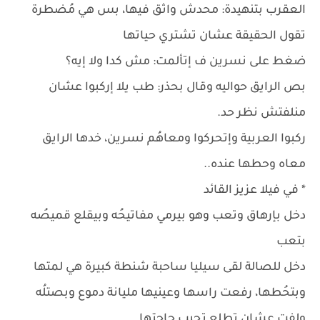
العقرب بتنهيدة: محدش واثق فيها، بس هي مُضطرة
تقول الحقيقة عشان تشتري حياتها
ضغط على نسرين ف إتألمت: مش كدا ولا إيه؟
بص الرايق حواليه وقال بحذر: طب يلا إركبوا عشان
منلفتش نظر حد.
ركبوا العربية وإتحركوا ومعاهُم نسرين، خدها الرايق
معاه وحطها عنده..
* في فيلا عزيز القائد
دخل بإرهاق وتعب وهو بيرمي مفاتيحُه وبيقلع قميصُه
بتعب
دخل للصالة لقى سيليا ساحبة شنطة كبيرة هي لمتها
وبتحُطها، رفعت راسها وعينيها مليانة دموع وبصتلُه
ولفت عشان تطلع تجيب حاجتها