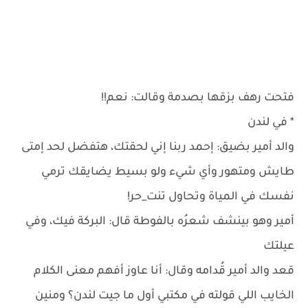
فتحت رهف بزقها بصدمة وقالت: نعم!!
* في لندن
والد أمير بضيق: إحمد ربنا إني لحقتك، هتفضل لحد إمتى
طايش ومتهور وأي شيء ولو بسيط يضايقك ترمي
نفسك في المياة وتحاول تنت_حر!
أمير وهو بينشف شعرُه بالفوطة قال: البركة فيك، وفي
عيلتك
قعد والد أمير قُدامه وقال: أنا عاوز أفهم معنى الكلام
الخايب اللي قولته في مكتبي أول ما جيت لندن؟ ومنين