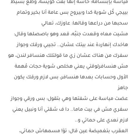
مياسة بإبتسامة: حاسة إنها بقت كويسة، وطع بسيط
بييجي كُل شوية كدا وبيروح بس عامة أنا بخير وتمام
سحبها من دراعها وقالها: عاوزك، تعالي
مشيت معاه وقعدت جنبُه، قعد وهو باصصلها وقال:
هاخدك إنهاردة عند بيتك عشان.. تجيبي ورقك وجواز
سفرك من هناك عشان زي ما قولتلك هنسافر لندن، هو
مش هنسافرلوقتي يعني هخلص شوية حجات مُهمة
الأول وحسابات بعدها هنسافر، بس لازم ورقك يكون
جاهز
عضت مياسة على شفتها وهي بتقول: بس ورقي وجواز
سفري مش في بيت ماما.. دا ف شقتي أنا ونبيل يعني
لازم نعدي على حماتي و..
العقرب بتغميضة عين قال: تؤ! مسمهاش حماتي،