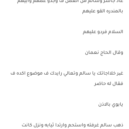
عاد جاسر وسالم من العمل ف وجدو عمهم وابيهم
بالمندره القو عليهم
السلام فردو عليهم
وقال الحاج نعمان
غیر خلااجاتك يا سالم وتعالي رايدك ف موضوع اكده ف
فقال له حاضر
يابوي بالاذن
ذهب سالم غرفته واستحم وارتدا ثيابه ونزل كانت