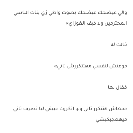
والي عيضحك عيضحك بصوت واطي زي بنات الناسي
المحترمين ولا كيف الغوزاي»
قالت له
موعتش لنفسي مهتتكررش تاني»
فقال لها
«مهاش هتتكرر تاني ولو اتكررت عيبقي ليا تصرف تاني
ميهعجبكيشي