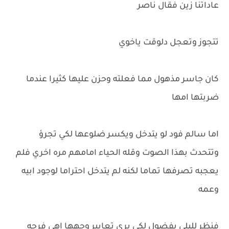
عاداتنا زين فقال ناصر
تتجوز وتعجل دلوقت ياخوي
كان جاسر مذهول مما فعلته وحزن عليها كثيرا عندما
ضربتها امها
اما سالم فود لو يتدخل ويكسر ضلوعها لكي تجرؤ
وتتحدث بهذا الصوت وقله الحياء امامهم مره اخري فلم
يعجبه تصرفها تماما لكنه لم يتدخل احتراما لوجود ابيه
وعمه
فنظر لليلي بفضول لكي يري تعابير وجهها اهي فرحه