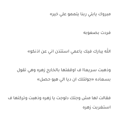
مبروك يابتي ربنا يتممو علي خير»
فردت بصعوبه
الله يبارك فيك ياعمي استئذن اني عن اذنكو»
وذهبت سريعاا ف اوقفتها بالخارج زهره وهي تقول
بسعاده «جولتلك ان ديا الي هيو حصل»
فقالت لها مش وجتك دلوجت يا زهره وذهبت وتركتها ف
استغربت زهره