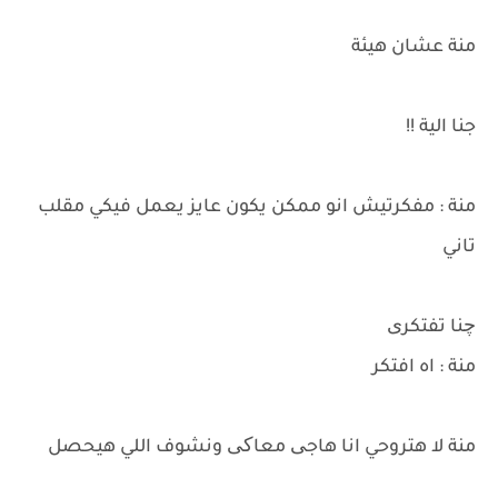
منة عشان هيئة
جنا الية !!
منة : مفكرتيش انو ممكن يكون عايز يعمل فيكي مقلب
تاني
چنا تفتكری
منة : اه افتكر
منة لا هتروحي انا هاجی معاکی ونشوف اللي هيحصل