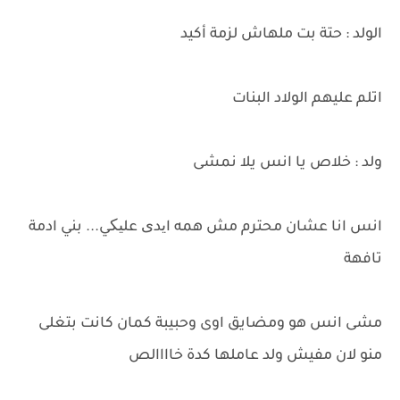
الولد : حتة بت ملهاش لزمة أكيد
اتلم عليهم الولاد البنات
ولد : خلاص يا انس يلا نمشى
انس انا عشان محترم مش همه ایدی علیکي... بني ادمة
تافهة
مشى انس هو ومضايق اوى وحبيبة كمان كانت بتغلى
منو لان مفيش ولد عاملها كدة خاااالص