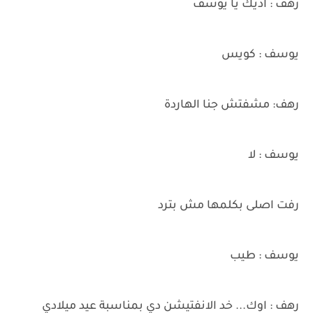
رهف : اذيك يا يوسف
يوسف : كويس
رهف: مشفتش جنا الهاردة
يوسف : لا
رفت اصلى بكلمها مش بترد
يوسف : طيب
رهف : اوك... خد الانفتيشن دي بمناسبة عيد ميلادي