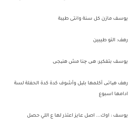
يوسف مازن كل سنة وانتى طيبة
رهف: التو طيبين
يوسف بتفكير: هی چنا مش هنیجی
رهف هیاتی أكلمها بلیل وأشوف كدة كدة الحفلة لسة
ادامها اسبوع
يوسف : اوك... اصل عايز اعتذر لها ع اللي حصل