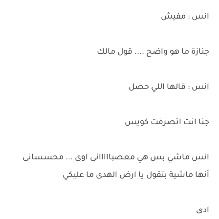
انس : مفيش
جنازة ما هو واضح .... قول مالك
انس : قالها اللي حصل
جنا انت اتصرفت كويس
انس ماشي بس هي معصبااااانى اوى ... محسسانى
أنها ماشية بتقول يا ارض الهدى ما عليكي
ادی