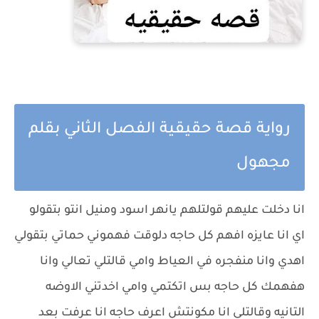
رواية قصة حقيقية الفصل الثاني بقلم
مجهول
انا دخلت عليهم قولتلهم يانهر اسود ومنيل انتو بتقولو
اي انا عايزه افهم كل حاجه دلوقت فهموني حماتي بتقولي
اهدي وانا منفجره في العياط وامي قالتلي تعالي وانا
هفهمك كل حاجه بس اتكتمي وامي اخدتني الاوضه
التانيه وقالتلي انا مكونتش اعرف حاجه انا عرفت بعد