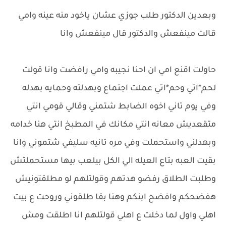
وبعدين الدكتور طلب جوزي عشان ياخود منه عينه وامي
قالت مينفعش والدكتور قال مينفعش وانا
حاولت اقنع امي ان احنا نجيبه وامي رافضت وانا قولت
لحم*اتي وحم*اتي عملت اجتماع وبهدلته وحمايه بهدله
وفي يوم تاني اخوه الضابط شتمني وقالي قومي انتي
متقعديش معانه انتي مكانك في المطبخ انتي هنا خدامه
وبهدلني واستحملت وفي مره تانيه سليفي شتموني وانا
بقيت العبه بتاع العيله الي الكل بيلعب بيها مستحملتش
وطلبت الطلاق رفضو هدتهم وقولتلهم لو مطلقتونيش
هفضحكم وافضح ابنكم وهنا بقا طلقوني وروحت ع بيت
اهلي واول لما دخلت ع اهلي قولتلهم انا اطلقت ومش