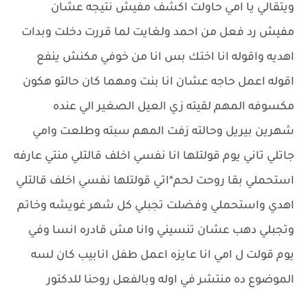
ويتقالي يا امي حاولت اكشف مفيش نتيجه عشان
مفيش رد فعل من احمد ولغايت لما قررت دخلت وبدات
اهديه واقوله انا اختك بس انا من خوفي مكنش ينفع
اقوله اعمل حاجه عشان انا بنت ومهما كان حالتو هكون
مكسوفه المهم لقيته زي العيل الصغير الي عنده
شهرين بيريل وحالته زفت المهم سبته وطلعت وامي
جاتلي تاني يوم قولتلها انا نفسي اخلف قالتلي منتي عارفه
استحملي بقا روحت لحم*اتي قولتلها نفسي اخلف قالتلي
اهدي واستحملي وفضلت تجبلي كل شهر غويشه وخاتم
وتجبلي دهب عشان تنسيني وانا مش قادره انسا وفي
يوم قولت ل امي انا عايزه اعمل طفل انابيب كان لسه
الموضوع ده منتشر في اوله وبالفعل روحنا للدكتور