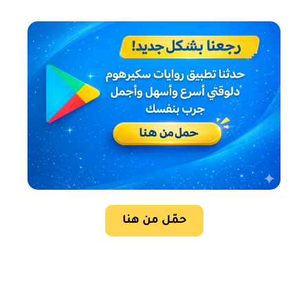
حمّل من هنا