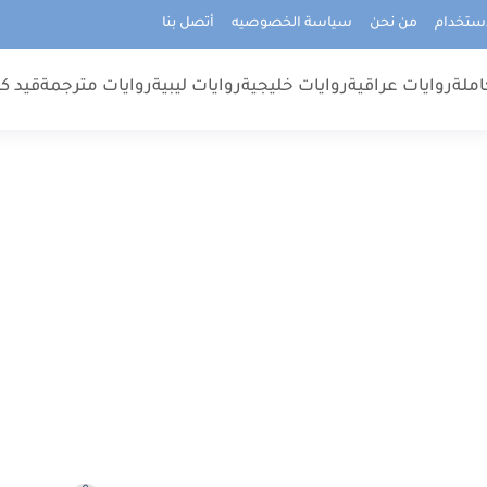
استخدام
من نحن
سياسة الخصوصيه
أتصل بنا
املة
روايات عراقية
روايات خليجية
روايات ليبية
روايات مترجمة
قيد كت