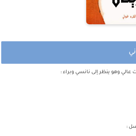
ني
الي وهو ينظر إلى نانسي وبراء :
ل :