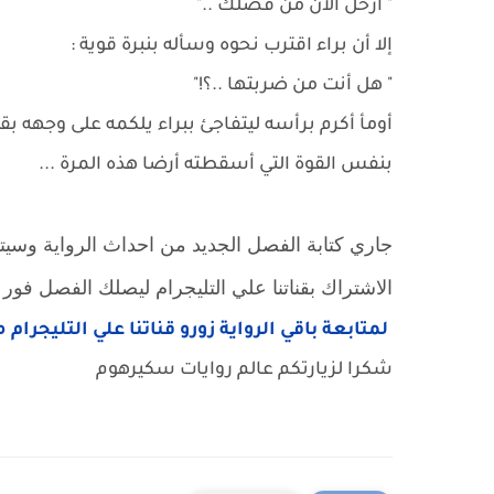
" ارحل الأن من فضلك .."
إلا أن براء اقترب نحوه وسأله بنبرة قوية :
" هل أنت من ضربتها ..؟!"
أومأ أكرم برأسه ليتفاجئ ببراء يلكمه على وجهه بق
بنفس القوة التي أسقطته أرضا هذه المرة ...
جاري كتابة الفصل الجديد من احداث الرواية وسيتم ن
الاشتراك بقناتنا علي التليجرام ليصلك الفصل فور ا
لمتابعة باقي الرواية زورو قناتنا علي التليجرام 
شكرا لزيارتكم عالم روايات سكيرهوم