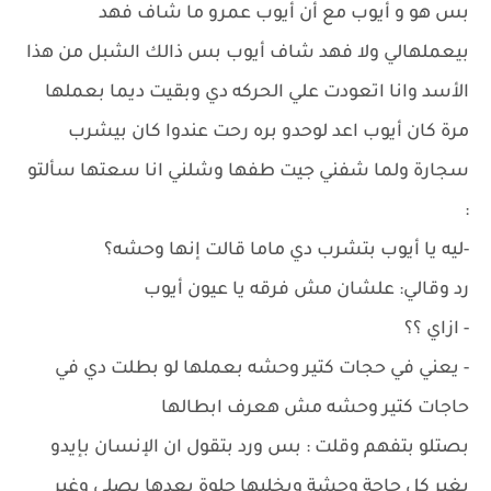
بس هو و أيوب مع أن أيوب عمرو ما شاف فهد
بيعملهالي ولا فهد شاف أيوب بس ذالك الشبل من هذا
الأسد وانا اتعودت علي الحركه دي وبقيت ديما بعملها
مرة كان أيوب اعد لوحدو بره رحت عندوا كان بيشرب
سجارة ولما شفني جيت طفها وشلني انا سعتها سألتو
:
-ليه يا أيوب بتشرب دي ماما قالت إنها وحشه؟
رد وقالي: علشان مش فرقه يا عيون أيوب
- ازاي ؟؟
- يعني في حجات كتير وحشه بعملها لو بطلت دي في
حاجات كتير وحشه مش هعرف ابطالها
بصتلو بتفهم وقلت : بس ورد بتقول ان الإنسان بإيدو
يغير كل حاجة وحشة ويخليها حلوة بعدها بصلي وغير