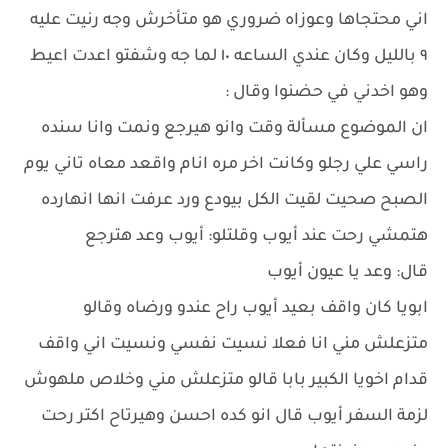
اني محتجاها وعوزاه ضروري هو متأخرش وجه رنيت عليه
٩ بالليل وكان عندي الساعه ١٠ لما جه وشفتو اعدت اعيط
وهو اخدني في حضنوا وقال :
ان الموضوع مسألة وقت وانو هيرجع ونمت وانا سنده
راسي علي رجلو وكانت اخر مره انام واقعد معاه تاني يوم
الصبح صحيت لقيت الكل بيودع ورد عرفت انها انهارده
هتمشي رحت عند أيوب وقلتلو: أيوب وعد هترجع
قال: وعد يا عيون أيوب
ابويا كان واقف بعيد أيوب راح عندو ورضاه وقالو
متزعلش مني انا فعلا نسيت نفسي ونسيت اني واقف
قدام اخويا الكبير بابا قالو متزعلش مني وخلاص ملهوش
لزمة السفر أيوب قال انو كده احسن وهيرتاح اكتر رحت