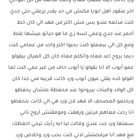
ورد كانت ديما بتلعب معايا وكنت مدلعه من كل النواحي
اخر عنقود اهل ابويا مكنش في حد يقدر يزعلني حتي جدي
كنت مدلعه عندو بس مش اكتر من فهد الي كان خط
أحمر عند جدي وعمي لسه زي ما هو حياتو عيشها غلط
ومع كل الي بيعملو كنت بحبوا اكتر واحد من عمامي كنت
ديما بروح اعد معاه واتكلم معاه كان كل العيال بيقولو
عمو أيوب الا انا بقولو يا أيوب حاف من غير عمي كنت لما
اقولو كده يقلي عيون أيوب ورد كانت قريبه مني جدا كان
كل الولاد والبنات بيروحوا عند محفظة علشان يحفظو
ويختمو المصحف الا فهد لان ورد هي الي كانت بتحفظو
انا رحت معاهم مرتين وزهقت وموفقتش اروح تاني
سعتها ورد جت عندي وقالت ليا ايه رأيك تيجي احفظك
مع فهد انا مرفضتش لاني كنت بحب ورد وخلاص ورد