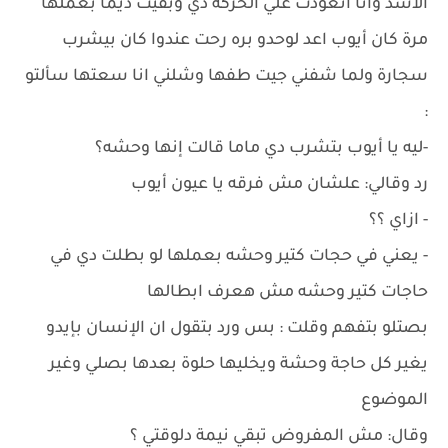
الأسد وانا اتعودت علي الحركه دي وبقيت ديما بعملها
مرة كان أيوب اعد لوحدو بره رحت عندوا كان بيشرب
سجارة ولما شفني جيت طفها وشلني انا سعتها سألتو
:
-ليه يا أيوب بتشرب دي ماما قالت إنها وحشه؟
رد وقالي: علشان مش فرقه يا عيون أيوب
- ازاي ؟؟
- يعني في حجات كتير وحشه بعملها لو بطلت دي في
حاجات كتير وحشه مش هعرف ابطالها
بصتلو بتفهم وقلت : بس ورد بتقول ان الإنسان بإيدو
يغير كل حاجة وحشة ويخليها حلوة بعدها بصلي وغير
الموضوع
وقال: مش المفروض تبقي نيمة دلوقتي ؟