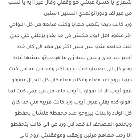
شعري يا كسرة عيشي هو وقفني وقال عيزا ايه يا نسب
من غير لف ودورانوتعدي السنين ٦سنين
ورد كانت ديما بتلعب معايا وكنت مدلعه من كل النواحي
اخر عنقود اهل ابويا مكنش في حد يقدر يزعلني حتي جدي
كنت مدلعه عندو بس مش اكتر من فهد الي كان خط
أحمر عند جدي وعمي لسه زي ما هو حياتو عيشها غلط
ومع كل الي بيعملو كنت بحبوا اكتر واحد من عمامي كنت
ديما بروح اعد معاه واتكلم معاه كان كل العيال بيقولو
عمو أيوب الا انا بقولو يا أيوب حاف من غير عمي كنت لما
اقولو كده يقلي عيون أيوب ورد كانت قريبه مني جدا كان
كل الولاد والبنات بيروحوا عند محفظة علشان يحفظو
ويختمو المصحف الا فهد لان ورد هي الي كانت بتحفظو
انا رحت معاهم مرتين وزهقت وموفقتش اروح تاني