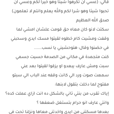
قالي: (عسي ان تكرهوا شيئا وهو خيرا لكم وعسي ان
تحبوا شيئا وهو شرا لكم والله يعلم وانتم لا تعلمون)
صدق الله العظيم
سكتت لانو كان معاه حق قومت علشان امشي لما
وقفت ومشيت كام خطوه لقيتوا مسك ايدي وسحبني
في حضنوا وقال: هتوحشيني يا نسب......
كنت متجمدة في مكاني من الصدمة حسيت جسمي
سبت ومش عارف يبعدو او يزقوا لقيتوا بعد عني
سمعت صوت ورد الي كانت وقفه عند الباب الي سبتو
مفتوح لما دخلت بتقول لابنها:
إياك تقرب من بنتي تاني بالشكل ده انت ازاي عملت كده؟
وانتي عارف انو حرام بتستغل ضعفها ؟
بعدها مسكتني من ايدي واخدتني معاها ونزلنا تحت في