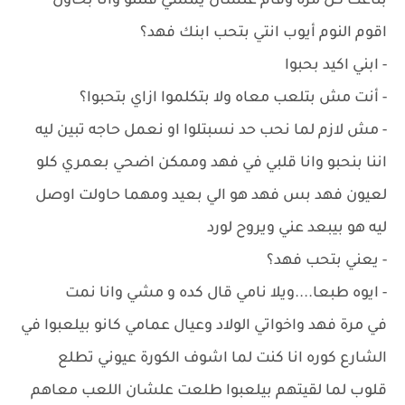
بتاعت كل مرة وقام علشان يمشي قلتلو وانا بحاول
اقوم النوم أيوب انتي بتحب ابنك فهد؟
- ابني اكيد بحبوا
- أنت مش بتلعب معاه ولا بتكلموا ازاي بتحبوا؟
- مش لازم لما نحب حد نسبتلوا او نعمل حاجه تبين ليه
اننا بنحبو وانا قلبي في فهد وممكن اضحي بعمري كلو
لعيون فهد بس فهد هو الي بعيد ومهما حاولت اوصل
ليه هو بيبعد عني ويروح لورد
- يعني بتحب فهد؟
- ايوه طبعا....ويلا نامي قال كده و مشي وانا نمت
في مرة فهد واخواتي الولاد وعيال عمامي كانو بيلعبوا في
الشارع كوره انا كنت لما اشوف الكورة عيوني تطلع
قلوب لما لقيتهم بيلعبوا طلعت علشان اللعب معاهم