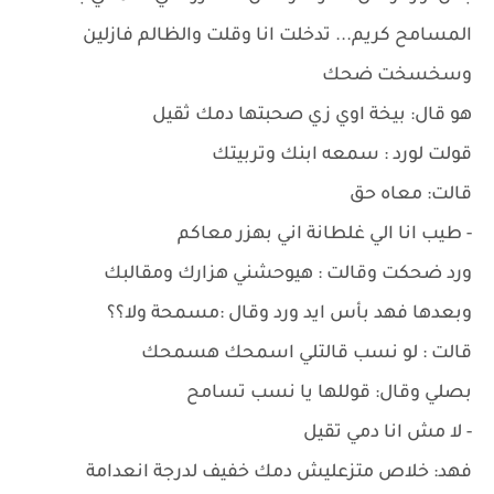
المسامح كريم... تدخلت انا وقلت والظالم فازلين
وسخسخت ضحك
هو قال: بيخة اوي زي صحبتها دمك ثقيل
قولت لورد : سمعه ابنك وتربيتك
قالت: معاه حق
- طيب انا الي غلطانة اني بهزر معاكم
ورد ضحكت وقالت : هيوحشني هزارك ومقالبك
وبعدها فهد بأس ايد ورد وقال :مسمحة ولا؟؟
قالت : لو نسب قالتلي اسمحك هسمحك
بصلي وقال: قوللها يا نسب تسامح
- لا مش انا دمي تقيل
فهد: خلاص متزعليش دمك خفيف لدرجة انعدامة