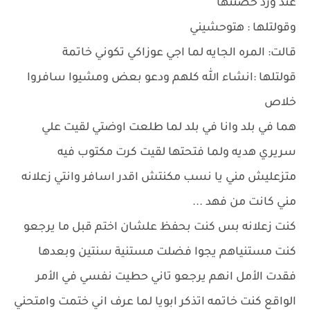
عند ورد حضنتها
وقولتلها : هتوحشيني
قالت: المره الجايه لما اجي عوزاكي تكوني خاتمة
قولتلها :انشاء الله كلهم ودعو بعض ومشيوا سافروا
خلاص
هما في بلد وانا في بلد لما طلعت اوضتي لقيت علي
سريري هديه ولما فتحتها لقيت كرت مكتوب فيه
متزعليش مني يا نسب مكنتش اقدر اسافر وانتي زعلانه
مني كانت من فهد ...
كنت زعلانه بس كنت بحفظ علشان اختم قبل ما يرجعو
كنت مستنياهم يجوا فضلت مستنية سنتين وبعدها
فقدت الأمل انهم يرجعو تاني حطيت نفسي في الأمر
الواقع كنت خاتمه اتذكر ابويا لما عرف اني ختمت وامتحني