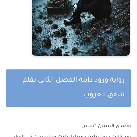
رواية ورود ذابلة الفصل الثاني بقلم
شفق الغروب
وتعدي السنين ٦سنين