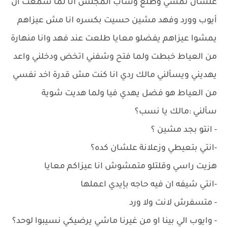
علشان نمشي وطلع وساب المجلس انا لما سمعت ان
أيوب وورد وفهد مشين حسيت بكسره انا مش عيزاهم
يمشوا عيزاهم يفضلو معايا طلعت عند فهد وانا منهارة
من العياط خبطت ولما فتح وشفني اتخض ودخلني واعد
يهديني ويسألني مالك ردي انا كنت مش قدرة اخد نفسي
من العياط هو فضل يهدي فيا ولما هديت شوية
سألني :مالك يا نسب؟
- انتو بجد مشين ؟
-انتي بتعيطي وزعلانة علشان كده؟
هزيت راسي وقلتلو متمشوش انا عيزاكم معايا
-انتي شيفه ان فيه حاجه بإيدي اعملها
- متسفرش لانت ولا ورد
- وايوب الي بينا او من غيرنا ماشي يرضيكي نسيبوا لوحد؟