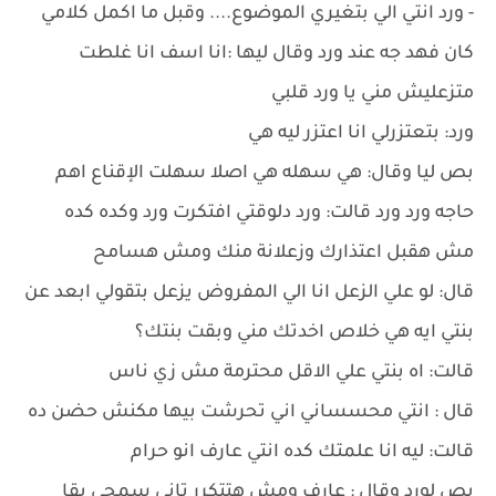
- ورد انتي الي بتغيري الموضوع.... وقبل ما اكمل كلامي
كان فهد جه عند ورد وقال ليها :انا اسف انا غلطت
متزعليش مني يا ورد قلبي
ورد: بتعتزرلي انا اعتزر ليه هي
بص ليا وقال: هي سهله هي اصلا سهلت الإقناع اهم
حاجه ورد ورد قالت: ورد دلوقتي افتكرت ورد وكده كده
مش هقبل اعتذارك وزعلانة منك ومش هسامح
قال: لو علي الزعل انا الي المفروض يزعل بتقولي ابعد عن
بنتي ايه هي خلاص اخدتك مني وبقت بنتك؟
قالت: اه بنتي علي الاقل محترمة مش زي ناس
قال : انتي محسساني اني تحرشت بيها مكنش حضن ده
قالت: ليه انا علمتك كده انتي عارف انو حرام
بص لورد وقال : عارف ومش هتتكرر تاني سمحي بقا