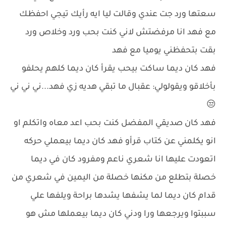
سعتها ورد جت عندي وقالت ليا ايه رأيك تيجي احفظك
مع فهد انا مرفضتش لاني كنت بحب ورد وخلاص ورد
بقت بتحفظني يوميا مع فهد
فهد كان ديما ساكت بيحب يقرأ كان ديما كلهم يحلفو
بأخلاقو ويقولولي: عقبال ما تبقي هديه زي فهد...ني ني ني
😒
فهد كان صديقي المفضل كنت بحب اعد معاه واتكلم او
انو يكلمني عن كتاب قرأو فهد كان ديما بيعملي حركه
اتعودت عليها انا شعري ناعم ومفرود كان في ديما
خصلة بتطلع من مكنها خصلة من اليمين في شعري من
قدام كان ديما لما يشفها يشدها براحة ويلفها علي
سببتوا ويرجعها ورا ودني كان ديما بيعملها مش هو