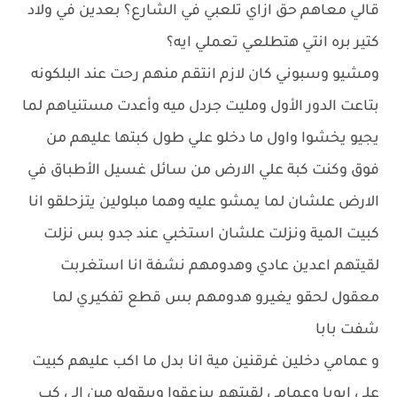
قالي معاهم حق ازاي تلعبي في الشارع؟ بعدين في ولاد
كتير بره انتي هتطلعي تعملي ايه؟
ومشيو وسبوني كان لازم انتقم منهم رحت عند البلكونه
بتاعت الدور الأول ومليت جردل ميه وأعدت مستنياهم لما
يجيو يخشوا واول ما دخلو علي طول كبتها عليهم من
فوق وكنت كبة علي الارض من سائل غسيل الأطباق في
الارض علشان لما يمشو عليه وهما مبلولين يتزحلقو انا
كبيت المية ونزلت علشان استخبي عند جدو بس نزلت
لقيتهم اعدين عادي وهدومهم نشفة انا استغربت
معقول لحقو يغيرو هدومهم بس قطع تفكيري لما
شفت بابا
و عمامي دخلين غرقنين مية انا بدل ما اكب عليهم كبيت
علي ابويا وعمامي لقيتهم بيزعقوا وبيقولو مين الي كب