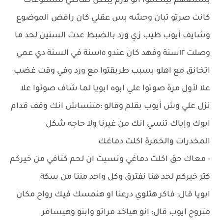
بسمعهم بيتكلموا انو لازم يبطل تعاطي للممنوعات
كانت صرتو تبان وحشه بس عقلي كان رافض الموضوع
وشايف أيوب طيب زي ورد بالضبط عدت السنين لحد ما
وصلت ١٢سنة وفهد كان عندو ١٥سنة في السنة دي عمي
اتخانق مع اهلو بسبب طريقتوا مع ورد وفي وقت غضب
علا لأول مرة صوتوا علي ابوه ابويا لما شاف صوتوا علا
نزل علي وش أيوب بقلم وقالو :متنساش انك وقف قدام
ابوك وإياك تنسي انك من غيرنا ولا حاجه شكل
المخدرات والخمرة اكلت دماغك
- معاك حق اكلت دماغي ونسيت ان لحم كتافي من خيركم
كتر خيركم لحد هنا نفترق وكل واحد مننا من سكة
ابويا قال: فاكر هتلوي درعنا او هنمسك فيك رواح مكان
متروح ايوب قال: انو هياخد مراتو وابنو وهيسافر