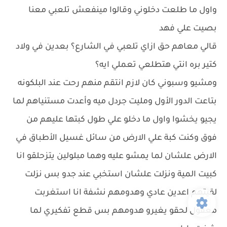
واول ما طلعت دخلوني وقالوا مينفعش تلعبي معنا
بصيت علي فهد
قالي معاهم حق ازاي تلعبي في الشارع؟ بعدين في ولاد
كتير بره انتي هتطلعي تعملي ايه؟
ومشيو وسبوني كان لازم انتقم منهم رحت عند البلكونه
بتاعت الدور الأول ومليت جردل ميه وأعدت مستنياهم لما
يجيو يخشوا واول ما دخلو علي طول كبتها عليهم من
فوق وكنت كبة علي الارض من سائل غسيل الأطباق في
الارض علشان لما يمشو عليه وهما مبلولين يتزحلقو انا
كبيت المية ونزلت علشان استخبي عند جدو بس نزلت
لقيتهم اعدين عادي وهدومهم نشفة انا استغربت
معقول لحقو يغيرو هدومهم بس قطع تفكيري لما