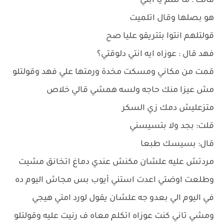
قالت : ما تتلم يا ابني
هو بصلها وقال اتلميت
قولتلهم انتوا بتتريقو عليا صح
فهد قال : عوزاه ايه انتي دلوقتي؟
قمت من مكاني ومسكت مخدة ورمتها علي فهد وقولتلو
مش عيزا منك حاجه ولسه همشي قالي خلاص
متزعليش دمك زي السكر
قلت: بجد ولا بتسيسني
قال: بسيسك طبعا
مردتش عليه علشان مكنش عندي دماغ اتخانق مشيت
وطلعت اوضتي اعدت استني أيوب بس مجاش اليوم ده
في اليوم الي بعدو جه علشان يقول لورد امتي هيجي
ومشي تاني كنت عوزاه اتكلم معاه ف رنيت عليه وقولتلو