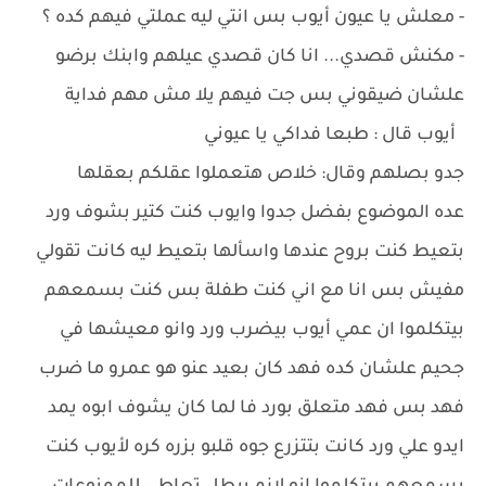
- معلش يا عيون أيوب بس انتي ليه عملتي فيهم كده ؟
- مكنش قصدي... انا كان قصدي عيلهم وابنك برضو
علشان ضيقوني بس جت فيهم يلا مش مهم فداية
أيوب قال : طبعا فداكي يا عيوني
جدو بصلهم وقال: خلاص هتعملوا عقلكم بعقلها
عده الموضوع بفضل جدوا وايوب كنت كتير بشوف ورد
بتعيط كنت بروح عندها واسألها بتعيط ليه كانت تقولي
مفيش بس انا مع اني كنت طفلة بس كنت بسمعهم
بيتكلموا ان عمي أيوب بيضرب ورد وانو معيشها في
جحيم علشان كده فهد كان بعيد عنو هو عمرو ما ضرب
فهد بس فهد متعلق بورد فا لما كان يشوف ابوه يمد
ايدو علي ورد كانت بتتزرع جوه قلبو بزره كره لأيوب كنت