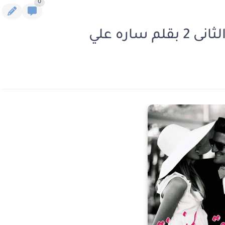
0
ساره علي