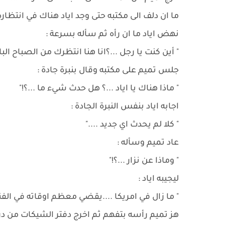
ما ان دلف الى مكتبه حتى وجد اياد هناك في انتظاره 
نهض اياد ما ان رأه ثم سأله بسرعة :
" أين كنت يا رجل ...؟انا هنا انتظرك من الصباح الباك
جلس تميم على مكتبه وقال بنبرة جادة :
" ماذا هناك يا اياد ...؟ هل حدث شيء ما ...؟!"
اجابه اياد بنفس النبرة الجادة :
" كلا لم يحدث اي جديد ...."
عاد تميم وسأله :
" وماذا عن نزار ...؟!"
ليجيبه اياد :
" ما زال في امريكا ....يقضي معظم اوقاته في الفندق .
هز تميم رأسه بتفهم ثم اخرج دفتر الشيكات من در