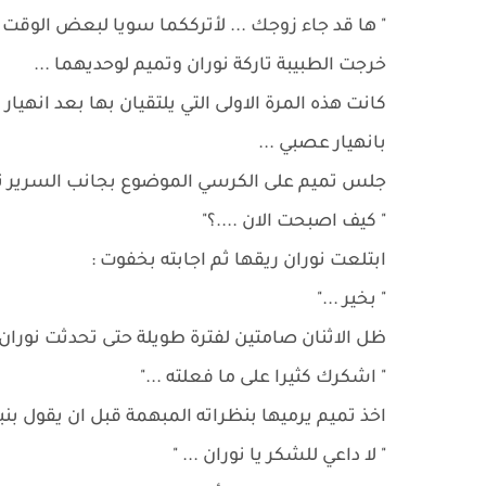
" ها قد جاء زوجك ... لأترككما سويا لبعض الوقت ..
خرجت الطبيبة تاركة نوران وتميم لوحديهما ...
كانت هذه المرة الاولى التي يلتقيان بها بعد انهيار
بانهيار عصبي ...
جلس تميم على الكرسي الموضوع بجانب السرير ثم 
" كيف اصبحت الان ....؟"
ابتلعت نوران ريقها ثم اجابته بخفوت :
" بخير ..."
ظل الاثنان صامتين لفترة طويلة حتى تحدثت نوران ف
" اشكرك كثيرا على ما فعلته ..."
اخذ تميم يرميها بنظراته المبهمة قبل ان يقول بنبر
" لا داعي للشكر يا نوران ... "