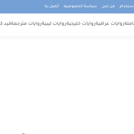
استخدام
من نحن
سياسة الخصوصيه
أتصل بنا
املة
روايات عراقية
روايات خليجية
روايات ليبية
روايات مترجمة
قيد كت