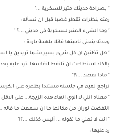
" بصراحة حديثك مثير للسخرية ..."
رمته بنظرات تقطر غضبا قبل ان تسأله :
" وما الشيء المثير للسخرية في حديثي ...؟!"
وجدته ينحني ناحيتها قائلا بلهجة باردة :
" هل تظنين ان كل شيء يسير مثلما تريدين يا انستي
بالكاد استطاعت ان تلتقط انفاسها لترد عليه بع
" ماذا تقصد ...؟!"
تراجع تميم في جلسته مستندا بظهره على الكرسي ث
" معناه انني لا انوي انهاء هذه الزيجة... على الاقل ال
انتفضت نوران من مكانها ما ان سمعت ما قاله ..
" انت لا تعني ما تقوله ... أليس كذلك ...؟!"
رد عليها :