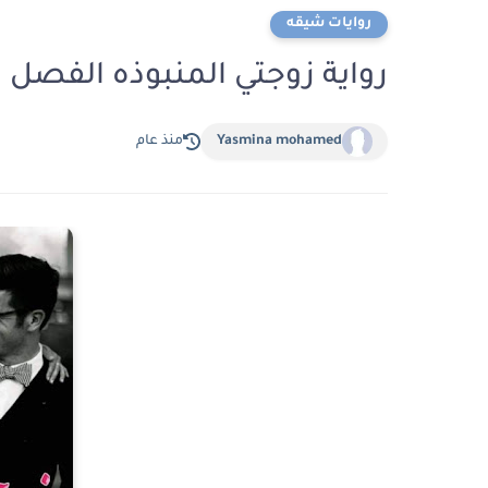
روايات شيقه
رواية زوجتي المنبوذه الفصل الثانى 2 بقلم 
Yasmina mohamed
منذ عام