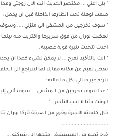
" بلى اعني ... مختصر الحديث انت الان زوجتي ومكان
صمت لوهلة تحت انظارها الذاهلة قبل ان يكمل :
" سوف تخرجين من المشفى الى منزلي .... وسوف ت
نهضت نوران من فوق سريرها واقتربت منه بينما ظ
اخذت تتحدث بنبرة قوية عصبية :
" انت بالتأكيد تمزح ... لا يمكن لشيء كهذا ان يحدث ...
نهض تميم من مكانه مقابلا لها لتتراجع الى الخلف ل
باردة غير مبالي بكل ما قالته :
" غدا سوف تخرجين من المشفى ... سوف أاتي إليك
الوقت فأنا لا احب التأخير..."
قال كلماته الاخيرة وخرج من الغرفة تاركا نوران تت
...............................
خرج تميم من المستشفى متجها الى شركته ...