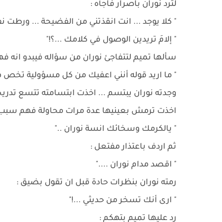
لترد نوران باصرار فاجأه :
" كلا يوجد ... انت انقذتني من الفضيحة ... ورطت ن
" إلامَ تريدين الوصول في كلامك ...؟!"
سألها تميم لتتفاجئ نوران من سؤاله فيبدو انه فه
" ما اريد قوله أنني اعفيك من كل مسؤولية تخص هذه
وجدته نوران يبتسم ... اخذت ابتسامته تتسع تدري
اخذت ترمش بعينيها عدة مرات محاولة فهم سبب ضح
" يالكرمك وسخائك انسة نوران .."
ثم اردف باعتذار مفتعل :
" اقصد مدام نوران ...."
رمته نوران بنظرات حادة قبل ان تقول بضيق :
" ارى أنك تسخر من حديثي ...!"
رد عليها تميم بتهكم :