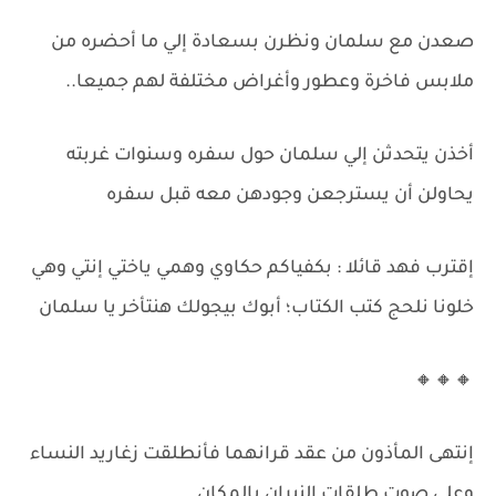
صعدن مع سلمان ونظرن بسعادة إلي ما أحضره من
ملابس فاخرة وعطور وأغراض مختلفة لهم جميعا..
أخذن يتحدثن إلي سلمان حول سفره وسنوات غربته
يحاولن أن يسترجعن وجودهن معه قبل سفره
إقترب فهد قائلا : بكفياكم حكاوي وهمي ياختي إنتي وهي
خلونا نلحج كتب الكتاب؛ أبوك بيجولك هنتأخر يا سلمان
🔸🔸🔸
إنتهى المأذون من عقد قرانهما فأنطلقت زغاريد النساء
وعلي صوت طلقات النيران بالمكان .