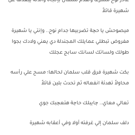
غادر نوح مسرعاً وتقدم سلمان بإتجاه والدته يبعدها عن
شهيرة قائلاً
ميصوحش يا حچة تضربيها جدام نوح.. وإنتي يا شهيرة
مفروض تبطلي عمايلك المجندلة دي يعني ولادك بجوا
طولك ولساتك لسانك سابج عجلك
بكت شهيرة فرق قلب سلمان لحالها؛ مسح علي رأسه
محاولاً تهدئة انفعاله ثم تحدث بلين قائلاً
تعالي معاي.. چايبلك حاچة هتعچبك جوي
دلف سلمان إلي غرفته أولا وفي أعقابه شهيرة