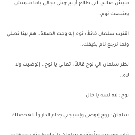
مليش صالح..آني طالع أريح چتتي بجالي ياما منمتش
وشبعت نوم..
اقترب سلمان قائلاً : نوم إيه وجت الصلاة.. هم بينا نصلي
ولما نرچع نام بكيفك..
نظر سلمان الي نوح قائلاً : تعالي يا نوح.. إتوضيت ولا
لاه..
نوح : لاه لسه يا خال
سلمان : روح إتوضى وإسبجني جدام الدار وأنا هحصلك