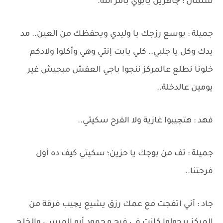
سلمان : چاهزين يابوي بأمر الله.
جميلة : يوسع رزجك يا وليدي ويحفظك من العين.. مد
يدك وكل يا جلبي.. كلي يابت إنتي وهي وأكلوا ولادكم
خلونا نطلع عالمركز ننجوا باجي العفش مبجيش غير
يومين عالدخلة..
فهد : هتچيبوا غازية ولا الفرح سكيتي..
جميلة : تف من بوجك يا حزين؛ سكيتي كيف ده أول
فرحتنا..
جاد : آني اتفجت مع عمك رزق يشيع يچيب فرقة من
المركز بيجولوا كانت في فرح محمود أبو المرسي والخلج