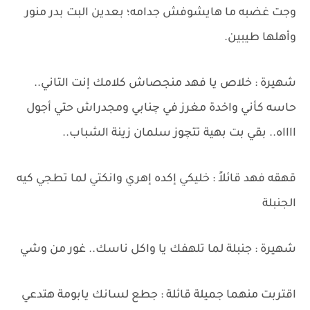
وجت غضبه ما هايشوفش جدامه؛ بعدين البت بدر منور
وأهلها طيبين.
شهيرة : خلاص يا فهد منجصاش كلامك إنت التاني..
حاسه كأني واخدة مغرز في چنابي ومجدراش حتي أجول
ااااه.. بقي بت بهية تتچوز سلمان زينة الشباب..
قهقه فهد قائلاً : خليكي إكده إهري وانكتي لما تطجي كيه
الجنبلة
شهيرة : جنبلة لما تلهفك يا واكل ناسك.. غور من وشي
اقتربت منهما جميلة قائلة : جطع لسانك يابومة هتدعي