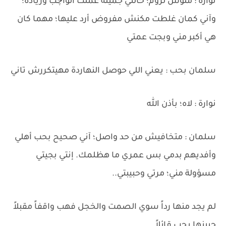
نوارة : ملوش لزوم؛ خالتي جميلة عملت الواچب وزيادة؛
وآني كمان غلطت مكنش مفروض أرد عليها؛ مهما كان
هي أكبر مني وبجت عمتي
سلمان بحب : يعني اللي حوصل النهاردة مهيتكررش تاني
نوارة : لاه؛ بأذن الله
سلمان : متخافيش من حد واصل؛ آني صحيح بحب أهلي
وأفديهم بدمي بس عمري ما هظلمك. إنتي بجيتي
مسؤولة مني؛ مرتي وحبيبتي..
لم يجد منها رداً سوي الصمت والخجل فهب واقفاً مقبلاً
جبينها بحب قائلاً