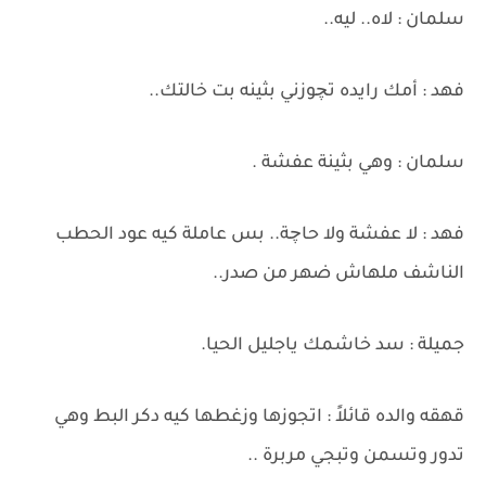
سلمان : لاه.. ليه..
فهد : أمك رايده تچوزني بثينه بت خالتك..
سلمان : وهي بثينة عفشة .
فهد : لا عفشة ولا حاچة.. بس عاملة كيه عود الحطب
الناشف ملهاش ضهر من صدر..
جميلة : سد خاشمك ياجليل الحيا.
قهقه والده قائلاً : اتجوزها وزغطها كيه دكر البط وهي
تدور وتسمن وتبجي مربرة ..