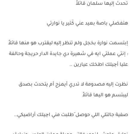
تحدث إليها سلمان قائلاً
هتفضلي باصة بعيد عني كَتير يا نوارتي
إبتسمت نوارة بخجل ولم تنظر إليه ليقترب هو منها قائلاً
: إنتي عملتي ايه في شهيرة دي جايدة الدار حريجة وحالفة
عليا أچيلك اطخك عيارين ..
نظرت إليه مصدومة لا تدري أيمزح أم يتحدث بصدق
ليبتسم هو اليها قائلاً
صفية جالتلي اللي حوصل َطلبت مني اچيلك أراضيكي..