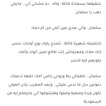
شقيقها بسعادة قائلة : وااه.. ده عشاني أني.. چايبلي
دهب يا سلمان
سلمان : وآني عندي مين أغلي من أم حماد
إحتضنته شهيرة قائلة : تصدج ياواد بوي أوجات بحس
إنك ملاك ومعرفاش إنت طالع لمين أبوك وأمك
جلوبهم كيه الحجر
سلمان : بكفياكي رط وروحي راضي أمك خليها تدعيلك
دعوتين بدل ما تدعي عليكي.. وبعد المغرب بإذن المولي
تكون وردة وصفية وصلوا وهتشوفوا آني چايبلكم إيه من
السعودية