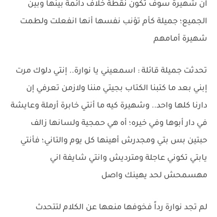
ان شهيرة سوف تكون نقطة خلاف دائمة بينها وبين
الجميع؛ جميلة كأم تؤنب نفسها أنها انفعلت ولطمت
شهيرة أمامهم
تحدثت جميلة قائلة : اسمعيني يا نوارة.. إنتي دلوك مرت
إبني بعد ما كتبنا الكتاب بجيتي مننا ولازمن تعرفي إن
دارنا كلها واحد.. وشهيرة كيه ما أنتي خابرة أرملة وعايشة
في دار أبوها وفي خيره؛ أه هي حمجية ولسانها زالف
حبتين بس بتي ومجدرش أهينها كل يوم والتاني؛ فأنتي
يابتي تكوني عاجلة ومترديش وانتي شايفة اني
مهسمحش لحد يهينك واصل
لم تجد نوارة رداً فخوفها منعها عن الكلام لتتحدث