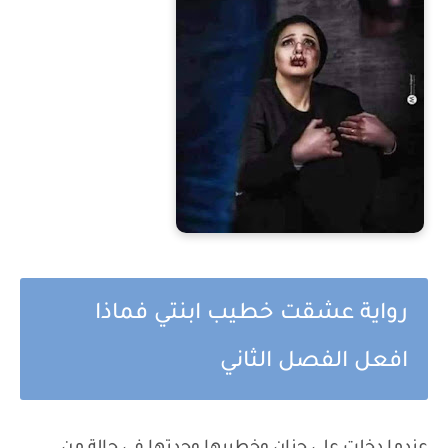
رواية عشقت خطيب ابنتي فماذا
افعل الفصل الثاني