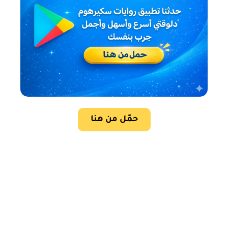
حمّل من هنا