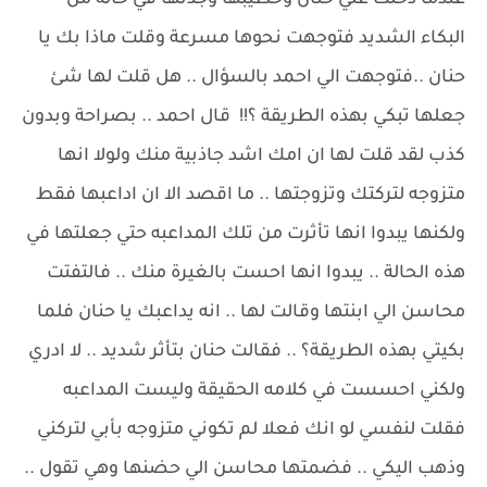
عندما دخلت علي حنان وخطيبها وجدتها في حالة من
البكاء الشديد فتوجهت نحوها مسرعة وقلت ماذا بك يا
حنان ..فتوجهت الي احمد بالسؤال .. هل قلت لها شئ
جعلها تبكي بهذه الطريقة ؟!! قال احمد .. بصراحة وبدون
كذب لقد قلت لها ان امك اشد جاذبية منك ولولا انها
متزوجه لتركتك وتزوجتها .. ما اقصد الا ان اداعبها فقط
ولكنها يبدوا انها تأثرت من تلك المداعبه حتي جعلتها في
هذه الحالة .. يبدوا انها احست بالغيرة منك .. فالتفتت
محاسن الي ابنتها وقالت لها .. انه يداعبك يا حنان فلما
بكيتي بهذه الطريقة؟ .. فقالت حنان بتأثر شديد .. لا ادري
ولكني احسست في كلامه الحقيقة وليست المداعبه
فقلت لنفسي لو انك فعلا لم تكوني متزوجه بأبي لتركني
وذهب اليكي .. فضمتها محاسن الي حضنها وهي تقول ..