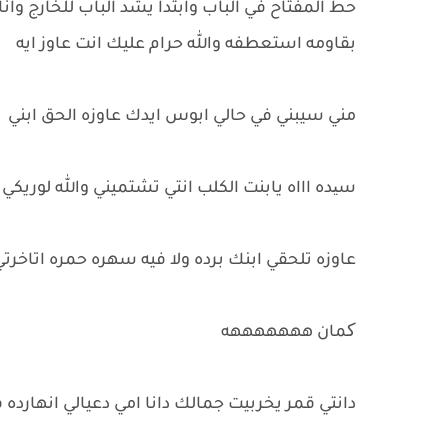
حط المفتاح في الباب وابتدا يشد الباب للخارج وا
بقاومه استعطفه والله حرام عليك انت عاوز ايه
مني سيبني في حالي ابوس ايدك عاوزه الحق ابني
سیده اااه يابنت الكلب انتي تشتميني والله لوريك
عاوزه تلحقي ابنك برده ولا فيه سهره حمره اتاخرت
کمان هههههههه
دانتي قمر يخربيت جمالك دانا امي دعيالي انهارده 