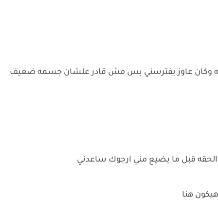
يانه وكان عاوز يفترسني بس مش قادر علشان جسمه ضعيف
ه الحقه قبل ما يضيع مني ارجوك ساعدني
هيكون هنا