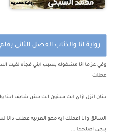
رواية انا والذئاب الفصل الثانى بق
وفي عز ما انا مشغوله بسبب ابني فجأه لقيت السوا
عطلت
حنان انزل ازاي انت مجنون انت مش شايف احنا وا
السائق وانا اعملك ايه مهو العربيه عطلت دانا ل
بیجی اصلحها ...