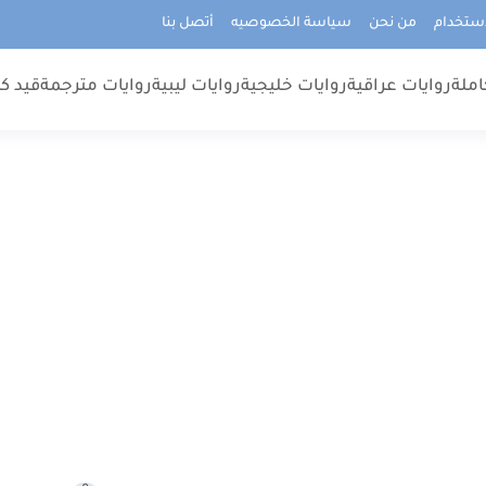
استخدام
من نحن
سياسة الخصوصيه
أتصل بنا
املة
روايات عراقية
روايات خليجية
روايات ليبية
روايات مترجمة
قيد كت