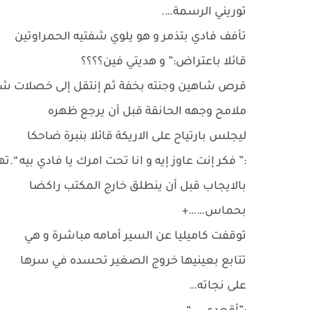
توريني الرسمة….
تأفف فادي بتذمر و هو يلوي شفتيه الحمراوتين
قائلا باعتراض:” و هديتي فين؟؟؟؟
قرص شاهين وجنته بخفة ثم إنتقل إلى خصلات شعر
ملامح وجهه الحانقة قبل أن يرجع ظهره
ليجلس بارتياح على الاريكة قائلا بنبرة ضاحكا
:” فكر إنت عاوز إيه و انا تحت امرك يا فادي بيه “.
بالايجاب قبل أن ينطلق خارج المكتب راكضا
بحماس……+
توقفت كاميليا عن السير أمامه مباشرة و هي
تتابع بعينيها خروج الصغير تحسده في سرها
على نجاته…