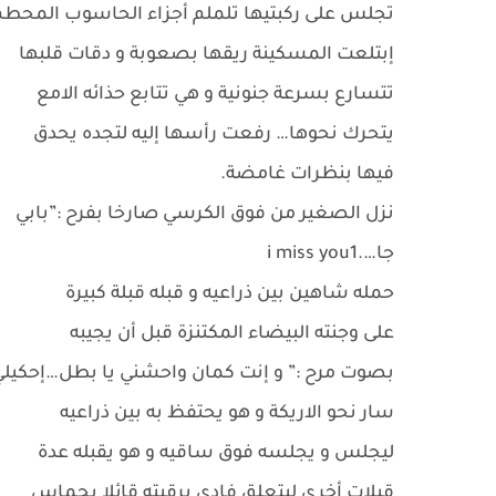
تجلس على ركبتيها تلملم أجزاء الحاسوب المحطم
إبتلعت المسكينة ريقها بصعوبة و دقات قلبها
تتسارع بسرعة جنونية و هي تتابع حذائه الامع
يتحرك نحوها… رفعت رأسها إليه لتجده يحدق
فيها بنظرات غامضة.
نزل الصغير من فوق الكرسي صارخا بفرح :”بابي
جا….i miss you1
حمله شاهين بين ذراعيه و قبله قبلة كبيرة
على وجنته البيضاء المكتنزة قبل أن يجيبه
بصوت مرح :” و إنت كمان واحشني يا بطل…إحكيلي 
سار نحو الاريكة و هو يحتفظ به بين ذراعيه
ليجلس و يجلسه فوق ساقيه و هو يقبله عدة
قبلات أخرى ليتعلق فادي برقبته قائلا بحماس