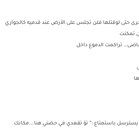
خرى حتى لوقتلها فلن تجلس على الأرض عند قدميه كالجواري
ن تمكنت
اضى… تراكمت الدموع داخل
ها
يسترسل باستمتاع :” تؤ تقعدي في حضني هنا….مكانك