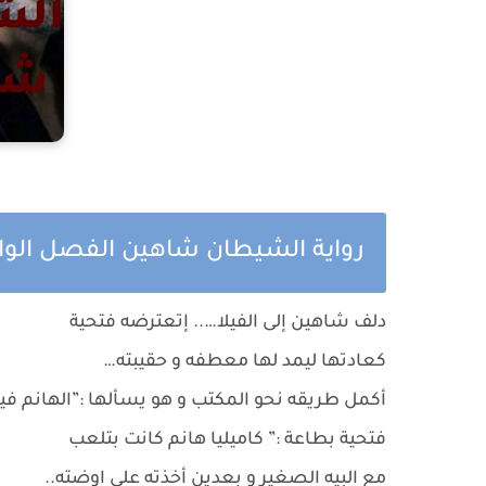
رواية الشيطان شاهين الفصل الواحد
دلف شاهين إلى الفيلا….. إتعترضه فتحية
كعادتها ليمد لها معطفه و حقيبته…
أكمل طريقه نحو المكتب و هو يسألها :”الهانم في
فتحية بطاعة :” كاميليا هانم كانت بتلعب
مع البيه الصغير و بعدين أخذته على اوضته..