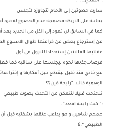
:”أقعدي…. “.
سارت خطوتين إلى الأمام تتجاوزه لتجلس
بجانبه على الاريكة مصممة عدم الخضوع له مرة أ
كما في السابق لن تعود إلى الذل من الجديد بعد أ
من إسترجاع بعض من كرامتها طوال الاسبوع الم
مقلتيها الفاتنتين إستعدادا للنزول في أول
فرصة…جذبها نحوه ليجلسها على ساقيه كما فعل
مع فادي منذ قليل ليقطع حبل أفكارها و إفتراصات
الوهمية قائلا :”رايحة فين؟؟
تنحنحت قليلا لتتمكن من التحدث بصوت طبيعي
:” كنت رايحة اقعد “.
همهم شاهين و هو يداعب عنقها بشفتيه قبل أن 
الطبيعي “.6