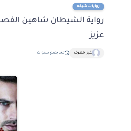
روايات شيقه
عزيز
غير معرف
منذ بضع سنوات