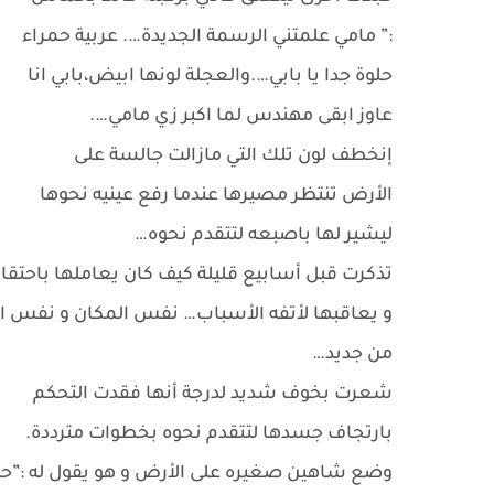
:” مامي علمتني الرسمة الجديدة…. عربية حمراء
حلوة جدا يا بابي….والعجلة لونها ابيض،بابي انا
عاوز ابقى مهندس لما اكبر زي مامي….
إنخطف لون تلك التي مازالت جالسة على
الأرض تنتظر مصيرها عندما رفع عينيه نحوها
ليشير لها باصبعه لتتقدم نحوه…
تذكرت قبل أسابيع قليلة كيف كان يعاملها باحتقار
و يعاقبها لأتفه الأسباب… نفس المكان و نفس ا
من جديد…
شعرت بخوف شديد لدرجة أنها فقدت التحكم
بارتجاف جسدها لتتقدم نحوه بخطوات مترددة.
وضع شاهين صغيره على الأرض و هو يقول له :”حب