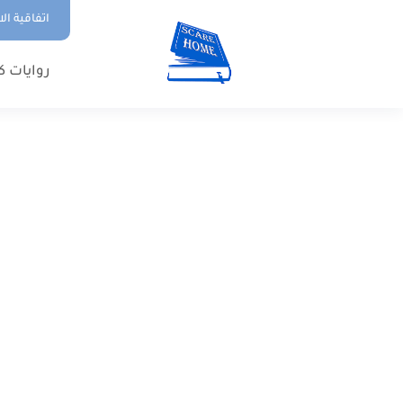
اتفاقية ال
روايات ك