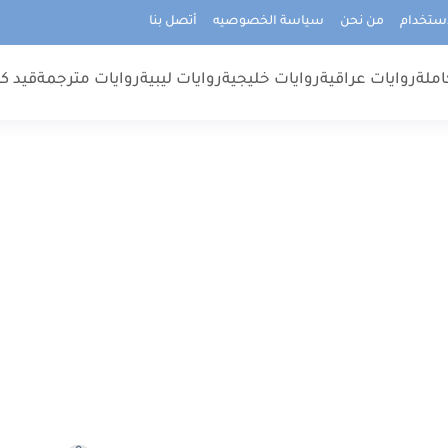
استخدام
من نحن
سياسة الخصوصيه
أتصل بنا
املة
روايات عراقية
روايات خليجية
روايات ليبية
روايات مترجمة
قيد كت