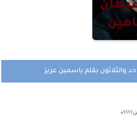
 والثلاثون بقلم ياسمين عزيز
ن؟؟؟؟+