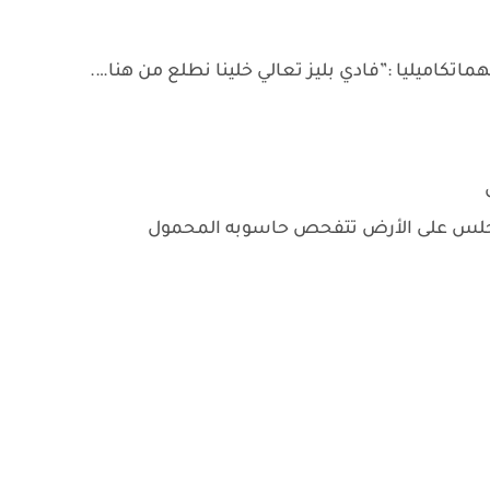
كاميليا :”فادي بليز تعالي خلينا نطلع من هنا….
 تجلس على الأرض تتفحص حاسوبه المحمول