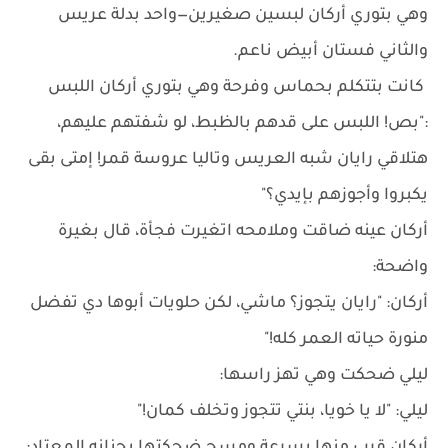
وهي بتوري أركان لبسين صغيرين—واحد بدلة عريس
والثاني فستان أبيض ناعم.
كانت بتتكلم بحماس وفرحة وهي بتوري أركان اللبس
:"بص! اللبس على قدهم بالظبط، لو شفتهم عليهم،
هتلاقي رايان شبه العريس وتاليا عروسة قمر! إمتى بقى
يكبروا وأجوزهم بإيدي؟"
أركان عينه ضاقت وملامحه اتغيرت فجأة، قال بغيرة
واضحة:
أركان: "رايان يتجوز؟ ماشي، لكن حلويات أبوها دي تفضل
منورة حياته العمر كله!"
ليلي ضحكت وهي تهز راسها:
ليلي: "لا يا خويا، بنتي تتجوز وتخلف كمان!"