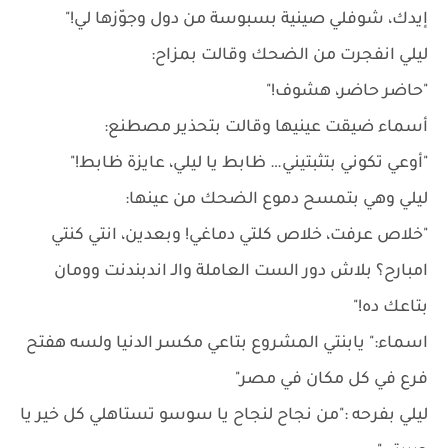
إيدك، شوفلي صينية بسبوسة من دول وجوّزها لي!"
ليلي انفجرت من الضحك وقالت بمزاح:
"حاضر حاضر، هشوف!"
أسماء ضيقت عينيها وقالت بتحذير مصطنع:
"أوعي تكوني بتثبتيني… ظابط يا ليلي، عايزة ظابط!"
ليلي وهي بتمسح دموع الضحك من عينها:
"خلاص عرفت، خلاص كلتي دماغي! وبعدين، انتي كنتي
امبارح؟ بلاش دور الست العاملة والـ اندبندنت وومان
بتاعك ده!"
اسماء:" يابنتي المشروع بتاعي مكسر الدنيا ولسه هفتح
فرع في كل مكان في مصر"
ليلي بفرحه :"من نجاح لنجاح يا سوسو تستاهلي كل خير يا