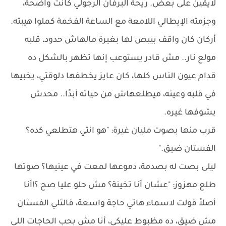
لايقين على بعض. ريحة البرفان الرجولي كانت واضحة،
وجزمته الإيطالي اللامعة مع الساعة الفخمة كملوا هيبته.
أركان كان واقف بيبص لها بغيرة مالهاش حدود، قلبه
مولع نار.. مش قادر يستوعب إنها تظهر بالشكل ده
قدام عيون الناس كلها، كان عايز يخطفها دلوقتي، يخبيها
في قلبه وعينه، ميطلعهاش من حياته أبدًا.. محدش
يشوفها غيره.
قرب منها بصوت مليان غيرة: "هو انتي هتطلعي كده؟
الفستان ضيق."
ليلى بصت له بصدمة، دموعها لمعت في عينيها؟ صوتها
طلع مهزوز: "عشان أنا تخينة؟ مش حلو عليا صح ؟!أنا
أصلاً قولت لاسماء هاتي حاجة واسعة، قالتلي الفستان
مش ضيق، ده مظبوط عليكي، أنا مش بحب الحاجات اللي