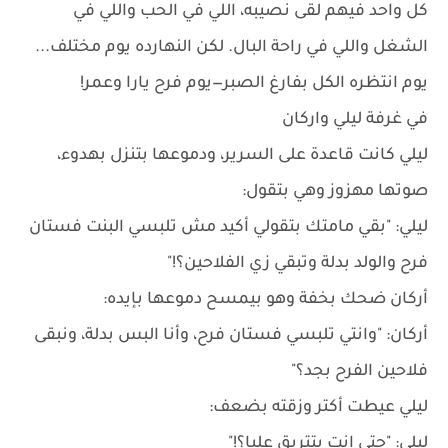
كل واحد فيهم لقى نصيبه، اللي في الحب واللي في
الشغل واللي في راحة البال. لكن النهارده يوم مختلف...
يوم انتظره الكل بفارغ الصبر—يوم فرح يارا وعمر!
في غرفة ليلي واركان
ليلي كانت قاعدة على السرير، ودموعها بتنزل بهدوء،
صوتها مهزوز وهي بتقول:
ليلي: "بقي مامتك بتقولي أكيد مش تلبسي البنت فستان
فرح والولد بدلة وتبقي زي الفلاحين؟!"
أركان ضحك بخفة وهو بيمسح دموعها بإيده:
أركان: "وانتي تلبسي فستان فرح، وأنا البس بدلة، ونبقى
فلاحين الفرح بجد؟"
ليلي عيطت أكتر وزقته بضعف:
ليلي: "حتى انت بتتريق عليا؟!"