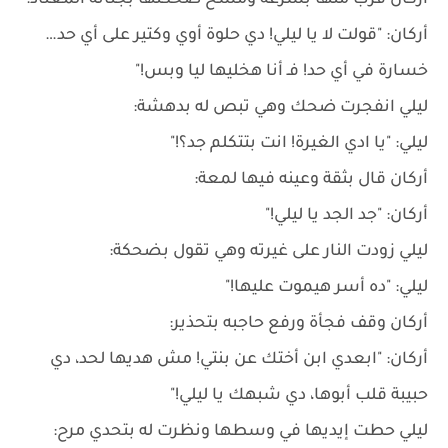
أركان قرب منها بسرعة ومسح ضحكتها بجنانه المعتاد:
أركان: "قولت لا يا ليلي! دي حلوة أوي وكتير على أي حد…
خسارة في أي حد! فـ أنا هخليها ليا وبس!"
ليلي انفجرت ضحك وهي تبص له بدهشة:
ليلي: "يا ادي الغيرة! انت بتتكلم جد؟!"
أركان قال بثقة وعينه فيها لمعة:
أركان: "جد الجد يا ليلي!"
ليلي زودت النار على غيرته وهي تقول بضحكة:
ليلي: "ده أسر هيموت عليها!"
أركان وقف فجأة ورفع حاجبه بتحذير:
أركان: "ابعدي ابن أختك عن بنتي! مش هديها لحد، دي
حبيبة قلب أبوها، دي شبهك يا ليلي!"
ليلي حطت إيديها في وسطها ونظرت له بتحدي مرح: