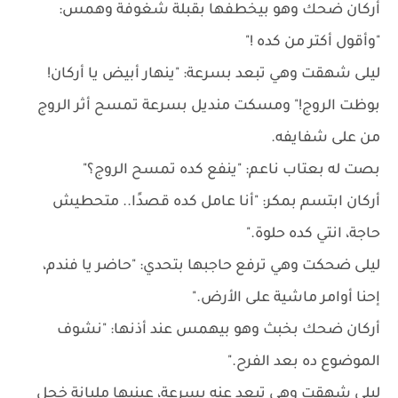
أركان ضحك وهو بيخطفها بقبلة شغوفة وهمس:
"وأقول أكتر من كده !"
ليلى شهقت وهي تبعد بسرعة: "ينهار أبيض يا أركان!
بوظت الروج!" ومسكت منديل بسرعة تمسح أثر الروج
من على شفايفه.
بصت له بعتاب ناعم: "ينفع كده تمسح الروج؟"
أركان ابتسم بمكر: "أنا عامل كده قصدًا.. متحطيش
حاجة، انتي كده حلوة."
ليلى ضحكت وهي ترفع حاجبها بتحدي: "حاضر يا فندم،
إحنا أوامر ماشية على الأرض."
أركان ضحك بخبث وهو بيهمس عند أذنها: "نشوف
الموضوع ده بعد الفرح."
ليلى شهقت وهي تبعد عنه بسرعة، عينيها مليانة خجل