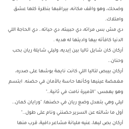
وضحك، وهو واقف مكانه، بيراقبها بنظرة كلها عشق
وامتلاك.
دي مش بس مراته، دي حبيبته، دي حياته.. دي الحاجة اللي
الدنيا كافأته بيها واديتها له هديه .
أركان كان شايل تاليا بين إيديه، وليلي شايلة ريان بحب
وحنان..
أركان بيبص لتاليا اللي كانت نايمة بوشها على صدره،
مغمضة عينيها وكأنها حاسة بالأمان في حضنه. ابتسم
وهو يهمس: "الأميرة نامت في ثانية.."
ليلي وهي بتعدل وضع ريان في حضنها: "ورايان كمان..
أول ما شالته عن السرير حضنني ونام على طول.."
أركان بص ليها، عنيه مليانة مشاعر دافية، قرب منها