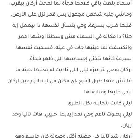
أسماء بلعت باقي كلامها فجأة لما لمحت أركان بيقرب،
وماشي جنبه شخص مجهول بس قمر نزل على الأرض.
قلبها ضرب بسرعة، وهي بتسأل نفسها: دا بيعمل إيه
هنا؟ دا مكانه في السماء مش وسطنا! وشها احمر
واتكسفت لما عينيها جات في عينه، فسحبت نفسها
بسرعة كأنها بتخبّي إحساسها اللي ظهر فجأة.
اركان وصل لترابيزه ليلى اللي ناديت له بعنيها ،عينه ما
غابتش عنها طول الفرح ،اي مكان في ليله لازم عين اركان
تبقى عليها ومتابعاها
ليلي كانت بتحايله بكل الطرق:
ليلي بصوت ناعم وهي تمد إيديها: حبيبي، هات تاليا وخد
ريان.
أركان شد تاليا في حضنه أكتر، وصوته كان حاسم وهو