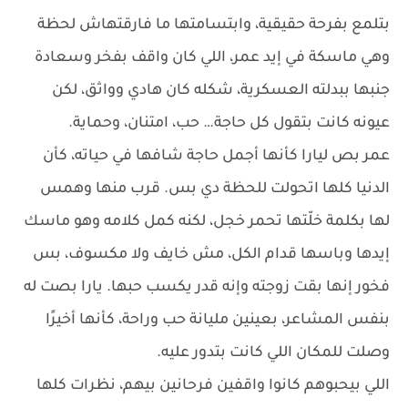
بتلمع بفرحة حقيقية، وابتسامتها ما فارقتهاش لحظة
وهي ماسكة في إيد عمر، اللي كان واقف بفخر وسعادة
جنبها ببدلته العسكرية، شكله كان هادي وواثق، لكن
عيونه كانت بتقول كل حاجة… حب، امتنان، وحماية.
عمر بص ليارا كأنها أجمل حاجة شافها في حياته، كأن
الدنيا كلها اتحولت للحظة دي بس. قرب منها وهمس
لها بكلمة خلّتها تحمر خجل، لكنه كمل كلامه وهو ماسك
إيدها وباسها قدام الكل، مش خايف ولا مكسوف، بس
فخور إنها بقت زوجته وإنه قدر يكسب حبها. يارا بصت له
بنفس المشاعر، بعينين مليانة حب وراحة، كأنها أخيرًا
وصلت للمكان اللي كانت بتدور عليه.
اللي بيحبوهم كانوا واقفين فرحانين بيهم، نظرات كلها