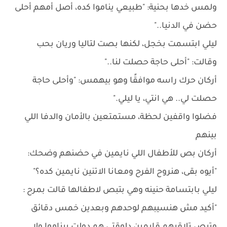
ولمس خدها بحنية: "طبيعي يناموا كده، أصل أمهم أحلى
حضن في الدنيا.."
ليلي ابتسمت بخجل، لكنها بصت لتاليا وريان بحب
وقالت: "أحلى حاجة حصلت لنا.."
أركان حرك راسه موافقًا وهو بيهمس: "وأحلى حاجة
حصلت لي.. هي انتي، يا ليلي."
فضلوا واقفين لحظة، مستمتعين بالأمان والدفا اللي
بينهم
أركان بص للأطفال اللي نايمين في حضنهم وضحك:
"أيوه بقى، هنروح الفرح ومعانا الاتنين نايمين كده؟"
ليلي بابتسامة حنينه وهي بتبص لاطفالها قالت بمرح :
"أكيد مش هنسيبهم لوحدهم وبعدين خمس دقائق