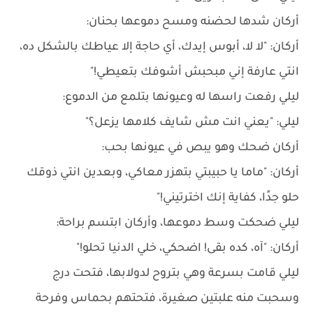
أركان شدها لحضنه ومسح دموعها بحنان:
أركان: "لا لا، أبوس إيدك، أي حاجة إلا عياطك بالشكل ده،
انتي عارفة إني مبحبش أشوفك بتعيطي!"
ليلي رفعت راسها له وعيونها بتلمع من الدموع:
ليلي: "يعني انت مش شايف كلامها يزعل؟"
أركان ضحك وهو يبص في عيونها بحب:
أركان: "ماما يا حبيبتي بتهزر معاكي، وبعدين انتي ذوقك
حلو جدًا، كفاية إنك اخترتيني!"
ليلي ضحكت وسط دموعها، وأركان ابتسم براحة:
أركان: "آه، كده بقى! اضحكي، خلي الدنيا تحلو!"
ليلي قامت بسرعة وهي بتروح لدولابها، فتحت درج
وسحبت منه علبتين صغيرة، فتحتهم بحماس وفرحة