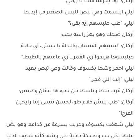
أركان: "ولا يحرمنا منك يا روحي."
ليلي ابتسمت وهي تبص للبس الصغير في إيديها:
ليلي: "طب هلبسهم إيه بقى؟"
أركان ضحك وهو يهز راسه بحب:
أركان: "لبسيهم الفستان والبدلة يا حبيبتي، أي حاجة
هيلبسوها هيبقوا زي القمر… زي مامتهم بالظبط."
ليلي احمر وشها بكسوف وقالت وهي تبص بعيد:
ليلي: "إنت اللي قمر."
أركان قرب منها وباسها من خدودها بحنان وهمس:
أركان: "طب بلاش كلام حلو، لحسن ننسى إننا رايحين
الفرح!"
ليلي شهقت بكسوف وجريت بسرعة من قدامه، وهو بصّ
عليها بكل حب وضحكة دافية على وشه، كأنه شايف الدنيا