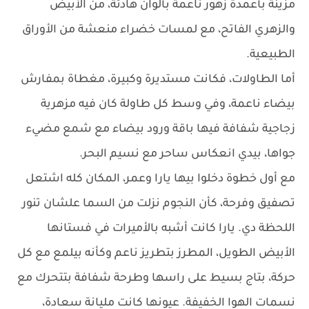
مزينة بأعمدة زهور ناعمة بألوان هادئة، من الأبيض
والزهري الفاتح، مع لمسات خضراء منعشة من الأوراق
الطبيعية.
أما الطاولات، فكانت مستديرة وكبيرة، مغطاة بمفارش
بيضاء ناعمة، وفي وسط كل طاولة كان فيه مزهرية
زجاجية شفافة فيها باقة ورود بيضاء مع شمع مضيء
جواها، بيدي انعكاس ساحر مع نسيم البحر.
مع أول خطوة دخلوا بيها يارا وعمر، المكان كله اشتعل
تصفيق وفرحة، كأن النجوم نزلت من السما علشان تنور
اللحظة دي. يارا كانت أشبه بالأميرات في فستانها
الأبيض الطويل، المطرز بتطريز ناعم وكأنه بيلمع مع كل
حركة، بتاج بسيط على راسها وطرحة شفافة بتتحرك مع
نسمات الهوا الخفيفة. عيونها كانت مليانة سعادة،