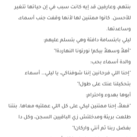
بنتهم، وعارفين قد إيه كانت سبب في إن حياتها تتغير
للأحسن. كانوا ممتنين لها لأنها وقفت جنب أسماء،
وساعدتها.
ليلي بابتسامة دافئة وهي بتسلم عليهم:
"أهلاً وسهلاً بيكم! نورتونا النهاردة!"
والدة أسماء بحب:
"إحنا اللي فرحانين إننا شوفناكي، يا ليلي… أسماء
بتحكيلنا عنك على طول!"
أبوها بهدوء واحترام:
"فعلاً، إحنا ممتنين ليكي على كل اللي عملتيه معاها. بنتنا
طلعت بريئة ومدخلتش زي الباقيين السجن، وكل دا
بفضل ربنا ثم أنتي واركان!"