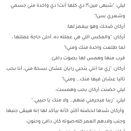
ليلي: "شبهى مين؟! دي كلها أنت! دي واخدة مني جسمي
وشعري بس!"
أركان ضحك وهو بيغمز لها:
أركان: "والمكس اللي هي عملته ده، أحلى حاجة عملتها ،
لما طلعت واخدة منك ومني!"
قرب منها وهمس لها بصوت دافئ:
أركان: "زي ما انتي بتحبي رايان عشان نسخة مني، أنا بحب
تاليا عشان فيها منك… ومني!"
ليلي حضنت أركان بحب وهمست:
ليلي: "ربنا ميحرمني منهم… ولا منك يا حبيبي."
وأركان شدها لحضنه أكتر، كأنه بيأكد لها إنه هيبقى جنبها
وجنب ولادهم العمر كله،صوته كان دافئ وحنون: