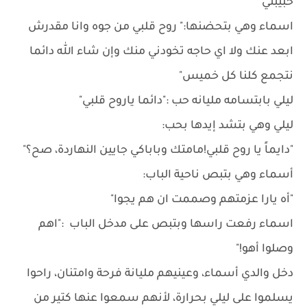
حبيبتي"
اسماء وهي بتحضنها:" روح قلبي من جوه وانا مقدرش
ابعد عنك ولا اي حاجه تخودني منك وإن شاء الله دائما
نتجمع كلنا كل خميس"
ليلي بابتسامه مليانه حب :"دائما ياروح قلبي"
ليلي وهي بتشد إيدها بحب:
"دايماً يا روح قلبي!مامتك وباباكي جايين النهاردة، صح؟"
أسماء وهي بتبص ناحية الباب:
"أه يارا عزمتهم وصممت ان هم يجوا"
اسماء رفعت راسها وبتبص على مدخل الباب :"اهم
وصلوا أهو!"
دخل والدي أسماء، وعينيهم مليانة فرحة وامتنان، راحوا
يسلموا على ليلي بحرارة، لأنهم سمعوا عنها كتير من