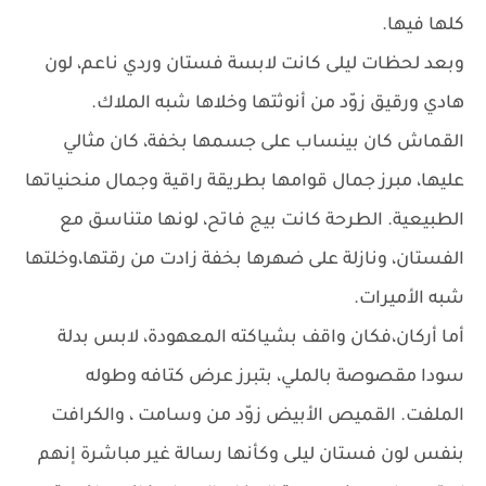
كلها فيها.
وبعد لحظات ليلى كانت لابسة فستان وردي ناعم، لون
هادي ورقيق زوّد من أنوثتها وخلاها شبه الملاك.
القماش كان بينساب على جسمها بخفة، كان مثالي
عليها، مبرز جمال قوامها بطريقة راقية وجمال منحنياتها
الطبيعية. الطرحة كانت بيج فاتح، لونها متناسق مع
الفستان، ونازلة على ضهرها بخفة زادت من رقتها،وخلتها
شبه الأميرات.
أما أركان،فكان واقف بشياكته المعهودة، لابس بدلة
سودا مقصوصة بالملي، بتبرز عرض كتافه وطوله
الملفت. القميص الأبيض زوّد من وسامت ، والكرافت
بنفس لون فستان ليلى وكأنها رسالة غير مباشرة إنهم