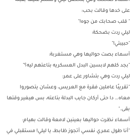
أسماء ضحكت وهي بتحضن ليلي وتسلم عليها بقبلة
على خدها وقالت بحب:
" قلب صحابك من جوه!"
ليلي ردت بضحكة:
"حبيبتي!"
أسماء بصت حواليها وهي مستغربة:
"بجد كلهم لابسين البدل العسكريه بتاعتهم ليه؟"
ليلي ردت وهي بتشاور على عمر:
"تقريبًا عاملين فقرة مع العريس، وعشان يتصوروا
معاه… دا حتى أركان جايب البدلة بتاعته، بس هيغير وقتها
بقى."
أسماء نظرت حواليها بعينين لامعة وقالت بهيام:
"أنا طول عمري نفسي أتجوز ظابط، يا ليلي! مستقبلي في