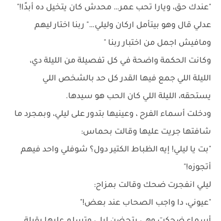
"عندك حق، ويارا تحب عمر… محدش كان يتخيل ده أبدًا!"
عدلي قال وهو بيتأمل اركان وليلي…" ربنا اختار ليهم
ومافيش اجمل من اختبار ربنا "
وكانت الحكمة واضحة في كل تفصيلة من الليلة دي،
الليلة اللي جمع فيها القدر كل حد بالشخص اللي
يستحقه، الليلة اللي كان الحب هو سيدها.
ودخلت أسماء الفرح ، وعينيها بتدور على ليلي، وبمجرد ما
شافتها جريت عليها وقالت بحماس:
"بت يا ليلي! إيه الظباط الكتير دول؟ شوفلي واحد فيهم
أتجوزه!"
ليلي انفجرت ضحك وقالت بمزاح:
"عيوني، دا واجب الصحاب عند بعض!"