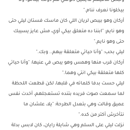
وتبص تلاقيهم قايمين دلوقتي هم دولت بيناموا ولا
بيخلونا نعرف ننام."
أركان وهو بيبص لريان اللي كان ماسك فستان ليلي حتى
وهو نايم: "ابننا ده متعلق بيكي أوي، مش عايز يسيبك
حتى وهو نايم."
ليلي بحب: "وأنا حياتي متعلقة بيهم.. وبك."
أركان قرب منها وهمس وهو يبص في عنيها: "وأنا حياتي
كلها متعلقة بيكي انتي وهما."
ليلي حست بدفا كلماته في قلبها، لكن قطعت اللحظة
لما سمعت صوت فريده بتنده تستعجلهم، أخدت نفس
عميق وقالت وهي بتعدل الطرحة: "يلا، علشان ما
نتأخرش أكتر من كده."
نزلت ليلي على السلم وهي شايلة رايان، كان لابس بدلة