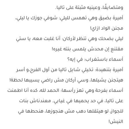
ومتضايقًا، وعينيه مثبتة على تاليا.
أميرة بضيق وهي تهمس لليلي: شوفي جوزك يا ليلي،
مجنن الواد ازاي!
ليلي بضحك وهي تنظر لأركان: أنا غلبت معه، يا ستي
مقتنع إن محدش يلمس بنته غيره!
أسماء باستغراب: في إيه؟
أميرة بتنهيدة: تخيلي شايل تاليا من أول الفرح،و أسر
هيتجنن يشيلها، وسي أركان مش راضي يسيبها لحظة!
أسماء بفرحة وهي تهز رأسها: الحمد لله، كده أنا اطمنت
على تاليا، في حد يحميها في غيابي. معندناش بنات
للجواز، لو هيتقلها دهب مش هنجوزها، هنحطها في
النيش!