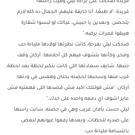
فريدة ضحكت على براءة ليلي وهزت رأسها:
فريدة: "لا طبعًا، أنا خايفة عليهم، الجمال ده كله لازم
يتحصن. وبعدين يا حبيبتي، عيالك لو لبسوا شقارة
هيبقوا قمرات برضه."
ضحكت ليلي بفرحة، كانت نظرتها لولادها مليانة حب
وفخر، وكأنها بتشوف فيهم كل أحلامها. أركان وقف
جنبها، شايف سعادتها اللي كانت بتكبر لحظة بعد لحظة،
قرب منها وسحبها لحضنه بحنان وهمس في ودنها:
أركان: "مش قولتلك اكيد مش قصدها اللى فهمتيه مش
عايز اشوف اي دمعه واحده على خدك."
ليلي حست بأمان غريب وهي في حضنه، سابت راسها
على صدره للحظات، وبعدها رفعوا عيونهم لبعض
بابتسامة مليانة حب.