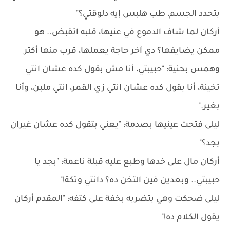
بتحدد الجسم، طب هلبس إيه دلوقتي؟"
أركان لما شاف الدموع في عنيها، قلبه اتقبض.. هو
ممكن يضايقها؟ دي آخر حاجة يعملها، قرب منها أكتر
وهمس بحنية: "حبيبتي، أنا مش بقول كده عشان انتي
تخينة، أنا بقول كده عشان انتي زي القمر، انتي ملبن، وأنا
بغير."
ليلى فتحت عينيها بصدمة: "يعني بتقول كده عشان غيران
بجد؟"
أركان مال على خدها وطبع عليه قبلة ناعمة: "بجد يا
حبيبتي.. وبعدين فين التخن ده؟ دانتي وتكة!"
ليلى ضحكت وهي بتضربه بخفة على كتفه: "المقدم أركان
يقول الكلام ده!"