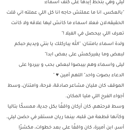
ليلي وهي بتحط إيدها على كتف أسماء:
"بالعكس، انا ما عملتش حاجه انا كل اللي عملته اني قلت
الحقيقه،لان فعلا اسماء ما كانش ليها علاقه ولا كانت
تعرف اللي بيحصل في الفيلا !"
ولدة اسماء بامتنان: "الله يباركلك يا بنتي ويديم حبكم
لبعض وما يغيركمش على بعض ابدا"
ليلى واسماء وهم بيبصوا لبعض بحب و بيردوا على
الدعاء بصوت واحد" اللهم أمين ♥️ "
الموقف كان مليان مشاعر صادقة، فرحة، وامتنان، وسط
أجواء الفرح اللي مليا المكان.
وسط فرحتهم، كان أركان واقفًا بكل جدية، ممسكًا بتاليا
وكأنها قطعة من قلبه، بينما ريان مستقر في حضن ليلي.
أسر، ابن أميرة، كان واقفًا على بعد خطوات، مكشرًا