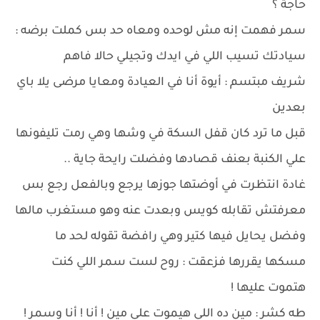
حاجة ؟
سمر فهمت إنه مش لوحده ومعاه حد بس كملت برضه :
سيادتك تسيب اللي في ايدك وتجيلي حالا فاهم
شريف مبتسم : أيوة أنا في العيادة ومعايا مرضى يلا باي
بعدين
قبل ما ترد كان قفل السكة في وشها وهي رمت تليفونها
علي الكنبة بعنف قصادها وفضلت رايحة جاية ..
غادة انتظرت في أوضتها جوزها يرجع وبالفعل رجع بس
معرفتش تقابله كويس وبعدت عنه وهو مستغرب مالها
وفضل يحايل فيها كتير وهي رافضة تقوله لحد ما
مسكها يقررها فزعقت : روح لست سمر اللي كنت
هتموت عليها !
طه كشر : مين ده اللي هيموت على مين ! أنا ! أنا وسمر !