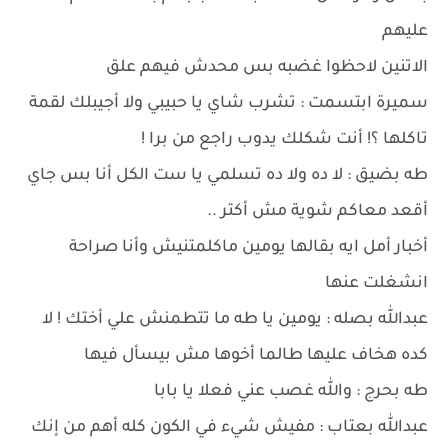
عليهم
الاتنين لاحظوا غضبه بس محدش فيهم علق
سميرة ابتسمت : تشرب شاي يا حبيبي ولا أجيبلك لقمة
تاكلها ؟! أنت شكلك يدوب راجع من برا !
طه بضيق : لا ده ولا ده تسلمي يا ست الكل أنا بس جاي
أقعد معاكم شوية مش أكتر ..
أخبار أمل ايه بقالها يومين ماكلمتنيش وأنا صراحة
انشغلت عنها
عبدالله بصله : يومين يا طه ما تتطمنش علي أختك ! لا
كده هخاف عليها طالما أخوها مش بيسأل فيها
طه بحرج : والله غصب عني فعلا يا بابا
عبدالله بعتاب : مفيش شيء في الكون كله أهم من إنك