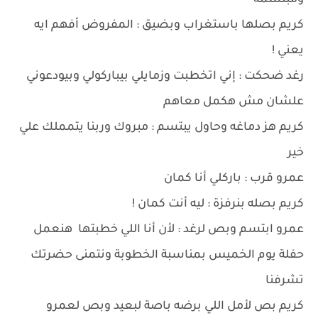
ومبتسمة
كريم بصلها باستغراب وبضيق : المفروض أفهم ايه
يعني !
رغد ضحكت : إني اتخطبت وزمايلي بيباركولي وبيودعوني
علشان مش هكمل معاهم
كريم هز دماغه وحاول يبتسم : مبروك وربنا يتمملك علي
خير
عمرو قرب : باركلي أنا كمان
كريم بصله بنرفزة : ليه أنت كمان !
عمرو ابتسم وبص لرغد : لأن أنا اللي خطبتها هنعمل
حفلة يوم الخميس بمناسبة الخطوبة ونتمنى حضرتك
تشرفنا
كريم بص لأمل اللي برضه باصة لبعيد وبص لعمرو