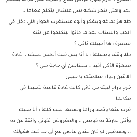
الشرح .. لازم يكون الراجل لمّاح ويعرف امتى مراته بتتكلم
بجد وامتى بتجر شكله بس علشان يتكلم معاها ..
طه هز دماغه وبيفكر وأبوه مستغرب الحوار اللي دخل في
الحب والستات بعد ما كانوا بيتكلموا عن بنته !
سميرة : ها أجيبلك تاكل ؟
طه وقف وبصلها : لا أنا بس قلت أطمن عليكم .. غادة
مجهزة الأكل أكيد .. محتاجين أي حاجة مني ؟
الاتنين ردوا : سلامتك يا حبيبي
خرج وراح لبيته من تاني كانت غادة قاعدة بتعيط في
مكانها
قرب منها وقعد وراها وضمها بحب كلها : أنا بحبك
وأنتي عارفة ده كويس .. والمفروض تكوني واثقة من ده
.. وصدقيني لو كان عندي ماضي مع أي حد كنت هقولك