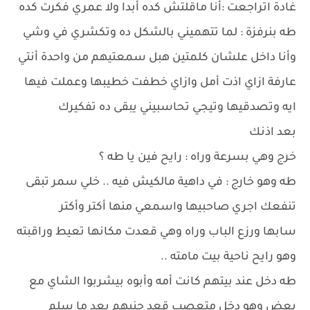
غادة اتراجعت :أنا ماقلتش كده أبدا ولا عمري فكرت كده
طه بنرفزة : لما تتهميني بالشكل ده وتكشري في وشي
وأنا داخل علشان كلمتين هبل سمعتيهم من واحدة أنتي
عارفة ازاي اذت أمل وازاي خطفت خطيبها وعملت فيها
ايه وتصدقيها وتيجي تحاسبيني يبقى ده تفكيرك
بعد اذنك
خرج وهي بسرعة وراه : رايح فين يا طه ؟
طه وهو خارج : في داهية مالكيش فيه .. خلي سمر تبقى
تنفعك اجري صاحبيها واسمعي منها أكتر وأكتر
سابها ورزع الباب وراه وهي قعدت مكانها تعيط وراقبته
وهو رايح ناحية بيت مامته ..
طه دخل عند بيتهم كانت أمه وأبوه بيشربوا الشاي مع
بعض وهو دخل متعصب قعد جنبهم بعد ما سلم