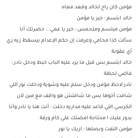
مؤمن كان راح لخالد وقعد معاه
خالد ابتسم : خير يا مؤمن
مؤمن مبتسم ومتحمس : خير يا عمي .. حضرتك أنا
سألت كذا محامي وعرفت إن حكم الإعدام بيسقط زيه زي
أي عقوبة
خالد ابتسم بس قبل ما يرد عليه الباب خبط ودخل نادر :
فاضي لحظة
نادر لاحظ مؤمن ودخل سلم عليه وشوية ودخلت نور اللي
شافت أخوها بس ما شافتش هو واقف مع مين لأن
الكرسي اللي قاعد عليه مداريه دخلت : أنت هنا يا نادر وأنا
بدور عليك ! محتاجة امضتك علي كام ورقة
مؤمن التفت وبصلها : ازيك يا نور