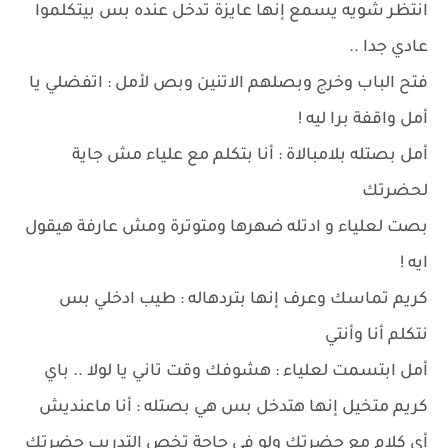
انتظر شويه يسمع إنها عايزة تدخل عنده بس بيتكلموا
عادي جدا ..
فتح الباب وخرج وبصلهم الاتنين وبص لأمل : اتفضلي يا
أمل واقفة برا ليه !
أمل بصتله بلامبالاة : أنا بتكلم مع علياء مش جاية
لحضرتك
بصت لعلياء و ادتله ضهرها ومتوترة ومش عارفة هيقول
ايه !
كريم تماسك وعرف إنها بتردهاله : طيب ادخلي بس
نتكلم أنا وأنتي
أمل ابتسمت لعلياء : هشوفك وقت تاني يا لولا .. باي
كريم متخيل إنها هتدخل بس هي بصتله : أنا ماعنديش
أي كلام مع حضرتك ولو في حاجة تخص التدريب حضرتك