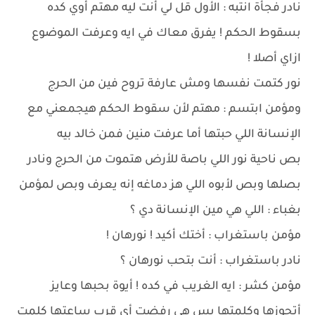
نادر فجأة انتبه : الأول قل لي أنت ليه مهتم أوي كده
بسقوط الحكم ! يفرق معاك في ايه وعرفت الموضوع
ازاي أصلا !
نور كتمت نفسها ومش عارفة تروح فين من الحرج
ومؤمن ابتسم : مهتم لأن سقوط الحكم هيجمعني مع
الإنسانة اللي حبتها أما عرفت منين فمن خالد بيه
بص ناحية نور اللي باصة للأرض هتموت من الحرج ونادر
بصلها وبص لأبوه اللي هز دماغه إنه يعرف وبص لمؤمن
بغباء : اللي هي مين الإنسانة دي ؟
مؤمن باستغراب : أختك أكيد ! نورهان !
نادر باستغراب : أنت بتحب نورهان ؟
مؤمن كشر : ايه الغريب في كده ! أيوة بحبها وعايز
أتجوزها وكلمتها بس هي رفضت أي قرب ساعتها كلمت