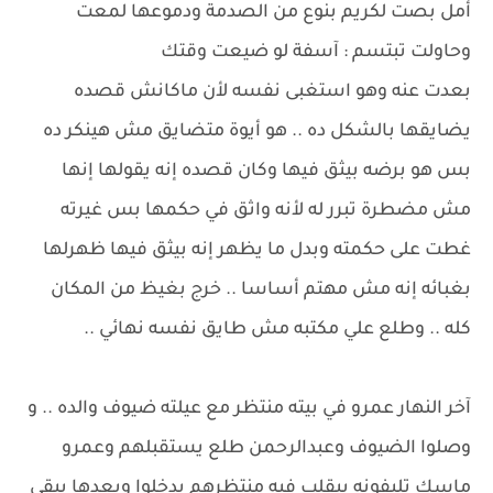
أمل بصت لكريم بنوع من الصدمة ودموعها لمعت
وحاولت تبتسم : آسفة لو ضيعت وقتك
بعدت عنه وهو استغبى نفسه لأن ماكانش قصده
يضايقها بالشكل ده .. هو أيوة متضايق مش هينكر ده
بس هو برضه بيثق فيها وكان قصده إنه يقولها إنها
مش مضطرة تبرر له لأنه واثق في حكمها بس غيرته
غطت على حكمته وبدل ما يظهر إنه بيثق فيها ظهرلها
بغبائه إنه مش مهتم أساسا .. خرج بغيظ من المكان
كله .. وطلع علي مكتبه مش طايق نفسه نهائي ..
آخر النهار عمرو في بيته منتظر مع عيلته ضيوف والده .. و
وصلوا الضيوف وعبدالرحمن طلع يستقبلهم وعمرو
ماسك تليفونه بيقلب فيه منتظرهم يدخلوا وبعدها يبقي