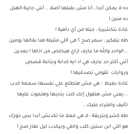
ده لا يمكن أبدا ، أنا مش بقبلها أصلا .. أنتي جايبة الهبل
ده منين !
غادة بتكشيرة : جبته من أي داهية !
طه بتفكير : سمر صح ؟ هي اللي متنيلة هنا بقالها يومين
.. الواحد والله ما عارف ازاي هيخلص من اذاها ! بعدين
أنتي أكتر حد عارف هي اد ايه كدابة وبتاعة قصص
وروايات تقومي تصدقيها !
غادة بغيظ : هي مش هتطلع علي نفسها سمعة كدب
.. يعني مش هتقول إنك كنت بتحبها وهتموت عليها
تأليف وافتراء عليك ..
طه كشر وبتريقة : لا هي فعلا ما تكدبش أبدا بس جوزك
هو اللي ابن ستين كلب واطي وبيكدب ليل نهار صح !