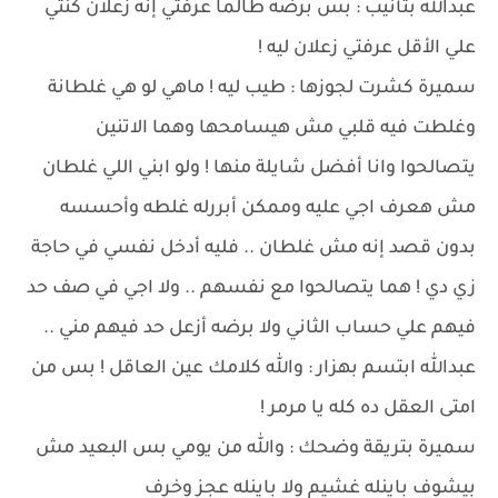
عبدالله بتأنيب : بس برضه طالما عرفتي إنه زعلان كنتي
علي الأقل عرفتي زعلان ليه !
سميرة كشرت لجوزها : طيب ليه ! ماهي لو هي غلطانة
وغلطت فيه قلبي مش هيسامحها وهما الاتنين
يتصالحوا وانا أفضل شايلة منها ! ولو ابني اللي غلطان
مش هعرف اجي عليه وممكن أبررله غلطه وأحسسه
بدون قصد إنه مش غلطان .. فليه أدخل نفسي في حاجة
زي دي ! هما يتصالحوا مع نفسهم .. ولا اجي في صف حد
فيهم علي حساب الثاني ولا برضه أزعل حد فيهم مني ..
عبدالله ابتسم بهزار : والله كلامك عين العاقل ! بس من
امتى العقل ده كله يا مرمر !
سميرة بتريقة وضحك : والله من يومي بس البعيد مش
بيشوف باينله غشيم ولا باينله عجز وخرف