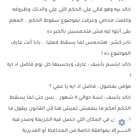
خالد بيه وهو قالي علي الحكم اللي علي والدتك وظروفه
وكلمت محامي وعرفت بموضوع سقوط الحكم .. المهم
بقى أنتوا ليه مش متحمسين بالخبر ده
نادر كشر : هنتحمس لما يسقط فعليا .. بابا أنت عارف
الموضوع ده !
خالد ابتسم بأسف : عارف وبحسبها كل يوم فاضل اد ايه
!
مؤمن بفضول : فاضل اد ايه يا عمي ؟
خالد بأسف : لسة حوالي ٨ شهور .. بس حتى لما يسقط
الحكم أمكم ما ينفعش تعيش هنا لأن القانون بيقول ما
تفضلش في المكان اللي حصل فيه الجريمة وصدر فيه
الحكم إلا بموافقة خاصة من المحافظ أو المديرية