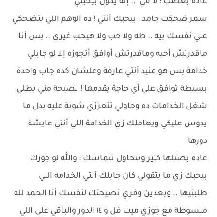
غادة بغضب : لا في .. إنه يكون بيحبني
سمر ضحكت جامد : بيحبك أنتي ! ده الوهم اللي بتضحكي
علي نفسك بيه .. طه ولا حب ولا هيحب غيري .. بس أنا
ماقدرتش أحبه وماقدرتش أوافق أتجوزه إلا لو جابلي
خدامة بس هو عنيد أنتي عارفة وعلشان كده جاب واحدة
بسيطة توافق علي أي حاجة يقدمها ! نصيحة مني بطلي
شغل الخدامات ده وحاولي تتعززي شوية عليه بدل ما
يدوس عليكي ويعاملك زي الخدامة اللي أنتي عايشة
دورها
غادة بصتلها كتير وبتحاول تتماسك : والله لو جوزك
بيحبك زي ما بتقولي كان جابلك أنتي الخدامه اللي
طلبتيها .. وبعدين وفري نصيحتك لنفسك أنا الحمد لله
مبسوطة مع جوزي ميت فل و ١٤ الدور والباقي على اللي