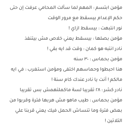
مؤمن ابتسم : المهم لما سألت المحامي عرفت إن حتى
حكم الإعدام بيسقط مع مرور الوقت
نور انتبهت : بيسقط ازاي !
مؤمن بصلها : بيسقط يعني خلاص مش بيتنفذ
نادر انتبه هو كمان : وقت قد ايه بقي !
مؤمن بحماس : ٣٠ سنه
هنا احبطوا وحماسهم اختفى ومؤمن استغرب : في ايه
مالكم ! أنت يا نادر عندك كام سنة !
نادر كشر : ٢٨ تقريبا لسة ماكملتهمش بس تقريبا
مؤمن بحماس : طيب ماهو مش هربها فترة وقربوا من
بعض فترة وما تنساش الحمل فيك يعني قربنا علي
التلاتين !