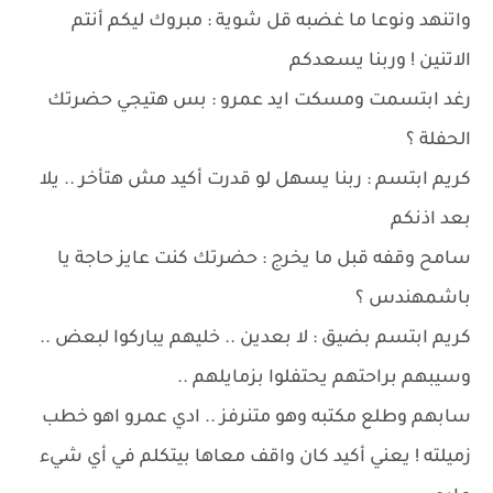
واتنهد ونوعا ما غضبه قل شوية : مبروك ليكم أنتم
الاتنين ! وربنا يسعدكم
رغد ابتسمت ومسكت ايد عمرو : بس هتيجي حضرتك
الحفلة ؟
كريم ابتسم : ربنا يسهل لو قدرت أكيد مش هتأخر .. يلا
بعد اذنكم
سامح وقفه قبل ما يخرج : حضرتك كنت عايز حاجة يا
باشمهندس ؟
كريم ابتسم بضيق : لا بعدين .. خليهم يباركوا لبعض ..
وسيبهم براحتهم يحتفلوا بزمايلهم ..
سابهم وطلع مكتبه وهو متنرفز .. ادي عمرو اهو خطب
زميلته ! يعني أكيد كان واقف معاها بيتكلم في أي شيء