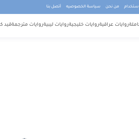
استخدام
من نحن
سياسة الخصوصيه
أتصل بنا
املة
روايات عراقية
روايات خليجية
روايات ليبية
روايات مترجمة
قيد كت