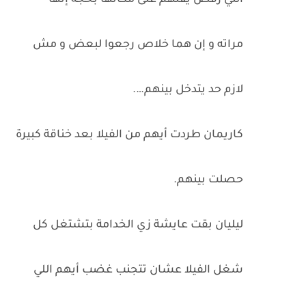
اللي رفض يقلهم على مكانها بحجة إنها
مراته و إن هما خلاص رجعوا لبعض و مش
لازم حد يتدخل بينهم….
كاريمان طردت أيهم من الفيلا بعد خناقة كبيرة
حصلت بينهم.
ليليان بقت عايشة زي الخدامة بتشتغل كل
شغل الفيلا عشان تتجنب غضب أيهم اللي