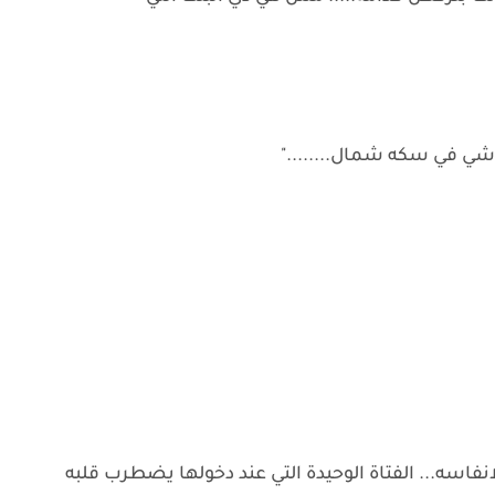
ماشي في سكه شمال........"
لانفاسه... الفتاة الوحيدة التي عند دخولها يضطرب قلبه