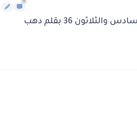
0
رواية غمرة عشقك الفصل السادس والثلاثون 36 بقلم دهب