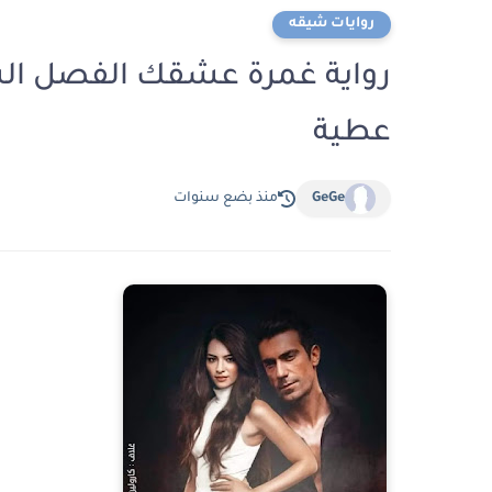
روايات شيقه
عطية
GeGe
منذ بضع سنوات