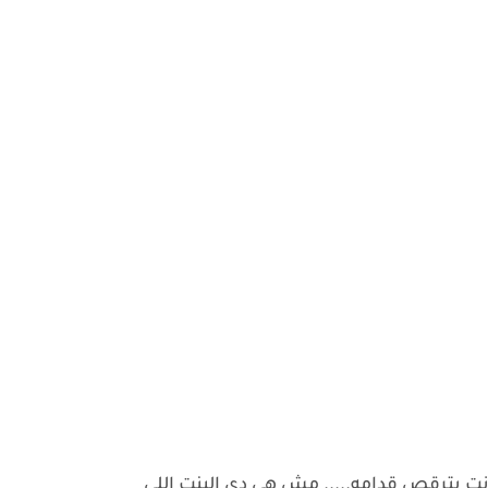
 كانت بترقص قدامه..... مش هي دي البنت اللي