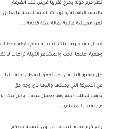
نظر كرم حوله بحرج تقريباً فرش تلك الغرفة
بالتحف الباهظة واللوحات الفنية الثمينة مايعادل
ثمن معيشة عائلية لمائة سنة قادمة.....
اسبل جفنيه ربما تلك الحسبه تقام داخله فقط ل
وهمية اغلبها الحب والمشاعر النبيلة تراهات لا تكسب
هل توفيق الشامي رجل أحمق ليعطي ابنته لشاب مث
في الشركة التي يملكها والدها باي وجه حق
يذهب ليطلب ابنته وهو يعمل عنده... واين تلك الام
في نفس المستوى....
رفع كرم عيناه للسقف ثم لوى شفتيه بتهكم