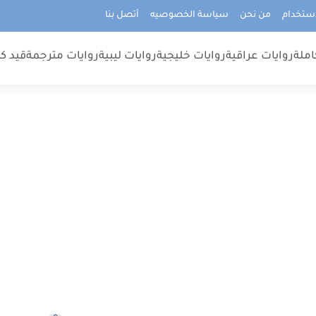
استخدام
من نحن
سياسة الخصوصيه
أتصل بنا
املة
روايات عراقية
روايات خليجية
روايات ليبية
روايات مترجمة
قيد كت