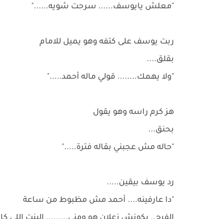
"معلش يايوسف...... سرحت شويه......"
ربت يوسف على كتفه وهو يميل للامام
بقلق....
"ولا يهمك........ قولي ماله أحمد....."
هز كرم راسه وهو يقول
بحنق...
"حاله مش عجبني بقاله فترة....."
رد يوسف بيقين.....
"دا عارفينه.... أحمد مش مظبوط من ساعة
الفرح.. يكونش زعلان هو ومنى......... البنت اللي