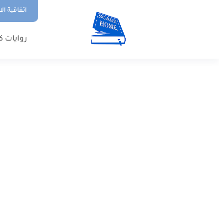
اتفاقية ال
روايات ك