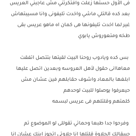
فى الأول حستها زعلت وافتكرتني مش عاجبني العريس
بعد كده قالتلي ماشي واخدت تليفونى وانا مسيبتهاش
غير لما اخدت تليفونها هى كمان اه ماهو عريس بقى
طخه ومتعوروش يابوي
بس كده ويادوب روحنا البيت لقيتها بتتصل اتفقت
معاهاانى حقول لأهل العروسه وبعدين اتصل عليها
ابلغها بالمعاد واشوف حقابلهم فين عشان مش
حيعرفوا يوصلوا للبيت لوحدهم
كلمتهم وقلتلهم فى عريس لبسمه
وفرحوا جدا طبعا وحماتي تقوللى لو الموضوع تم
حيبقالك الحلاوة قلتلها انا حلاوتي اتجوز ابنك عشان انا