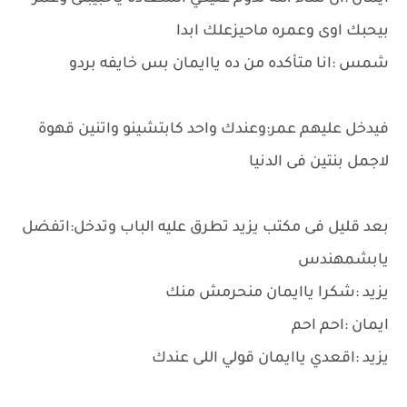
بيحبك اوى وعمره ماحيزعلك ابدا
شمس :انا متأكده من ده ياايمان بس خايفه بردو
فيدخل عليهم عمر:وعندك واحد كابتشينو واتنين قهوة
لاجمل بنتين فى الدنيا
بعد قليل فى مكتب يزيد تطرق عليه الباب وتدخل:اتفضل
يابشمهندس
يزيد :شكرا ياايمان منحرمش منك
ايمان :احم احم
يزيد :اقعدي ياايمان قولي اللى عندك