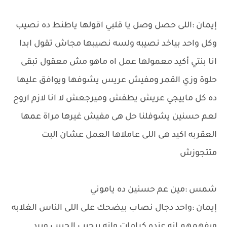
إيمان :اللى حصل وصل يا قلبي اقولها ياطنط ده نصيب
وكل واحد بياخد نصيبه ولسه نصيبها مجاش تقول ابدا
انا بنتي أكيد معمولها عمل اه ماهو مش معقول تبقى
حلوة وزي القمر ومفيش عريس يشوفها ويوافق عليها
ده كل ماييجي عريش يطفش وميرجعش لا انا لازم اروح
لعم حسنين يشوفلنا حل هى مفيش غيرها مراة عمها
العقربه اكيد هى اللى عاملاها العمل عشان البت
متتجوزش
شمس :مين عم حسنين ده ياموني
إيمان :واحد دجال نصاب بيضحك على اللى الناس الغلابه
ويفهمهم انه عنده كرامات وانه بيجيب الحبيب ويرد