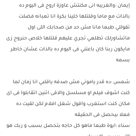
إيمان :والغريبه انى مكنتش عاوزة اروح فى اليوم ده
بالذات مع ماما وقلتلها خلينا بكرة انا تعبانه فضلت
تقوللي طبعا مانا مش حد من صحابك اللى اول
ماتشاورلك تطلعي تجري عليهم قلتلها خلاص حنروح زى
مايكون ربنا كان باعتني فى اليوم ده بالذات عشان خاطر
بسمه
شمس :ده قدر ياموني مش صدفه ياقلبي انا زمان لما
كنت اشوف فيلم او مسلسل والاقى اتنين اتقابلوا فى اى
مكان كنت استغرب واقول شغل افلام لكن لقيت ده
فعلا بيحصل فى الحقيقه
سناء :ايوة طبعا ماهو كل حاجه بتحصل بسبب و ربك هو