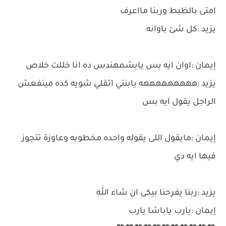
امتى بالظبط وربنا مااعرف
يزيد :كل شئ باوانه
إيمان :اوان ايه بس يابشمهندس ده انا خللت خلاص
يزيد :هههههههههه يابنتي اتقلي شويه كده مينفعش
الراجل يقول ايه بس
إيمان :مايقول اللى يقوله واحده مخطوبه وعاوزة تتجوز
فيها ايه دي
يزيد :ربنا يفرحنا بيكى ان شاء الله
إيمان :يارب ياباشا يارب