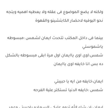
ولكنه لا يضع الموضوع فى عقله ولا يعطيه اهميه ويتجه
نحو البوفيه لاحضار الكابتشينو والقهوة
بينما فى داخل المكتب تتحدث ايمان لشمس :مبسوطه
ياشموستي
شمس:اوى اوى ياايمان اول مرة ابقى مبسوطه بالشكل
ده بس انا خايفه اوى ياايمان
ايمان:خايفه من ايه يا حبيبتي
شمس :خايفه الدنيا تستكتر علية الفرحه
ايمان :ان شاء الله تدوم عليكي السعاده ياحبيبتى وعمر