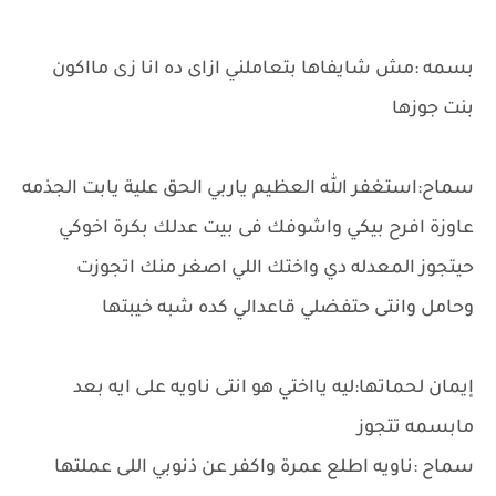
بسمه :مش شايفاها بتعاملني ازاى ده انا زى مااكون
بنت جوزها
سماح:استغفر الله العظيم ياربي الحق علية يابت الجذمه
عاوزة افرح بيكي واشوفك فى بيت عدلك بكرة اخوكي
حيتجوز المعدله دي واختك اللي اصغر منك اتجوزت
وحامل وانتى حتفضلي قاعدالي كده شبه خيبتها
إيمان لحماتها:ليه يااختي هو انتى ناويه على ايه بعد
مابسمه تتجوز
سماح :ناويه اطلع عمرة واكفر عن ذنوبي اللى عملتها