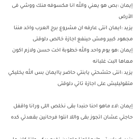
إيمان :بص هو يعني والله انا مكسوفه منك ووشي فى
الأرض
يزيد :ايمان انتى عارفه ان مشروع برج العرب واخد مننا
مجهود كبير ومش حينفع اجازة خالص دلوقتى
إيمان :هو يوم واحد والله خطوبة اخت حسن ولازم اكون
معاها البت غلبانه
يزيد :انتى حتشحتي يابنتي حاضر ياايمان بس الله يخليكي
متقوليليش على اجازة تاتي دلوقتى
إيمان :لاء ماهو احنا حنبدا بقى نخلص اللى ورانا واقفل
حاجتي عشان اتجوز بقى واللا انتوا فرحانين بقعدتي كده