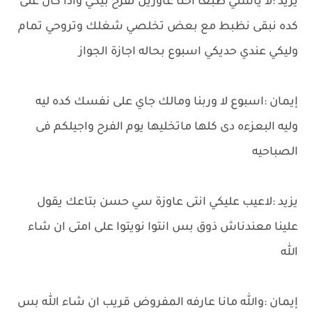
يزيد :لا ياستي طبعا احنا عاوزين نفرح بيكي واذا كان على
كده نبقى نظبط مع بعض تخلصي شغلك وتروحي تمام
وليكي عندي حديكي اسبوع بحاله اجازة الجواز
إيمان :اسبوع لا وربنا ومالك جاي على نفسك كده ليه
وليه البعزءه دى كلها ماتخليها يوم الفرح واجيلكم فى
الصباحيه
يزيد :لاعيب عليكي انتى عاوزة سي حسن بتاعك يقول
علينا معندناش ذوق بس انتوا نويتوا على امتى ان شاء
الله
إيمان :والله مانا عارفه المفروض قريب ان شاء الله بس