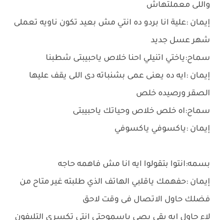
واللى معملتهاش
إيمان :علية انا بردو ده انتي مش بعيد تكون ناويه تعملى
شهر عسل جديد
سماح:ياختي اتنيلي احنا خلاص ياحبيبتى شطبنا
إيمان :ايه ده يعنى عمى بشنباته دى اللى يقف عليها
الصقر ورصيده خلص
سماح:اه خلص خلاص وحياتك ياحبيبتى
إيمان :ياكسوفي ياكسوفي
بسمه:انتوا بتقولوا ايه انا مش فاهمه حاجه
إيمان :حفهمك ياقلبي الهاتف الذي طلبته غير متاح من
فضلك حاول الاتصال فى وقت لاحق
لاء حاول ايه بقى بصي ياسموحتي انتى تكسري التليفون