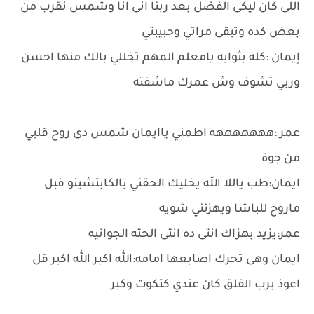
اللى كان ليكى الفضل بعد ربنا انى انا وشمس نقرب من
بعض كده وتبقى مراتي وحبيبتي
إيمان :كله بثوابه يامعلم المهم تخللي بالك منها احسن
وربي تشوف وش عمرك ماشفته
عمر :هههههههه اطمني ياايمان شمس دى روح قلبي
من جوة
ايمان:طب ياللا الله يخليك الحقني بالكابتشينو قبل
ماروح للباشا ويهزئني شويه
عمر:يزيد بهزاك انتى ده انتى الحته الجوانيه
ايمان وهى تحرك اصابعها امامه:الله اكبر الله اكبر قل
اعوذ برب الفلق كان عندي كتكوت وكبر