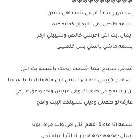
💖💖💖💖💖💖💖💖💖💖💖
بعد مرور عدة أيام فى شقة اهل حسن
بسمه:خلاص بقى ياايمان كفايه كده
إيمان :بت انتي اخرسي خالص وسيبيني اركز
بسمه:ماشي ياستي بس خلصيني
فتدخل سماح امها :خلصت روحك ياشيخه بت انتي
تتعاملي كويس كده مع الناس انتي فاهمه احنا ماصدقنا
ان ربنا نفخ في صورتك وفى عريس واحد وافق عليكي
عارفه لو طفش وديني لسيبلكم البيت واهج
بسمه:انا عاوزة افهم انتى امي واللا مراة ابويا
إيمان :ههههههههه وربنا انتوا عيله تجن