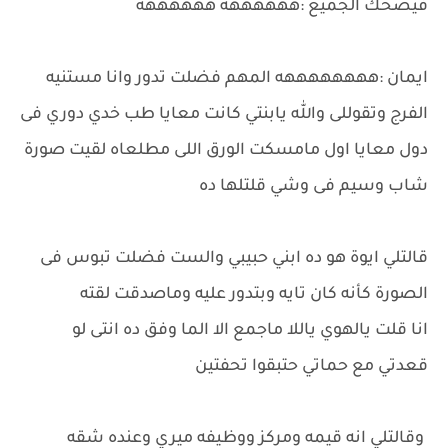
فيضحك الجميع :ههههههه ههههههه
ايمان :ههههههههه المهم فضلت تدور وانا مستنيه
الفرج وتقوللى والله يابنتي كانت معايا طب خدي دوري فى
دول معايا اول مامسكت الورق اللى مطلعاه لقيت صورة
شاب وسيم فى وشي قلتلها ده
قالتلي ايوة هو ده ابني حبيبي والست فضلت تبوس فى
الصورة كأنه كان تايه وبتدور عليه وماصدقت لقته
انا قلت يالهوي ياللا ماجمع الا الما وفق ده انتى لو
قعدتي مع حماتي حتبقوا تحفتين
وقالتلي انه قيمه ومركز ووظيفه ميري وعنده شقه