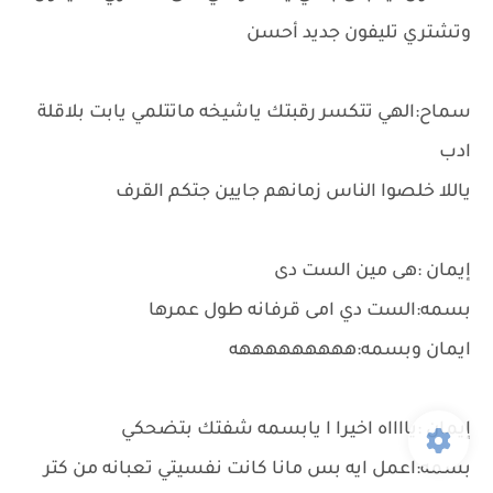
وتشتري تليفون جديد أحسن
سماح:الهي تتكسر رقبتك ياشيخه ماتتلمي يابت بلاقلة
ادب
ياللا خلصوا الناس زمانهم جايين جتكم القرف
إيمان :هى مين الست دى
بسمه:الست دي امى قرفانه طول عمرها
ايمان وبسمه:هههههههههه
إيمان :يااااه اخيرا ا يابسمه شفتك بتضحكي
بسمه:اعمل ايه بس مانا كانت نفسيتي تعبانه من كتر