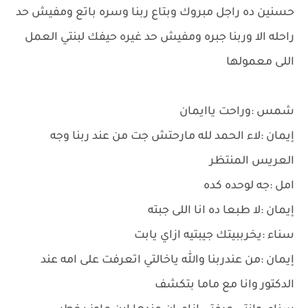
حسنين ده راجل مبروك وبتاع ربنا وسره باتع ومفيش حد
راحله الا وربنا جبره ومفيش حد غيره حيفك لبنتي العمل
اللى معمولها
شمس :وراحت ياايمان
إيمان :لاء الحمد لله مارحتش جت من عند ربنا وجه
العريس المنتظر
امل :جه لوحده كده
إيمان :لا طبعا ده انا اللى جبته
سناء :يخرببيتك جيبتيه ازاي يابت
إيمان :من عندربنا والله ياخالتي اتعرفت على امه عند
الدكتور وانا مع ماما بتكشف