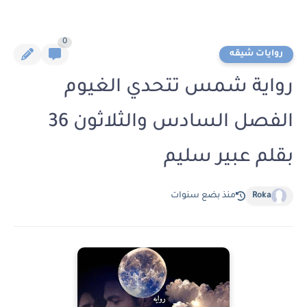
0
روايات شيقه
رواية شمس تتحدي الغيوم
الفصل السادس والثلاثون 36
بقلم عبير سليم
Roka
منذ بضع سنوات