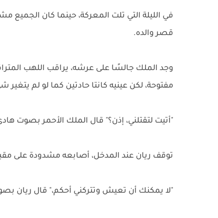
في الليلة التي تلت المعركة، حينما كان الجميع م
قصر والده.
وجد الملك جالسًا على عرشه، يراقب اللهب المتراقص
مفتوحة، لكن عينيه كانتا حادتين كما لو لم يتغير ش
"أتيت لتقتلني، إذن؟" قال الملك الأحمر بصوت هادئ،
توقف ريان عند المدخل، أصابعه مشدودة على 
"لا يمكنك أن تعيش وتتركني أحكم،" قال ريان بص