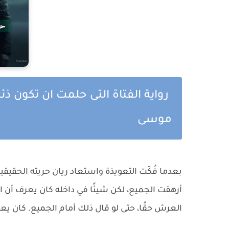
رواية الفتاة التى حلمت ان تكون ذئ
موسى
بعدما فُكّت التعويذة واستعاد ريان حريته الحقيقي
أرهقت الجميع، لكن شيئًا في داخله كان يعرف أن الن
العرش حقًا، حتى لو قال ذلك أمام الجميع. كان يعر