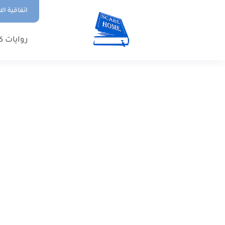
اتفاقية ال
روايات ك