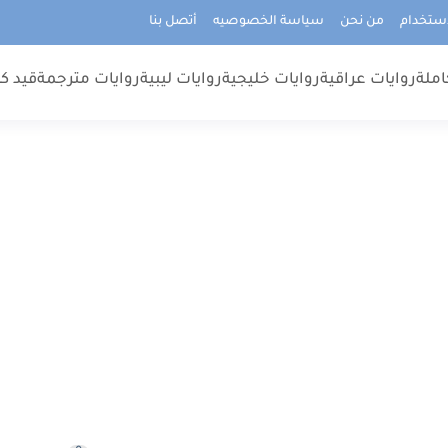
استخدام
من نحن
سياسة الخصوصيه
أتصل بنا
املة
روايات عراقية
روايات خليجية
روايات ليبية
روايات مترجمة
قيد كت