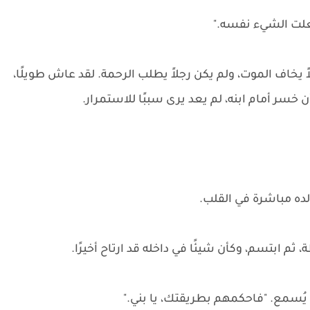
فعلت الشيء نفسه."
ً يخاف الموت، ولم يكن رجلاً يطلب الرحمة. لقد عاش طويلًا،
ن خسر أمام ابنه، لم يعد يرى سببًا للاستمرار.
ده مباشرة في القلب.
ابتسم، وكأن شيئًا في داخله قد ارتاح أخيرًا.
ُسمع. "فاحكمهم بطريقتك، يا بني."