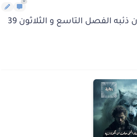
0
رواية الفتاة التى حلمت ان تكون ذئبه الفصل التاسع و الثلاثون 39