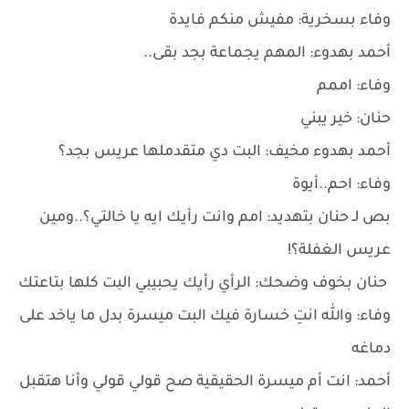
وفاء بسخرية: مفيش منكم فايدة
أحمد بهدوء: المهم يجماعة بجد بقى..
وفاء: اممم
حنان: خير يبني
أحمد بهدوء مخيف: البت دي متقدملها عريس بجد؟
وفاء: احم..أيوة
بص لـ حنان بتهديد: امم وانت رأيك ايه يا خالتي؟..ومين
عريس الغفلة؟!
حنان بخوف وضحك: الرأي رأيك يحبيبي البت كلها بتاعتك
وفاء: والله انتِ خسارة فيك البت ميسرة بدل ما ياخد على
دماغه
أحمد: انت أم ميسرة الحقيقية صح قولي قولي وأنا هتقبل