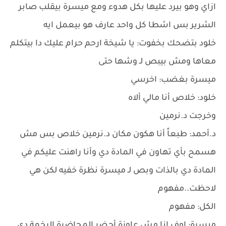
ازاي وهو بيرد عليها بكل هدوء ومع ميسرة بيقلب صابر
الشرير بس اشطا كل واحد عارف هو بيعمل ايه
خلود بتضحك بخفوت: يا شيخة ارحم حرام عليك دا بيتكلم
معاها ومش بيبص لـ وشها حتى
ميسرة بغضب: اخرسي
خلود: خلاص أنا مالي ألاه
وخرجت د.نرمين
د.أحمد: طبعاً أنا هكون مكان د.نرمين خلاص بس مش
هسمح بأي تهاون في المادة دي وأنا راهنت عليكم في
المادة دي بالذات وبص لـ ميسرة نظرة خفيه لكن هي
لاحظت..مفهوم
الكل: مفهوم
ميسرة: اوف انا مش عاوزة أحضر المحاضرة الرخمة دي