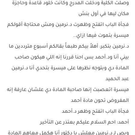
وصلت الكلية ودخلت المدرج وكانت خلود قاعدة وحاجزة
مكان ليها في أول بنش
فجأة الباب اتفتح وظهرت د.نرمين ومش محتاجة أقولكم
ميسرة بتموت فيها ازاي..
د.نرمين بتكبر: أهلاً بيكم طبعاً بقالكم أسبوع مترددين ما
بيني أنا ود.أحمد بس احنا قررنا إنه اللي هيكون صاحب
المادة دي وبتوجه نظرها على ميسرة بتحدي أنا د.نرمين
عبد الحميد
ميسرة اتعصبت إنها صاحبة المادة دي علشان عارفة إنه
المفروض تحون مادة أحمد
فجأة الباب اتفتح وظهر د.أحمد
أحمد: احم السلام عليكم بعتذر عن التأخير
وبص لـ د.نرمين معلش يا دكتور أنا هكمل معاهم المادة