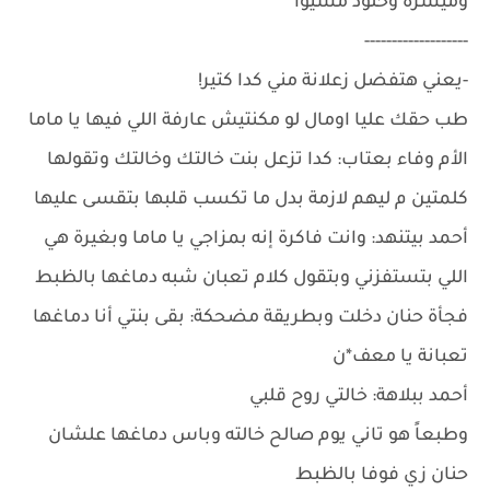
وميسرة وخلود مشيوا
-------------------
-يعني هتفضل زعلانة مني كدا كتير!
طب حقك عليا اومال لو مكنتيش عارفة اللي فيها يا ماما
الأم وفاء بعتاب: كدا تزعل بنت خالتك وخالتك وتقولها
كلمتين م ليهم لازمة بدل ما تكسب قلبها بتقسى عليها
أحمد بيتنهد: وانت فاكرة إنه بمزاجي يا ماما وبغيرة هي
اللي بتستفزني وبتقول كلام تعبان شبه دماغها بالظبط
فجأة حنان دخلت وبطريقة مضحكة: بقى بنتي أنا دماغها
تعبانة يا معف*ن
أحمد ببلاهة: خالتي روح قلبي
وطبعاً هو تاني يوم صالح خالته وباس دماغها علشان
حنان زي فوفا بالظبط