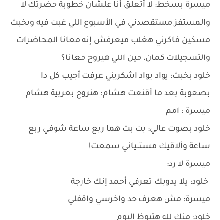
ميسرة بسخط: لا أتعلق أنا علشان خطوبة حضرتك لا
والمستفز مستقصدني في الأسبوع اللي غبت فيه وبخبث
مسكين فاكرني هغلب ميعرفش إنه معانا المحاضرات
والتسجيلات كمان، مين اللي هيروح معانا؟
خلود بخبث: يواد يواد اشكريني عرفت أجيب كل دا
بصعوبة بعد ما أقنعت هشام؛ هنروح بعربية هشام
ميسرة : امم
خلود بصوت عالي: بت بت هما ربع ساعة شوفي ربع
ساعة وألاقيك مستنياني سمعت!
ميسرة لا رد:
خلود: يلا يدوبك تعرفي أحمد إنك خارجة
ميسرة: مش هعرف حد واخرسي واقفلي
خلود: منك لله هتبوظ اليوم