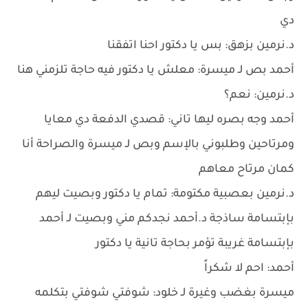
دي
د.نرمين بزهق: بس يا دكتور احنا اتفقنا
أحمد بص لـ ميسرة: معلش يا دكتور فيه حاجة تلزمني هنا
د.نرمين: نعم؟
أحمد وجه بصره ليها تاني: قصدي الدفعة دي معايا
ومرتاحين وطلبوني بالإسم وبص لـ ميسرة والصراحة أنا
كمان مرتاح معاهم
د.نرمين بعصبية مكتومة: تمام يا دكتور وبصيت ليهم
بإبتسامة ساذجة د.أحمد نجدكم مني وبصيت لـ أحمد
بإبتسامة غريبة تؤمر بحاجة تانية يا دكتور
أحمد: احم لا شكراً
ميسرة بغضب وغيرة لـ خلود: شوفتي شوفتي بتكلمه