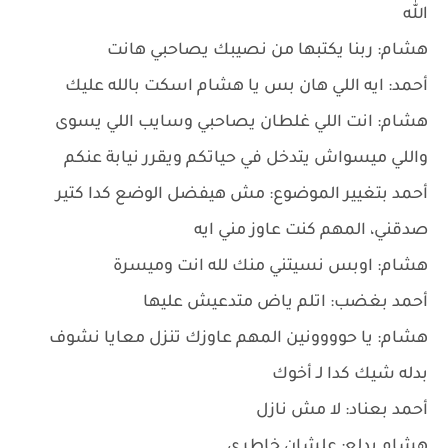
الله
هشام: ربنا يكتبها من نصيبك يصاحبي هانت
أحمد: ايه اللي هان بس يا هشام اسكت بالله عليك
هشام: انت اللي غلطان يصاحبي وسايب اللي يسوى
واللي ميسواش يتدخل في حياتكم ويقرر نيابة عنكم
أحمد بتغيير الموضوع: مش هيفضل الوضع كدا كتير
صدقني، المهم كنت عاوز مني ايه
هشام: اوبس نسيتني منك لله انت وميسرة
أحمد بغضب: اتلم ياض متدعيش عليها
هشام: يا حوووونين المهم عاوزك تنزل معايا نشوف
بدله شيك كدا لـ أخوك
أحمد بعناد: لا مش نازل
هشام بدلع: علشان خاطري