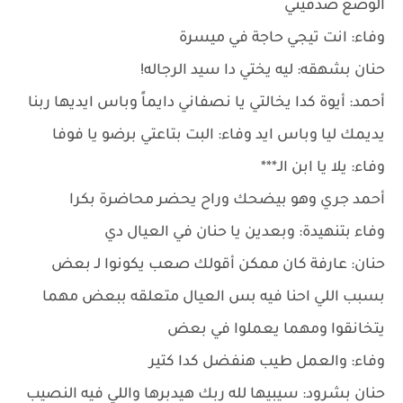
الوضع صدقيني
وفاء: انت تيجي حاجة في ميسرة
حنان بشهقه: ليه يختي دا سيد الرجاله!
أحمد: أيوة كدا يخالتي يا نصفاني دايماً وباس ايديها ربنا
يديمك ليا وباس ايد وفاء: البت بتاعتي برضو يا فوفا
وفاء: يلا يا ابن الـ***
أحمد جري وهو بيضحك وراح يحضر محاضرة بكرا
وفاء بتنهيدة: وبعدين يا حنان في العيال دي
حنان: عارفة كان ممكن أقولك صعب يكونوا لـ بعض
بسبب اللي احنا فيه بس العيال متعلقه ببعض مهما
يتخانقوا ومهما يعملوا في بعض
وفاء: والعمل طيب هنفضل كدا كتير
حنان بشرود: سيبيها لله ربك هيدبرها واللي فيه النصيب