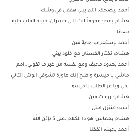
أحمد بيضحك: اتلم يبني هقفل في وشك
هشام بفخر: عموماً انت اللي خسران، حبيبة القلب جاية
معانا
أحمد بإستغراب: جاية فين
هشام: تختار الفستان مع خلود يبني
أحمد بهدوء مخيف ومع نفسه من غير ما تقولي..امم
ماشي يا ميسرة واضح إنك عاوزة تشوفي الوش التاني
بقى ويا عز الطلب يا ميسو
هشام : روحت فين
أحمد: هننزل امتى
هشام بحماس: هو دا الكلام..على 5 بإذن الله
أحمد بخبث: اتفقنا