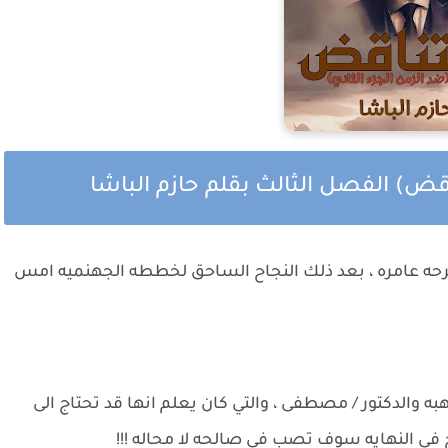
ناقض) الفصل الثالث بقلم حازم الباشا
 فرحه عامره ، بعد ذلك النجاح الساحق لخططه الجهنميه امس
ه والدكتور / مصطفى ، والتي كان يعلم انها قد تحتاج الى
ئج في النهايه سوف تصب في صالحه لا محاله !!!