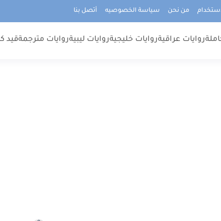
استخدام
من نحن
سياسة الخصوصيه
أتصل بنا
املة
روايات عراقية
روايات خليجية
روايات ليبية
روايات مترجمة
قيد كت