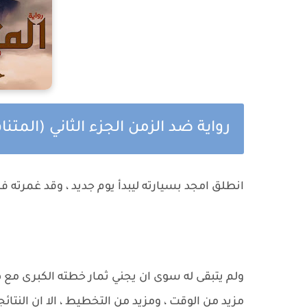
رواية ضد الزمن الجزء الثاني (المت
انطلق امجد بسيارته ليبدأ يوم جديد ، وقد غمرته
ولم يتبقى له سوى ان يجني ثمار خطته الكبرى مع هب
مزيد من الوقت ، ومزيد من التخطيط ، الا ان النتا