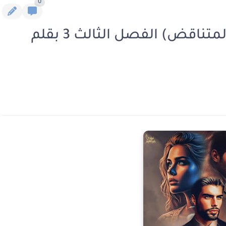
0
رواية ضد الزمن الجزء الثاني (المتناقض) الفصل الثالث 3 بقلم