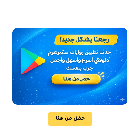
حمّل من هنا