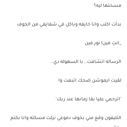
مسحتها ليه؟
بدأت اكتب وانا خايفه وباكل في شفايفي من الخوف
_انتِ فين! نور فين
الرساله اتشافت.. با السهوله دي..
لقيت ايموشن ضحك اتبعت وا
'اترحمي عليا بقا زمانها عند ربك'
التليفون وقع مني بخوف دموعي نزلت مسكته وانا بكتم