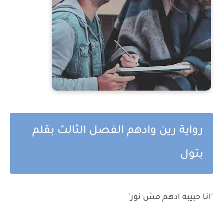
رواية رين وادهم الفصل الثالث بقلم
بتول
'انا حبيبه ادهم مش نور'