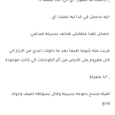
_ حاسب ها تتعور.. اي الي انت عملته دا
-ليه يحصل في كدا ليه عملت اي..
-ممكن تهدا متقلش هتخف بسرعه صدقني
قربت منه شويه طبعا بعد ما حاولت اعدي من الازاز الي
كان مفروم على الأرض من أثر الكوبايات الي كانت موجودة
_'انا بتعيط'
لقيته مسح دموعه بسرعه وقال بسوطه خفيف وجواه
وجع