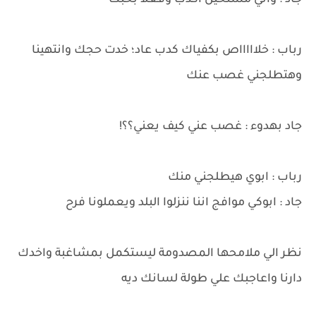
جاد : واني مستحيل اكدب وفعلا بحبك
رباب : خلاااااص بكفياك كدب عاد؛ خدت حجك وانتهينا
وهتطلجني غصب عنك
جاد بهدوء : غصب عني كيف يعني؟؟!
رباب : ابوي هيطلجني منك
جاد : ابوكي موافج اننا ننزلوا البلد ويعملونا فرح
نظر الي ملامحها المصدومة ليستكمل بمشاغبة واخدك
دارنا واعاجبك علي طولة لسانك ديه