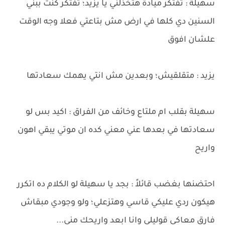
سهيلة : تفتكر ميادة هتخذلني يا يزيد؛ تفتكر كنت ببني
السنين دي كلها في ارض مش بتاعتي فعلا وجه الوقت
علشان افوق
يزيد : متقلقيش؛ وبعدين مش انتي يهمك سعادتها
سهيلة بقلب ام ملتاع وخائف من الفراق : اكيد بس لو
سعادتها في بعدها عني معني كده ان موتي يبقي اهون
واريح
احتضنها بغضب قائلاً : بجد يا سهيلة لو الكلام ده اتكرر
هيكون ردي عليكي قاسي وهتزعلي؛ ولو وجودي مبقاش
فارق معاكي قوليلي وانا ابعد واريحك مني...