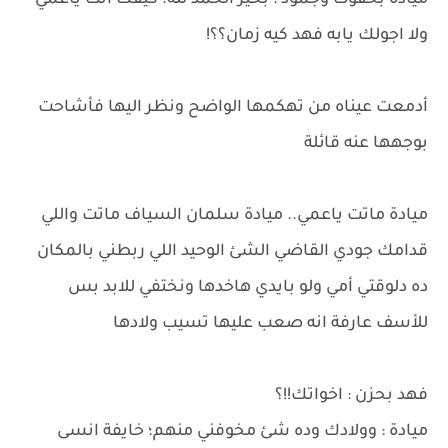
ميادة بخفوت وجمود : بخير الحمد لله؛ كيفك انت ياعمي
ولا اجولك يابه فهد كيه زمان؟؟!
أدمعت عيناه من تهكمها الواضح ونظر اليها فأشاحت
بوجهها عنه قائلة
ميادة ماتت ياعمي.. ميادة سلمان السياف ماتت واللي
قدامك جودي القاضي الشئ الوحيد اللي ربطني بالمكان
ده دلوقتي أمي ولو بايدي هاخدها ونختفي للابد بس
للأسف عارفة انه صعب عليها تسيب ولادها
فهد بحزن : اخواتك!!؟
ميادة : وولادك وده شئ مخوفني منهم؛ خايفة انسى