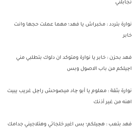
تجابلني
نوارة بتردد : مخبراش يا فهد؛ مهما عملت حجها وانت
خابر
فهد بحزن : خابر يا نوارة ومتوكد ان دلوك بتطلبي مني
اچيلكم من باب الاصول وبس
نوارة بثقة : معلوم يا أبو چاد ميصوحش راچل غريب يبيت
اهنه من غير أذنك
فهد بتعب : هچيلكم؛ بس اغير خلجاتي وهتلاجيني جدامك