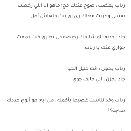
رباب بغضب : صوح عندك حج؛ ماهو انا اللي رخصت
نفسي وهربت معاك زي اي بنت ملهاش أهل
جاد بجدية : لو شايفك رخيصة في نظري كنت تممت
چوازي منك يا رباب
رباب بخجل : انت جليل الحيا
جاد بحزن : اني خايف جوي
رباب وقد تناست غضبها بأكمله : من ايه؛ هو أبوي هددك
بحاچة؟؟!