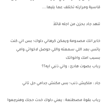
قاسية ومرارته تختلف عما يليها....
تنهد جاد بحزن من اجله قائلاَ
خابر انك مصدومة ويمكن كرهاني دلوك؛ بس اني كنت
يائس بعد اللي سمعته واللي حوصل لاخواتي وامي
بسبب امك واخواتك
رباب بصوت هادئ : واني ذنبي ايه؟؟
جاد : ملكيش ذنب؛ بس مكنش جدامي حل تاني
رباب بقوة مصطنعة : يعني دلوك خدت حجك وهنرچعوا