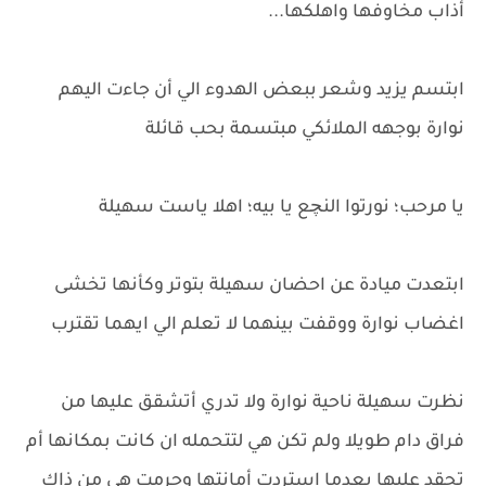
أذاب مخاوفها واهلكها...
ابتسم يزيد وشعر ببعض الهدوء الي أن جاءت اليهم
نوارة بوجهه الملائكي مبتسمة بحب قائلة
يا مرحب؛ نورتوا النچع يا بيه؛ اهلا ياست سهيلة
ابتعدت ميادة عن احضان سهيلة بتوتر وكأنها تخشى
اغضاب نوارة ووقفت بينهما لا تعلم الي ايهما تقترب
نظرت سهيلة ناحية نوارة ولا تدري أتشقق عليها من
فراق دام طويلا ولم تكن هي لتتحمله ان كانت بمكانها أم
تحقد عليها بعدما استردت أمانتها وحرمت هي من ذاك