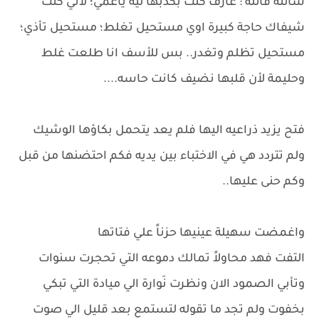
سألته قائلة : عارف كنت بكدبها ليه ياعمي؛ لأني كنت
شيفاك حاجة كبيرة اوي مستحيل تغلط؛ مستحيل تأذي؛
مستحيل تظلم وتغدر.. بس للأسف انا طلعت غلط
وحليمة لأن قلبها نضيف كانت حاسه....
فتح يزيد ذراعيه اليها فلم يعد يتحمل بكاؤها الوشيك
ولم تتردد هي في الاختباء بين يديه فكم احتضنها من قبل
وكم حنى عليها..
واغمضت سهيلة عينيها حزناً علي فتاتها
التفت فهد محاولاً تمالك دموعه التي تحجرت سنوات
وتأبي الصمود الان ونظرت نَوارة الي ميادة التي تبكي
بخفوت ولم تجد ما تقوله لتستمع بعد قليل الي صوت