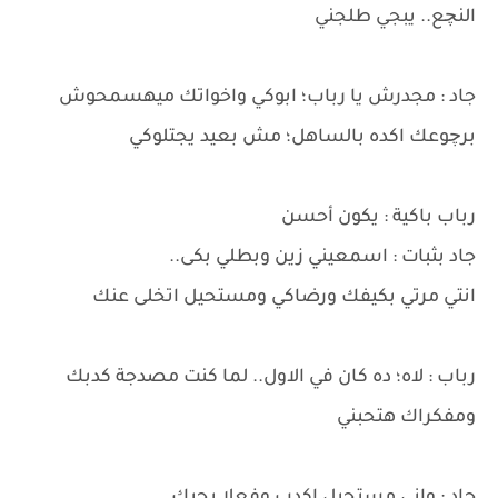
النچع.. يبجي طلجني
جاد : مجدرش يا رباب؛ ابوكي واخواتك ميهسمحوش
برچوعك اكده بالساهل؛ مش بعيد يجتلوكي
رباب باكية : يكون أحسن
جاد بثبات : اسمعيني زين وبطلي بكى..
انتي مرتي بكيفك ورضاكي ومستحيل اتخلى عنك
رباب : لاه؛ ده كان في الاول.. لما كنت مصدجة كدبك
ومفكراك هتحبني