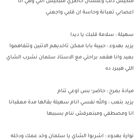
ملكيش ذنب وعلشان خاطري متبكيش انتي وهي انا
اعصابي تعبانة وحاسة ان قلبي واجعني
سهيلة : سلامة قلبك يا ديدا
يزيد بهدوء : حبيبة بابا ممكن تاخديهم الاتنين وتتفاهموا
بعيد وانا هقعد براحتي مع الاستاذ سلمان نشرب الشاي
اللي هيبرد ده
ميادة بمرح : حاضر؛ بس اوعي تنام
يزيد بتعب : والله نفسي انام سهيلة بقالها مدة معقبانا
انا ومصطفي ومبنعرفش ننام بسببها
نوارة بهدوء : اشربوا الشاي يا سلمان وخد عمك ودخله