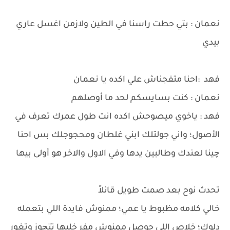
نعمان : بتي حطت راسنا في الطين ولازمن اغسل عاري
بيدي
فهد :احنا متفجناش علي اكده يا نعمان
نعمان : كنت بسايسكم لحد ما أوصلهم
فهد : ياخوي ميصوحش اكده انت طول عمرك تعرف في
الأصول؛ واني جولتلك ابني غلطان ومحجوجلك بس احنا
چينا لعندك وطالبين يدها وفي الاول والاخر هو أولى بيها
تحدث نوح بعد صمت طويل قائلاً
خالي كلامه مظبوط يا عمي؛ ممنوش فايدة اللي بتعمله
دلوك؛ خلاص اللي حوصل ممنوش مفر خليها تتچوز وتغور