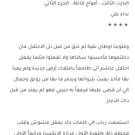
البارت الثالث.. أمواج قاتلة.. الجزء الثاني
نداء علي
🔸🔸🔸🔸
وقلوبنا اوطان نقية لم تذق من قبل ذل الاحتلال فان
دخلتموها فأحسنوا سكناها ولا تفعلوا مثلما يفعل
احتلال غاشم أتى طامعاً بامتلاك أرض جديدة ولم يعبأ
بها فأخذ يعبث بثرواتها ويدمر ما بها من رونق وجمال
الي أن قضى عليها فرفقاً به حبيبي فهو لم يعتد من قبل
ذاك الدمار
استمعت رباب الي كلمات جاد بعقل مشوش وقلب
محطم ذاق وللمرة الأولي مرارة الانكسار ودائماً الأولى