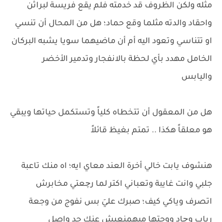
مثله ولكن الظروف قد خدمته فلم يقع فريسة لبراثن
واحقاد والدته مثلما وقع حماد؛ هل من المحال أن تنسي
او تتناسي وتعود اليه أم أن ماضيهما سويا يشبه البركان
الخامل مهدد بأي لحظة بالانفجار وتدمير الأخضر
واليابس
هل من المعقول أن تتخطاه كلياً وتستكمل حياتها ويبقي
هو معلقاً هكذا .. تمتم بغيظ قائلاً
هنشوف يابت خالي أخرة العند معاي ايه؛ اه منك تاعبة
جلبي وانت غايبة وتعباني اكتر لما رچعتي مخابرش
اتصرف وياكي كيف؛ صبرك عليَ بس نفوج من وجعة
رباب وچاد ووجتها ميهمنعيش عنك حد واصل