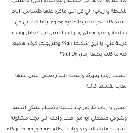
جاد بهدوء : خايف من مجابلتي مع ميادة اختي؛ حاسس
بلخبطة يا رباب؛ اني كل اللي فاكره عنها طشاش؛ ايام
بعيدة كانت حياتنا فيها هادية وحلوة؛ ياما شالتني هي
وحليمة ولعبوا معاي ودلوك حاسس اني هجابل واحدة
غريبة عني؛ يا تري شكلها ايه؟؟ وطريجتها كيف؛ هحبها
كيه ما كنت بحبها زمان ولا ايه؟؟
احست رباب بحيرته واعطت العذر بعض الشئ لكنها
نهرت نفسها قائلة
اعجلي يا رباب خلاص چاد خدعك وضحك عليكي انسيه
وشوفي هتعملي ايه مع اهلك وامك اللي بجت مشلولة
بسبب عملتك السودة وياريت طلع حبه حجيجة؛ طلع كله