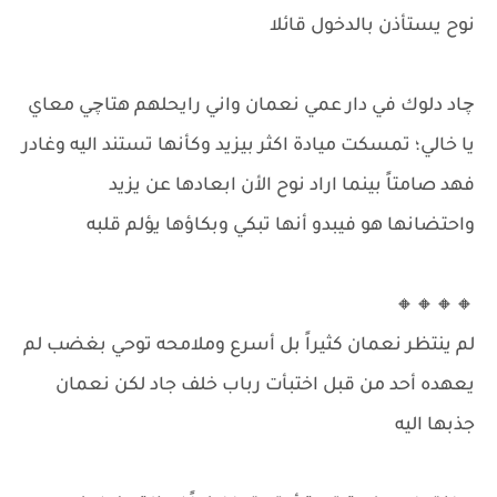
نوح يستأذن بالدخول قائلا
چاد دلوك في دار عمي نعمان واني رايحلهم هتاچي معاي
يا خالي؛ تمسكت ميادة اكثر بيزيد وكأنها تستند اليه وغادر
فهد صامتاً بينما اراد نوح الأن ابعادها عن يزيد
واحتضانها هو فيبدو أنها تبكي وبكاؤها يؤلم قلبه
🔸🔸🔸🔸
لم ينتظر نعمان كثيراً بل أسرع وملامحه توحي بغضب لم
يعهده أحد من قبل اختبأت رباب خلف جاد لكن نعمان
جذبها اليه