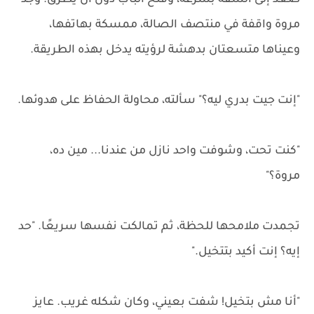
صعد إلى الشقة بسرعة، وفتح الباب دون أن يطرق. وجد
مروة واقفة في منتصف الصالة، ممسكة بهاتفها،
وعيناها متسعتان بدهشة لرؤيته يدخل بهذه الطريقة.
"إنت جيت بدري ليه؟" سألته، محاولة الحفاظ على هدوئها.
"كنت تحت، وشوفت واحد نازل من عندنا... مين ده،
مروة؟"
تجمدت ملامحها للحظة، ثم تمالكت نفسها سريعًا. "حد
إيه؟ إنت أكيد بتتخيل."
"أنا مش بتخيل! شفت بعيني، وكان شكله غريب. عايز