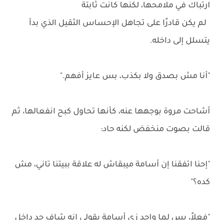
ارتباك في ملامحها، لكنها كانت ثابتة
لم يكن قادرًا على تجاهل الإحساس الثقيل الذي بدأ
يتسلل إلى داخله.
"أنا مش بصدق ولا بكذب، بس عايز أفهم."
أشاحت مروة بوجهها عنه، كأنها تحاول كبح انفعالها، ثم
قالت بصوت منخفض لكنه حاد:
"إحنا اتفقنا إن أسامة ميبقاش له علاقة ببيتنا تاني، مش
كده؟"
"فعلاً، بس لما واحد زي أسامة يقولي إنه شاف حد داخل