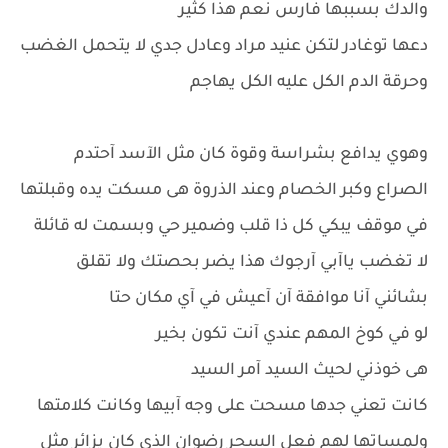
والدك بسببها فارس نعم هذا كثير
دعها توغادر لتكن عنيد مراد وعادل جدي لا يتحمل الغضب
وحرقة الدم الكل عليه الكل يهاجم
وهوي يدافع بشراسة وقوة كان مثل الآسد آحتدم
الصراع وكبر الخصام وعند الذروة هى مسكت يده وقبلتها
في موقف يبكي كل ذا قلب وضمير حي وبسمت له قائلة
لا تغضب ياآبي آرجوك هذا يضر بحصتك ولا تقلق
بشائني آنا موافقة آن آعيش في آي مكان حتا
لو في كوخ المهم عندي آنت تكون بخير
هى خوذني لحيث السيد آمر السيد
كانت تعني جدها مسحت على وجه آبيها وكانت كلامتها
ولمساتها لهم فعل السحر رضوان الذي كان يزائر مثل