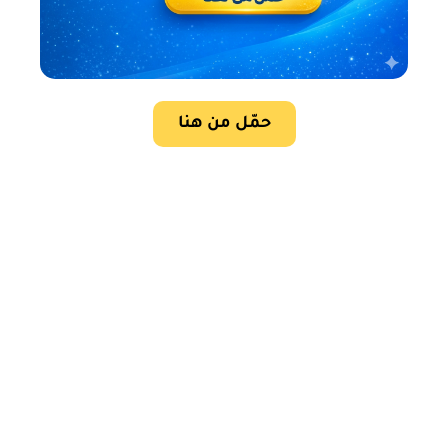
حمّل من هنا