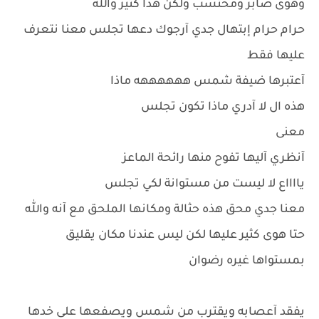
وهوى صابر ومحتسب ولكن هذا كثير والله
حرام حرام إبتهال جدي آرجوك دعها تجلس معنا نتعرف
عليها فقط
آعتبرها ضيفة شمس ههههههه ماذا
هذه ال لا آدري ماذا تكون تجلس
معنى
آنظري آليها تفوح منها رائحة الماعز
يااااع لا ليست من مستوانة لكي تجلس
معنا جدي محق هذه حثالة ومكانها الملحق مع آنه والله
حتا هوى كثير عليها لكن ليس عندنا مكان يقليق
بمستواها غيره رضوان
يفقد آعصابه ويقترب من شمس ويصفعها على خدها