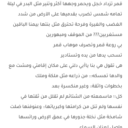
قمر تزداد خجل ويحمر وجهها آكثر وتنير مثل البدر في ليلة
تمامه شمس تضرب بقدميها على الآرض من شدد
الغضب والغيرة وفرحة تحترق مثل بنتها بيمنا الباقين
مستغربين??? من الموقف ومبهورين
بي روعة قمر وتصرف موهاب قمر
تسحب يدها من يده وتستادير
هى تقول هي بنا ياآبي دلني على مكان إقامتي ومشت مع
والدها تمسكه::: من ذراعه مثل ملكة وملك
بخطوات واثقة:: وغير منكسرة بعد
كل؛؛ ماسمعته من الشتائم لم تقلل من ثقتها في
نفسها ولم تنل من كرامتها وكبريائها:: وعنوفنها ضلت
شامخة مثل نخلة جذورها في عمق الإرض ورائسها
واصل لعنان السماء