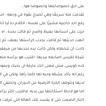
على ادق خصوصايتها وخصوصا هو!...
تقدمت منه سريعًا وهي تصرخ بقوة في وجهه : انت ب
رفع احد حاجبيه مشيرًا على نفسه : الكلام ده ليا أنا؟
جزت على اسنانها بغيظ واضح ثم قالت بحدة : اه 
انهت حديثها ثم قامت بجذب كراستها بعنف، ثم ع
كادت ان تتخطاه ولكن كانت يده تجذبها من مرف
نتيجة لغرس اصابعه بيديها، اقترب هو برأسه منها
كده كويس، مش معنى انك عارفة ان بحبك وبموت 
رغم انه يأكد عشقه وحبه لها كلما رأها، ولكن في
لديها وتتوقف الكرة الأرضية عن الدوران، وتختفي 
اما هو لاحظ استكانتها بين يديه، فاقترب اكثر برأس
اختار الصمت حتى لا يفسد تلك الهالة التي غرقت 