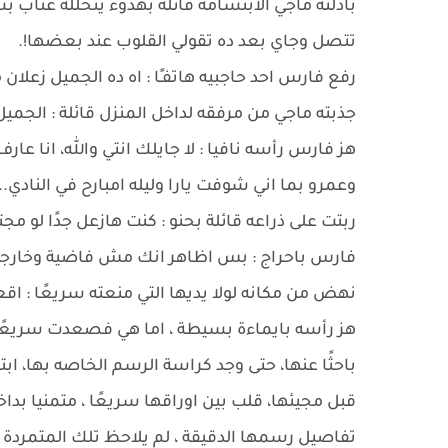
بادلته ماجي الابتسامة قائلة بهدوء يتخلله عتاب 
تتصل وجاي بعد ده تقولي القلوب عند بعضها!.
رفع فارس احد حاجبيه هاتفـًا : اه ده الجميل زعلان 
جذبته ماجي من مرفقه لداخل المنزل قائلة : الجميل
هز فارس رأسه نافيا : لا جايلك انتي والله، انا ع
وعمرو بما اني شوفت يارا وليله امبارح في النادي..
ربتت على ذراعه قائلة بحنو : كنت هازعل جدًا لو 
فارس باحراج : بس اظاهر انك مش فاضية وخارجة 
نهض من مكانه لولا يديها التي منعته سريعًا : اق
هز رأسه بايماءة بسيطة ، اما هي فصعدت سريعًا ت
باحثًا عنها، حتى وجد كراسة الرسم الخاصه بها، 
قبل مجيئها، قلب بين اوراقها سريعًا ، متمنيا بد
تفاصيل رسمها الدقيقة ، لم يلاحظ تلك المتمردة ا