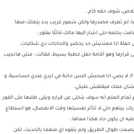
 خلاص، شوف حقه كام..
ها، لم تعرف مصدرها ولكن شعور غريب بدء يتملك منها
ت بخلعه حتى اشار اليها مالك قائلًا بفتور :
فلة انا معنديش حد يحضر، والحاجات دي شكليات.
لى قرارها وهو أقامة حفل خطبة بسيط، فقالت : مش هانجيب
لة !!، لا بصي انا مبحبش البس حاجة في ايدي عندي حساسية، و
علشان عمك ميقلقش عليكي.
 تمام العلم انه سوف يتخلى عن قراره ويلبى طلبها على الفور
ات بينهم حتي لا تتأثر نفسيتها وقت الانفصال، هو استطاع
يه ان يكون حاد هكذا معاها..
الصمت طوال الطريق، ولم يتفوه اي منهما بالحديث، لكن