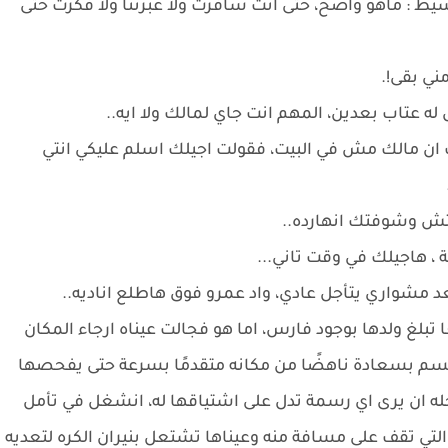
بسيط : ماهو واضح، حتى انت سافرت ولا عبرتنا ولا فكرت حتى
مني بقى!.
 له عتاب بعدين، المهم انت جاي لمالك ولا ايه..
ارف ان مالك مش في البيت، فقولت اجيلك اسلم عليكي انتي
مجتش وشوفتك انهارده..
، هاجيلك في وقت تاني...
عد مشواري يتأجل عادي، واد عمرو فوق هاطلع اناديه..
بلغ ولدها بوجود فارس، اما هو فجالت عيناه ارجاء المكان
ابتسم بسعادة ناهضًا من مكانه متقدمًا بسرعة حتى يفحصها
اخله ان يرى اي رسمة تدل على اشتياقها له، انشغل في تأمل
لتي تقف على مسافة منه وعيناها تشتعل بنيران الكره لتعديه