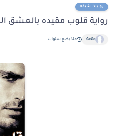
روايات شيقه
رواية قلوب مقيده بالعشق الفصل الثالث 
GeGe
منذ بضع سنوات