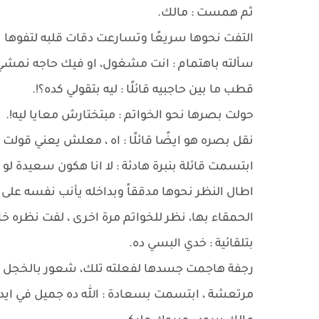
ثم همست : مالك.
التفت نحوها سريعًا وتسارعت دقات قلبه لتفوها با
سألته باهتمام : انت مشغول، او فيك حاجه نمشي 
قطب ما بين حاجبيه قائلًا : ليه بتقولي كده؟!.
حولت بصرها نحو الخواتم : مبتختارش معايا ليه!.
نقل بصره هو ايضًا قائلًا : اه ، معلش يعني قولت
ابتسمت قائلة بنبرة هادئة : لا انا هكون سعيدة لو 
اطال النظر نحوها مدققاً وبداخله يأنب نفسه على 
الحمقاء بها، نظر للخواتم مرة اخرى ، لفت نظره خا
بتلقائية : خدي البسي ده.
رجفة هاجمت جسدها لفعلته تلك، شعور بالخجل تم
مرتعشة ، ابتسمت بسعادة : الله ده جميل في ايد