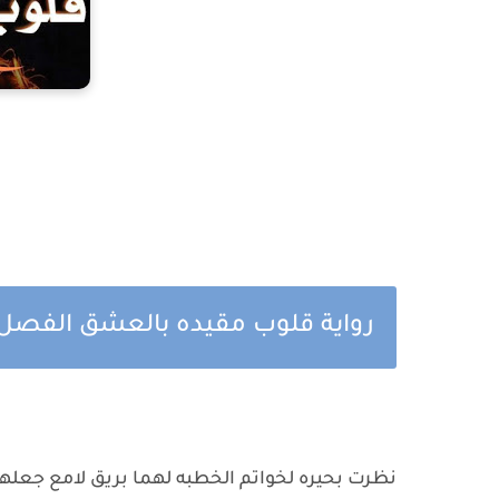
رواية قلوب مقيده بالعشق الفصل ا
نظرت بحيره لخواتم الخطبه لهما بريق لامع جعله