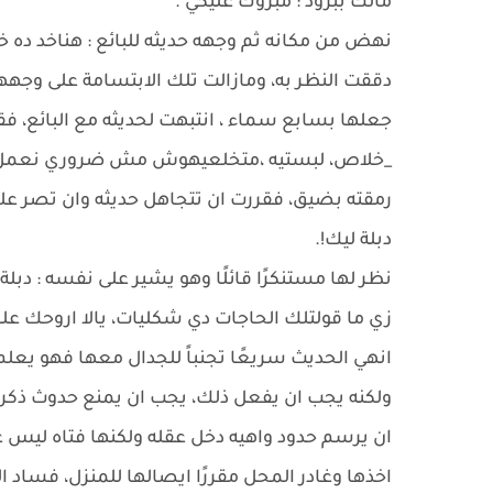
مالك ببرود : مبروك عليكي .
نهض من مكانه ثم وجهه حديثه للبائع : هناخد ده
دققت النظر به، ومازالت تلك الابتسامة على وجه
جعلها بسابع سماء ، انتبهت لحديثه مع البائع، فقام
_خلاص، لبستيه ،متخلعيهوش مش ضروري نعمل ح
رمقته بضيق، فقررت ان تتجاهل حديثه وان تصر ع
دبلة ليك!.
نظر لها مستنكرًا قائلًا وهو يشير على نفسه : دب
زي ما قولتلك الحاجات دي شكليات، يالا اروحك 
انهي الحديث سريعًا تجنباً للجدال معها فهو يعلم
ولكنه يجب ان يفعل ذلك، يجب ان يمنع حدوث ذكري
ان يرسم حدود واهيه دخل عقله ولكنها فتاه ليس عل
اخذها وغادر المحل مقررًا ايصالها للمنزل، فساد 