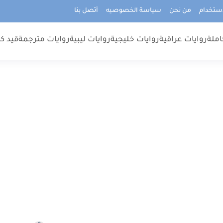
استخدام
من نحن
سياسة الخصوصيه
أتصل بنا
املة
روايات عراقية
روايات خليجية
روايات ليبية
روايات مترجمة
قيد كت