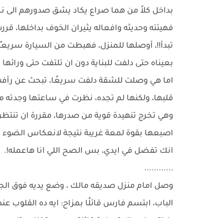
بداخل كلاً من هما صراع يكاد يشق صدورهم الى 
فهيئته وحديثه وافعاله يثيران الخوف بداخلها، قرر
تبدأ!!، أوصلها للمنزل، فهبطت من السيارة سريعـً
بعيناه حتى دلفت للبناية دون ان تلتفت حتى ورائها 
اما هي وصلت للشقة دلفت سريعًا، تبحث عن رأفت ف
قلبها، ولكنها لم تجده، نظرت في ساعتها وجدته 
وهي تخرج تنهيدة قوية من صدرها، مقررة ان تنتظ
اصبعها بقوة لمعة غريبة نتيجة لانعكاس الضوء علي
انك تفضل في ايدي، بس الصح اللي انا هاعمله!.
............
وصل امام منزل صديقه مالك ، وضع يديه فوق الجر
الباب، ابتسم فارس قائلًا بمزاح: ايه ده القلوب عند