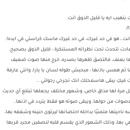
تهبب ايه يا قليل الذوق انت.
!.
انت ، هو في حد غيرك، في حد غيرك ماسك كراستي في ايده!.
ادت تتحدث تحت نظراته المستنكرة : قليل الذوق بصحيح.
قها بعنف، فالتصق ظهرها بصدره، خرج منها صوت ضعيف
 ثم همس باذنها : مبحبش طوله لسان يا يارا، وانتي عارفة
فيكِ يبقى هاسمحلك انك تجرحي رجولتي ..
 كل مرة لها مذاق خاص، وشعور مختلف يجعلها تبتلع أي حديث
الاصوات من حولها، ويبقى صوته هو فقط يتردد في اذنها..
ه ناحيتها متمنيًا بداخله احتضانها ليرتوى حنينه وشغفه بها،
هي بها، وذلك الشعور الذي يقسم قلبه لنصفين مجرد قربها