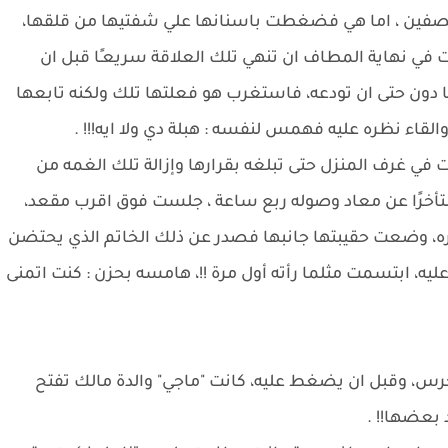
نصفين ، اما هي فضغطت باسنانها علي شفتيها من قلقها،
ت في نهاية المطاف ان تنهي تلك العلاقة سريعـًا قبل ان
ا دون حتى ان تودعه، فاستغرب هو فعلتها تلك ولكنه تابعها
والقاء نظره عليه فهمس لنفسه : هبلة دي ولا ايه!!! .
ي غرف المنزل حتى تبلغه بقرارها وإزالة تلك الغمه من
متأخرًا عن معاد وصوله ربع ساعة ، جلست فوق اقرب مقعد،
ره، وضعت حقيبتها جانبها فصدر عن ذلك الخاتم الذي يحتضن
ه، ابتسمت مثلما رأته أول مرة !!، هامسه بحزن : كنت اتمنى
س، وقبل ان يضغط عليه، كانت "ماجي" والدة مالك تفتح
 بعضها!! .