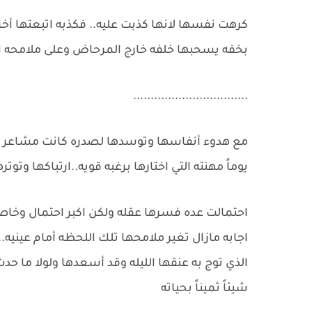
كرهت نفسها لانها كذبت عليه.. فكذبه اتبعتها أخر
بخفه يسحبها خلفه خارج المرحاض وعلى ملامحه ا
.................................
مع هدوء أنفاسها وتوسدها لصدره كانت مشاعر أ
يوماً مهنته التي اختارها برغبه قويه..ارتباكها وتوتره
احتمالت عده فسرها عقله ولكن اكبر احتمال وخاصه ان 
اجابه مازال تغير ملامحها تلك اللحظه أمام عينيه.
الذي توج به عنقها الليله وقد أسعدها ولولا ما 
شيئاً ثميناً بحياته