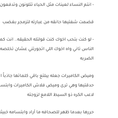
- انتم النساء لعينات مثل الحياء تتلونون وتدفعو
قضمت شفتيها حانقه من عبارته لتزمجر بغضب
- لو كنت بتحب اخوك كنت قولتله الحقيقه.. انت ك
الناس تاني واه اخوك اللي اتجورتني عشان تخلص
الضربه
وميض الكاميرات جعله يبلتع باقي كلماتها جاذباً 
حدقتيها وهي ترى وميض فلاش الكاميرات وابتسا
لاعب الكره ذو السيط اللامع لزوجته
حررها بعدما ظهر للصحافه ما أراد وابتسامه خبي