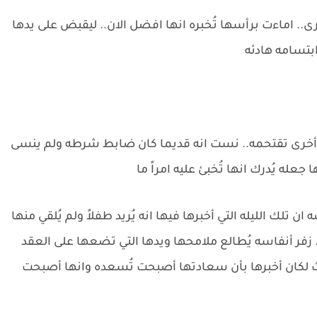
ى.. اماءت برأسها تُخبره انها افضل الان.. ليقبض على يدها
بتسامه هادئه
خرى تقتحمه.. نست انه قديما كان ضابط شرطه ولم ينسى
ا جعله يُدرك انها تُخبئ عليه امراً ما
تلك الليله التي أخبرها فيها انه يُريد طفلاً ولم يُلقي منها
. زفر أنفاسه يُطالع ملامحها ويدها التي تضعها على العقد
حدث لكان أخبرها بأن سعادتها أصبحت تُسعده وانها أصبحت