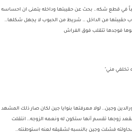
اً في قطع شكه.. بحث عن حقيبتها وداخله يتمنى ان احساسه
ب حقيبتها من الداخل .. شريط من الحبوب لا يجهل شكلها..
وها فوجدها تتقلب فوق الفراش
ه تخلفي مني"
دين وجين.. لولا معرفتها بنوايا جين لكان صار ذلك المشهد
عد زوجها تقسم أنها ستكون له ونعمه الزوجه.. انتقلت
حاولته فشلت وجين بالنسبه لشقيقه لعنه استوطنته..