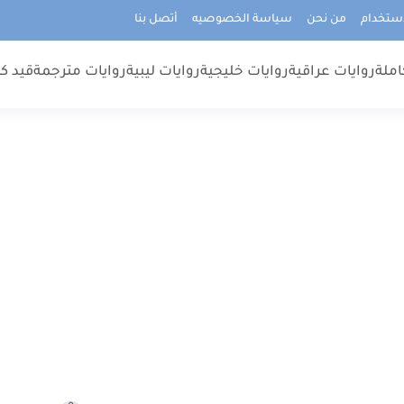
استخدام
من نحن
سياسة الخصوصيه
أتصل بنا
املة
روايات عراقية
روايات خليجية
روايات ليبية
روايات مترجمة
قيد كت