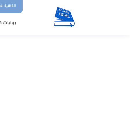
اتفاقية ال
روايات ك