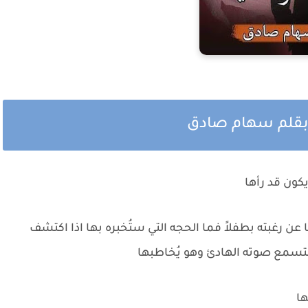
ن بقلم سهام صادق
كون قد رأها
 رغبته بطفلاً فما الحجه التي ستُخبره بها اذا اكتشف
 لتسمع صوته الهادئ وهو يُخاطبها
ها