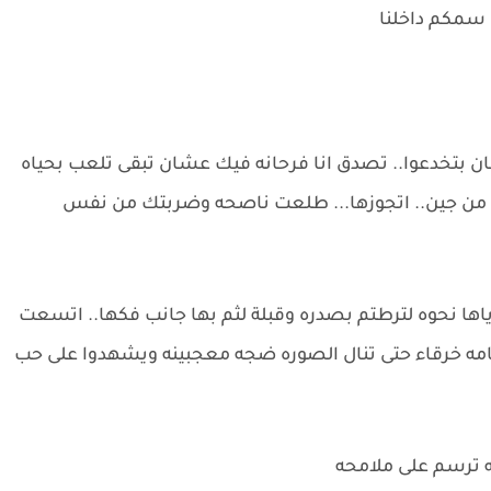
ن سمكم داخلنا
مان بتخدعوا.. تصدق انا فرحانه فيك عشان تبقى تلعب بحياه
ه من جين.. اتجوزها... طلعت ناصحه وضربتك من نفس
اياها نحوه لترطتم بصدره وقبلة لثم بها جانب فكها.. اتسعت
مه خرقاء حتى تنال الصوره ضجه معجبينه ويشهدوا على حب
ثه ترسم على ملامحه