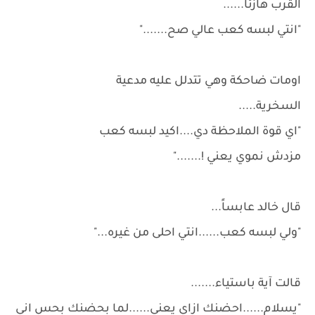
القرب هازئاً......
"انتي لبسه كعب عالي صح......."
اومات ضاحكة وهي تتدلل عليه مدعية
السخرية.....
"اي قوة الملاحظة دي....اكيد لبسه كعب
مزدش نموي يعني !......."
قال خالد عابساً...
"ولي لبسه كعب......انتي احلى من غيره..."
قالت آية باستياء.......
"يسلام......احضنك ازاي يعني......لما بحضنك بحس اني