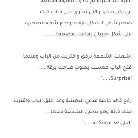
اخيرة عند المرآة ثم نظرت لطاولة القابعة
في ركن منفرد والتي تحتوي على قالب كيك
صغير شهي الشكل فوقه يوضع شمعة صغيرة
على شكل حبيبان يعانقا بعضهما........
اشعلت الشمعة برفق واقتربت من الباب وعندما
فتح الباب همست بصوتٍ ضاحك برقة.....
"Surprise....."
رفع خالد حاجبه مدعي الدهشة وقد اغلق الباب واقترب
منها قائلا وهو يطفئ الشمعة معها...
"احلى Surprise ده....."