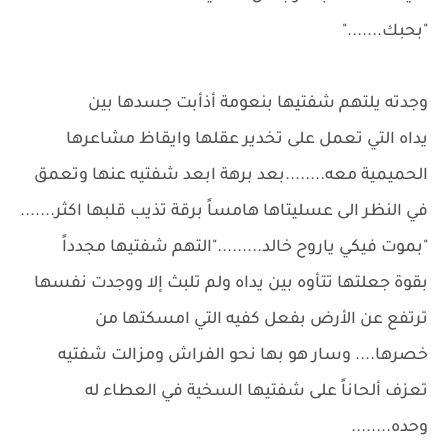
"بحبك......."
وجدته يلتهم شفتيها بنعومة أذأبت جسدها بين
يداه التي تعمل على تخدير عقلها وايقاظ مشاعرها
الحميمية معه........بعد برهة ابعد شفتيه عنها وتعمق
في النظر الى عسليتاها هامساً برقة تذيب قلبها اكثر.......
"بموت فيكي ياروح خالد........."التهم شفتيها مجدداً
بقوة جعلتها تتأوه بين يداه ولم تلبث إلا ووجدت نفسها
ترتفع عن الأرض بفعل كفيه التي امسكتها من
خصرها.... وسار هو بها نحو الفراش ومزالت شفتيه
تعزف ألحاناً على شفتيها السخية في العطاء له
وحده........