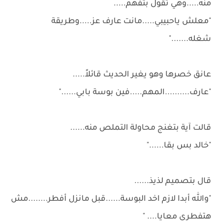
منه.....وهي تقول بتفهم.....
"معلش ياحبيبي.....مانت عارف عز.....وطريقة
شغله......."
عانق خصرها وهو يغير الحديث قائلاً.....
"عارف..........المهم.....فين بوسة بابي......"
قالت آية بتغنج محاولة التملص منه......
"خالد بس بقا......"
قال بتصميم لذيذ......
"والله أبدا لازم اخد البوسة......قبل مانزل أفطر........مش
هتفطري معايا.... "