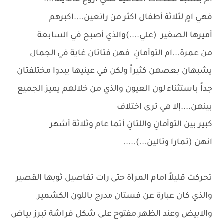
ام بنسبة للحظات العائلية فهي أروع مالديها....
فهي امٍ لثلاثة أطفال اكثر من رائعين....اكبرهم
أميرها الصغير (علي....)والذي أصبح في السابعة
من عمرة...ام التوأمانِ فهن فتاتان غاية في الجمال
يشبهان بعضهن كثيراً ولكن في عينيها يبدوا مختلفتان
جداً باستثناء لون العيون والذي من خلالهم يميز الجميع
بينهن....إلا هي ترى اختلاف
كبير بين التوأمانِ واللتانِ أتما عام وثلاثة أشهر
انهن (تمارا وتالين...).....
تحركت قليلاً امام المرآة حتى رات تفاصيل ثوبها القصير
والذي كان عبارة عن فستان مدرج باللون الكشمير
والابيض وعند الظهر مفتوح على شكل فراشة تبرز بياض