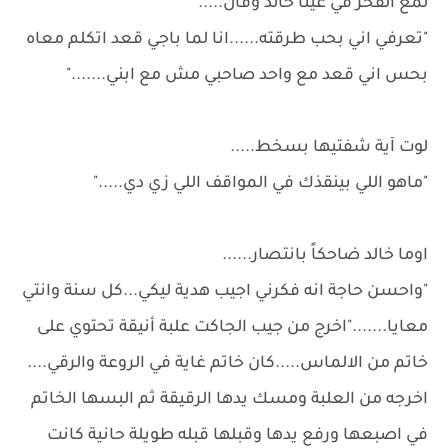
لمع الفخر في عينا خالد وقال.....
"تعرفي اني بحب طرقته......انا لما باجي قعد اتكلم معاه
بحس اني قعد مع واحد صاحبي مش مع ابني......."
لوت آية شفتيها بسخط.....
"ماهو اللي بينقذك في المواقف اللي زي دي....."
اوما خالد ضاحكاً بانتصار......
"واحسن حاجة انه فكرني اجيب هدية ليكي...كل سنة وانتي
معايا......."اخرج من جيب الجاكت علبة أنيقة تحتوي على
خاتم من الالماس.....كان خاتم غاية في الروعة والرقي....
اخرجه من العلبة ومسك يدها الرقيقة ثم البسها الخاتم
في اصبعها ورفع يدها وقبلها قبله طويلة حانية كانت