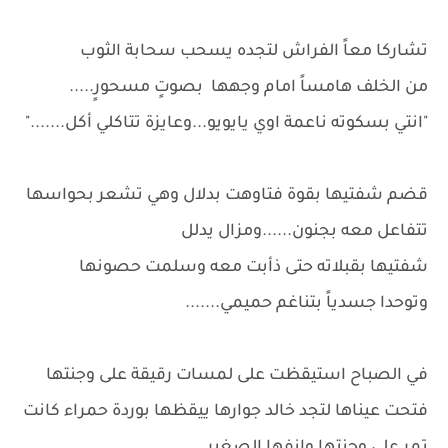
تشاركا معاً الفراش لتجده يسحب سحابة الثوب
من الخلف هامساً امام وجهها بصوتٍ مسحورٍ.....
"انتي بسكوته ناعمة اوي يايويو...وعايزة تتاكلي أكل......."
قضم شفتيها بقوة فتاوهت بدلال وهي تشعر بحواسها
تتفاعل معه بجنون......ومزال يدلل
شفتيها بقبلاته حتى ذأبت معه وسلمت حصونها
وتوحدا جسدياً بتناغم حميمي.......
في الصباح استيقظت على لمسات رقيقة على وجنتها
فتحت عيناها لتجد خالد جوارها ييقظها بوردة حمراء كانت