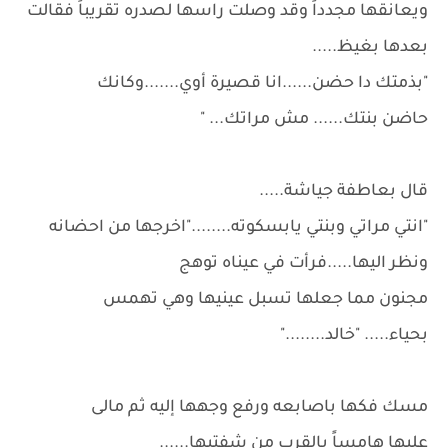
ويعانقها مجدداً وقد وصلت راسها لصدره تقريباً فقالت
بعدها بغيظ.....
"بذمتك دا حضن......انا قصيرة أوي.......وكانك
حاضن بنتك...... مش مراتك... "
قال بعاطفة جياشة.....
"انتي مراتي وبنتي يابسكوته........"اخرجها من احضانه
ونظر اليها.....فرأت في عيناه توهج
مجنون مما جعلها تسبل عينيها وهي تهمس
بحياء..... "خالد........"
مسك فكها باصابعه ورفع وجهها إليه ثم مالى
عليها هامساً بالقرب من شفتيها......