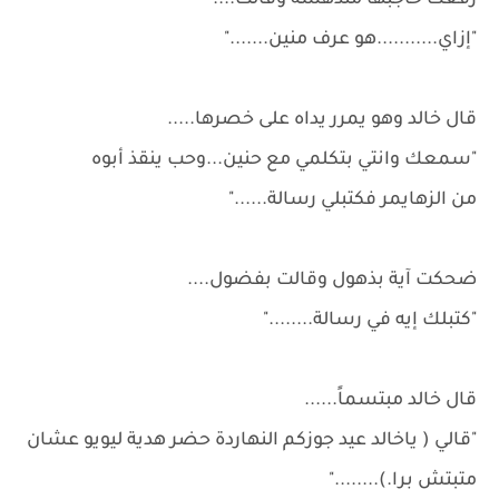
رفعت حاجبها مندهشة وقالت....
"إزاي...........هو عرف منين......."
قال خالد وهو يمرر يداه على خصرها.....
"سمعك وانتي بتكلمي مع حنين...وحب ينقذ أبوه
من الزهايمر فكتبلي رسالة......"
ضحكت آية بذهول وقالت بفضول....
"كتبلك إيه في رسالة........"
قال خالد مبتسماً......
"قالي ( ياخالد عيد جوزكم النهاردة حضر هدية ليويو عشان
متبتش برا.)........"