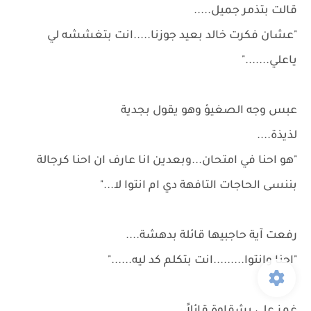
قالت بتذمر جميل.....
"عشان فكرت خالد بعيد جوزنا.....انت بتغششه لي
ياعلي......."
عبس وجه الصغيؤ وهو يقول بجدية
لذيذة....
"هو احنا في امتحان...وبعدين انا عارف ان احنا كرجالة
بننسى الحاجات التافهة دي ام انتوا لا..."
رفعت آية حاجبيها قائلة بدهشة....
"احنا وانتوا.........انت بتكلم كد ليه......"