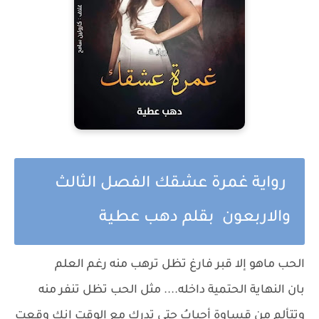
رواية غمرة عشقك الفصل الثالث
والاربعون بقلم دهب عطية
الحب ماهو إلا قبر فارغ تظل ترهب منه رغم العلم
بان النهاية الحتمية داخله.... مثل الحب تظل تنفر منه
وتتألم من قساوة أحبابُ حتى تدرك مع الوقت انك وقعت