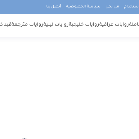
استخدام
من نحن
سياسة الخصوصيه
أتصل بنا
املة
روايات عراقية
روايات خليجية
روايات ليبية
روايات مترجمة
قيد كت