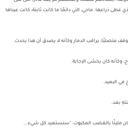
مة، أجسادهم منهكة، وبعضهم لم يعد قادرًا حتى على
طى ذراعها. ماجي، التي دائمًا ما كانت ثابتة، كانت عيناها
وقف متصلبًا، يراقب الدمار وكأنه لا يصدق أن هذا يحدث.
، وكأنه كان يخشى الإجابة.
 في البعيد.
هِ بعد.
 كان مليئًا بالغضب المكبوت. "سنستعيد كل شيء...