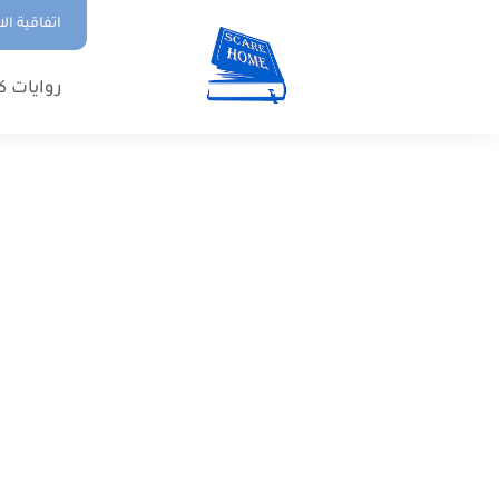
اتفاقية ال
روايات ك