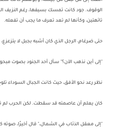
التفت إلى من تبقى من جيشه. وجوههم كانت مصدو
الوقوف. جود كانت تمسك بسيفها، رغم النزيف الذي غ
تائهتين، وكأنها لم تعد تعرف ما يجب أن تفعله.
حتى ضرغام، الرجل الذي كان أشبه بجبل لا يتزعزع، 
"إلى أين نذهب الآن؟" سأل أحد الجنود بصوت مبحوح
نظر رعد نحو الأفق، حيث كانت الجبال السوداء تلوح
كان يعلم أن عاصمته قد سقطت. لكن الحرب لم تنت
"إلى معقل الذئاب في الشمال،" قال أخيرًا، صوته