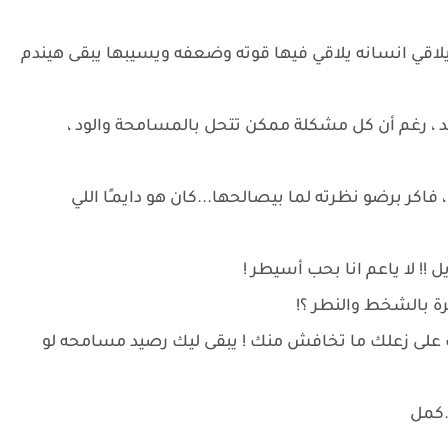
ي يلاقي انسانه يلاقي فيها قوته وضعفه ويسيبها يبقى هيندم
عند ، رغم أن كل مشكلة ممكن تتحل بالمسامحة والود ،
، فاكر برضو نظرته لما بيصالحها...كان هو دايمـًا اللي
 !! لا ياعم انا بحب أسيطر !
ة بالشخط والنطر ؟!
ف على زعلك ما تخافش منك ! يبقى ليك رصيد مسامحه لو
.كمل