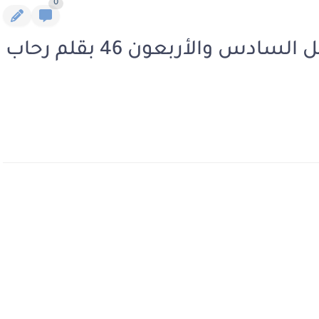
0
رواية امبراطورية الرجال الفصل السادس والأربعون 46 بقلم رحاب