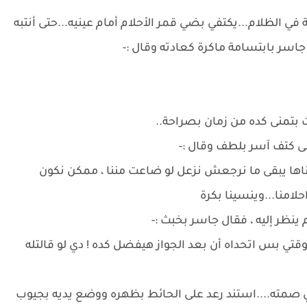
 الظلام...يكتفي بضي قمر الأحلام أمام عينيه...حتى أنتبه
جاسر بابتسامة ماكرة كعادته وقال :-
نت بتمنى كده من زمان بصراحة..
لى كتف آسر بلطف وقال :-
بناها يبقى ما نرجعش نزعل لو ضاعت مننا ، ممكن نكون
امنا...وينسينا بكرة
نظر إليه ، فقال جاسر بخبث :-
 دلوقتي بس اتحداه أن بعد الجواز هيفضل كده ! دي لو قالتله
صمته....استند رعد على الحائط بظهره ووضع يديه بجيوب