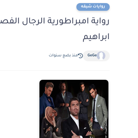
روايات شيقه
ابراهيم
GeGe
منذ بضع سنوات