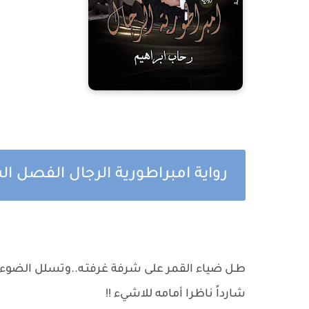
رواية امبراطورية الرجال الفصل ال
طـل ضياء القمر على شرفة غرفتـه..وتسلل الضوء 
شارداً ناظرا أمامه للاشيء !!