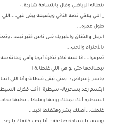
بنطاله الرياضي وقال بابتسامة شاردة :-
_ اللي يلاقي نصه التاني ويضيعه يبقى غبي....الل
طول عمره...
الزعل والخناق والكبرياء خلى ناس كتير تبعد ، وت
بالأحترام والحب...
تعرفوا....انا لسه فاكر نظرة أبويا وأمي زعلانة منه 
بيصالحها حتى لو هي اللي غلطانة !
جاسر بإعتراض :- يعني تبقى غلطانة وأنا اللي اتحايل
ابتسم رعد بسخرية:- سيطرة !! أنت فكرك السيطر
السيطرة أنك تمتلك روحها وقلبها...تخليها تخا
غلطت...أصلك بشر وهتغلط اكيد...
يوسف بابتسامة صادقة :- أنا بحب كلامك يا رعد..