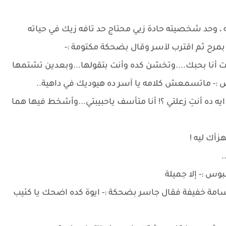
 ، وحد شخصيته حادة زيي محتاج حد تافه زيك في حياته
ح ثم اقترب لآسر وقال بضحكة مكتومة :-
.بت أنا بحبك....وتخشن كده وأنت بتقولها...وبعدين تشتمها
- ماتسمعش كلامه يا آسر ده هيوديك في داهية..
ايه ده أنتِ زعلتي ؟! أنا متأسف ياحبيبتي...وأشخط فيها هما
زأك ليه !
.
س :- إلا جميلة
مة خفيفة فقال جاسر بضحكة :- ايوة كده اضحك يا كئيب