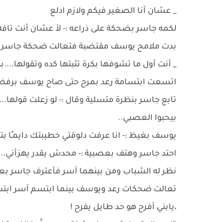
_ عشان أنا الصغير فيكم ولازم ادلع
لكمه جاسر بضحكة على ذراعه :- لأ عشان أنت تافه
بدت ملامح يوسف مقتضبة فتعالت ضحكة جاسر بمر
_ أنت أول ما تشوفها بكرة تثبتها كده وتقولها...
اتسعت ابتسامة رعد بمرح حتى صاح يوسف برفض :
تابع جاسر بنظرة متسلية وقال :- لو زعلت قولها...
بيحبوا العصبي..
يوسف بغيظ :- انا عرفت دلوقتي خطيبتك دايمـًا بته
احتد جاسر وهتف بعصبية :- محدش يقدر يهزأني...
نظر له الشباب ومن بينهما آسر فأعترف جاسر بعبو
تعالت ضحكات رعد ويوسف بينما ابتسم آسر ابتسا
،يابني أفرح هو حد طايل يفرح !