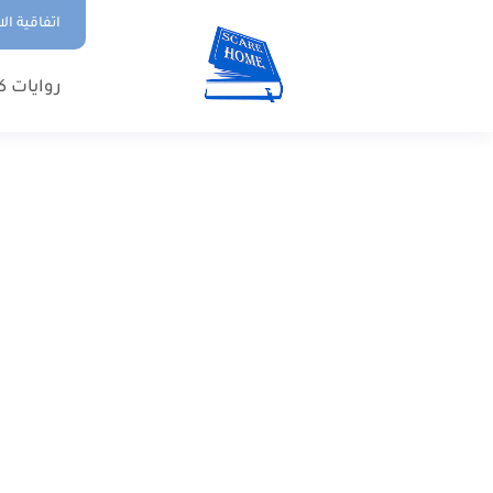
اتفاقية ال
روايات ك