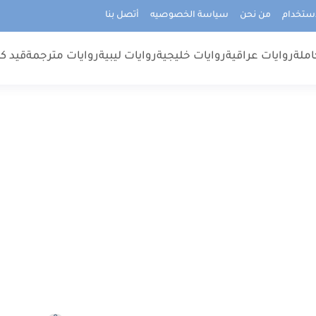
استخدام
من نحن
سياسة الخصوصيه
أتصل بنا
املة
روايات عراقية
روايات خليجية
روايات ليبية
روايات مترجمة
قيد كت