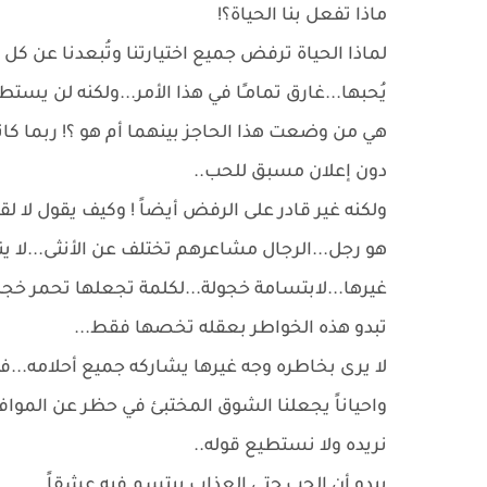
ماذا تفعل بنا الحياة؟!
لماذا الحياة ترفض جميع اختيارتنا وتُبعدنا عن كل 
يُحبها...غارق تمامـًا في هذا الأمر...ولكنه لن يستطي
هي من وضعت هذا الحاجز بينهما أم هو ؟! ربما كان
دون إعلان مسبق للحب..
ولكنه غير قادر على الرفض أيضاً ! وكيف يقول لا لقر
هو رجل...الرجال مشاعرهم تختلف عن الأنثى...لا ي
غيرها...لابتسامة خجولة...لكلمة تجعلها تحمر خج
تبدو هذه الخواطر بعقله تخصها فقط...
لا يرى بخاطره وجه غيرها يشاركه جميع أحلامه...فتا
واحياناً يجعلنا الشوق المختبئ في حظر عن المواف
نريده ولا نستطيع قوله..
يبدو أن الحب حتى العذاب يبتسم فيه عشقاً....