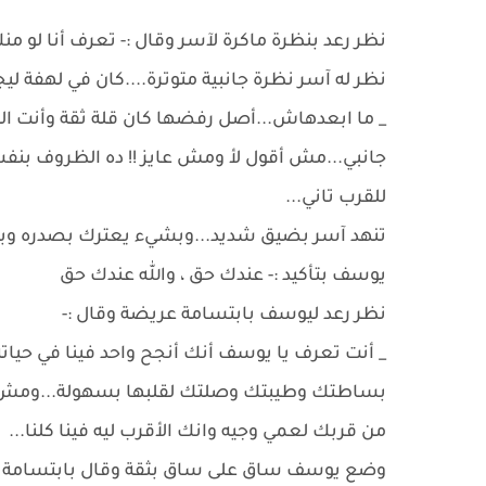
نظر رعد بنظرة ماكرة لآسر وقال :- تعرف أنا لو من
نظر له آسر نظرة جانبية متوترة....كان في لهفة ليج
_ ما ابعدهاش...أصل رفضها كان قلة ثقة وأنت الل
جانبي...مش أقول لأ ومش عايز !! ده الظروف بنف
للقرب تاني...
تنهد آسر بضيق شديد...وبشيء يعترك بصدره وبقلبه
يوسف بتأكيد :- عندك حق ، والله عندك حق
نظر رعد ليوسف بابتسامة عريضة وقال :-
_ أنت تعرف يا يوسف أنك أنجح واحد فينا في حيا
بساطتك وطيبتك وصلتك لقلبها بسهولة...ومش لق
من قربك لعمي وجيه وانك الأقرب ليه فينا كلنا...
وضع يوسف ساق على ساق بثقة وقال بابتسامة :