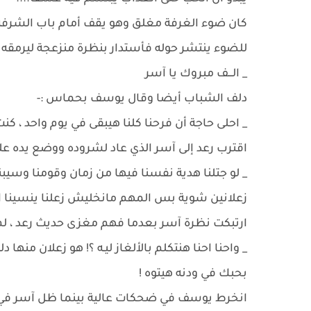
كان ضوء الغرفة مغلق وهو يقف أمام باب الشرفة في
للضوء ينتشر حوله فأستدار بنظرة منزعجة ليرمقه 
_ الـــف مبروك يا آسر
دلف الشباب أيضا وقال يوسف بحماس :-
_ احلى حاجة أن فرحنا كلنا هيبقى في يوم واحد ، ك
اقترب رعد إلى آسر الذي عاد لشروده ووضع يده ع
_ لو جتلنا هدية نفسنا فيها من زمان وقومنا وسي
زعلانين شوية بس المهم مانخليش زعلنا ينسينا احل
ارتبكت نظرة آسر بعدما فهم مغزى حديث رعد ، لم ي
_ واحنا احنا هنتكلم بالألغاز ليـه ؟! هو زعلان منها
بحبك في ودنه هيتوه !
انخرط يوسف في ضحكات عالية بينما ظل آسر في 