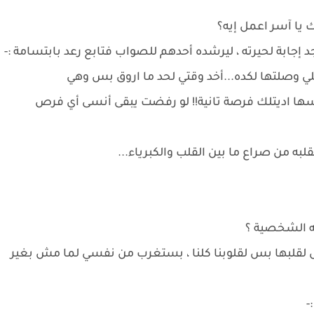
ك يا آسر اعمل إيه؟
د إجابة لحيرته ، ليرشده أحدهم للصواب فتابع رعد بابتسامة :-
ي وصلتها لكده...أخد وقتي لحد ما اروق بس وهي
سها اديتلك فرصة تانية!! لو رفضت يبقى أنسى أي فرص
 من صراع ما بين القلب والكبرياء...
ته الشخصية ؟
لبها بس لقلوبنا كلنا ، بستغرب من نفسي لما مش بغير
-