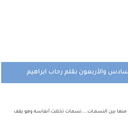
سادس والأربعون بقلم رحاب ابراهيم
منها بين النسمـات....نسمات تخللت أنفاسـه وهو يقف