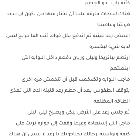
كأنه باب نحو الجحيم
هناك لحظات فارقه علينا أن نختار فيها من نكون ان نحدد
هويتنا وماهيتنا
اغمض رعد عينيه ثم اندفع بكل قواه، ذئب الفا جريح ليس
لديه شيء ليخسره
ارتطم بباتريكا وليلى وريان دفعم داخل البوابه التى
ابتعلتهم
ماجت البوابه وتضخمت قبل أن تنكمش مره اخرى
بتوقف الطقوس بعد أن حطم رعد قنينة الدم التى تغذى
الطاقه المظلمه
ثم جلس رعد على الأرض يبكى ويصرخ ليلى، ليلى
ماجى التى إستعادة وعيها وقفت إلى جواره تربت على
كتفة وتواسيه، رجالك يحتاجونك يا رعد لا تنسى ان هناك