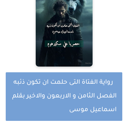
رواية الفتاة التى حلمت ان تكون ذئبه
الفصل الثامن و الاربعون والاخير بقلم
اسماعيل موسى