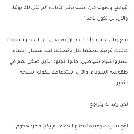
تتوهج، وصوته كان أشبه بزئير الذئاب: "لم تكن لك يومًا.
والآن، لن تكون لأحد."
رفع ريان يده، وبدأت الجدران تهتز،من بين الحجارة، خرجت
كائنات غريبة، نصفها ظل ونصفها لحم متحلل، أشباه
بشر وأشباه شياطين. كانوا الجنود الذين ضحّى بهم في
طقوسه السوداء، والآن، استدعاهم ليكونوا سلاحه
الأخير.
لكن رعد لم يتراجع.
لوّح بسيفه، وعندما قطع الهواء، لم يكن مجرد هجوم…