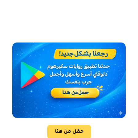
حمّل من هنا