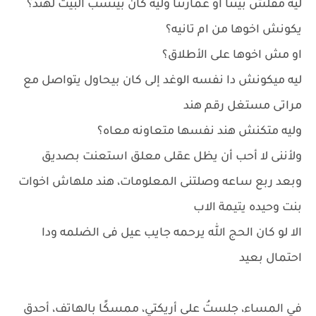
ليه مقلش بيتنا او عمارتنا وليه كان بينسب البيت لهند؟
يكونش اخوها من ام تانيه؟
او مش اخوها على الأطلاق؟
ليه ميكونش دا نفسه الوغد إلى كان بيحاول يتواصل مع
مراتى مستغل رقم هند
وليه متكنش هند نفسها متعاونه معاه؟
ولأننى لا أحب أن يظل عقلى معلق استعنت بصديق
وبعد ربع ساعه وصلتنى المعلومات، هند ملهاش اخوات
بنت وحيده يتيمة الاب
الا لو كان الحج الله يرحمه جايب عيل فى الضلمه ودا
احتمال بعيد
في المساء، جلستُ على أريكتي، ممسكًا بالهاتف، أحدق