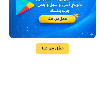
حمّل من هنا