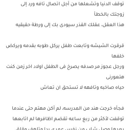
توقف الدنيا وتشعلها من أجل اتصال تافه ورد إلى
زوجتك بالخطأ
هذا العقل، عقلك القذر سيودى بك إلى ورطة حقيقيه
قرقرت الشيشه وتابعت طفل يركل طوبه بقدمه ويركض
خلفها
ورجل عجوز مر صدفه يصرخ فى الطفل اولاد اخر زمن كنت
هتعورنى
حياه صاخبه وتافهه لا تستحق ان تعاش
فجأه خرجت هند من المدرسه، لم أكن مهتم حتى عندما
توقفت لأكثر من ربع ساعه تقضم اظافرها لم اتابعها
بعدها وصل شاب من نفس عمرى بدا متلهف وقلق