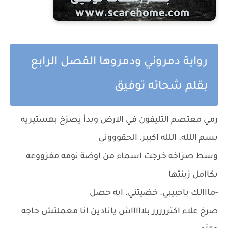
رواية دمروني ودمروها الفصل الرابع
بقلم شحاته توفيق
رمي معتصم التليفون في الارض وبدأ يصزخ بهستيريه
بسم اللله. اللله اكببر. الحقوووني
وسط صزاخه خرجت اسماء من اوضة نومه مفزووعه
بكاامل زينتها
-مااالك ياحبيبي. خضيتني. ايه حصل
صرخ علاء اكتررررر بلاااااش يانادين انا معملتش حاجه