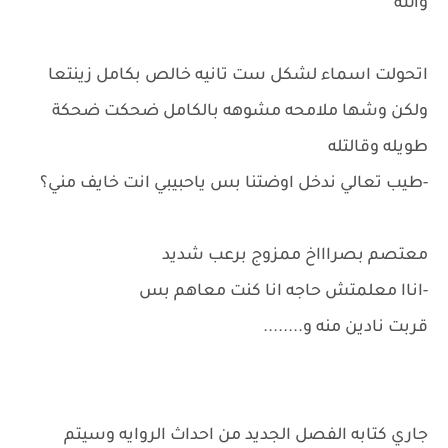
والله
اتحولت اسماء لشكل ست تانيه خالص بكامل زينتعا
ولكن وشها ملامحه مشوهه بالكامل ضحكت ضحكة
طويله وقالتله
-طيب تعالي ندخل اوضتنا بس ياحبيبي انت خايف مني؟
معتصم بصراااخ ممزوج برعب شديد
-اناا معلمتش حاجه انا كنت معاهم بس
قربت نادين منه و........
جاري كتابه الفصل الجديد من احداث الروايه وسيتم