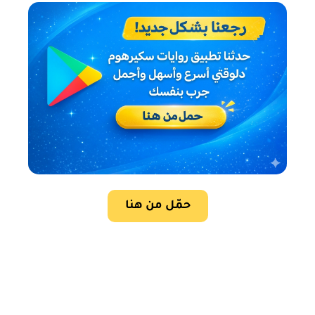
حمّل من هنا