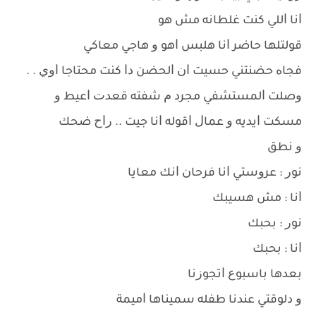
ﺍﻧﺎ ﺍﻟﻠﻲ ﻛﻨﺖ ﻏﻠﻄﺎﻧﻪ ﻣﺶ ﻫﻮ
ﻗﻮﻟﺘﻠﻬﺎ ﺣﺎﺿﺮ ﺍﻧﺎ ﻫﻠﺒﺲ ﺍﻫﻮ ﻭ ﻫﺎﺟﻲ ﻣﻌﺎﻛﻲ
ﻓﺠﺎﻩ ﺣﻀﻨﺘﻨﻲ ﺣﺴﻴﺖ ﺍﻥ ﺍﻟﺤﻀﻦ ﺩﺍ ﻛﻨﺖ ﻣﺤﺘﺎﺟﺎ ﺍﻭﻱ . .
ﻭﺻﻠﺖ ﺍﻟﻤﺴﺘﺸﻔﻲ ﻣﺠﺮﺩ ﻡ ﺷﻔﺘﻪ ﻗﻌﺪﺕ ﺍﻋﻴﻂ ﻭ
ﻣﺴﻜﺖ ﺍﻳﺪﻳﻪ ﻭ ﻋﻤﺎﻝ ﺍﻗﻮﻟﻪ ﺍﻧﺎ ﺟﻴﺖ .. ﺭﺍﺡ ﺿﺤﻚ
ﻭ ﻧﻄﻖ
ﻧﻮﺭ : ﻋﺮﻭﺳﺘﻲ ﺍﻧﺎ ﻓﺮﺣﺎﻥ ﺍﻧﻚ ﻣﻌﺎﻳﺎ
ﺍﻧﺎ : ﻣﺶ ﻫﺴﻴﺒﻚ
ﻧﻮﺭ : ﺑﺤﺒﻚ
ﺍﻧﺎ : ﺑﺤﺒﻚ
ﺑﻌﺪﻫﺎ ﺑﺎﺳﺒﻮﻉ ﺍﺗﺠﻮﺯﻧﺎ
ﻭ ﺩﻟﻮﻗﺘﻲ ﻋﻨﺪﻧﺎ ﻃﻔﻠﻪ ﺳﻤﻴﻨﺎﻫﺎ ﺍﻣﻴﻤﺔ