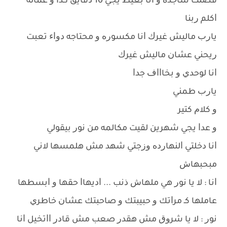
ﻓﻀﻠﺖ ﺳﺎﺟﺪﻩ ﻭ ﺍﻧﺎ ﺑﻌﻴﻂ ﻳﺠﻲ 10 ﺩﻗﺎﻳﻖ ﻛﺪﺍ ﻭ ﻋﻤﺎﻟﻪ
ﺍﻛﻠﻢ ﺭﺑﻨﺎ
ﻳﺎﺭﺏ ﻣﺎﻟﻴﺶ ﻏﻴﺮﻙ ﺍﻧﺎ ﻣﻜﺴﻮﺭﻩ ﻭ ﻣﺤﺘﺎﺟﻪ ﺩﻭﺍﺀ ﺗﻌﺒﺖ
ﺭﻳﺤﻨﻲ ﻋﺸﺎﻥ ﻣﺎﻟﻴﺶ ﻏﻴﺮﻙ
ﺍﻧﺎ ﻟﻮﺣﺪﻱ ﻭ ﺑﺨﺎﺍﺍﻑ ﺟﺪﺍ
ﻳﺎﺭﺏ ﻃﻤﻨﻲ
ﻭ ﻛﻼﻡ ﻛﺘﻴﺮ
ﻭ ﻋﺪﺍ ﻳﺠﻲ ﺷﻬﺮﻳﻦ ﻟﻘﻴﺖ ﻣﻜﺎﻟﻤﻪ ﻣﻦ ﻧﻮﺭ ﺑﻴﻘﻮﻟﻲ
ﺍﻧﺎ ﺩﺧﻠﺘﻲ ﺍﻟﻨﻬﺎﺭﺩﻩ ﻭﺯﺟﺘﻲ ﺷﻬﺪ ﻣﺶ ﻫﻠﻤﺴﻬﺎ ﻻﻧﻲ
ﻣﺒﺤﺒﻬﺎﺵ
ﺍﻧﺎ : ﻻ ﻳﺎ ﻧﻮﺭ ﻫﻲ ﻣﻠﻬﺎﺵ ﺫﻧﺐ ... ﺍﺩﻳﻬﺎﺍ ﺣﻘﻬﺎ ﻭ ﺍﺑﺴﻄﻬﺎ
ﻋﺎﻣﻠﻬﺎ ﻛـ ﻣﺮﺍﺗﻚ ﻭ ﺣﺒﻴﺒﺘﻚ ﻭ ﺻﺎﺣﺒﺘﻚ ﻋﺸﺎﻥ ﺧﺎﻃﺮﻱ
ﻧﻮﺭ : ﻻ ﻳﺎ ﺷﺮﻭﻕ ﻣﺶ ﻫﻘﺪﺭ ﺻﻌﺐ ﻣﺶ ﻗﺎﺩﺭ ﺍﺍﺗﺨﻴﻞ ﺍﻧﺎ