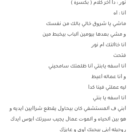
ﻧﻮﺭ : ﺩﺍ ﺍﺧﺮ ﻛﻼﻡ ‏( ﺑﻜﺴﺮﺓ ‏)
ﺍﻧﺎ : ﺍﻩ
ﻣﺎﺷﻲ ﻳﺎ ﺷﺮﻭﻕ ﺧﺎﻟﻲ ﺑﺎﻟﻚ ﻣﻦ ﻧﻔﺴﻚ
ﻭ ﻣﺸﻲ ﺑﻌﺪﻫﺎ ﺑﻴﻮﻣﻴﻦ ﺍﻟﺒﺎﺏ ﺑﻴﺨﺒﻂ ﻣﻴﻦ
ﺍﻧﺎ ﺧﺎﺍﻟﺘﻚ ﺍﻡ ﻧﻮﺭ
ﻓﺘﺤﺖ
ﺍﻧﺎ ﺍﺳﻔﻪ ﻳﺎﺑﻨﺘﻲ ﺍﻧﺎ ﻇﻠﻤﺘﻚ ﺳﺎﻣﺤﻴﻨﻲ
ﻭ ﺍﻧﺎ ﻋﻤﺎﻟﻪ ﺍﻋﻴﻂ
ﻟﻴﻪ ﻋﻤﻠﺘﻲ ﻓﻴﻨﺎ ﻛﺪﺍ
ﺍﻧﺎ ﺍﺳﻔﻪ ﻳﺎ ﺑﻨﺘﻲ
ﺍﺑﻨﻲ ﻑ ﺍﻟﻤﺴﺘﺸﻔﻲ ﻛﺎﻥ ﺑﻴﺤﺎﻭﻝ ﻳﻘﻄﻊ ﺷﺮﺍﺍﻳﻴﻦ ﺍﻳﺪﻳﻪ ﻭ
ﻫﻮ ﺑﻴﻦ ﺍﻟﺤﻴﺎﻩ ﻭ ﺍﻟﻤﻮﺕ ﻋﻤﺎﻝ ﻳﺠﻴﺐ ﺳﻴﺮﺗﻚ ﺍﺑﻮﺱ ﺍﻳﺪﻙ
ﺭﻭﺣﻴﻠﻪ ﺍﺑﻨﻲ ﺑﻴﺤﺒﻚ ﺍﻭﻱ ﻭ ﻋﺎﻳﺰﻙ