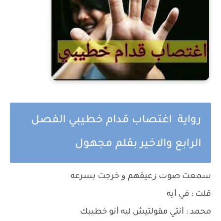
رواية اغتصاب قدام خطيبي الفصل
الرابع والاخير بقلم مجهول
ﺳﻤﻌﺖ ﺻﻮﺕ ﺯﻋﻴﻘﻬﻢ ﻭ ﺧﺮﺟﺖ ﺑﺴﺮﻋﻪ
ﻗﻠﺖ : ﻓﻲ ﺍﻳﻪ
ﻣﺤﻤﺪ : ﺍﻧﺘﻲ ﻣﻘﻮﻟﺘﻴﺶ ﻟﻴﻪ ﺍﻧﻮ ﺧﻄﻴﺒﻚ