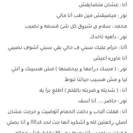
ﺍﻧﺎ : ﻋﺸﺎﻥ ﻣﺘﻀﺎﻳﻘﺶ
ﻧﻮﺭ : ﻣﻴﻀﻴﻘﺶ ﻣﻴﻦ ﻃﺐ ﺍﻧﺎ ﻣﺎﻟﻲ
ﻣﺤﻤﺪ : ﺳﻼﻡ ﻱ ﺷﺮﻭﻕ ﻛﻞ ﺷﺊ ﻗﺴﻤﻪ ﻭ ﻧﺼﻴﺐ
ﻧﻮﺭ : ﺩﺍﻫﻴﻪ ﺗﺎﺧﺪﻙ
ﺍﺍﻧﺎ : ﺣﺮﺍﻡ ﻋﻠﻴﻚ ﺳﺒﻨﻲ ﻑ ﺣﺎﻟﻲ ﺑﻘﻲ ﺳﺒﻨﻲ ﺍﺷﻮﻑ ﻧﺼﻴﺒﻲ
ﺍﻧﺎ ﻋﺎﻭﺯﻩ ﺍﻋﻴﺶ
ﻧﻮﺭ : ‏( ﻣﺴﻚ ﺩﺭﺍﻋﻬﺎ ﻭ ﺑﻴﺤﻀﻨﻬﺎ ‏) ﻣﺶ ﻫﺴﻴﺒﻚ ﻭ ﺍﻧﺘﻲ
ﻟﻴﺎ ﻭ ﻣﺶ ﻫﺴﻴﺐ ﺣﻴﺎﺗﻨﺎ ﺗﺒﻮﻅ
ﺍﻧﺎ : ‏( ﺷﺪﻳﺘﻪ ﻭ ﺿﺮﺑﺘﻪ ﺑﺎﻟﻘﻠﻢ ‏) ﺍﻃﻠﻊ ﺑﺮﺍ ﻳﻼ
ﻧﻮﺭ : ﺣﺎﺿﺮ .... ﺍﻧﺎ ﺍﺳﻒ
ﺍﻧﺎ : ﻗﻔﻠﺖ ﺍﻟﺒﺎﺏ ﻭ ﺩﺧﻠﺖ ﺍﻟﺤﻤﺎﻡ ﺍﺗﻮﺿﻴﺖ ﻭ ﺧﺮﺟﺖ ﻋﺸﺎﻥ
ﺍﺻﻠﻲ ﺭﻛﻌﺘﻴﻦ ﻟﻠﻪ ﻭ ﺍﺷﻜﺮﻩ ﺍﻧﻬﺎ ﺟﺖ ﻟﺤﺪ ﻛﺪﺍﺍﺍﺍ ﻭ ﺍﻧﺎ ﺑﺼﻠﻲ