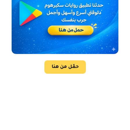
حمّل من هنا