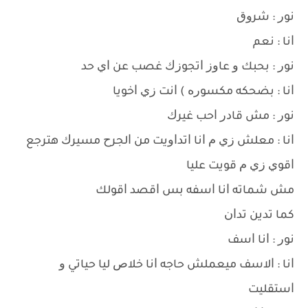
ﻧﻮﺭ : ﺷﺮﻭﻕ
ﺍﻧﺎ : ﻧﻌﻢ
ﻧﻮﺭ : ﺑﺤﺒﻚ ﻭ ﻋﺎﻭﺯ ﺍﺗﺠﻮﺯﻙ ﻏﺼﺐ ﻋﻦ ﺍﻱ ﺣﺪ
ﺍﻧﺎ : ﺑﻀﺤﻜﻪ ﻣﻜﺴﻮﺭﻩ ‏) ﺍﻧﺖ ﺯﻱ ﺍﺧﻮﻳﺎ
ﻧﻮﺭ : ﻣﺶ ﻗﺎﺩﺭ ﺍﺣﺐ ﻏﻴﺮﻙ
ﺍﻧﺎ : ﻣﻌﻠﺶ ﺯﻱ ﻡ ﺍﻧﺎ ﺍﺗﺪﺍﻭﻳﺖ ﻣﻦ ﺍﻟﺠﺮﺡ ﻣﺴﻴﺮﻙ ﻫﺘﺮﺟﻊ
ﺍﻗﻮﻱ ﺯﻱ ﻡ ﻗﻮﻳﺖ ﻋﻠﻴﺎ
ﻣﺶ ﺷﻤﺎﺗﻪ ﺍﻧﺎ ﺍﺳﻔﻪ ﺑﺲ ﺍﻗﺼﺪ ﺍﻗﻮﻟﻚ
ﻛﻤﺎ ﺗﺪﻳﻦ ﺗﺪﺍﻥ
ﻧﻮﺭ : ﺍﻧﺎ ﺍﺳﻒ
ﺍﻧﺎ : ﺍﻻﺳﻒ ﻣﻴﻌﻤﻠﺶ ﺣﺎﺟﻪ ﺍﻧﺎ ﺧﻼﺹ ﻟﻴﺎ ﺣﻴﺎﺗﻲ ﻭ
ﺍﺳﺘﻘﻠﻴﺖ