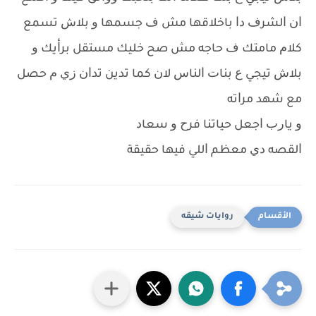
ﺍﻥ ﺍﻟﺸﺮﻑ ﺩﺍ ﺑﺎﺧﻼﻗﻬﺎ ﻣﺶ ﻑ ﺟﺴﻤﻬﺎ ﻭ ﺑﻼﺵ ﺗﺴﻤﻊ
ﻛﻼﻡ ﻣﺎﻣﺘﻚ ﻑ ﺣﺎﺟﻪ ﻣﺶ ﺻﺢ ﺧﻠﻴﻚ ﻣﺴﺘﻘﻞ ﺑﺮﺃﻳﻚ ﻭ
ﺑﻼﺵ ﺗﻴﺠﻲ ﻉ ﺑﻨﺎﺕ ﺍﻟﻨﺎﺱ ﻻﻥ ﻛﻤﺎ ﺗﺪﻳﻦ ﺗﺪﺍﻥ ﺯﻱ ﻡ ﺣﺼﻞ
ﻣﻊ ﺷﻬﺪ ﻣﺮﺍﺗﻪ
ﻭ ﻳﺎﺭﺏ ﺍﺟﻌﻞ ﺣﻴﺎﺗﻨﺎ ﻓﺮﺡ ﻭ ﺳﻌﺎﺩ
ﺍﻟﻘﺼﻪ ﺩﻱ ﻣﻌﻈﻢ ﺍﻟﻠﻲ ﻓﻴﻬﺎ حقيقة
روايات شيقه