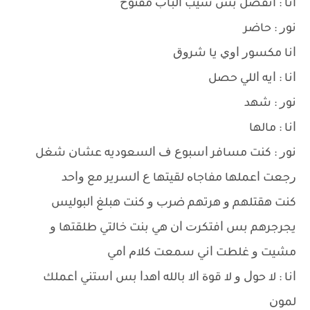
ﺍﻧﺎ : ﺍﺗﻔﻀﻞ ﺑﺲ ﺳﻴﺐ ﺍﻟﺒﺎﺏ ﻣﻔﺘﻮﺡ
ﻧﻮﺭ : ﺣﺎﺿﺮ
ﺍﻧﺎ ﻣﻜﺴﻮﺭ ﺍﻭﻱ ﻳﺎ ﺷﺮﻭﻕ
ﺍﻧﺎ : ﺍﻳﻪ ﺍﻟﻠﻲ ﺣﺼﻞ
ﻧﻮﺭ : ﺷﻬﺪ
ﺍﻧﺎ : ﻣﺎﻟﻬﺎ
ﻧﻮﺭ : ﻛﻨﺖ ﻣﺴﺎﻓﺮ ﺍﺳﺒﻮﻉ ﻑ ﺍﻟﺴﻌﻮﺩﻳﻪ ﻋﺸﺎﻥ ﺷﻐﻞ
ﺭﺟﻌﺖ ﺍﻋﻤﻠﻬﺎ ﻣﻔﺎﺟﺎﻩ ﻟﻘﻴﺘﻬﺎ ﻉ ﺍﻟﺴﺮﻳﺮ ﻣﻊ ﻭﺍﺣﺪ
ﻛﻨﺖ ﻫﻘﺘﻠﻬﻢ ﻭ ﻫﺮﺗﻬﻢ ﺿﺮﺏ ﻭ ﻛﻨﺖ ﻫﺒﻠﻎ ﺍﻟﺒﻮﻟﻴﺲ
ﻳﺠﺮﺟﺮﻫﻢ ﺑﺲ ﺍﻓﺘﻜﺮﺕ ﺍﻥ ﻫﻲ ﺑﻨﺖ ﺧﺎﻟﺘﻲ ﻃﻠﻘﺘﻬﺎ ﻭ
ﻣﺸﻴﺖ ﻭ ﻏﻠﻄﺖ ﺍﻧﻲ ﺳﻤﻌﺖ ﻛﻼﻡ ﺍﻣﻲ
ﺍﻧﺎ : ﻻ ﺣﻮﻝ ﻭ ﻻ ﻗﻮﺓ ﺍﻻ ﺑﺎﻟﻠﻪ ﺍﻫﺪﺍ ﺑﺲ ﺍﺳﺘﻨﻲ ﺍﻋﻤﻠﻚ
ﻟﻤﻮﻥ