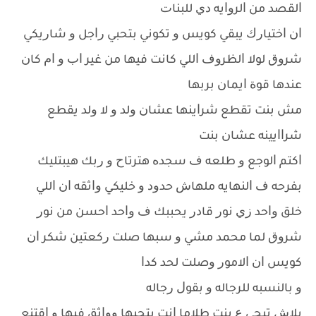
ﺍﻟﻘﺼﺪ ﻣﻦ ﺍﻟﺮﻭﺍﻳﻪ ﺩﻱ ﻟﻠﺒﻨﺎﺕ
ﺍﻥ ﺍﺧﺘﻴﺎﺭﻙ ﻳﺒﻘﻲ ﻛﻮﻳﺲ ﻭ ﺗﻜﻮﻧﻲ ﺑﺘﺤﺒﻲ ﺭﺍﺟﻞ ﻭ ﺷﺎﺭﻳﻜﻲ
ﺷﺮﻭﻕ ﻟﻮﻻ ﺍﻟﻈﺮﻭﻑ ﺍﻟﻠﻲ ﻛﺎﻧﺖ ﻓﻴﻬﺎ ﻣﻦ ﻏﻴﺮ ﺍﺏ ﻭ ﺍﻡ ﻛﺎﻥ
ﻋﻨﺪﻫﺎ ﻗﻮﺓ ﺍﻳﻤﺎﻥ ﺑﺮﺑﻬﺎ
ﻣﺶ ﺑﻨﺖ ﺗﻘﻄﻊ ﺷﺮﺍﻳﻨﻬﺎ ﻋﺸﺎﻥ ﻭﻟﺪ ﻭ ﻻ ﻭﻟﺪ ﻳﻘﻄﻊ
ﺷﺮﺍﺍﻳﻴﻨﻪ ﻋﺸﺎﻥ ﺑﻨﺖ
ﺍﻛﺘﻢ ﺍﻟﻮﺟﻊ ﻭ ﻃﻠﻌﻪ ﻑ ﺳﺠﺪﻩ ﻫﺘﺮﺗﺎﺡ ﻭ ﺭﺑﻚ ﻫﻴﺒﺘﻠﻴﻚ
ﺑﻔﺮﺣﻪ ﻑ ﺍﻟﻨﻬﺎﻳﻪ ﻣﻠﻬﺎﺵ ﺣﺪﻭﺩ ﻭ ﺧﻠﻴﻜﻲ ﻭﺍﺛﻘﻪ ﺍﻥ ﺍﻟﻠﻲ
ﺧﻠﻖ ﻭﺍﺣﺪ ﺯﻱ ﻧﻮﺭ ﻗﺎﺩﺭ ﻳﺤﺒﺒﻚ ﻑ ﻭﺍﺣﺪ ﺍﺣﺴﻦ ﻣﻦ ﻧﻮﺭ
ﺷﺮﻭﻕ ﻟﻤﺎ ﻣﺤﻤﺪ ﻣﺸﻲ ﻭ ﺳﺒﻬﺎ ﺻﻠﺖ ﺭﻛﻌﺘﻴﻦ ﺷﻜﺮ ﺍﻥ
ﻛﻮﻳﺲ ﺍﻥ ﺍﻻﻣﻮﺭ ﻭﺻﻠﺖ ﻟﺤﺪ ﻛﺪﺍ
ﻭ ﺑﺎﻟﻨﺴﺒﻪ ﻟﻠﺮﺟﺎﻟﻪ ﻭ ﺑﻘﻮﻝ ﺭﺟﺎﻟﻪ
ﺑﻼﺵ ﺗﻴﺠﻲ ﻉ ﺑﻨﺖ ﻃﻼﻣﺎ ﺍﻧﺖ ﺑﺘﺤﺒﻬﺎ ﻭﻭﺍﺛﻖ ﻓﻴﻬﺎ ﻭ ﺍﻗﺘﻨﻊ