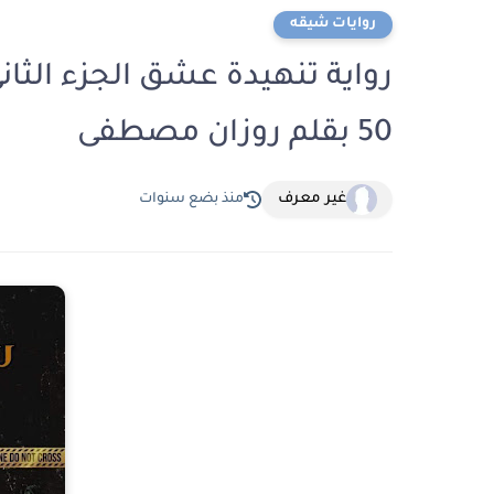
روايات شيقه
رواية تنهيدة عشق الجزء الث
50 بقلم روزان مصطفى
غير معرف
منذ بضع سنوات