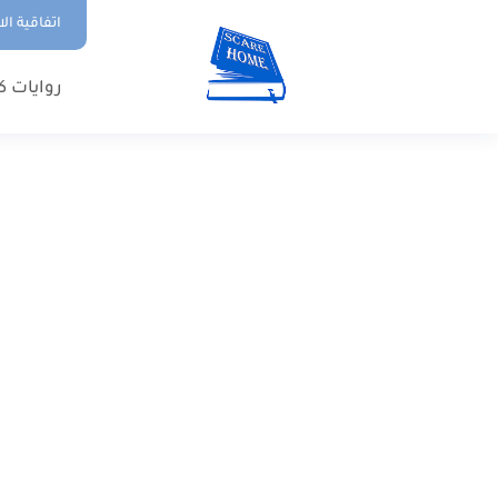
اتفاقية ال
روايات ك