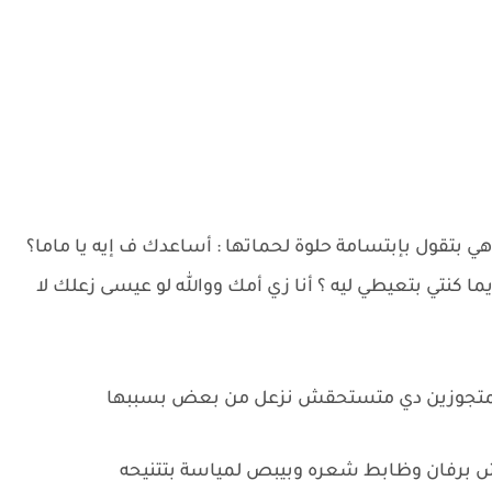
تقول بإبتسامة حلوة لحماتها : أساعدك ف إيه يا ماما؟
 كنتي بتعيطي ليه ؟ أنا زي أمك ووالله لو عيسى زعلك لا
عة المتجوزين دي متستحقش نزعل من بعض بسببها
 برفان وظابط شعره وبيبص لمياسة بتتنيحه