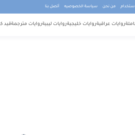
استخدام
من نحن
سياسة الخصوصيه
أتصل بنا
املة
روايات عراقية
روايات خليجية
روايات ليبية
روايات مترجمة
قيد كت