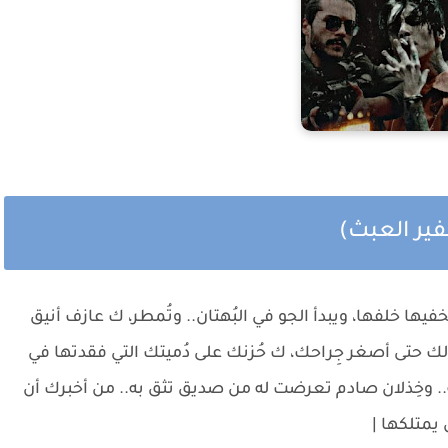
فير العبث)
ها خلفها، ويبدأ الجو في البُهتان.. وتُمطر، ك عازف أنيق
لك حتى أصغر جِراحك، ك حُزنك على دُميتك التي فقدتها في
 وخِذلان صادم تعرضت له من صديق تثق به.. من أخبرك أن
يمتلكها |