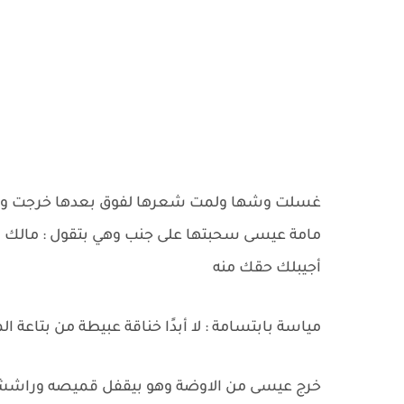
غسلت وشها ولمت شعرها لفوق بعدها خرجت وهي ب
مامة عيسى سحبتها على جنب وهي بتقول : مالك يما
أجيبلك حقك منه
مياسة بابتسامة : لا أبدًا خناقة عبيطة من بتا
خرج عيسى من الاوضة وهو بيقفل قميصه وراشش