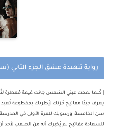
رواية تنهيدة عشق الجزء الثاني (س
| كُلما لمحت عيني الشمس جائت غيمة مُمطرة لتُخفي
يعرف جيدًا مفاتيح حُزنك ليُطربك بمقطوعة تُعيد 
سن الخامسة، ورسوبك للمرة الأولى في المدرسة..
للسعادة مفاتيح لم يُخبرك أنه من الصعب لأحد أن 