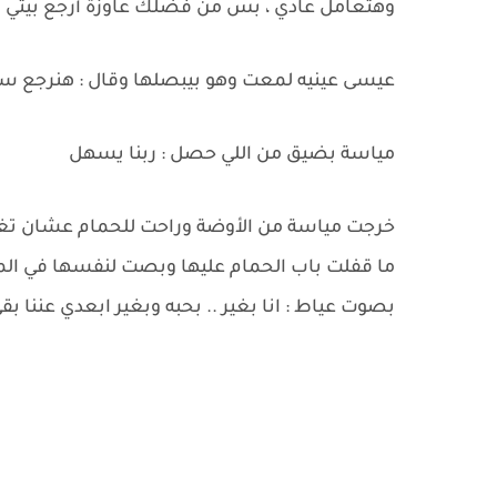
وهتعامل عادي ، بس من فضلك عاوزة أرجع بيتي لما
عيسى عينيه لمعت وهو بيبصلها وقال : هنرجع سوا 
مياسة بضيق من اللي حصل : ربنا يسهل
خرجت مياسة من الأوضة وراحت للحمام عشان تغس
ما قفلت باب الحمام عليها وبصت لنفسها في المر
بصوت عياط : انا بغير .. بحبه وبغير ابعدي عننا 