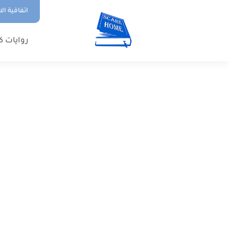
اتفاقية ال
روايات ك