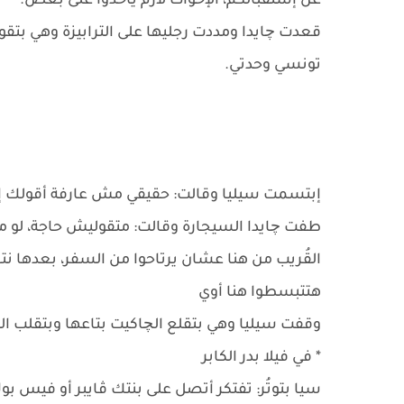
عن إستقبالكُم، الإخوات لازم ياخدوا على بعض.
قعدت چايدا ومددت رجليها على الترابيزة وهي بتق
تونسي وحدتي.
إبتسمت سيليا وقالت: حقيقي مش عارفة أقولك إي
طفت چايدا السيجارة وقالت: متقوليش حاجة، لو م
القُريب من هنا عشان يرتاحوا من السفر، بعدها نت
هتتبسطوا هنا أوي
وقفت سيليا وهي بتقلع الچاكيت بتاعها وبتقلب ال
* في فيلا بدر الكابر
سيا بتوتُر: تفتكر أتصل على بنتك ڤايبر أو فيس بو