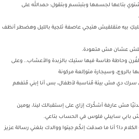
شتوي بتاعها لجسمها وبتبتسم وبتقول: حمدالله على
و، خليكِ بيه متقلقيش هتيجي عاصفة ثلجية بالليل وهضطر أنظف
 معلش عشان مش متعودة.
لفُرن وحاطة طاسة فيها ستيك بالزبدة والأعشاب.. وعلى
ا بالروچ، وسيجارة متو|لعة مركونة
ي سرك دي مش بيئة مُناسبة لأطفال، بس أنا إبني مُتفهم
يًا مش عارفة أشكُرك إزاي على إستقبالك لينا، يومين
يش بابي سايبلي فلوس في الحساب بتاعي.
كلام دا؟ أنا ما صدقت إنكُم جيتوا ووالدك بلغني رسالة عزيز