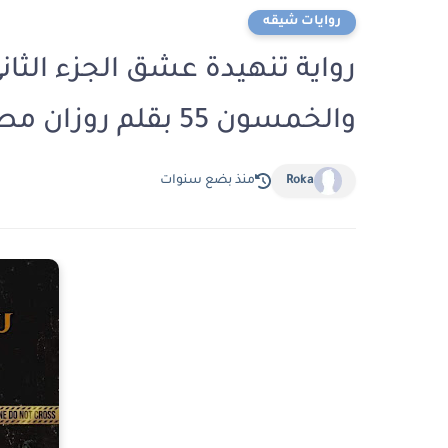
روايات شيقه
رواية تنهيدة عشق الجزء الث
والخمسون 55 بقلم روزان مصطفى
Roka
منذ بضع سنوات