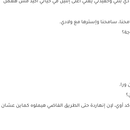
ي بنتي وحفيدتي يعني أغلى إتنين في حياتي أكيد مش هعمل
نا، سامحنا وإسترها مع ولادي.
جة؟
 ورا.
؟
 أوي، لإن إنهاردة حتى الطريق الفاضي هيملوه كماين عشان