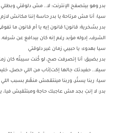
بدر وهو بيتصفح الإنترنت: لا.. مش دلوقتي وبطلي
سيا: أنا مش مرتاحة يا بدر حاسة إننا مكانش لازم 
بدر بسُخرية: قانون! قانون إيه يا أم قانون ما تفو
الشرف، إدوله مؤبد رغم إنه كان بيدافع عن شرفه.
سيا بهدوء: يا حبيبي زمان غير دلوقتي
بدر بضيق: أنا إتصرفت صح، لو كُنت سيبتُه كان 
سيلا.. حفيدتك جالها إكت|ئاب من اللي حصل، خلي
سيا: ربنا يستُر، وربنا مينتقمش منهُم بسبب اللي
بدر: لا إنتِ بجد مش عاجبك حاجة ومبتثقيش فيا، يا ح