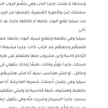
وسابها فـ فتحت چايدا الباب وهي بتضُم الروب ال
سلامتك إنتِ والأمورة الصُغيرة، إتفضلوا من البرد.
جت سيليا تقلع البوت بتاعها فـ قالتلها چايدا: ن
تاني
سيليا وهي بتقلعه وبتقلع لسيلا البوت بتاعها:
قلعتهُم وحطتهُم عند الباب، كانت چايدا مشغلة ا
الرُخام كاسة واين مشروب منها ومتعلم على طرفه
ضحكت چايدا بتوتُر وقالت: طبعًا زمانك بتقولي ف
وعاقل.. لو مش هيناسب سيلا أنا مش هشربهُم
سيليا وهي بتعدل خُصلات شعرها الهايشة: أنا مبدئ
بالظبط وهنشوف شقة مُناسبة ليا ولبنتي متقلق
سحبت چايدا السيجار وشربت منُه وهي بتقول: إيه ال