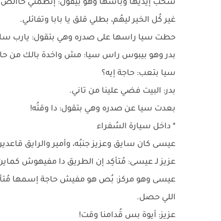
سحب إيديها وباسها وهو بيقول: إتطمني خاالص د
غير كُل الخير ليهُم، بطلي قلق يا بابا وتفائلي.
حطت سيا راسها على صدره وهي بتقول: يارب سامح
بدر وهو بيبوس راس سيا: مش واخدة بالك من حا
سيا بتعب: حاجة إيه؟
بدر: البيت فضي علينا من تاني.
بعدت سيا عن صدره وهي بتقول: دا وقتُه!
* داخل سيارة السُفراء
عيسى كان سايق وعزيز جنبُه، وأمير والرايق قاعدين
عزيز لـ عيسى: مُتأكِد إن الطريق دا مفيهوش كماين
عيسى وهو مركز: بُص هو مفيش حاجة إسمها مُتأكد
اللي حصل.
عزيز: أيوة بس قُدامنا وقت!