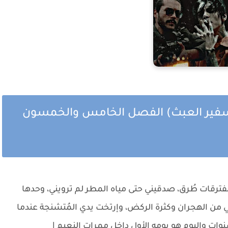
(سفير العبث) الفصل الخامس والخمسون
ُفترقات طُرق، صدقيني حتى مياه المطر لم ترويني، وحدها
لبي من الهجران وكثرة الركض، وإرتخت يدي المُتشنجة عندما
ات واليوم هو يومه الأول داخل ممرات النعيم |