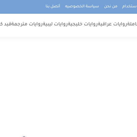
استخدام
من نحن
سياسة الخصوصيه
أتصل بنا
املة
روايات عراقية
روايات خليجية
روايات ليبية
روايات مترجمة
قيد كت