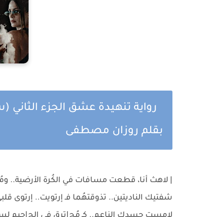
رواية تنهيدة عشق الجزء الثاني 
بقلم روزان مصطفى
| لاهث أنا، قطعت مسافات في الكُرة الأرضية.. وم
شفتيك الناديتين.. تذوقتهُما فـ إرتويت.. إرتوى ق
لامست جسدك الناعم.. كـ مُح|ترق في الج|حيم لسنو