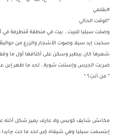
#بقلمي
*الوقت الحالي
وصلت سيليا للبيت.. بيت في منطقة مُتطرفة في أ
سحبت إيد سيلا وصوت الأشجار والزرع من حواليهُم
شعرها كان بيطير وسكن على أكتافها أول ما وقفت
ضربت الجرس وإستنت شوية.. لحد ما ظهر إبن عزيز وهو 
” من أنتِ؟ “
مكانش شايف كويس ولا عارف يميز شكل أخته عل
إبتسمت سيليا وهي شيفاه كِبر، لحد ما جت چايدا