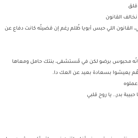
 قلق
نخالف القانون
قي، القانون اللي حبس أبويا ظُلم رغم إن قضيتُه كانت دفاع عن
زمانُه محبوس برضو لكن في مُستشفى، بنتك حامل ومعاها
هُم يعيشوا بسعادة بعيد عن العك دا.
 عملوه
بيبة بدر.. يا روح قلبي