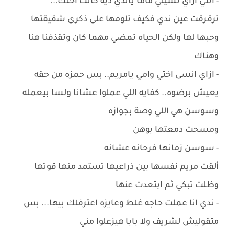
- أنتي ازاي نسيتي ماما ياندي ديه كانت اختك...
ترقرقت عين ندي فكيف تلومها على ذكرى شقيقتها
وحبها لها ولكن الحياه تمضي مهما كان وتقذفنا هنا
وهناك
- ازاي انسى اختي وامي يامريم.. بس حمزه من حقه
يعيش برضوه.. كفايه اللي عملوا عشانا ولسا بيعمله
وسوسن هي اللي وصة بجوازه
ومسحت دمعتها بوهن
- سوسن زمانها فرحانه عشانه
ألقت مريم نفسها بين ذراعيها تستمد منها قوتها
وظلت تبكي ثم ابتعدت عنها
- ندي انا عملت حاجه غلط وعايزه اعترفلك بيها... بس
متقوليش لشريف ولا بابا هيزعلوا مني