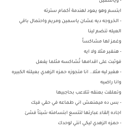
- وياسمين
ابتسم وهو يعود لهندمة أكمام سترته
- الخروجه ديه عشان ياسمين ومريم واحتمال باقي
العيله تنضم لينا
وغمز لها مشاكساً
- هنغير مثلا ولا ايه
فوثبت على اقدامها تُشاكسه مثلما يفعل
- هغير ليه مثلا.. انا متجوزه حمزه الزهدي بعيلته الكبيره
وانا راضيه
وتعلقت بعنقه تتلاعب بحاجبيها
- بس ده ميمنعش اني طماعه في حقي فيك
اجاده إلقاء عبارتها لتتسع ابتسامته شيئاً فشئ
- حمزه الزهدي ليكي انتي لوحدك