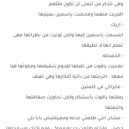
وهي تتذكر من تتمنى ان تكون مثلهم
اقتربت منهما وفحصت ياسمين بعينيها
- ازيك
ابتسمت ياسمين إليها ولكن توترت من نظراتها فهى
تعلم انها لا تطيقها
- الحمدلله
تعجبت ياقوت من تقبلها لقدوم شقيقتها ومكوثها هنا
معها.. اخرجتها من دائرة أفكارها وهي تهتف
- عايزاكي في كلمتين
رمقتها ياقوت بأستنكار ولكن تجاوزت صفاقتها
واتبعتها
- عشان انتي طلعتي جدعه ومعرفتيش بابا بلي
حصل...وانا اه طلعت جدعه معاكي ومع اختك وسمحلها