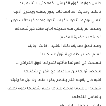
جلس جوارها فوق الفراش بخفه حتى لا تشعر به...
تأملها وحديث احد اصدقائه يدور بعقله ويخترق أذنيه
"يعني يوم ما تتجوز يافرات تتجوز واحده خريجة سجون..."
وعندما لم يتلقى منه صديقه اجابه هتف غير مُصدقه
" حبيتها ياحضرة المقدم"
وعند نطق صديقه ذلك اللقب... كانت اجابته
" فلم يعد يربطه اي قانونً عسكريا "
تلملمت في غفوتها فأنتبه لتحركها فوق الفراش...
لينحصر ثوبها بين ساقيها مع انفراج شفتيها
قلبه كان يقوده فلم يشعر بدنوه منها ولا نيل ما رغبته
شفتيه الا عندما فتحت عيناها تصم شفتيها بقوه تهتف
بأنفاس مُتقطعه
- انت... بتعمل.. ايه... هنا