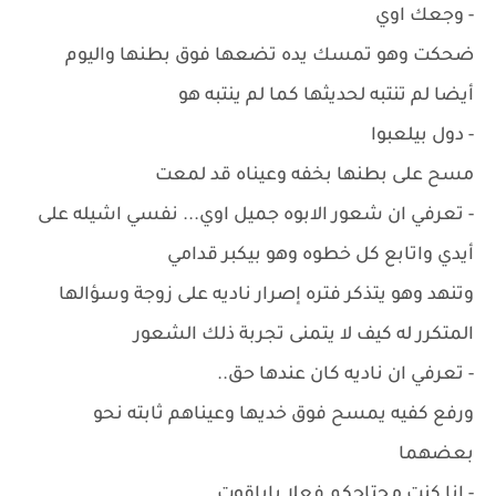
- وجعك اوي
ضحكت وهو تمسك يده تضعها فوق بطنها واليوم
أيضا لم تنتبه لحديثها كما لم ينتبه هو
- دول بيلعبوا
مسح على بطنها بخفه وعيناه قد لمعت
- تعرفي ان شعور الابوه جميل اوي... نفسي اشيله على
أيدي واتابع كل خطوه وهو بيكبر قدامي
وتنهد وهو يتذكر فتره إصرار ناديه على زوجة وسؤالها
المتكرر له كيف لا يتمنى تجربة ذلك الشعور
- تعرفي ان ناديه كان عندها حق..
ورفع كفيه يمسح فوق خديها وعيناهم ثابته نحو
بعضهما
- انا كنت محتاجكم فعلا ياياقوت..