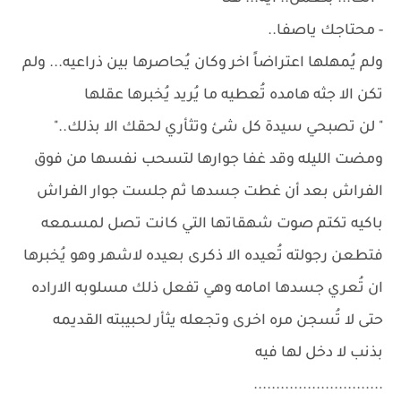
- محتاجك ياصفا..
ولم يُمهلها اعتراضاً اخر وكان يُحاصرها بين ذراعيه... ولم
تكن الا جثه هامده تُعطيه ما يُريد يُخبرها عقلها
" لن تصبحي سيدة كل شئ وتثأري لحقك الا بذلك.."
ومضت الليله وقد غفا جوارها لتسحب نفسها من فوق
الفراش بعد أن غطت جسدها ثم جلست جوار الفراش
باكيه تكتم صوت شهقاتها التي كانت تصل لمسمعه
فتطعن رجولته تُعيده الا ذكرى بعيده لاشهر وهو يُخبرها
ان تُعري جسدها امامه وهي تفعل ذلك مسلوبه الاراده
حتى لا تُسجن مره اخرى وتجعله يثأر لحبيبته القديمه
بذنب لا دخل لها فيه
.............................