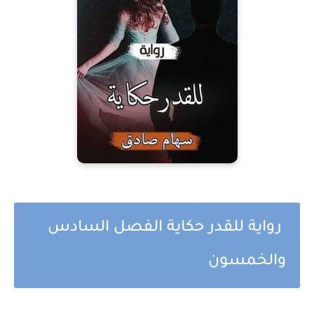
رواية للقدر حكاية الفصل السادس
والخمسون