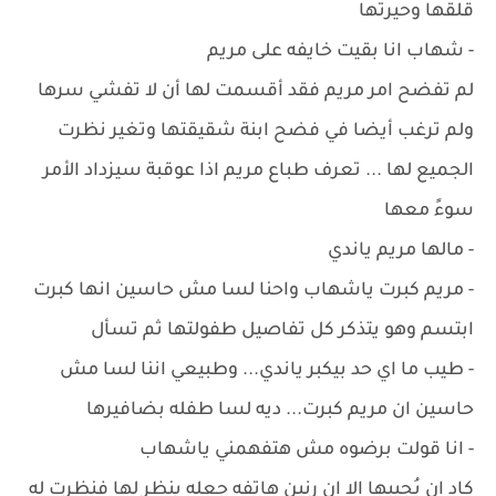
قلقها وحيرتها
- شهاب انا بقيت خايفه على مريم
لم تفضح امر مريم فقد أقسمت لها أن لا تفشي سرها
ولم ترغب أيضا في فضح ابنة شقيقتها وتغير نظرت
الجميع لها ... تعرف طباع مريم اذا عوقبة سيزداد الأمر
سوءً معها
- مالها مريم ياندي
- مريم كبرت ياشهاب واحنا لسا مش حاسين انها كبرت
ابتسم وهو يتذكر كل تفاصيل طفولتها ثم تسأل
- طيب ما اي حد بيكبر ياندي... وطبيعي اننا لسا مش
حاسين ان مريم كبرت... ديه لسا طفله بضافيرها
- انا قولت برضوه مش هتفهمني ياشهاب
كاد ان يُجيبها الا ان رنين هاتفه جعله ينظر لها فنظرت له