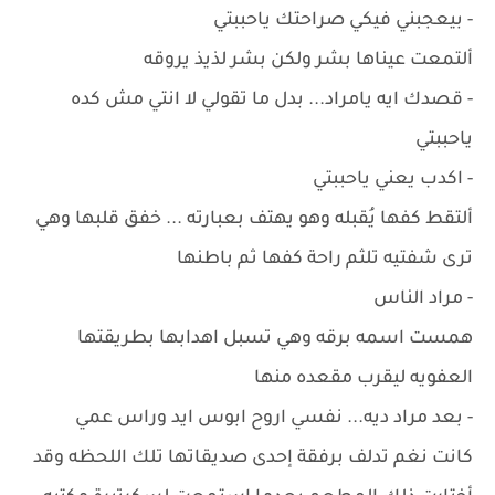
- بيعجبني فيكي صراحتك ياحببتي
ألتمعت عيناها بشر ولكن بشر لذيذ يروقه
- قصدك ايه يامراد... بدل ما تقولي لا انتي مش كده
ياحببتي
- اكدب يعني ياحببتي
ألتقط كفها يُقبله وهو يهتف بعبارته ... خفق قلبها وهي
ترى شفتيه تلثم راحة كفها ثم باطنها
- مراد الناس
همست اسمه برقه وهي تسبل اهدابها بطريقتها
العفويه ليقرب مقعده منها
- بعد مراد ديه... نفسي اروح ابوس ايد وراس عمي
كانت نغم تدلف برفقة إحدى صديقاتها تلك اللحظه وقد