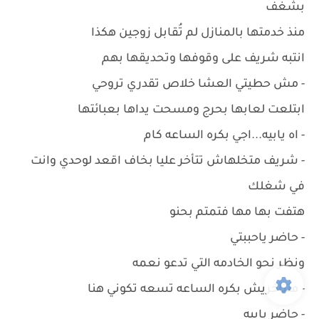
بشغف
منذ خدمتها بالمنازل لم تُقابل زوجين هكذا
انتبه شريف على وقوفها وتحديقها بهم
- مش حطيتي العشا خلاص تقدري تروحي
ابتلعت لعابها بحرج ومسحت يداها بعبائتها
- اه يابيه...اجي بكره الساعه كام
- شريف متخلهاش تتأخر عليا بخاف اقعد لوحدي وانت
في شغلك
هتفت بها مها فتمتم بحنو
- حاضر ياحببتي
ونظر نحو الخادمه التي تدعو نعمه
- متتأخريش بكره الساعه تسعه تكوني هنا
- حاضر يابيه