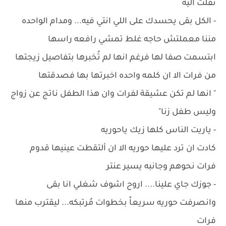
نُقلت اليه
- الكل بقى يحسدك على اللي انتي فيه... ومدام الواحده
مننا معملتش حاجه غلط تمشي رافعه راسها
ابتسمت صفا لها فرغم انها لم تُخبرها بتفاصيل زيجتها
من فرات الا ان كلمه واحده اخبرتها بها فصدقتها
" انها لم تكن عشيقة لفرات وان هذا الطفل ناتج عن زواج
وليس طفل زنا"
- ياريت الناس كلها زيك ياحوريه
كادت ان ترد عليها حوريه الا ان ألتقطت عينيها قدوم
فرات نحوهم وجانبه يسير عنتر
- جوزك جاي علينا.... اروح اشوف شغلي انا بقى
وانصرفت حوريه سريعاً بخطوات مُرتبكه... ليقترب منها
فرات