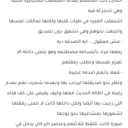
أختارت ذلك المطعم بعدما استمعت لسكرتيرة مكتبه
وهي تحجز له فيه
اشتعلت الغيره في طيات قلبها ولكنها تمالكت نفسها
واتجهت نحوهم وهي تشهق دون تصديق
- مش معقول... ايه الصدفه ديه
رمقها مراد بأبتسامه مصطنعه وهو يتمنى داخله الا
تعزم نفسها وتطلب رفقتهم
- فعلا يانغم صدفه عجيبه
ونظر نحو صديقتها ليرحب بها وبعدما شعرت نغم بعدم
رغبته في اطاله الحديث معها وكيف يقبض على كف هناء
التي رحبت بها أيضا ولكن داخلها كانت لا تتمنى رفقتها
لشعورها بمشاعرها نحو زوجها
صورة كانت تلتقط لثلاثتهم وعنصر اخر كان يدخل في