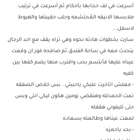
أسرعت في لف حجابها بأحكام ثم أسرعت في ترتيب
ملابسها الانيقه المُحتشمه وجلب حقيبتها والهبوط
لاسفل...
سارت بخطوات هادئه نحوه وهي تراه يقف مع احد الرجال
يتحدث معه في ساحة الفندق ثم صافحه فور ان وقعت
عيناه عليها فأبتسم بحب واقترب منها يضم كفها بين
كفيه
- معلش اتاخرت عليكي ياحببتي.. بس خلاص الصفقه
تمت الحمدلله وهنقضي يومين هكون ليكي انتي وبس
حتى تليفوني هقفله
لمعت عيناها وطالعته بسعاده
- بجد ياحمزه