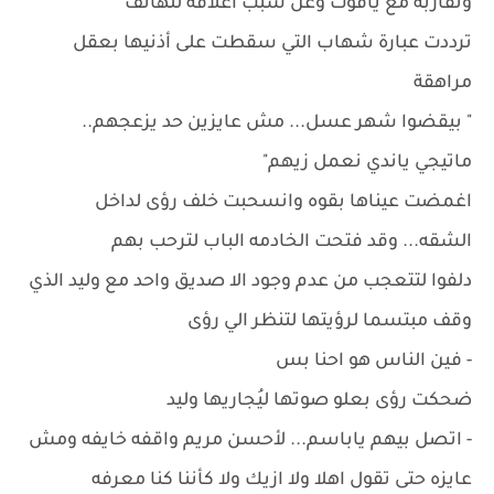
وتقاربه مع ياقوت وعن سبب أغلاقه للهاتف
ترددت عبارة شهاب التي سقطت على أذنيها بعقل
مراهقة
" بيقضوا شهر عسل... مش عايزين حد يزعجهم..
ماتيجي ياندي نعمل زيهم"
اغمضت عيناها بقوه وانسحبت خلف رؤى لداخل
الشقه... وقد فتحت الخادمه الباب لترحب بهم
دلفوا لتتعجب من عدم وجود الا صديق واحد مع وليد الذي
وقف مبتسما لرؤيتها لتنظر الي رؤى
- فين الناس هو احنا بس
ضحكت رؤى بعلو صوتها ليُجاريها وليد
- اتصل بيهم ياباسم... لأحسن مريم واقفه خايفه ومش
عايزه حتى تقول اهلا ولا ازيك ولا كأننا كنا معرفه