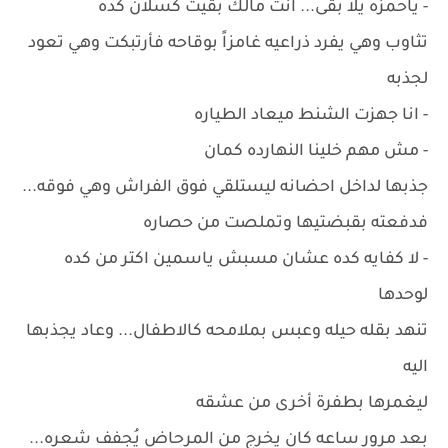
- ياحمزه يلا بقى... انت مالك بقيت كسلان كده
تثاوب وهي يفرد ذراعيه غامزاً بوقاحه فأرتبكت وهي تعود
لجذبه
- انا جهزت الشنط ميعاد الطياره
- مش مهم خلينا النهارده كمان
جذبها لداخل احضانه ليستلقي فوق الفراش وهي فوقه...
فدفعته بقبضتيها وتملصت من حصاره
- لا كفايه كده عشان مسبش ياسمين اكتر من كده
لوحدها
تنهد بقله حيله وعبس بملامحه كالاطفال... وعاد يجذبها
اليه
ليغمرها بطفرة أخرى من عشقه
بعد مرور ساعه كان يخرج من المرحاض يُجفف شعره...