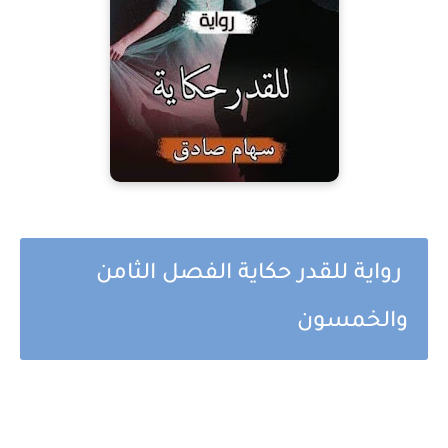
رواية للقدر حكاية الفصل الثامن
والخمسون