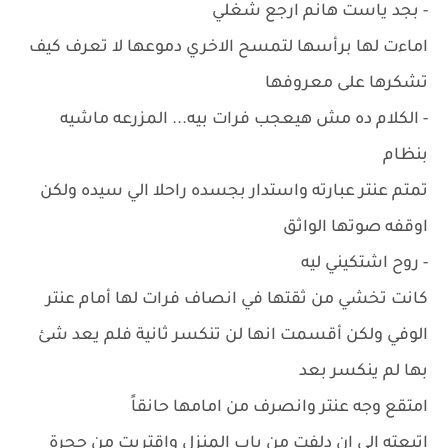
- بجد ياست هانم ارجع شغلي
اماءت لها برأسها لتمسح الاخري دموعها لا تعرف كيف
تشكرها على معروفها
- الكلام ده مش هيعجب فرات بيه... المزرعه ماشيه
بنظام
تمتم عنتر عبارته واستدار بجسده راحلا الي سيده ولكن
اوقفه صوتها الواثق
- روح اشتكيني ليه
كانت تخشي من ثقتها في انصاف فرات لها أمام عنتر
الوفي ولكن أقسمت انها لن تنكسر ثانية فلم يعد شئ
بها لم ينكسر بعد
امتقع وجه عنتر وانصرف من امامها حانقاً
اتبعته الي ان دلفت من باب المنزل واقتربت من حجرة