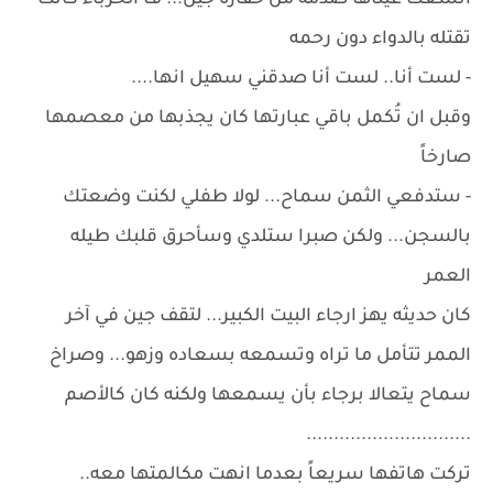
اتسعت عيناها صدمه من حقاره جين... ف الحرباء كانت
تقتله بالدواء دون رحمه
- لست أنا.. لست أنا صدقني سهيل انها....
وقبل ان تُكمل باقي عبارتها كان يجذبها من معصمها
صارخاً
- ستدفعي الثمن سماح... لولا طفلي لكنت وضعتك
بالسجن... ولكن صبرا ستلدي وسأحرق قلبك طيله
العمر
كان حديثه يهز ارجاء البيت الكبير... لتقف جين في آخر
الممر تتأمل ما تراه وتسمعه بسعاده وزهو... وصراخ
سماح يتعالا برجاء بأن يسمعها ولكنه كان كالأصم
..............................
تركت هاتفها سريعاً بعدما انهت مكالمتها معه..