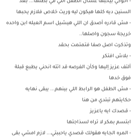
- اخوكي بيحبها عشان الطفل اللي في بطنها... بعد
السنين ديه كلها هيكون ليه وريث خلاص فلازم يحبها
- مش قادره أصدق ان اللي هيشيل اسم العيله ابن واحده
خريجة سجون واصلها..
وتذكرت اصل صفا فتمتمت بحقد
- بلاش افتكر
ألتف عزيز إليها وكأن الفرصه قد اتته انحني يطبع قبلة
فوق خدها
- مش الطفل هو الرابط اللي بينهم... يبقى نهايه
حكايتهم تبتدي من هنا
- قصدك ايه ياعزيز
ابتسم بمكر لا تراه لسذاجتها
- المره الجايه هقولك قصدي ياحببتي... لازم امشي بقى