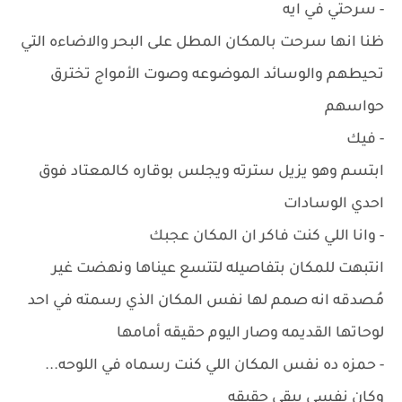
- سرحتي في ايه
ظنا انها سرحت بالمكان المطل على البحر والاضاءه التي
تحيطهم والوسائد الموضوعه وصوت الأمواج تخترق
حواسهم
- فيك
ابتسم وهو يزيل سترته ويجلس بوقاره كالمعتاد فوق
احدي الوسادات
- وانا اللي كنت فاكر ان المكان عجبك
انتبهت للمكان بتفاصيله لتتسع عيناها ونهضت غير
مُصدقه انه صمم لها نفس المكان الذي رسمته في احد
لوحاتها القديمه وصار اليوم حقيقه أمامها
- حمزه ده نفس المكان اللي كنت رسماه في اللوحه...
وكان نفسي يبقى حقيقه