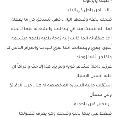
- طبعا ياياقوت
- انت احن راجل في الدنيا
ضحك بخفه وضمها اليه... فهى تستحق كل ما يفعله
لها.. لم تتحدث منذ اتي بها لهنا وانشغاله عنها لاتمام
احد صفقاته انما كانت إليه زوجة داعيه داعمه مبتسمه
تُخبره بمرح وببساطه انها تفرح لنجاحه واحترام الناس له
وتفتخر بأنها زوجته
عززت داخله مشاعر قويه ولم يزد هذا إلا حبً وادراكاً ان
قلبه احسن الاختيار
استقلت جانبه السياره المخصصه له هنا.. مرت الدقائق
وهي تتسأل
- رايحين فين ياحمزه
ضغط على يدها بحنو وضحك وهو يعرف فضولها