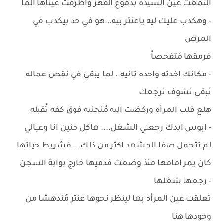
ألتمعت عين السيده بدموع القهر واطرقت عيناها آلما
- وهكدب عليك ليه ياعنتر بيه...هو في حد بيكدب في
المرض
فرمقها مُتفحصاً
- مكانك اخدته واحده تانيه.. لما يبقي في نقص عماله
نبقى نشوف نرجعك
هلع قلب المرأه وركضت اليه مُنحنيه فوق كفه تُقبله
- ابوس ايدك رجعني الشغل.... هاكل منين انا وعيالي
لم تتحمل صفا المشهد اكثر من ذلك... فشريط حياتها
كان يمر امامها منذ وضعت قدميها خارج بوابة السجن
- رجعها شغلها
تعلقت عين المرأه بها لينظر نحوها عنتر مُندهشا من
وجودها هنا