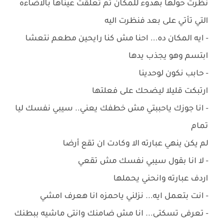
نظرت حولها بهدوء للمكان ثم تعلقت عيناها بالاضاءه
التي تأتي على بعد فنظرت اليه
- ايه المكان ده... احنا مش كنا رايحين مطعم نتعشا
ابتسم وهو يجذب يدها
- حابب نكون لوحدينا
ارتبكت قليلا ليضحك على فعلتها
- انا جوزك ياحببتي مش خطفك يعني.. سيبي نفسك ليا
تمام
لم يكن ينهي عبارته الا وكادت ان تقع أرضا
- لا انا بقول سيبي نفسك مش تقعي
اردف عبارته وانحني يحملها
- انت بتعمل ايه... نزلني ياحمزه انا هعرف امشي
- تعرفي تسكتي... انا مش ضامنك وانتي ماشيه ببطنك