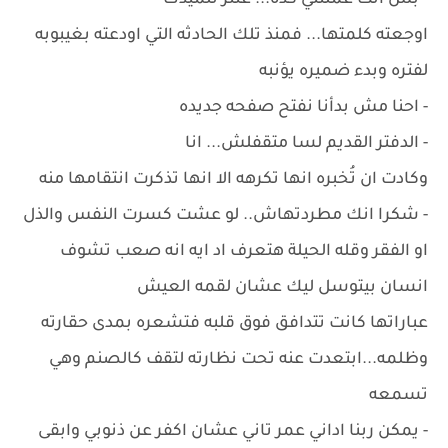
- بس انت عملتني كده... عنتر تلميذك
اوجعته كلمتها... فمنذ تلك الحادثه التي اودعته بغيبوبه
لفتره وبدء ضميره يؤنبه
- احنا مش بدأنا نفتح صفحه جديده
- الدفتر القديم لسا متقفلش... انا
وكادت ان تُخبره انها تكرهه الا انها تذكرت انتقامها منه
- شكرا انك مطردتهاش.. لو عشت كسرت النفس والذل
او الفقر وقله الحيلة هتعرف اد ايه انه صعب تشوف
انسان بيتوسل ليك عشان لقمه العيش
عباراتها كانت تتدافق فوق قلبه فتشعره بمدى حقارته
وظلمه...ابتعدت عنه تحت نظارته لتقف كالصنم وهي
تسمعه
- يمكن ربنا اداني عمر تاني عشان اكفر عن ذنوبي وابقى