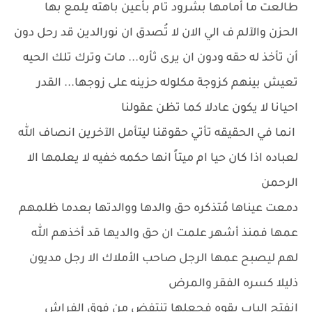
طالعت ما أمامها بشرود تام بأعين باهته يلمع بها
الحزن والآلم ف الي الان لا تُصدق ان نورالدين قد رحل دون
أن تأخذ له حقه ودون ان يرى ثأره... مات وترك تلك الحيه
تعيش بينهم كزوجة مكلوله حزينه على زوجها... القدر
احيانا لا يكون عادلا كما تظن عقولنا
انما في الحقيقه تأتي حقوقنا ليتأمل الآخرين انصاف الله
لعباده اذا كان حيا ام ميتاً انها حكمه خفيه لا يعلمها الا
الرحمن
دمعت عيناها مُتذكره حق والدها ووالدتها بعدما ظلمهم
عمها فمنذ أشهر علمت ان حق والديها قد أخذهم الله
لهم ليصبح عمها الرجل صاحب الأملاك الا رجل مديون
ذليلا كسره الفقر والمرض
انفتح الباب بقوه فجعلها تنتفض من فوق الفراش