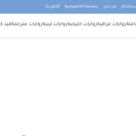
استخدام
من نحن
سياسة الخصوصيه
أتصل بنا
املة
روايات عراقية
روايات خليجية
روايات ليبية
روايات مترجمة
قيد كت