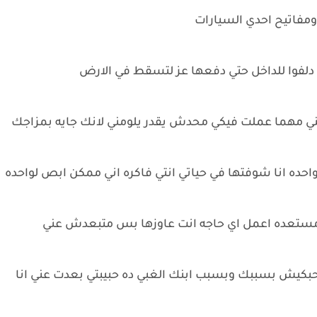
 ومفاتيح احدي السيارات
ن دلفوا للداخل حتي دفعها عز لتسقط في الارض
ني يعني مهما عملت فيكي محدش يقدر يلومني لانك جايه بمزاجك
احده انا شوفتها في حياتي انتي فاكره اني ممكن ابص لواحده
 ومستعده اعمل اي حاجه انت عاوزها بس متبعدش عني
مبحبكيش بسببك وبسبب ابنك الغبي ده حبيبتي بعدت عني انا