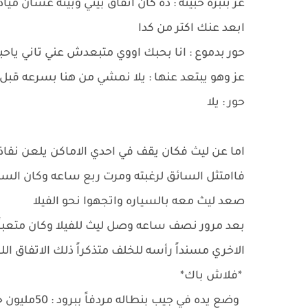
عز بنبره خبيثه : ده كان اتفاق بيني وبينه عشان
ابعد عنك اكتر من كدا
حور بدموع : انا بحبك اووي متبعدش عني تاني ياحب
عز وهو يبتعد عنها : يلا نمشي من هنا بسرعه قبل 
حور : يلا
اما عن ليث فكان يقف في احدي الاماكن يلعن نفاذ
فاامتثل السائق لرغبته ومرت ربع ساعه وكان السا
صعد ليث معه بالسياره واتجهوا نحو الفيلا
بعد مرور نصف ساعه وصل ليث للفيلا وكان متعباً
الاخري مسنداً رأسه للخلف متذكراً ذلك الاتفاق ال
*فلاش باك*
وضع يده في جيب بنطاله مردفاً ببرود : 50مليون جنيه مقابل اني ابعد عنها واسيبهالك ومفضحهاش