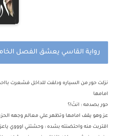
رواية القاسي يعشق الفصل الخ
نزلت حور من السياره ودلفت للداخل فشعرت بااحد
امامها
حور بصدمه : انتَ!؟
عز وهو يقف امامها وتظهر علي معالم وجهه الحزن
اقتربت منه واحتضنته بشده : وحشتني اوووي ياع