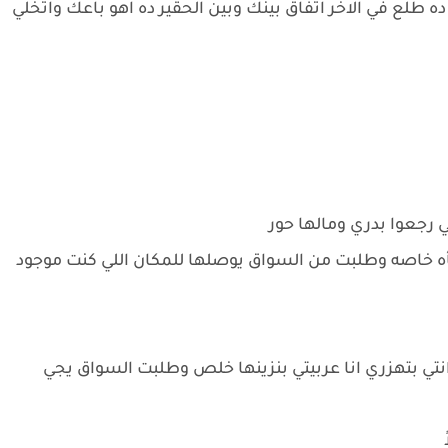
لع في الاخر اتفاق بينك وبين الحقير ده اهو باعك واتخلي
 رجعوا بدري ومالها حور
جأه خاصه وطلبت من السواق يوصلها للمكان اللي كنت موجود
انتي بتهزري انا عربيتي بنزينها خلص وطلبت السواق يجي
ً