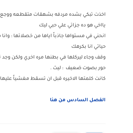
اخذت تبكي بشده مردفه بشهقات متقطعه ووجع : ان
يااخي هو ده جزاتي علي حبي ليك
انحني في مستواها جاذباً اياها من خصلاتها : وانا
حياتي انا بكرهك
وقف وجاء ليركلها في بطنها مره اخري ولكن وجد 
حور بصوت ضعيف : ليث .
كانت كلمتها الاخيره قبل ان تسقط مغشياً عليها....
الفصل السادس من هنا