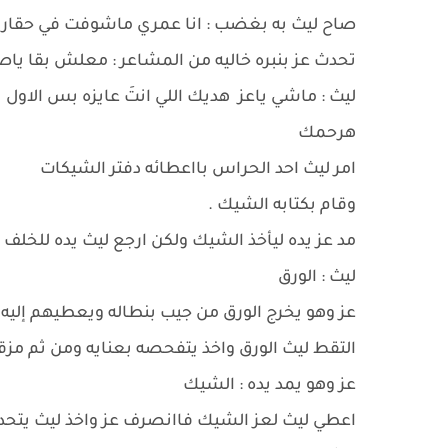
صاح ليث به بغضب : انا عمري ماشوفت في حقارتك 
تحدث عز بنبره خاليه من المشاعر : معلش بقا ياص
ليث : ماشي ياعز هديك اللي انتَ عايزه بس الاول
هرحمك
امر ليث احد الحراس بااعطائه دفتر الشيكات
وقام بكتابه الشيك .
مد عز يده ليأخذ الشيك ولكن ارجع ليث يده للخلف
ليث : الورق
عز وهو يخرج الورق من جيب بنطاله ويعطيهم إليه
التقط ليث الورق واخذ يتفحصه بعنايه ومن ثم مزق
عز وهو يمد يده : الشيك
اعطي ليث لعز الشيك فاانصرف عز واخذ ليث يتحدث بوج