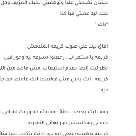
عشان تضحكي عليا وتوهميني بحبك المزيف وكل ده ط
عنك ليه عملتي فيا كدا
*باك *
افاق ليث علي صوت كريمه المندهش
كريمه بااستغراب : رجعتوا بسرعه ليه وحور فين
نظر ليث إليها بعدم استيعاب :مش فاهم مين اللي
كريمه : انت يابني مش قولتيلها انك عاملها مفا
فيه
وقف ليث بغضب قائلاً : مفاجأة ايه وزفت ايه امي 
ياخدني ومكلمتش حور نهائي النهارده
كريمه بدهشه : يعني ايه حور كانت بتكدب عليا مثلا