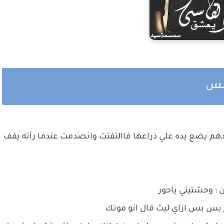
امس
هم يضع يده علي ذراعها فاالتفتت وانصدمت عندما رأته يقف
 : وحشتيني ياحور
ز بس بس ازاي ليث قال انو موتك