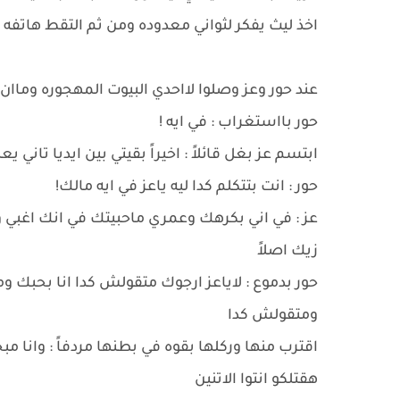
اخذ ليث يفكر لثواني معدوده ومن ثم التقط هاتفه
عند حور وعز وصلوا لااحدي البيوت المهجوره وماا
حور بااستغراب : في ايه !
ابتسم عز بغل قائلاً : اخيراً بقيتي بين ايديا تا
حور : انت بتتكلم كدا ليه ياعز في ايه مالك!
عز : في اني بكرهك وعمري ماحبيتك في انك اغبي و
زيك اصلاً
حور بدموع : لاياعز ارجوك متقولش كدا انا بحبك
ومتقولش كدا
اقترب منها وركلها بقوه في بطنها مردفاً : وانا 
هقتلكو انتوا الاتنين