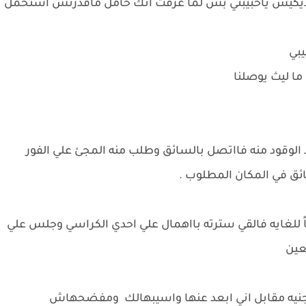
 مياذيكيش ياحبيبتي بس لما عرفت انك حامل ماقدرتش استحمل
يبي
ما ليث يوصلنا
 الوقود منه فااتصل بالسائق وطلب منه المجئ علي الفور
ئق في المكان المطلوب .
 للغايه فالقي سترته بااهمال علي احدي الكراسي وجلس علي
لعين