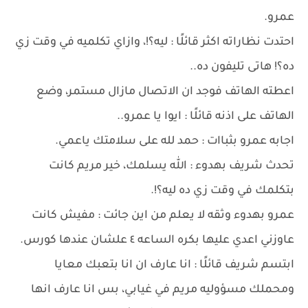
عمرو.
احتدت نظاراته اكثر قائلًا : ليه؟!، وازاي تكلميه في وقت زي
ده؟! هاتى تليفون ده..
اعطته الهاتف فوجد ان الاتصال مازال مستمر، وضع
الهاتف على اذنه قائلًا : ايوا يا عمرو..
اجابه عمرو بثباات : حمد لله على سلامتك ياعمي.
تحدث شريف بهدوء : الله يسلمك، خير مريم كانت
بتكلمك في وقت زي ده ليه؟!.
عمرو بهدوء وثقه لا يعلم من اين جائت : مفيش كانت
عاوزني اعدي عليها بكره الساعه ٤ علشان عندها كورس.
ابتسم شريف قائلًا : انا عارف ان انا بتعبك معايا
ومحملك مسؤوليه مريم في غيابي، بس انا عارف انها