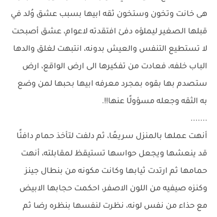
هى خانت وتخون وستخون ثقه ابيها بسبب عشق وُلد في
قبلها الصغير ليملؤه دفئ افتقدته لاعوام، عشق أصبحت
لا تستطيع التنفس والعيش بدونه، انتبهت لغلق والدها
الباب خلفه، فعادت من تفكيرها الى ارض الواقع، ارض
ستصدم بها بقوه بمجرد معرفه ابيها بحبها لمن وضع
به الثقه وجعله مسؤولًا عنها!!.
.......
أنهت عملها بالمنزل سريعًا، ثم دلفت لتأخذ حمام دافئًا
قد ينعشها ويجعل حواسها تستيقظ لمقابلته، أنهت
حمامها ثم ارتدت ثيابها وكانت مكونه من بنطال جينز
وكنزه صيفيه من اللون الاصفر، احكمت حجابها الابيض
مع حذاء من نفس لونه، نظرت لنفسها بنظره رضا ثم