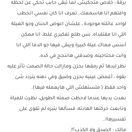
برقة : خلاص متحكيش، لما تبقى حابب تحكي عن لحظه
وافتهم انا هاسمعك..تعرف انا كان نفسي اتخطب
لواحد عائلته موجودة ، علشان اعوض الحنان وجو العيلة
اللي انا مفتقداه، بس طلع تفكيري غلط، انا ممكن
أسس معاك عيلة كبيرة ويبقى فيها جو الدفا اللي انا
وانت محتاجينه، وصدقني هاننجح في كده.
نظر ليدها ثم رمقها بحزن ومازالت حالة الصمت تأثر عليه
بقوة ، أغمض عينيه بحزن وضيق وفي ذهنه يتردد شئ
واحد فقط ( متستهلش اللي هايعمله فيها).
بعدت يديها عندما لاحظت صمته الطويل، نظرت للمياة
وتابعت حركتها الهادئه، فسألها بنبره لم تقوى على
تفسيرهاا..
مالك : الصدق ولا الكذب؟!.