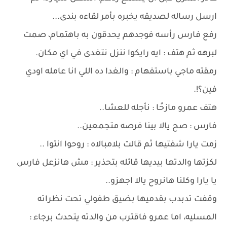
ارسل رساله لصديقه يخبره بأمر لقاءه بندى...
رفع فارس رأسه فوجدهم يحدقون به باهتمام، صمت
لبرهه ثم هتف : ايه رايكوا ننزل نتغدى في اي مكان.
رمقته ماجي باستفهام : والغدا ده اللي انا عامله اودي
فين؟!.
هتف عمرو مازحًا : نأجله للعشا..
فارس : صح يالا بينا فرصه متجمعين..
زمت يارا شفتيها ثم قالت بلامبالاه : روحوا انتوا ..
لكزتها والدتها بيديها قائله بتحذير : مش هانزعل فارس
يا يارا وكلنا هانروح يالا اجهزو..
وقفت تدبدب بقدميها بضيق طفولي تحت نظراته
المسليه، اما عمرو فاقترب من والدته يتحدث برجاء :