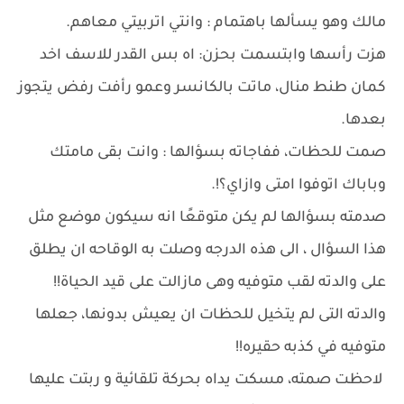
مالك وهو يسألها باهتمام : وانتي اتربيتي معاهم.
هزت رأسها وابتسمت بحزن: اه بس القدر للاسف اخد
كمان طنط منال، ماتت بالكانسر وعمو رأفت رفض يتجوز
بعدها.
صمت للحظات، ففاجاته بسؤالها : وانت بقى مامتك
وباباك اتوفوا امتى وازاي؟!.
صدمته بسؤالها لم يكن متوقعًا انه سيكون موضع مثل
هذا السؤال ، الى هذه الدرجه وصلت به الوقاحه ان يطلق
على والدته لقب متوفيه وهى مازالت على قيد الحياة!!
والدته التى لم يتخيل للحظات ان يعيش بدونها، جعلها
متوفيه في كذبه حقيره!!
لاحظت صمته، مسكت يداه بحركة تلقائية و ربتت عليها