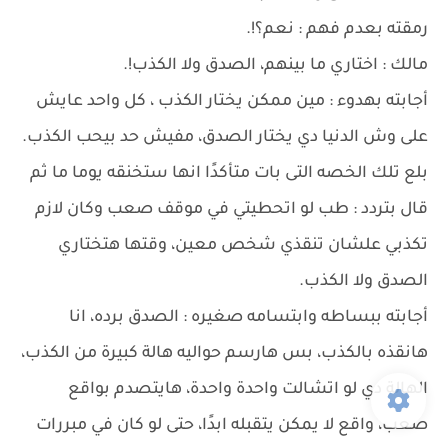
رمقته بعدم فهم : نعم؟!.
مالك : اختاري ما بينهم، الصدق ولا الكذب!.
أجابته بهدوء : مين ممكن يختار الكذب ، كل واحد عايش
على وش الدنيا دي يختار الصدق، مفيش حد بيحب الكذب.
بلع تلك الخصه التى بات متأكدًا انها ستخنقه يوما ما ثم
قال بتردد : طب لو اتحطيتي في موقف صعب وكان لازم
تكذبي علشان تنقذي شخص معين، وقتها هتختاري
الصدق ولا الكذب.
أجابته ببساطه وابتسامه صغيره : الصدق برده، انا
هانقذه بالكذب، بس هارسم حواليه هالة كبيرة من الكذب،
الهالة دي لو اتشالت واحدة واحدة، هايتصدم بواقع
صعب، واقع لا يمكن يتقبله ابدًا، حتى لو كان في مبررات