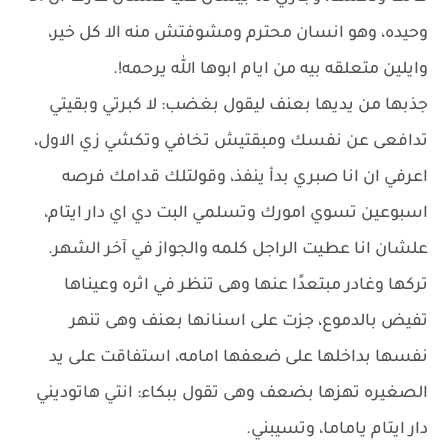
وحيده، وهو انسان محترم ومشوفتش منه الا كل خير،
وايلين متعلقه بيه من ايام ابوها الله يرحمه!.
جذبها من يديها بعنف ليقول بغضب: لا كبرتي وبقيتي
تدافعى عن نفسك ومبقتيش تخافي وتكشي زي الاول،
اعرفي ان انا صبري بدأ ينفذ، وقولتلك قدامك فرصه
اسبوعين تسوي امورك وتسلمي البت دي اي دار ايتام،
علشان انا عطيت الراجل كلمه والجواز في آخر الشهر.
تركها وغادر مبتعدًا عنها وهى تنظر في اثره وعيناها
تفيض بالدموع، جزت على اسنانها بعنف وهى تنهر
نفسها بداخلها على ضعفها امامه، استفاقت على يد
الصغيره تهزها بضعف وهى تقول ببكاء: انتي هاتوديني
دار ايتام ياماما، وتسيبني.