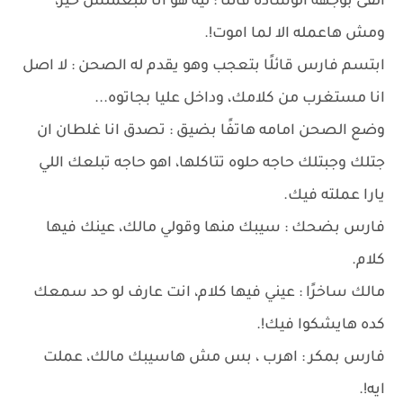
القى بوجهه الوساده قائلًا : ليه هو انا مبعملش خير،
ومش هاعمله الا لما اموت!.
ابتسم فارس قائلًا بتعجب وهو يقدم له الصحن : لا اصل
انا مستغرب من كلامك، وداخل عليا بجاتوه...
وضع الصحن امامه هاتفًا بضيق : تصدق انا غلطان ان
جتلك وجبتلك حاجه حلوه تتاكلها، اهو حاجه تبلعك اللي
يارا عملته فيك.
فارس بضحك : سيبك منها وقولي مالك، عينك فيها
كلام.
مالك ساخرًا : عيني فيها كلام، انت عارف لو حد سمعك
كده هايشكوا فيك!.
فارس بمكر : اهرب ، بس مش هاسيبك مالك، عملت
ايه!.