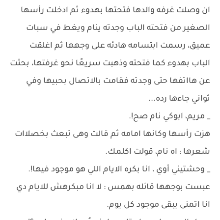
ان وصلت غرفه والدها فتحتها بهدوء ثم ادخلت رأسها
الصغير من فتحته الباب وجدته ينام ويغط في سبات
عميق، رسمت ابتسامه هادئه على وجهها ثم اغلقت
الباب بهدوء كما فتحته وذهبت سريعًا نحو غرفتها، بحثت
عن هااتفها حتى وجدته فقامت بالاتصال بحبيها وفي
ثواني جاءها رده...
_ مريم، ابوكي نام صح!.
هزت رأسها وكانها امامه ثم قالت وهى تبعث بخصلاات
شعرها : اه نام، قولت اكلمك.
_ وحشتيني أوي ، انا بكره الايام اللي هو موجود فيها!.
عبست بوجهها قائله بهمس : لا انا مبكرهش للايام دي
انا اتمنى يبقى موجود كل يوم.