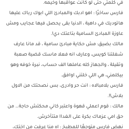
في كلمتي حتى لو كانت عواقبها وخيمه.
فارس ساخرًا : اهو ادبك والمبادئ اللي ابوك رباك عليها
هاتوديك في داهية ، الدنيا بقى يحصل فيها عجايب ومش
عاوزة المبادئ السامية بتاعتك دي!.
مالك بضيق: مش حكاية مبادئ سامية ، قد مانا عارف
شغلتنا كويس، وعارف انه فعلا ماسك قضية صعبة
وتقيلة ، والجهاز كله عاملها الف حساب، نبرة خوفه وهو
بيكلمني، هي اللي خلتني اوافق.
فارس بلامبالاه : انت حر وادرى، بس نصحتك من الاول
بلاش!!.
مالك : قوم اعملي قهوة واعتبر كاني محكتش حاجة… من
حق امي عزماك بكرة على الغداا متتأخرش.
نهض فارس متوجهًا للمطبخ : اه منا عرفت من اختك،