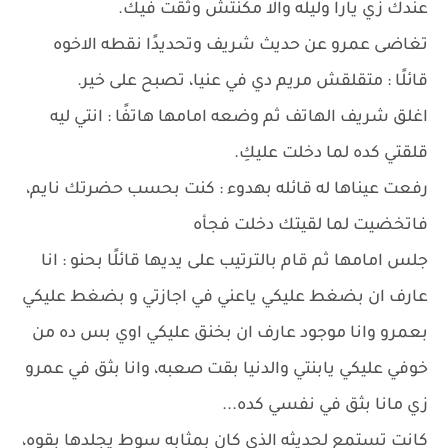
عندك زي يارا وليله والا مكنتش وثقت فيك.
تغاضى عمرو عن حديث شريف وتحديدًا نقطه الاخوه
قائلًا : متقلقش مريم دي في عنيا، تصبح على خير.
اغلق شريف الهاتف ثم وضعه امامها هاتفًا : انتي ليه
قلقتي كده لما دخلت عليكِ.
رفعت عيناها له قائله بهدوء : كنت بحسب حضرتك نايم،
فاتخضيت لما لقيتك دخلت فجأه
جلس امامها ثم قام بالترتيب على يديها قائلًا بحنو : انا
عارف ان بضغط عليكي ياعني في اجازتي و بضغط عليكي
بعمرو وانا موجود عارف ان بخنق عليكي اوي بس ده من
خوفي عليكي يابنتي والدنيا بقت صعبه، وانا بثق في عمرو
زي مانا بثق في نفسي كده...
كانت تستمع لحديثه الذي كان بمثابه سوط يجلدها بقوه،