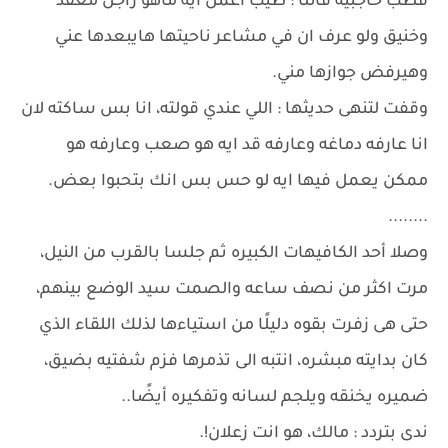
قطب حاجبيه قائلًا : طيب اعمل ايه ماهو راجل معقد
وخنيق ولو عرف ان في مشاعر ناحيتها هايبعدها عني
وهيرفض جوازها مني.
وقفت لتنهى حديثها : اللي عندي قولته، انا بس ساكته لان
انا عارفه دماغه وعارفه قد ايه هو صعب وعارفه هو
ممكن يعمل فيها ايه لو حس بس انك بتحبوا بعض.
........
وصلا أحد الكافيهات الكبيره ثم جلسا بالقرب من النيل،
مرت اكثر من نصف ساعه والصمت سيد الوضع بينهم،
حتى هى زفرت بقوه دليلًا من استياءها لذلك اللقاء الذي
كان بدايته مبشره، انتبه الى تذمرها فزم شفتيه بضيق،
ضميره يخنقه ويلجم لسانه وتفكيره أيضًا..
ندى بتردد : مالك، هو انت زعلان!.