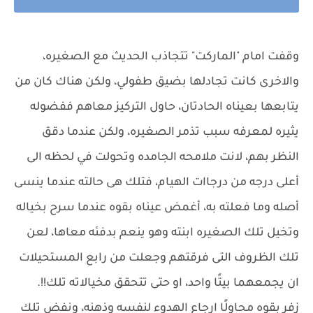
وقفت امام "الماركت" تتجاذب الحديث مع الصغيره،
والاخرى كانت تجادلها بضيق طفولي، ولكن هناك كان من
يتابعها بعيناه الحادتان، حاول التركيز معاهم ففضوله
يثيره لمعرفه سبب تذمر الصغيره، ولكن عندما دقق
النظر بهم، لانت ملامحه الجامده وتحولت في لحظه الى
أعلى درجه من درجاات الهيام، فتلك هى حالته عندما ينسى
أصله وما فعلته به، أغمض عيناه بقوه عندما سرح بخياله
وتخيل تلك الصغيره ابنته وهو ينعم بدفئه معاها، لعن
تلك الظروف التى فرقتهم وجعلت من رابع المستحيلات
ان يجمعهما بيتًا واحد، او حتى تتحقق مخيالاته تلك!!.
زفر بقوه محاولًا ارجاع الهدوء لنفسه وذهنه، ونفض تلك