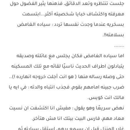
جلست تنتظره وتعد الدقائق، فذهنها يثير الفضول حول
معرفته واكتشاف خبايا شخصيته أكثر...ابتسمت
بسخريه عندما وجدت نفسها تردد : سياده الغامض
بسلامته!!.
.......
اما سياده الغامض فكان يجلس مع عائلته وصديقه
يتبادلون اطراف الحديث ناسيًا لقائه مع تلك المسكينه
حتى وصله رساله منها ( هو انت أجلت خروجه انهارده !)..
ضرب جبينه امامهم بقوم، فجذب انتباه والدته : في ايه يا
مالك انت كويس.
نهض سريعًا وهو يقول : مفيش انا اكتشفت ان نسيت
معاد مهم، فارس البيت بيتك انا مش هتأخر.
غادر المنزل قبل ان يسمع ردهم، استقل سيارته ثم