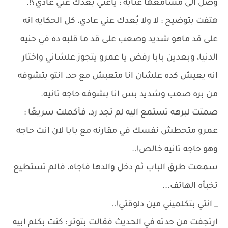
وصل الى مسامعها عتابه : ياعني بُعدك عني عادي؟!.
هتفت بتوضيح : لا ولا بُعدك عني عادي، كل الحكايه انه
على قد ماهو شديد وصعب على قد ما قلبه ده في حنيه
الدنيا، وبعدين بابا رفض يا عمرو يتجوز علشاني واختار
انه يعيش كده علشان انا متعبش مع حد، انتو بتشوفه
من بره صعب وشديد بس انا بشوفه حاجه تانيه.
صمتت لبرهه تستمع اليه لم تجد رد، فأكملت سريعًا :
عمرو متحطش نفسك في مقارنه مع بابا لان انت حاجه
وهو حاجه تانيه خالص!..
سمعت طرق الباب ثم دخل والدها فاجاه، فالم تستطيع
تخبأه الهاتف...
_ انتي بتكلميني مين دلوقتي!..
ارتجفت من حدته في الحديث فقالت بتوتر : كنت بكلم ابيه