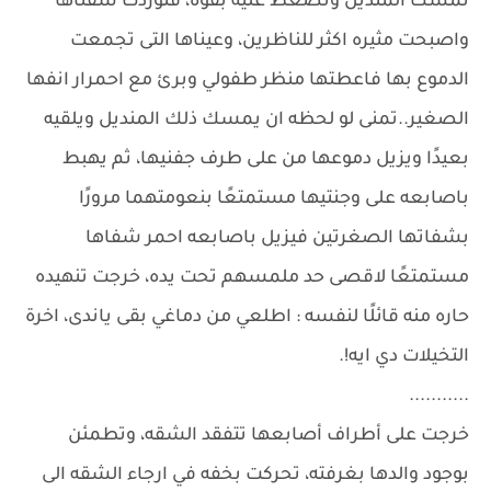
تمسك المنديل وتضغط عليه بقوه، فتوردت شفتاها
واصبحت مثيره اكثر للناظرين، وعيناها التى تجمعت
الدموع بها فاعطتها منظر طفولي وبرئ مع احمرار انفها
الصغير..تمنى لو لحظه ان يمسك ذلك المنديل ويلقيه
بعيدًا ويزيل دموعها من على طرف جفنيها، ثم يهبط
باصابعه على وجنتيها مستمتعًا بنعومتهما مرورًا
بشفاتها الصغرتين فيزيل باصابعه احمر شفاها
مستمتعًا لاقصى حد ملمسهم تحت يده، خرجت تنهيده
حاره منه قائلًا لنفسه : اطلعي من دماغي بقى ياندى، اخرة
التخيلات دي ايه!.
...........
خرجت على أطراف أصابعها تتفقد الشقه، وتطمئن
بوجود والدها بغرفته، تحركت بخفه في ارجاء الشقه الى