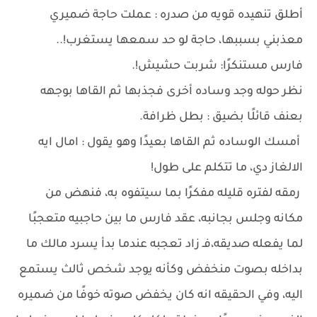
أطلق تنهيده قويه من صدره : عملت حاجة ضميري
معذبني بسببها، حاجة لو حد سمعها يستغرب!..
فارس مستنكرًا: شربت حشيش!.
نظر حوله وجد وساده أخرى فجذبها ثم القاها بوجهه
بعنف قائلًا بضيق : بطل ظرافة.
أمسك الوساده ثم القاها بعيدًا وهو يقول : امال ايه
الالغاز دي، ما تتكلم على طول!
‏رمقه لفتره قليله مفكرًا بما سيتفوه به، فنهض من
مكانه وجلس بجانبه، عقد فارس ما بين حاجبيه متعجبًا
لما يفعله صديقه،فـ زاد تعجبه عندما بدأ يسرد مالك ما
بداخله بصوت منخفض وكأنه يوجد شخص ثالث يستمع
اليه، وفي الحقيقه انه كان يخفض صوته خوفًا من ضميره