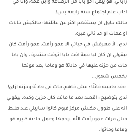
راباني، هو يبقى اخو بابا من الرضاعة وابن عمه، وانا في
اداب علم اجتماع سنة رابعة بس!.
مالك حاول ان يستفهم اكثر عن عائلتها: مالكيش خالات
او عمات او حد تاني غيره.
ندى : لأ معرفش في حياتي الا عمو رأفت، عمو رأفت كان
بيقولي ان كان ليا عمة اخت بابا اتوفت منتحرة ، وان بابا
مات من حزنه عليها في حادثة هو وماما بعد موتها
بخمس شهور...
عقد حاجبيه قائلًا : مش فاهم، مات في حادثة وحزنه ازاي!.
ندى بتوضيح : اقصد بعد ما ماتت كان حزين وكده، بيقولي
انه على طوول مكنش مركز فيوم كانوا سايبني عند طنط
منال مرات عمو رأفت الله يرحمها وعمل حادثة كبيرة هو
وماما وماتوا.