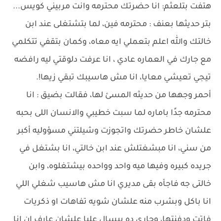
هتفت بتلعثم: انا حضرتك محترمه وانت مربيني كويس...
بتر حديثها بعنف : محترمه فين، لما بتشتغلى عند ابن
خالتك والله اعلم بتعملي ايه معاه، وكمان بتقفي تتكلمي
مع جارك في العماره عادي ، انا عرفت دلوقتي ليه رافضه
تيجي تعيشي معايا، انا مش هاسيبك تبقي زيها!.
أحمر وجهها من حديثه المسئ لها، فقالت بضيق : انا
محترمه جدًا باماره لما سبت خطيبي والانسان اللى بحبه
علشان خاطر حضرتك واتجوزت وشيلتني مسؤوليه أكبر
من سني، انا مبشغتلش عند ابن خالتي، انا بشتغل في
جريده كبيره وفيها ميه واحد وواحده بيشتغلوه، وابن
خالتى جه فاجأه بقى مديري انا مش هاسيب شغلي اللي
انا باكل وبشرب منه علشان شويه تفاهات او ذكريات
فاتت ودفنتها، وجاري ده بيسال عليا علشان عارف ان انا