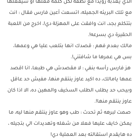
الذي يعذبه رويدًا مع نطقه لكل كلمه فعلها او سيفعلها
مع تلك البريئه الجميله، اتسعت أعين فارس فقال : انت
بتتكلم بجد، انت وافقت على المهزلة دي!، اخرج من اللعبة
الحقيرة دي بسرعه!.
مالك بعدم فهم : قصدك انها بتلعب عليا هي وعمها،
بس هي عمرها ما شافتني!.
هز فارس رأسه بنفي : لا مقصدش هي طبعا، انا اقصد
عمها يامالك، ده اكيد عاوز ينتقم منها، مفيش حد عاقل
وبيحب حد يطلب الطلب السخيف والمهين ده، الا اذا كان
عاوز ينتقم منها!.
‏صمت لبرهه ثم تحدث : طب وهو عاوز ينتقم منها ليه، ما
يمكن خايف عليها فعلا من شغله وتهديدات الي بتجيله ،
ده هايقدم استقالته بعد العملية دي!