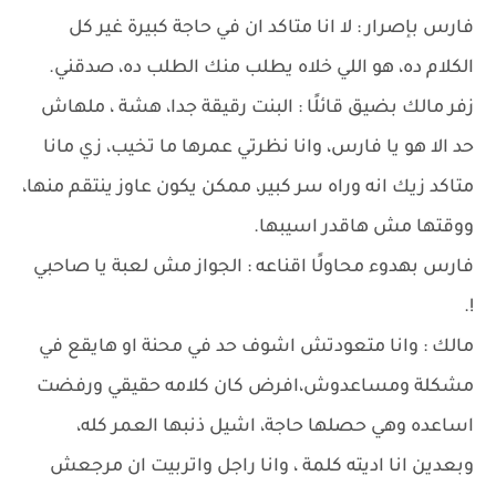
فارس بإصرار : لا انا متاكد ان في حاجة كبيرة غير كل
الكلام ده، هو اللي خلاه يطلب منك الطلب ده، صدقني.
زفر مالك بضيق قائلًا : البنت رقيقة جدا، هشة ، ملهاش
حد الا هو يا فارس، وانا نظرتي عمرها ما تخيب، زي مانا
متاكد زيك انه وراه سر كبير، ممكن يكون عاوز ينتقم منها،
ووقتها مش هاقدر اسيبها.
فارس بهدوء محاولًا اقناعه : الجواز مش لعبة يا صاحبي
!.
مالك : وانا متعودتش اشوف حد في محنة او هايقع في
مشكلة ومساعدوش،افرض كان كلامه حقيقي ورفضت
اساعده وهي حصلها حاجة، اشيل ذنبها العمر كله،
وبعدين انا اديته كلمة ، وانا راجل واتربيت ان مرجعش