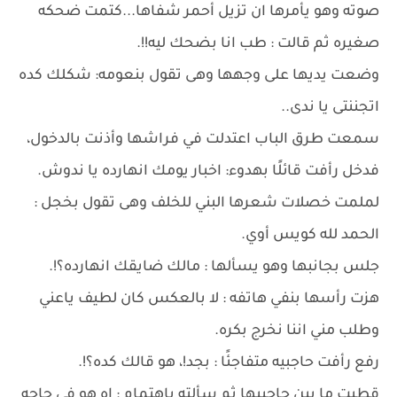
صوته وهو يأمرها ان تزيل أحمر شفاها...كتمت ضحكه
صغيره ثم قالت : طب انا بضحك ليه!!.
وضعت يديها على وجهها وهى تقول بنعومه: شكلك كده
اتجننتى يا ندى..
سمعت طرق الباب اعتدلت في فراشها وأذنت بالدخول،
فدخل رأفت قائلًا بهدوء: اخبار يومك انهارده يا ندوش.
لملمت خصلات شعرها البني للخلف وهى تقول بخجل :
الحمد لله كويس أوي.
جلس بجانبها وهو يسألها : مالك ضايقك انهارده؟!.
هزت رأسها بنفي هاتفه : لا بالعكس كان لطيف ياعني
وطلب مني اننا نخرج بكره.
رفع رأفت حاجبيه متفاجئًا : بجد!، هو قالك كده؟!.
قطبت ما بين حاجبيها ثم سألته باهتمام : اه هو في حاجه