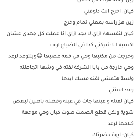
زين: والله هو دا الي حصل
كيان: اخرج انت دلوقتي
زين هز راسه بمعني تمام وخرج
كيان لنفسها: ازاي لا بجد ازاي انا عملت كل جهدي عشان
اكسبه انا شركتي كدا في الضياع اوف
وخرجت من مكتبها وهي في قمة غضبها 😡وبتتوعد لرعد
وهي خارجة من بابا الشركة لقته في وشها اتجاهلته
ولسة هتمشي لقته مسك ايدها
رعد: استني
كيان لفتله و عينها جات في عينه وفضله باصين لبعض
شوية ولكن قطع الصمت صوت كيان وهي موجهة
كلامها لرعد
كيان: ايوة حضرتك