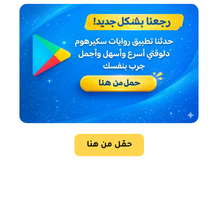
حمّل من هنا