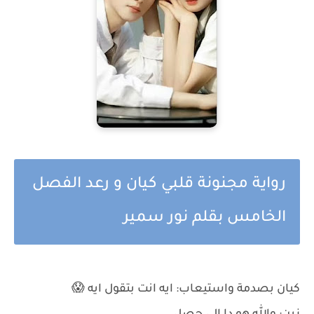
رواية مجنونة قلبي كيان و رعد الفصل
الخامس بقلم نور سمير
كيان بصدمة واستيعاب: ايه انت بتقول ايه 😱