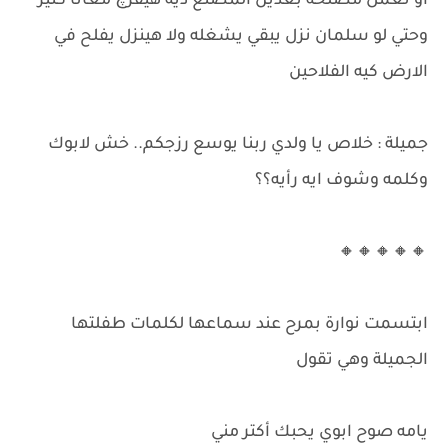
او نعمل مصلحة بعدين المصنع ديه هيفرچ معانا كَتير
وحتي لو سلمان نزل يبقي يشغله ولا هينزل يفلح في
الارض كيه الفلاحين
جميلة : خلاص يا ولدي ربنا يوسع رزجكم.. خش لابوك
وكلمه وشوف ايه رأيه؟؟
🔸🔸🔸🔸🔸
ابتسمت نوارة بمرح عند سماعها لكلمات طفلتها
الجميلة وهي تقول
يامه صوح ابوي يحبك أكتر مني