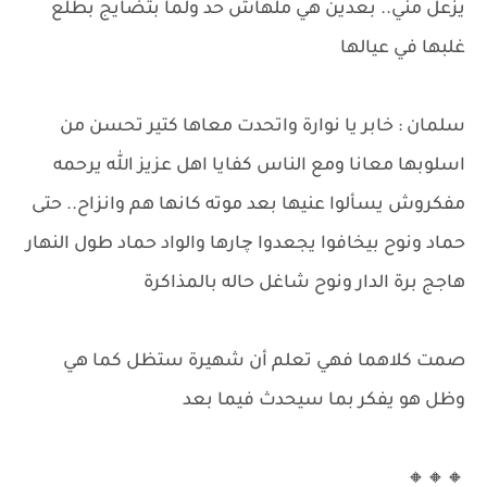
يزعل مني.. بعدين هي ملهاش حد ولما بتضايج بطلع
غلبها في عيالها
سلمان : خابر يا نوارة واتحدت معاها كتير تحسن من
اسلوبها معانا ومع الناس كفايا اهل عزيز الله يرحمه
مفكروش يسألوا عنيها بعد موته كانها هم وانزاح.. حتى
حماد ونوح بيخافوا يجعدوا چارها والواد حماد طول النهار
هاجج برة الدار ونوح شاغل حاله بالمذاكرة
صمت كلاهما فهي تعلم أن شهيرة ستظل كما هي
وظل هو يفكر بما سيحدث فيما بعد
🔸🔸🔸