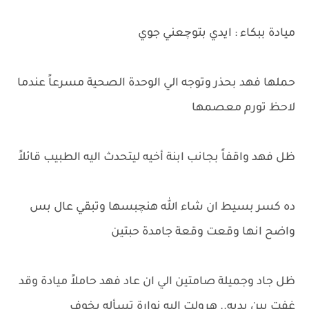
ميادة ببكاء : ايدي بتوچعني جوي
حملها فهد بحذر وتوجه الي الوحدة الصحية مسرعاً عندما
لاحظ تورم معصمها
ظل فهد واقفاً بجانب ابنة أخيه ليتحدث اليه الطبيب قائلاً
ده كسر بسيط ان شاء الله هنچبسها وتبقي عال بس
واضح انها وقعت وقعة جامدة حبتين
ظل جاد وجميلة صامتين الي ان عاد فهد حاملاً ميادة وقد
غفت بين يديه.. هرولت اليه نوارة تسأله بخوف