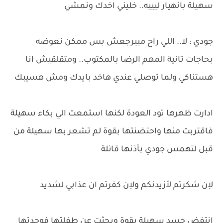
سهيلة بانهيار ليييه.. خليني اخدك ونمشي
جودي : لا.. اللي راح مبيرجعش بس ممكن نعوضه
بحاجات تانية المهم الرضا بالمكتوب.. ومتقلقيش انا
هستناكي ولما توصلي عندي هاخد بايدك ومش هسيبك
ادارت ظهرها تود العودة لكنها استمعت الي بكاء سهيلة
فاقتربت منها واحتضنتها بقوة لم تشعر بها سهيلة من
قبل لتهمس جودي بأذنها قائلة
لإن شكرتم لأزيدنكم ولإن كفرتم ان عذابي لشديد
انتفض جسد سهيلة بقوة وبحثت عن طفلتها فوجدتها