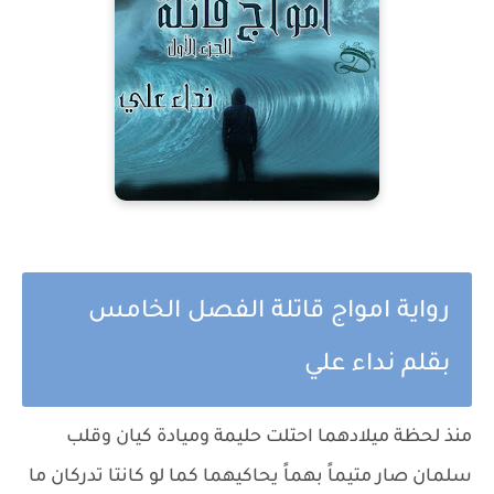
رواية امواج قاتلة الفصل الخامس
بقلم نداء علي
منذ لحظة ميلادهما احتلت حليمة وميادة كيان وقلب
سلمان صار متيماً بهماً يحاكيهما كما لو كانتا تدركان ما