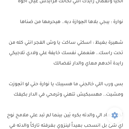
الحيا ونعمان رايدك انتي لحالك مرايدش عيال أخوه
نوارة : يبجي بلاها الچوازة ديه.. هيحرمها من ضناها
شهيرة بغيظ : اسكتي ساكت يا وش الفجر انتي كله من
تحت راسك.. هتعملي نفسك خايفة علي ولادي تلاجيكي
رايدة أخدهم معاي والدار تفضالك
بس ورب اللي خالجني ما هسيبك يا نوارة حتي لو اتچوزت
ومشيت.. مهسبكيش تتهني وترمحي في الدار بكيفك
نظر حماد الي والدته بكره بَين بينما لم تبد علي ملامح نوح
اي شئ بل انسحب بعيداً لينزوي بغرفته تاركاً والدته في