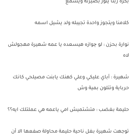
بكرة ربنا ينور بصيرته ويسمع
كلامنا ويتجوز واحدة تجيبله ولد يشيل اسمه
نوارة بحزن : لو چوازه هيسعده يا عمه شهيرة مهجولش
لاه
شهيرة : أباي عليكي وعلي كهنك يابنت مصيلحي كانك
حرباية وتتلون بمية وش
حليمة بغضب : متشتميش امي ياعمه هي عملتلك ايه؟؟
توجهت شهيرة بغل ناحية حليمة محاولة صفعها الا أن