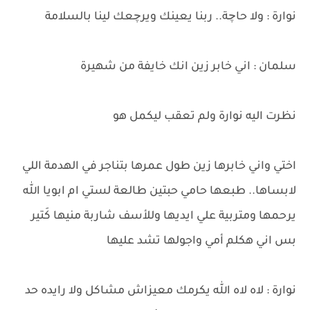
نوارة : ولا حاچة.. ربنا يعينك ويرچعك لينا بالسلامة
سلمان : اني خابر زين انك خايفة من شهيرة
نظرت اليه نوارة ولم تعقب ليكمل هو
اختي واني خابرها زين طول عمرها بتناجر في الهدمة اللي
لابساها.. طبعها حامي حبتين طالعة لستي ام ابويا الله
يرحمها ومتربية علي ايديها وللأسف شاربة منيها كَتير
بس اني هكلم أمي واجولها تشد عليها
نوارة : لاه لاه الله يكرمك معيزاش مشاكل ولا رايده حد