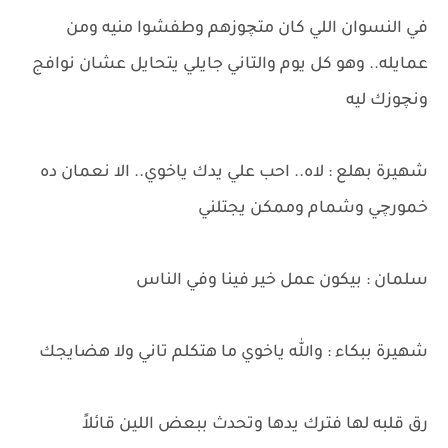
في النسوان اللي كان متچوزهم وطفشوا منيه ومن
عمايله.. وهو كل يوم والتاني جايلي يتحايل عشان نوافج
ونچوزك ليه
شهيرة بهلع : لاه.. احب علي يدك ياخوي.. الا نعمان ده
خمورچي وشمام وممكن يجتلني
سلمان : بيكون عمل خير فينا وفي الناس
شهيرة ببكاء : والله ياخوي ما هتكلم تاني ولا هضايجك
رق قلبه لها فترك يدها وتحدث ببعض اللين قائلاً