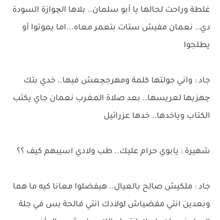
غلطة وراحت لحالها يا أبو سلمان.. بلاها الچوازة السودة
دي.. نعمان مفيش ستات بتعمر معاه...اما يموتوا أو
يطلجوا
جاد : واني جولتها كلمة ومهرجچعش فيها.. خدي بتك
چهزيها لعريسها.. بعد صلاة المغرب نعمان جاي يكتب
الكتاب وياخدها.. خدها عزرائيل
شهيرة : يابوي حرام عليك.. طب ولادي اسيبهم كيف ؟؟
جاد : ملكيش صالح بالعيال.. هيفضلوا معانا كيه ما هما
وبعدين انتي مفضياش لولادك انتي فالحة بس في جلة