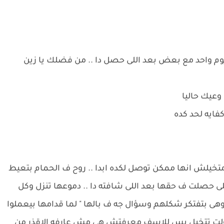
د يوم واحد مع بعض بعد اللى حصل دا .. من فضلك يا زين
وعيك حاليا
كفايه لحد كده
تخيلش انها ممكن توصل لكده ابدا .. روح ف الحمام بتعيط
اللى حصلت ف حقها بعد اللى شافته دا .. دموعها تنزل وكل
ى بتفتكر شكلهم وسؤال جه ف بالها " لما قدامها بيعملوا
 حاولت تتخيل بس للاسف معرفتش هى مش عارفه الاقذر من