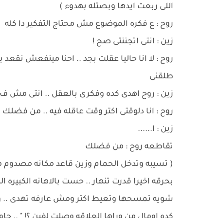
اللى ربعت ايدها وبصتله بهدوء )
روح : ع فكره الموضوع مش محتاج التفكير دا كله
زين : انتى اتجننتى صح !
روح : لا انا حاليا عقلت بجد .. احنا مينفعش نقع
طلقنى
زين : روح اهدى كده وفكرى بالعقل .. انتى مش ف 
روح : انا دلوقتى اكتر وقت عاقله فيه .. من فضلك 
زين : ا......
تقاطعه روح : من فضلك
( تسيبه وتدخل الحمام وزين قاعد مكانه مصدوم م
بحرقه اخيرا قدرت تنهار .. حست بالاهانه الكبيره 
شويه تمسحها وتعيط اكتر ومش عارفه تهدى .. وه
كده اومال من وراها العلاقه وصلت لفين ؟! " ..