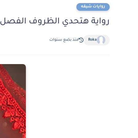
روايات شيقه
رواية هتحدي الظروف الفصل الخامس 5 بق
Roka
منذ بضع سنوات