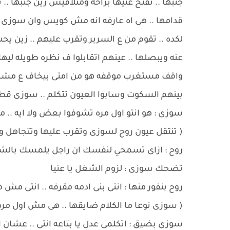
جنبها .. تفتح عنيها براحه ومتلاقيش زين جنبها 
قدامها .. هى اه عارفه انه مش كويس وان سوزى ك
لكده .. تقوم من ع السرير وتقرب عليهم .. زين 
عنه ويبصلها .. عينهم اتقابلوا ف نظره طويله ليها
واقف مستغرب موقفه هو من امتى بيخاف ع مشاعر ح
بينهم السكوت وسابوا العيون تتكلم .. سوزى ق
سوزى : هو انتو اول مره تشوفوا بعض ولا ايه .. م
( تنتقل عيون روح لسوزى وتقرب عليها وتتجاهل وج
روح : ازاى تسمحي لنفسك ان راجل يلمسك بالشك
تضحك سوزى : لزوم الشغل يا عنيا
روح بنفور منها : انتى بنى ادمه مقرفه .. انتى مش 
( سوزى نوعا ما الكلام ضايقها .. هى مش اول مر
سوزى بضيق : اتكلمى عدل يا بتاعه انتى .. عشان 