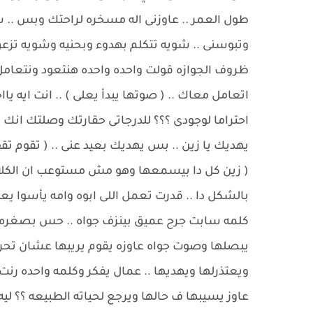
طول العمر .. عاوزنى اله مسخره لراحتك وبس 
وتبوسنى .. شويه تتكلم بهدوء وبحنيه وشويه تز
ظروف الجوازه قولت واحده واحده هنتعود ونتعامل .
اتعامل معاك .. ( صوتها يبدأ يعلى ) .. انت ايه ي
احتراما لوجودى ؟؟؟ للدرجاتى حقارتك وصلتك انك تع
يهديك يا زين .. بس يهديك بعيد عنى .. ( تقوم تق
( زين كل دا بيسمعها وهو مش مستوعب ان الكلام 
بالشكل دا .. قدرت تعمل اللى ابوه وامه يأسوا ي
كلمه سابت جرح عميق بينزف جواه .. حس بصغره 
يبصلها وصوت جواه عاوزه يقوم يريبها عشان تحرم
ويعتذرلها ويهديها .. عمال يفكر وكلمه واحده رنت
عاوز يسيبها ف حالها ويرجع لحياته الطبيعه ؟؟ ليه