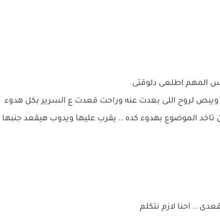
 بس المهم اطلعى دلوقتى
 ويبص لروح اللى بعدت عنه وراحت قعدت ع السرير بكل هدوء
اخد الموضوع بهدوء كده .. يقرب عليها ويدوب هيقعد جنبها
ى .. احنا لازم نتكلم