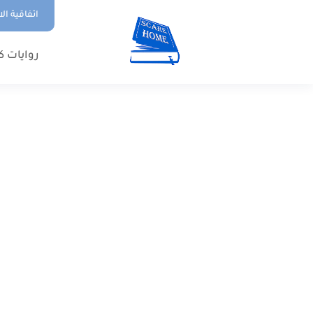
اتفاقية ال
روايات ك