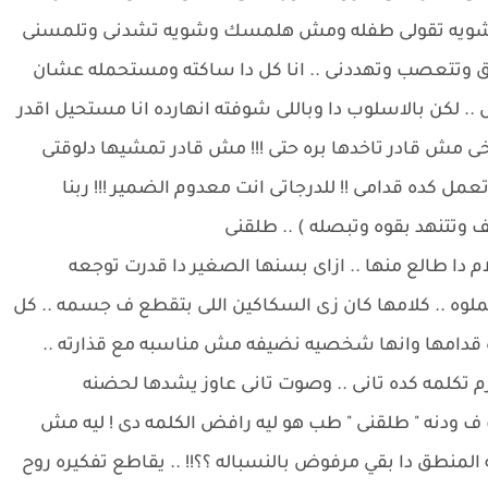
.. شويه تقولى طفله ومش هلمسك وشويه تشدنى وتلمسنى
عق وتتعصب وتهددنى .. انا كل دا ساكته ومستحمله عشان
. لكن بالاسلوب دا وباللى شوفته انهارده انا مستحيل اقدر
ااخى مش قادر تاخدها بره حتى !!! مش قادر تمشيها دلوقتى
مل كده قدامى !! للدرجاتى انت معدوم الضمير !!! ربنا
ف وتتنهد بقوه وتبصله ) .. طلقنى
دا طالع منها .. ازاى بسنها الصغير دا قدرت توجعه
عملوه .. كلامها كان زى السكاكين اللى بتقطع ف جسمه .. كل
قدامها وانها شخصيه نضيفه مش مناسبه مع قذارته ..
 تكلمه كده تانى .. وصوت تانى عاوز يشدها لحضنه
 ف ودنه " طلقنى " طب هو ليه رافض الكلمه دى ! ليه مش
 المنطق دا بقي مرفوض بالنسباله ؟؟!! .. يقاطع تفكيره روح