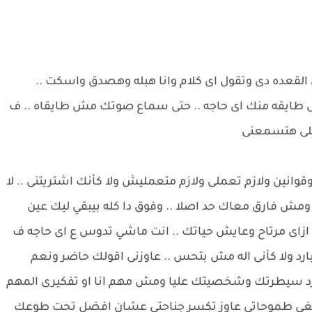
قعده دى وتقول اى كلام وانا هبله وهصدق واسكت ..
 طايقه منك اى حاجه .. حتى سماع صوتك مش طايقاه .. ف
 اللى هتسمعنى
انين ولازم تعملى ولازم متعمليش ولا كأنك اشتريتنى .. لا
ش فارق معاك حد اصلا .. وفوق دا كله بيبقي ليك عين
. ازاى مرتاح وعايش حياتك .. انت ماشي تدوس ع اى حاجه ف
رد ولا كأنى اله مش بتحس .. عاوزنى اقولك حاضر ونعم
فرد سيطرتك وشخصيتك عليا ومش مهم انا او تفكيرى المهم
تلغى طموحاتى عاوز تكسر جناحتى عشان افضل تحت طوعك