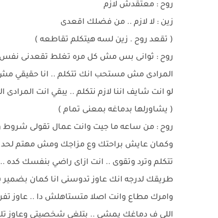
روح : معتقدش لازم
زين : لا لازم .. من فضلك اقعدى
( تقعد روح . زين لسه هيتكلم تقاطعه )
روح : ثوانى بس مش كل مره تغلط تقعدنى نفس ال
المرادى مش مستحب انك تتكلم .. انا حقيقي مش
لو انت شايف اننا لازم نتكلم .. يبقي انت المرادى
( يشاورلها بدماغه بمعنى تمام )
روح : من ساعه ما جيت وانت عمال تقولى شروط وقو
وكمان عايش براحتك وع مزاجك ومش مهتم لحد وم
تتكلم وترد وتقوى .. انت ازاى راضي بنفسك كده .
طريقك لدرجه انك عاوز تدوسنى انا كمان بضمير با
وامرك مطاع وانت اصلا متستاهلش دا .. عاوز ت
اللى ف دماغك يمشي .. بتلغى شخصيتى وعاوز 