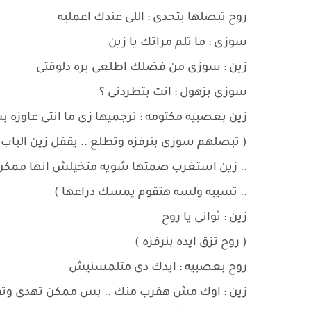
روح تبصلها بتحدى : اللى عندك اعمليه
سوزى : ما تلم مراتك يا زين
زين : سوزى من فضلك اطلعى بره دلوقتى
سوزى بزهول : انت بتطردنى ؟
زين بعصبيه مكتومه : ترجميها زى ما انتى عاوزه
( تبصلهم سوزى بنرفزه وتطلع .. يقفل زين الباب
.. زين استغرب صمتها شويه متخيلش انها ممكن ت
.. تسيبه ولسه هتقوم يمسك دراعها )
زين : ثوانى يا روح
( روح تزق ايده بنرفزه )
روح بعصبيه : ايدك دى متلمسنيش
زين : اوك مش هقرب منك .. بس ممكن تهدى وتقعد