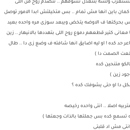
.. تستغرب ولسه بتتعدل تشوفهم .. تتصدم روح من اللى
مان باين انها مش تمام .. بس متخيلتش ابدا الامور توصل
يحس بحركتها ف الاوضه يتخض ويبعد سوزى مره واحده بعيد
 معانى كتير قطعهم دموع روح اللى بتهددها بالانيهار .. زين
د كده ! او ليه اضايق انها شافته ف وضع زى دا .. طال
طعت الصمت دا )
الكو متنحين كده
ود زين )
ل دا او حتى يشوفك كده ؟
متربيه اصلا .. انتى واحده رخيصه
ه تسمع كده بس جملتها بالذات وجعتها )
انتى مش اد قلبتى