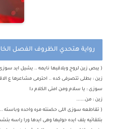
رواية هتحدي الظروف الفصل الخ
( يبص زين لروح ويلاقيها نايمه .. يشيل ايد سوزى
زين : بطلى تتصرفى كده .. احترمى مشاعرها ع الاق
سوزى : يا سلام ومن امتى الكلام دا
زين : من......
( تقاطعه سوزى اللى حضنته مره واحده وباسته .. 
بتلقائيه يلف ايده حوليها وهى ايدها ورا راسه بتش