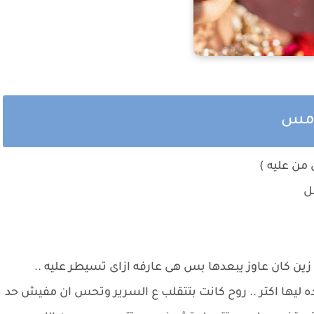
امس
 من عليه )
ل
زين كان عاوز يبعدها بس هى عارفه ازاى تسيطر عليه ..
ده ليها اكتر .. روح كانت بتتقلب ع السرير وتحس ان مفيش حد