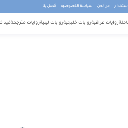
استخدام
من نحن
سياسة الخصوصيه
أتصل بنا
املة
روايات عراقية
روايات خليجية
روايات ليبية
روايات مترجمة
قيد كت