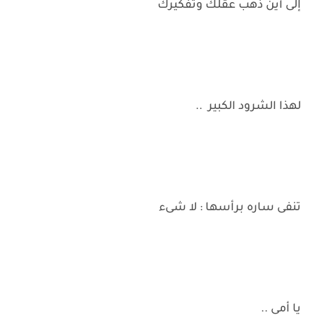
إلى أين ذهب عقلك وتفكيرك
لهذا الشرود الكبير ..
تنفى ساره برأسها : لا شىء
يا أمى ..