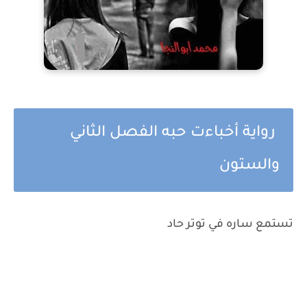
رواية أخباءت حبه الفصل الثاني
والستون
تستمع ساره في توتر حاد