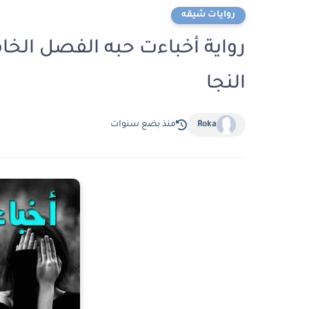
روايات شيقه
النجا
Roka
منذ بضع سنوات