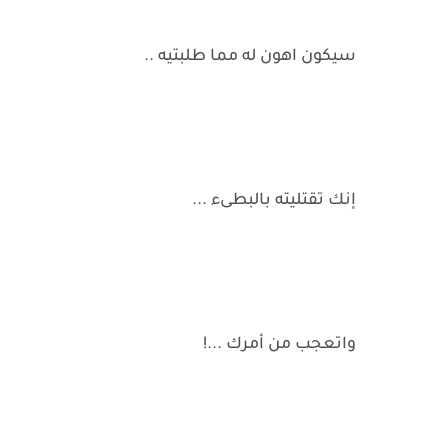
سيكون اهون له مما طلبتيه ..
إنك تقتليته بالبطىء ...
واتعجب من أمرك ...!