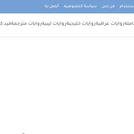
استخدام
من نحن
سياسة الخصوصيه
أتصل بنا
املة
روايات عراقية
روايات خليجية
روايات ليبية
روايات مترجمة
قيد كت