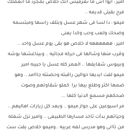
أمير : ايوا انتى ما تعرفيش انك خلاص بمجرد ما اتعملك
فرح بقيتى قديمه ..
ميمو : دا لسا فى شهر عسل وبتلف راسها ومبتسمه
وضحك ولعب وحب وكدا يعنى
امير : ههههههه لا خلاص هو بقى يوم عسل واحد ..
وقرب منها وشالها فى حركه فجائيه .. وبيناغشها بوشه
وبيبوس شفايفها .. العمر كله عسل يا حبيبه امير
ميمو لفت ايديها حوالين راقبته وحضنته جااامد .. وهو
ضمها اكتر وطلع بيها برا كملو شقاوتهم وصوت
ضحكهم مسمع الدنيا كلها ...
مر اسبوعين على جواز ميمو .. وبعد كل زيارات اهاليهم ..
وحياتهم بدأت تاخد مسارها الطبيعى .. وامير نزل شغله
من تاانى وهو مدرس لغه عربيه ..وميمو خلاص بقت ست