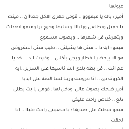
عيونها
أمير : ياله يا ميمووو .. قومى جهزى الاكل جعااان .. مينت
يا جميل وتطلعى ورايااا وسابها وخرج برا وميمو اتعدلت
وبتهرش فى شعرها .. وبصوت مسموع
ميمو : ايه دا .. مش ها يشيلنى .. طيب مش المفروض
هو الا بيحضر الفطار ويجى يأكلنى .. وفردت ايد ... خد يا
عم انت .. فى بطه بلدى انت ناسيها على السرير ..ايه
الكروته دى .. انا عروسه وربنا لسا الحنه على ايديا
أمير ضحك بصوت عالى ودخل لها : قومى يا بت بطلى
دلع .. خلاص راحت عليكى
ميمو خبطت على صدرها : يا مصيبتى راحت علياا .. انا
لحقت