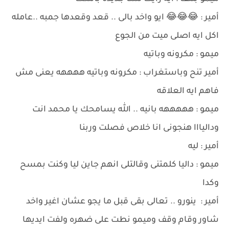
أمير : 😂😂😂 ايو واخد بالى .. قعد وقعدها جمبه ..عامله
اكل ايه اصلى ميت من الجوع
ميمو : مكرونه وباتيه
أمير تنح وباستغراب : مكرونه وباتيه ههههه يعنى مش
فاهم ايه العلاقه
ميمو : هههههه بانيه .. الله يسامحك يا محمد انت
وداليااا هنجونى انا خلاص فصلت وربنا
أمير : ليه
ميمو : داليا كلمتنى وقالتلى انهم جاين ليا وكنت بمسح
وكدا
أمير : ينورو .. تعالى بقى قبل ما يجو عشان اغير واخد
شاور وقام وقف وميمو نطت على ضهره ولفت ايديها