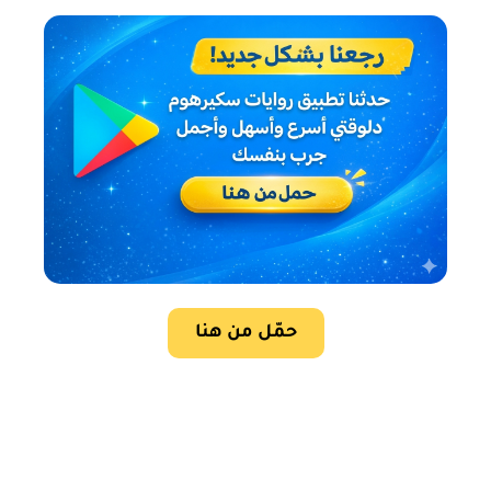
حمّل من هنا