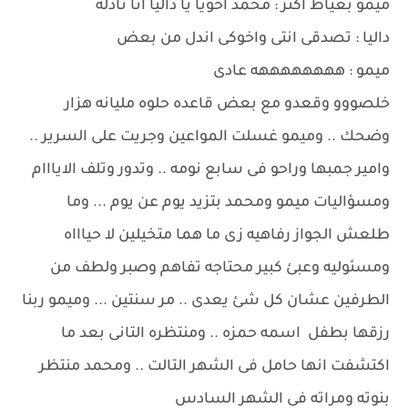
ميمو بعياط أكتر : محمد اخويا يا داليا انا نادله
داليا : تصدقى انتى واخوكى اندل من بعض
ميمو : ههههههههه عادى
خلصووو وقعدو مع بعض قاعده حلوه مليانه هزار
وضحك .. وميمو غسلت المواعين وجريت على السرير ..
وامير جمبها وراحو فى سابع نومه .. وتدور وتلف الايااام
ومسؤاليات ميمو ومحمد بتزيد يوم عن يوم ... وما
طلعش الجواز رفاهيه زى ما هما متخيلين لا حياااه
ومسئوليه وعبئ كبير محتاجه تفاهم وصبر ولطف من
الطرفين عشان كل شئ يعدى .. مر سنتين ... وميمو ربنا
رزقها بطفل اسمه حمزه .. ومنتظره التانى بعد ما
اكتشفت انها حامل فى الشهر التالت .. ومحمد منتظر
بنوته ومراته فى الشهر السادس