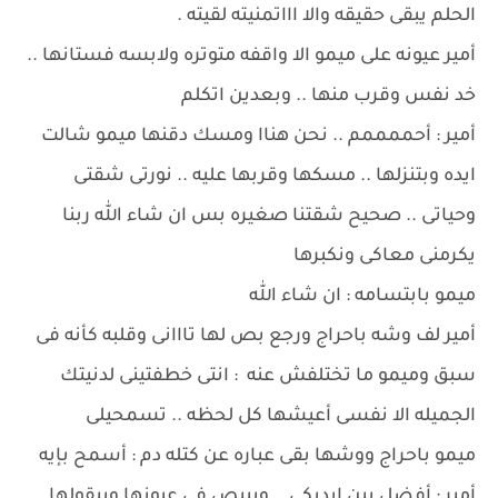
الحلم يبقى حقيقه والا اااتمنيته لقيته .
أمير عيونه على ميمو الا واقفه متوتره ولابسه فستانها ..
خد نفس وقرب منها .. وبعدين اتكلم
أمير : أحممممم .. نحن هناا ومسك دقنها ميمو شالت
ايده وبتنزلها .. مسكها وقربها عليه .. نورتى شقتى
وحياتى .. صحيح شقتنا صغيره بس ان شاء الله ربنا
يكرمنى معاكى ونكبرها
ميمو بابتسامه : ان شاء الله
أمير لف وشه باحراج ورجع بص لها تااانى وقلبه كأنه فى
سبق وميمو ما تختلفش عنه : انتى خطفتينى لدنيتك
الجميله الا نفسى أعيشها كل لحظه .. تسمحيلى
ميمو باحراج ووشها بقى عباره عن كتله دم : أسمح بإيه
أمير : أفضل بين ايديكى .. وبيبص فى عيونها وبيقولها