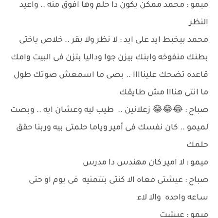
ميمو : محمد ممكن يكون دا حلم وها افوق منه .. واعيد
النظر
محمد بيخبط ايد على ايد : لا نظر ولا بقر .. خلاص ياختى
بطنك منفوخه وابنك بيزن جوا وداليا بتزن فى البيت وامك
قاعده تضحك عليناااا .. بصى ما اسمعش صوتك طول
ما انتى هنااا مش طايقك
صباح : 😂😂😂 زعلانين .. طيب ليه وعشان ايه .. وبصت
لميمو .. كان نفسك فى أمير وياما حلمتى بيه وربنا حقق
حلمك
ميمو : لا امير كان مهندس دا مدرس
صباح : عيشتى معاه الا كنتى بتتمنيه فى يوم او حتى
ساعه واحده والا لاء
ميمو : عيشت