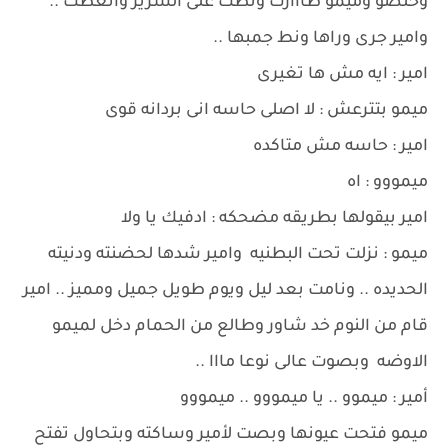
وخلصو وميمو طااارت ونطت على السرير واتغطت ..
وامير جرى وراها ونط جمبها ..
امير : ايه مش ها تغيرى
ميمو بتترعش : لا اصلى حاسه انى بردانه قوى
امير : حاسه مش متاكده
ميمووو : اه
امير بيقولها بطريقه مضحكه : ادفيك يا ولا
ميمو : نزلت تحت البطنيه وامير شدها لحضنته ودنيته
الحديده .. ونامت بعد ليل ويوم طويل جميل ومميز .. امير
قام من النوم خد شاور وطالع من الحمام دخل لميمو
الاوضه وبصوت عالى نوعا مااا ..
أمير : ميموو .. يا ميمووو .. ميمووو
ميمو فتحت عيونها وبصت لأمير وساكته وبتحاول تفتح