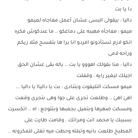
دا يا بت
داليا : بيقولى البسى عشان أعمل مفاجاه لميمو
ميمو : مفاجأه مهببه على دماغكو .. ما عندكوش فكره
انكو لازم تستأذونو افردو انا برا ها بتفسح مثلا زيكم
وراحه لامى
داليا : منا بقولك اهووو يا بت .. ياله بقى عشان الحق
اجيلك ليغير رايه . وقفلت
ميمو مسكت التليفوت وبتنادى : بت يا دالياا يا داليا ...
اهئ اهئ .. وطلعت تجرى على جوا وهى بتجرى وقعت
ومسكت ضهرها وبتميل بجمبها وبتتوجع : اه .. اتكسرت
بسببك يا محمد انت ومراتك . وقامت طارت على
المطبخ طلعت بانيه وتبلته وحطت ميه تغلى للمكرونه ..