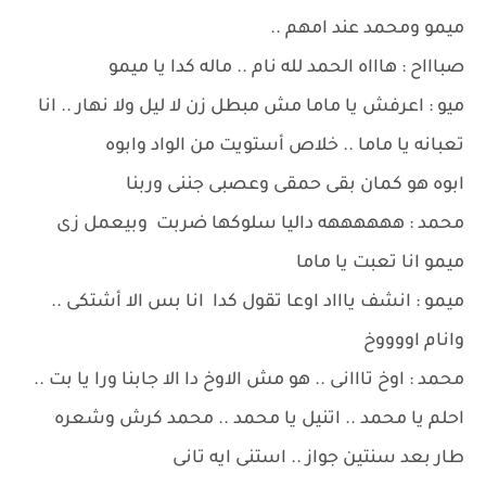
ميمو ومحمد عند امهم ..
صباااح : هاااه الحمد لله نام .. ماله كدا يا ميمو
ميو : اعرفش يا ماما مش مبطل زن لا ليل ولا نهار .. انا
تعبانه يا ماما .. خلاص أستويت من الواد وابوه
ابوه هو كمان بقى حمقى وعصبى جننى وربنا
محمد : ههههههه داليا سلوكها ضربت وبيعمل زى
ميمو انا تعبت يا ماما
ميمو : انشف ياااد اوعا تقول كدا انا بس الا أشتكى ..
وانام اووووخ
محمد : اوخ تااانى .. هو مش الاوخ دا الا جابنا ورا يا بت ..
احلم يا محمد .. اتنيل يا محمد .. محمد كرش وشعره
طار بعد سنتين جواز .. استنى ايه تانى