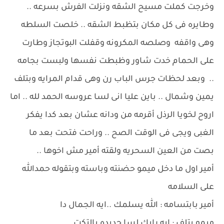
وخرجت كملت مسيح الشقه ونزلت الفرش بسرعه ..
وطايره فى كل مكان بتظبط الشقه .. خلصت السلطه
وهى واقفه وصلصه المكرونه وقفلت البوتجاز وطارت
على الحمام خدت شاور وظبطت نفسها ولبست بجامه
.. وبعد لحظات جرس الباب رن وهى قدام المرايه وبتلف
يمين وشمال .. باين عليا انى لسا عروسه الحمد لله .. اما
اروح لخويا الرذل أقرمه من ودانه عشان بعد كدا يفكر
الغبى ويجى فى الوقت الصح .. وراحت فتحت بعد ما
بصت من العين السحريه ولقته أمير مش اخوها ..
أمير اول ما دخل ميمو حضنته وباسته وبتقوله حمدالله
على السلامه
أمير بابتسامه : الله يسلمك ..ايه الجمال دا
ميمو بتلف : ايه رايك لسا جديده بالتكت