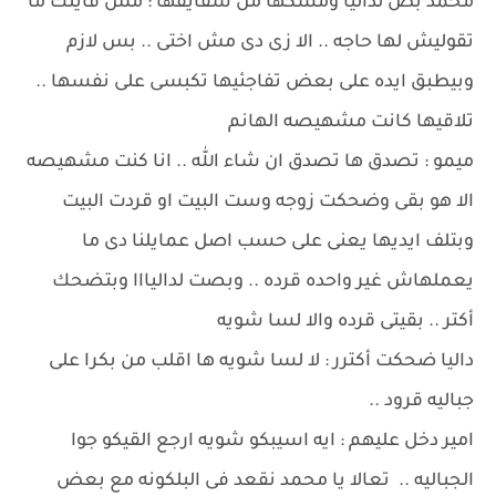
محمد بص لداليا ومسكها من شفايفها : مش قايلك ما
تقوليش لها حاجه .. الا زى دى مش اختى .. بس لازم
وبيطبق ايده على بعض تفاجئيها تكبسى على نفسها ..
تلاقيها كانت مشهيصه الهانم
ميمو : تصدق ها تصدق ان شاء الله .. انا كنت مشهيصه
الا هو بقى وضحكت زوجه وست البيت او قردت البيت
وبتلف ايديها يعنى على حسب اصل عمايلنا دى ما
يعملهاش غير واحده قرده .. وبصت لداليااا وبتضحك
أكتر .. بقيتى قرده والا لسا شويه
داليا ضحكت أكترر : لا لسا شويه ها اقلب من بكرا على
جباليه قرود ..
امير دخل عليهم : ايه اسيبكو شويه ارجع القيكو جوا
الجباليه .. تعالا يا محمد نقعد فى البلكونه مع بعض