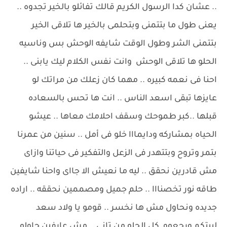
.. عشان كدا الرسول الكريم قالك تفائلو بالخير تجدوه ..
يعنى طول ما بتتمنى وبتحلمى بالخير ها تلاقى الخير
بتتمنى الشر وطول الوقت شايفه الوحش بس وناسيه
الحلو ها تلاقى الوحش وانت نفس الكلام ليك يابنى ..
احنا فى نعمه كبيره .. مهما كان زعلك من مراتك لو
عايزها تبقى اسعد الناس .. انت ها تحس بالسعاده
قبلها ..كبر طموحك وسقف احلامك معاها .. عيشو
الحياه بمشاركه ودايمااا خلو فى أمل .. سنين من عمرنا
بتمر وتروح وبتتهدر فى الزعل والتفكير فى حياتنا وازاى
مش قادرين نحقق .. ليه ما نعيش الا جااى واحنا شايفين
طاقه نور تخصنااا .. حلم جميل ومصممين نحققه .. اراده
جديده ونحاول مش ها نخسر .. قومو يا ولاد سعد
لبيتكم ورجعوو كل الحلو من تانى .. مش عارفين حاولو