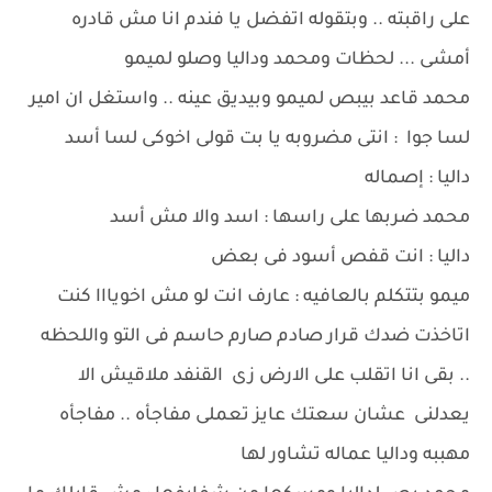
على راقبته .. وبتقوله اتفضل يا فندم انا مش قادره
أمشى ... لحظات ومحمد وداليا وصلو لميمو
محمد قاعد بيبص لميمو وبيديق عينه .. واستغل ان امير
لسا جوا : انتى مضروبه يا بت قولى اخوكى لسا أسد
داليا : إصماله
محمد ضربها على راسها : اسد والا مش أسد
داليا : انت قفص أسود فى بعض
ميمو بتتكلم بالعافيه : عارف انت لو مش اخويااا كنت
اتاخذت ضدك قرار صادم صارم حاسم فى التو واللحظه
.. بقى انا اتقلب على الارض زى القنفد ملاقيش الا
يعدلنى عشان سعتك عايز تعملى مفاجأه .. مفاجأه
مهببه وداليا عماله تشاور لها