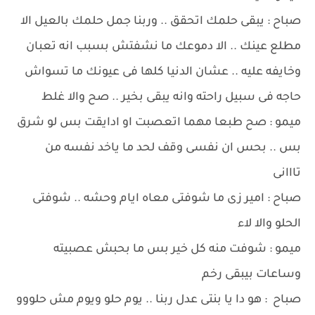
صباح : يبقى حلمك اتحقق .. وربنا جمل حلمك بالعيل الا
مطلع عينك .. الا دموعك ما نشفتش بسبب انه تعبان
وخايفه عليه .. عشان الدنيا كلها فى عيونك ما تسواش
حاجه فى سبيل راحته وانه يبقى بخير .. صح والا غلط
ميمو : صح طبعا مهما اتعصبت او ادايقت بس لو شرق
بس .. بحس ان نفسى وقف لحد ما ياخد نفسه من
تااانى
صباح : امير زى ما شوفتى معاه ايام وحشه .. شوفتى
الحلو والا لاء
ميمو : شوفت منه كل خير بس ما بحبش عصبيته
وساعات بيبقى رخم
صباح : هو دا يا بنتى عدل ربنا .. يوم حلو ويوم مش حلووو