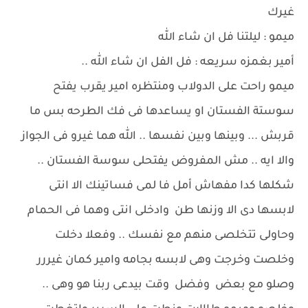
غيرك
ميمو : ليلتنا فل ان شاء الله
أمير بغمزه سريعه : فل الفل ان شاء الله ..
ميمو راحت على الدولاب ومنتظره امير يقرب يفتح
سوستة الفستان او يساعدها فى فك الطرحه بس ما
قربش ... وبينها وبين نفسها .. الله هما غيرو فى الجواز
والا ايه .. مش المفروض يفتحلى سوسة الفستان ..
شكلها كدا مفهاش أمل فا لمى فساتينك الا انتى
لابسها دى الا وزنها طن وادخلى انتى وهما فى الحمام
وحاولى تتخلصى منهم مع نفسك .. وفعلا دخلت
وخلصت وخرجت وهى لابسه بجامه وامير كمان غيررر
وصلو مع بعض وفضل وقت بيدعى ربنا هو وهى ..