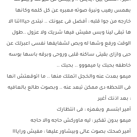
بهمس رهيب ونبرة صوته معبره عن كل كلمه وكانها
خارجه من جوا قلبه : أفضل فى عيونك .. نبتدى حياااتنا الا
ها تبقى لينا وبس مفيش فيها شريك ولا عزول ..طول
الوقت ورفع وشها له وبص لشفايفها نفسى اعبرلك عن
حبى وازاى بقيتى ساكنه قلبى وروحى وبرقه باسها بوسه
خاطفه بحبك يا ميمووو .. بحبك ..
ميمو بعدت عنه والخجل اتملك منها .. ما اتوقعتش انها
فى اللحظه دى ممكن تبعد عنه .. وبصوت طالع بالعافيه
: بعد اذنك أغير
أمير ابتسم وبغمزه : فى انتظارك
ميمو بدون تفكير : ليه ماوركش حاجه والا حاجه
أمير ضحك بصوت عالى وبيشاور عليها : مفيش ورايااا