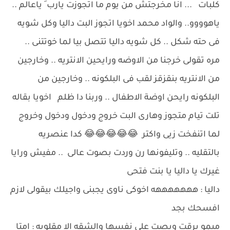
كلبات ... انا مخرجتش من يوم ما اتجوزت يارب َ ياعالم ..
ياهوووو.. والواد محمد اخويا اتجوز البت داليا وكل شويه
فى حته شكل .. كل شويه داليا تتصل بيا لما خوتتنى ..
مره تقولى خرجنا من الاوضه ورايحين الانتريه .. وخارجين
من الانتريه بنقزقز لقب فى البلكونه .. وخارجين من
البلكونه رايحن اوضة الاطفال .. وربنا دا ظلم اخويا بقاله
تلت تيام متجوز وهارى البت خروج ودخول ودخول وخروج
لما اتنفخت زيى واكتر 😂😂😂😂😂 كدا عنصريه
بالتقليه .. وتليفونها رن وردت بصوت عالى .. مفيش ورايا
غيرك يا داليا يا بنت فتحى
داليا : هههههههه اخوكى ناوى يجبنى واجيلك بيقولى لازم
افسحك بجد
ميمو برقت وبصت على نفسها والشقه الا مقلوبه : امتا