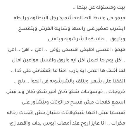
بيت ومسئوله عن بيتها ..
ميمو فى وسط الصاله مشمره رجل البنطلوه ورابطه
ايشرب صغير على راسها وشايله الفرش وبتمسح
وبتروق .. ماسكه الشرشوبه وبتغنى
ميمو : اغسلى اطبخى امسحى روقى .. اهئ .. اهئ .. اهئ
.. كل يوم ها اعمل اكل ايه واروق واغسل مواعين امال
لما أخلف ها اعمل ايه يارب احنا ما اتفقناش على كدا ..
اتفقنا على شعر وبتلف بالشرشوبه فى الهوا .. دلع ..
خروجات .. فوسوحات شكو ظان أمير شكو ظان ولد مش
اسمع كلامات مش فسح مراتوتات وبتشاور على
نفسها مش اكلها شيكولاتات عشان مش اتخنات رجاله
مكرات .. انا عايز اروح عند أمهات ابوس يدات واقعد زى