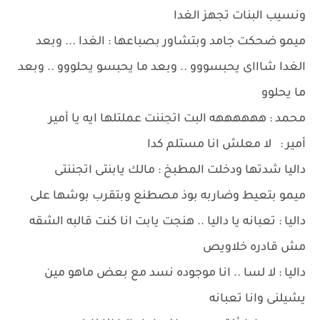
ونسيب البنات تجهز الغدا
ميمو ضحكت جامد وبتشاور بصباعها : الغدا ... وبعد
الغدا شاااى يحبسووو .. وبعد ما يحبسو يحلووو .. وبعد
ما يحلوو
محمد : ههههههه البت اتجننت عملتلها ايه يا أمير
أمير : لا معلش انا مستلم كدا
داليا شدتها ودخلت المطبخ : مالك يابنتى اتجننتى
ميمو بتعيط وضاربه بوذ مصطنع وبتقرب بوشها على
داليا : تعبانه يا داليا .. هنجت يابت انا كنت قالبه الشقه
مش قادره خلاويص
داليا : لا لسا .. انا موجوده نسد مع بعض ماهو مين
يشيلنى وانا تعبانه