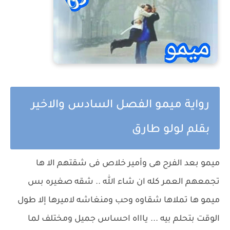
رواية ميمو الفصل السادس والاخير
بقلم لولو طارق
ميمو بعد الفرح هى وأمير خلاص فى شقتهم الا ها
تجمعهم العمر كله ان شاء الله .. شقه صغيره بس
ميمو ها تملاها شقاوه وحب ومنغاشه لاميرها إلا طول
الوقت بتحلم بيه ... ياااه احساس جميل ومختلف لما