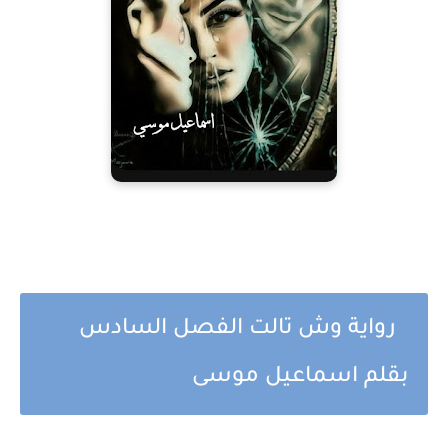
رواية وش تالت الفصل السادس
بقلم اسماعيل موسى