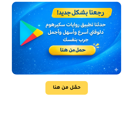
حمّل من هنا