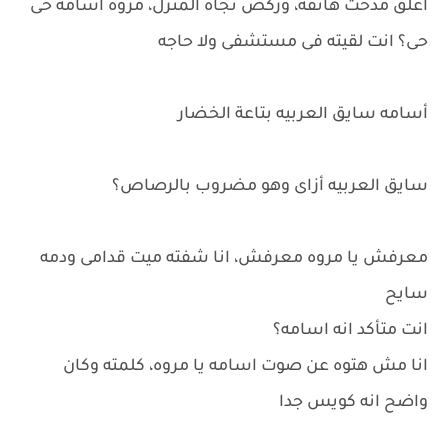
أغلق مدحت هاتفه، وركض تجاه المنزل، مروه أسامه حى
حى؟ انت لقيته فى مستشفى ولا حاجه
أسامه سايق العربيه بتاعة الخضار
سايق العربيه أزاى وهو مضروب بالرصاص؟
معرفش يا مروه معرفش، انا شفته ميت قدامى ودمه
سايح
انت متأكد انه اسامه؟
انا مش هتوه عن صوت اسامه يا مروه، كلمته وكان
واضح انه كويس جدا