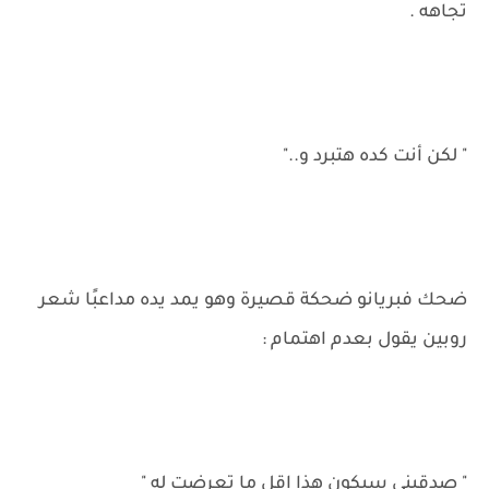
تجاهه .
" لكن أنت كده هتبرد و.."
ضحك فبريانو ضحكة قصيرة وهو يمد يده مداعبًا شعر
روبين يقول بعدم اهتمام :
" صدقيني سيكون هذا اقل ما تعرضت له "