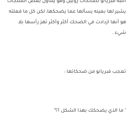
انتبه فبريانو لضحكات روبين وهو يتناول بعض المثلجات
يشير لها بعينه يسألها عما يضحكها، لكن كل ما فعلته
هو أنها ازدادت في الضحك أكثر وأكثر تهز رأسها بلا
شيء .
تعجب فبريانو من ضحكاتها :
" ما الذي يضحكك بهذا الشكل ؟؟"