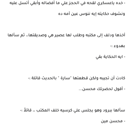
- خده ياعسكري لقحه في الحجز علي ما أفضاله وأبقي أتسل عليه
ونشوف حكايته إيه ننوس عين أمه ده
أخذها ودلف إلى مكتبه وطلب لها عصير هي وصديقتها،، ثم سألها
بهدوء :-
- ايه الحكاية بقي
كادت أن تجيبه ولكن قطعتها "سارة " بالحديث قائلة :-
- أقول لحضرتك محسن...
سألها ببرود وهو يجلس علي كرسيه خلف المكتب ،، قائلاً :-
- محسن مين