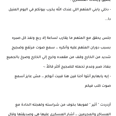
بضيق ويحدث العسكري :-
- دخلي يابني المتهم اللي عندك الله يخرب بيوتكم في اليوم المنيل
دا...
جلس يحقق مع المتهم ما يقارب لساعة إلا ربع ونفذ كل صبره
بسبب دوران المتهم عليه وأنكره ،، سمع صوت مرتفع وضجيج
شديد من الخارج وقف من مقعده وخرج إلي الخارج وصرخ بالجميع
بنفاذ صبر وعدم تحمله للضجيج أكثر قائلاً :-
- إيه يابهايم أنتوا أحنا فين هنا فبيت أبوكم ،، مش عايز أسمع
صوت كلب فيكم
أزدردت " أثير " لعوبها بخوف من شراسته ولهجته الحادة مع
العساكر والمجرمين ،، أشار العسكري عليها هي وصديقتها وقال