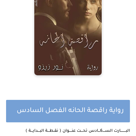
رواية راقصة الحانه الفصل السادس
البــــــــارت الســــ6ـــادس تحـــت عنــــوان ( نقـطـــة البـــدايـــة )