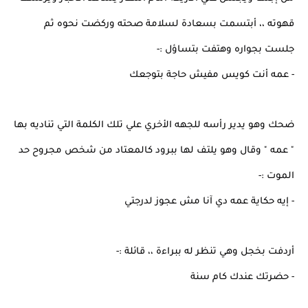
قهوته ،، أبتسمت بسعادة لسلامة صحته وركضت نحوه ثم
جلست بجواره وهتفت بتساؤل :-
- عمه أنت كويس مفيش حاجة بتوجعك
ضحك وهو يدير رأسه للجهه الأخري علي تلك الكلمة التي تناديه بها
" عمه " وقال وهو يلتف لها ببرود كالمعتاد من شخص مجروح حد
الموت :-
- إيه حكاية عمه دي آنا مش عجوز لدرجتي
أردفت بخجل وهي تنظر له ببراءة ،، قائلة :-
- حضرتك عندك كام سنة