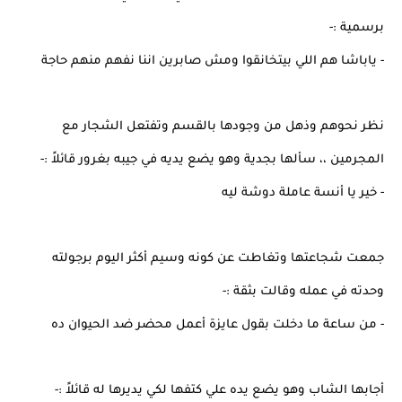
برسمية :-
- ياباشا هم اللي بيتخانقوا ومش صابرين اننا نفهم منهم حاجة
نظر نحوهم وذهل من وجودها بالقسم وتفتعل الشجار مع
المجرمين ،، سألها بجدية وهو يضع يديه في جيبه بغرور قائلاً :-
- خير يا أنسة عاملة دوشة ليه
جمعت شجاعتها وتغاطت عن كونه وسيم أكثر اليوم برجولته
وحدته في عمله وقالت بثقة :-
- من ساعة ما دخلت بقول عايزة أعمل محضر ضد الحيوان ده
أجابها الشاب وهو يضع يده علي كتفها لكي يديرها له قائلاً :-