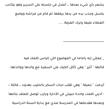
يشعر بأي شيء بعدها ،، أعتدل في جلسته علي السرير وهو يتثاءب
بكسل وجذب يده من يدها برفقها ثم قام من فراشه ووضع
الغطاء عليها وترك الغرفة .....
____________________________
_ عملتي إيه ياماما في الموضوع اللي إلياس كلمك فيه
قالتها " أثير " وهي تأكل الكيك علي السفرة مع والدها ووالدتها..
أردفت " جميلة " وهي تقلب حبات السكر بالحليب بهدوء ،، قائلة :-
- أديني كلمت واحدة حبيبتي في الأدارة ويارب توصل للملف بتاعها
وبعدها هقدملها في المدرسة عندي مع بداية السنة الدراسية