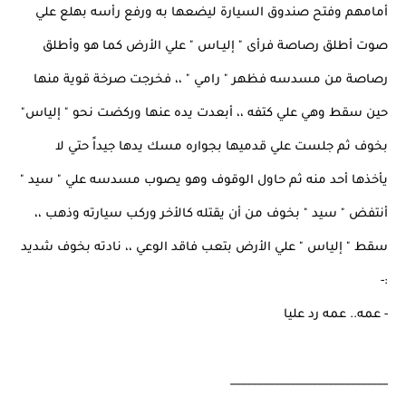
أمامهم وفتح صندوق السيارة ليضعها به ورفع رأسه بهلع علي
صوت أطلق رصاصة فرأى " إليـاس " علي الأرض كما هو وأطلق
رصاصة من مسدسه فظهر " رامي " ،، فخرجت صرخة قوية منها
حين سقط وهي علي كتفه ،، أبعدت يده عنها وركضت نحو " إلياس"
بخوف ثم جلست علي قدميها بجواره مسك يدها جيداً حتي لا
يأخذها أحد منه ثم حاول الوقوف وهو يصوب مسدسه علي " سيد "
أنتفض " سيد " بخوف من أن يقتله كالأخر وركب سيارته وذهب ،،
سقط " إلياس " علي الأرض بتعب فاقد الوعي ،، نادته بخوف شديد
:-
- عمه.. عمه رد عليا
_____________________________