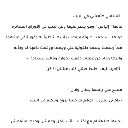
- تسلملي هتعشي في البيت
قالها " إلياس " وهو ينظر عليها وهي تكتب في الأوراق المتناثرة
حولها ،، سمعت صوته فرفعت رأسها ناظرة له وفور تلقي عيناهما
معاً رسمت بسمة طفولية علي وجهها ووقفت ذاهبة له وكأنه
والدها وعاد من عمله.. وقفت بجواره وقالت بسذاجة :-
- أتاخرت ليه ،، طنط جبتلي كتب عشان أذاكر
مسح علي رأسها بحنان وقال :-
- ذاكرتي يعني ،، المهم يلا خلينا نروح ونتكلم في البيت
- خليها هنا هتنام مع أختك ،، أنت راجل وعايش لوحدك مينفعش