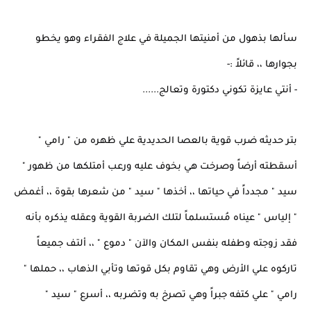
سألها بذهول من أمنيتها الجميلة في علاج الفقراء وهو يخطو
بجوارها ،، قائلاً :-
- أنتي عايزة تكوني دكتورة وتعالج......
بتر حديثه ضرب قوية بالعصا الحديدية علي ظهره من " رامي "
أسقطته أرضاً وصرخت هي بخوف عليه ورعب أمتلكها من ظهور "
سيد " مجدداً في حياتها ،، أخذها " سيد " من شعرها بقوة ،، أغمض
" إلياس " عيناه مُستسلماً لتلك الضربة القوية وعقله يذكره بأنه
فقد زوجته وطفله بنفس المكان والآن " دموع " ،، ألتف جميعاً
تاركوه علي الأرض وهي تقاوم بكل قوتها وتأبي الذهاب ،، حملها "
رامي " علي كتفه جبراً وهي تصرخ به وتضربه ،، أسرع " سيد "