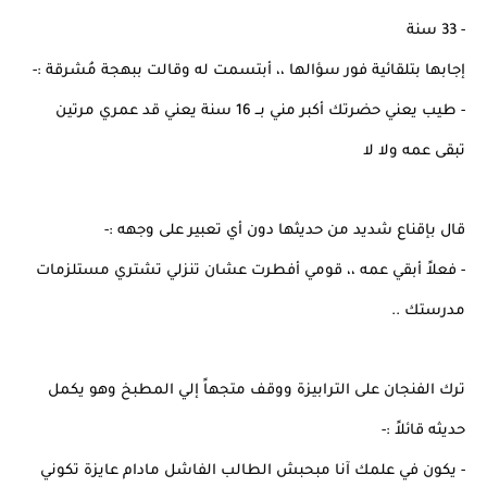
- 33 سنة
إجابها بتلقائية فور سؤالها ،، أبتسمت له وقالت ببهجة مُشرقة :-
- طيب يعني حضرتك أكبر مني بــ 16 سنة يعني قد عمري مرتين
تبقى عمه ولا لا
قال بإقناع شديد من حديثها دون أي تعبير على وجهه :-
- فعلاً أبقي عمه ،، قومي أفطرت عشان تنزلي تشتري مستلزمات
مدرستك ..
ترك الفنجان على الترابيزة ووقف متجهاً إلي المطبخ وهو يكمل
حديثه قائلاً :-
- يكون في علمك آنا مبحبش الطالب الفاشل مادام عايزة تكوني