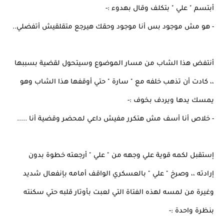
أبتسم " علي " بتكلف وقال بهدوء :-
- هو مش موجود بس أنا موجود وحقك هيرجع متقلقيش أتفضلي..
أنتفض هذا الشاب من مسار الموضوع وسيتحول لقضية بسببها
،، كادت أن تذهب خلفه مع " سارة " حتي أوقفها هذا الشاب وهو
يمسك يدها ويردف بخوف :-
- خلاص أنا أسف مش هتكرر مفيش داعي لمحضر وقضية أنا .....
إستقبل لكمه قوية علي وجهه من " علي " أرجعته خطوة بدون
إرادته ،، وصرخ " علي " بالعسكري الواقف أمامه بإنفعال شديد
وغيرة من لمسه لهذه الفتاة التي لعبت بأوتار قلبه حتي سكنته
بنظرة واحدة :-