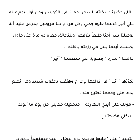
- اللي حضرتك دخلته السجن معانا في الكورس ومن أول يوم عينه
علي أثير أكمنها حلوة يعني وكل مرة وأحنا مروحين يعرض علينا أنه
يوصلنا بس أحنا طبعاً بنرفض وبنتخانق معاه ده مرة حتى حاول
يمسك أيدها بس هي رزعته بالقلم...
قالتها " سارة " بعفوية حتي قطعتها " أثير "
نكزتها " أثير " في ذراعها بإحراج وهتفت بخفوت شديد وهي تضع
يدها على وجهها تختبئ منه :-
- موتك على أيدي النهاردة ،، متحكيله حكايتي من يوم ما أتولد
أسكتي فضحتيني
أبتسم " على " عليها ووضع يده أسفل رأسه مستمعاً بأعجاب