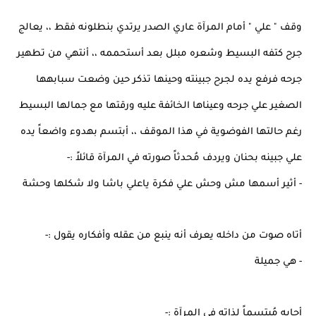
وقف " علي " أمام المرآة عاري الصدر يرتدي بنطلونه فقط ،، يعالج
جرح كتفه البسيط وشعره مبلل بعد أستحممه ،، أنتهي من تطهير
جرحه فرفع يده لجرح جبينته وحينها تذكر حين وضعت سبابهها
الصغير علي جرحه وعيناها الخائفة عليه ورقتها مع جمالها البسيط
رغم حالتها الفوضوية في هذا الموقف ،، أبتسم بهدوء واضعاً يده
علي جبينه بحنان ويردف مُحدثاً صورته في المرآة قائلاً :-
- أثير أسمها مش وحش علي فكرة ياعلي باشا ولا شكلها وحشة
أتاه صوت من داخله يعرف أنه ينبع من عقله وأفكاره يقول :-
- هي جميلة
أجابه مُبتسماً لذاته في المرآة :-