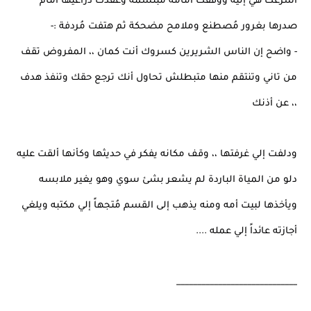
أسرعت هي إليه ووقفت أمامه مُبتسمة وعقدت ذراعيها أمام
صدرها بغرور مُصطنع وملامح مضحكة ثم هتفت مُردفة :-
- واضح إن الناس الشريرين كسروك أنت كمان ،، المفروض تقف
من تاني وتنتقم منها متبطلش تحاول أنك ترجع حقك وتنفذ هدف
،، عن أذنك
ودلفت إلي غرفتها ،، وقف مكانه يفكر في حديثها وكأنها ألقت عليه
دلو من المياة الباردة لم يشعر بشئ سوي وهو يغير ملابسه
ويأخذها لبيت أمه ومنه يذهب إلى القسم مُتجهاً إلي مكتبه ويلغي
أجازته عائداً إلي عمله ....
_____________________________