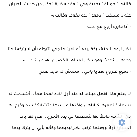
قالتها " جميلة " بجدية وهي ترمقه بنظرة تحذير من حديث الجيران
عنه ،، مسكت " دموع " يده بخوف وقالت :-
- أنا عايزة أروح مع عمه
نظر ليدها المتشابكة بيده ثم لعيناها وهي تترجاه بأن لا يتركها هنا
وحدها ،، تحدث وهو ينظر لعيناها الخضراء بهدوء شديد :-
- دموع هتروح معايا يامي ،، محدش له حاجة عندي
لا يعلم ماذا تفعل عيناها له منذ أول لقاء لهما معاً ،، أبتسمت له
بسعادة تغمرها كالبلهاء وأخذها من يدها متشابكة بيده وخرج بها
من الشقة حاملاً لها شنطتها في يده الأخري ،، فتح لها باب
السيارة أولاً وجعلها تركب نظر ليديهما وكأنه يأبي أن يترك يدها