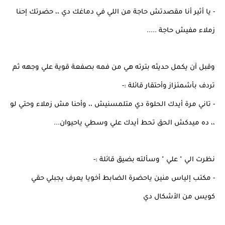
- يا أثير أنا مقصدتش حاجة من اللي في دماغك دي ،، حضرتك إحنا
زملاء مفيش حاجة .....
وقبل آن يكمل حديثه بترته هي من فمه بصفعة قوية علي وجهه ثم
تردف بأشمئزاز وأحتقار قائلة :-
- تاني مرة أيدك الحلوة دي متلمسنيش ،، وأحنا مش زملاء وحتي لو
،، ده ميدكش الحق تحط أيدك علي وسطي ياحيوان...
نظرت الي " علي " وسألته بضيق قائلة :-
- مكتب إلياس منين ياحضرة الضابط أخويا يعرف يجبلي حقي
كويس من الأشكال دي