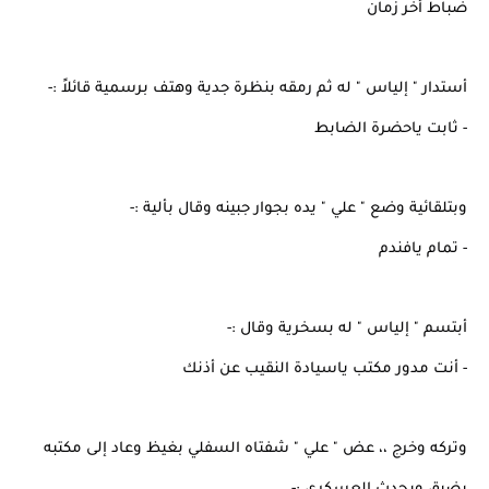
ضباط أخر زمان
أستدار " إلياس " له ثم رمقه بنظرة جدية وهتف برسمية قائلاً :-
- ثابت ياحضرة الضابط
وبتلقائية وضع " علي " يده بجوار جبينه وقال بألية :-
- تمام يافندم
أبتسم " إلياس " له بسخرية وقال :-
- أنت مدور مكتب ياسيادة النقيب عن أذنك
وتركه وخرج ،، عض " علي " شفتاه السفلي بغيظ وعاد إلى مكتبه