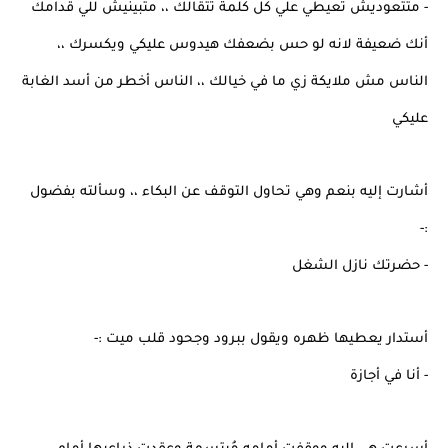
- متتعوديش تعيطي علي كل كلمة تتقالك ،، متبينيش للي قدامك
أنك ضعيفة لانه لو حس بضعفك هيدوس عليكي ويكسرك ،،
الناس مش ملايكة زي ما في خيالك ،، الناس أخطر من أسد الغابة
عليكي
أشارت إليه بنعم وهي تحاول التوقف عن البكاء ،، وسألته بفضول
:-
- حضرتك نازل الشغل
أستدار يعطيها ظهره ويقول ببرود وجحود قلب ميت :-
- أنا في أجازة