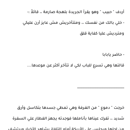
أردف " حبيب " وهو يقرأ الجريدة بلهجة صارمة ،، قائلاً :-
- خلي بالك من نفسك ،، ومتتأخريش مش عايز أرن عليكي
ومترديش عليا كفاية قلق
- حاضر يابابا
قالتها وهي تسرع للباب لكي لا تتأخر أكثر عن موعدها....
___________________________
خرجت " دموع " من الغرفة وهي تمطي جسدها بتكاسل وأرق
شديد ،، تفرك عيناها بأناملها فوجدته يجهز الفطار علي السفرة
من إجلها ويجلس علي الأريكة أمام التلفاز يشاهد الأخبار ويرتشف